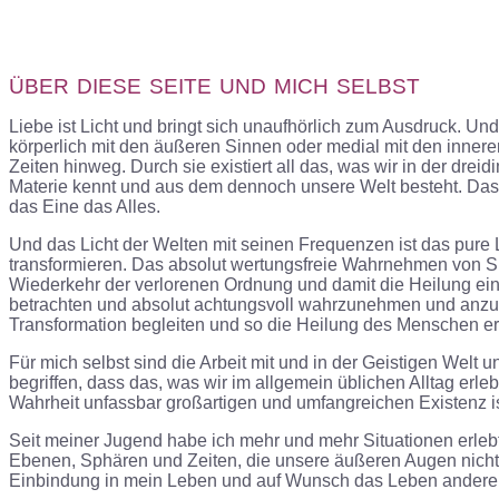
ÜBER
DIESE
SEITE
UND
MICH
SELBST
Liebe ist Licht und bringt sich unaufhörlich zum Ausdruck. Un
körperlich mit den äußeren Sinnen oder medial mit den inn
Zeiten hinweg. Durch sie existiert all das, was wir in der dre
Materie kennt und aus dem dennoch unsere Welt besteht. Das 
das Eine das Alles.
Und das
Licht der Welten mit seinen Frequenzen ist das pure 
transformieren. Das absolut wertungsfreie Wahrnehmen von Si
Wiederkehr der verlorenen Ordnung und damit die Heilung ein.
betrachten und absolut achtungsvoll wahrzunehmen und anzuneh
Transformation begleiten und so die Heilung des Menschen e
Für mich selbst sind die Arbeit mit und in der Geistigen We
begriffen, dass das, was wir im allgemein üblichen Alltag erle
Wahrheit unfassbar großartigen und umfangreichen Existenz is
Seit meiner Jugend habe ich mehr und mehr Situationen erlebt
Ebenen, Sphären und Zeiten, die unsere äußeren Augen nicht 
Einbindung in mein Leben und auf Wunsch das Leben andere