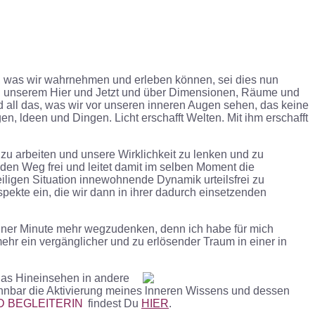
vor, was wir wahrnehmen und erleben können, sei dies nun
in unserem Hier und Jetzt und über Dimensionen, Räume und
und all das, was wir vor unseren inneren Augen sehen, das keine
 ldeen und Dingen. Licht erschafft Welten. Mit ihm erschafft
zu arbeiten und unsere Wirklichkeit zu lenken und zu
den Weg frei und leitet damit im selben Moment die
iligen Situation innewohnende Dynamik urteilsfrei zu
ekte ein, die wir dann in ihrer dadurch einsetzenden
keiner Minute mehr wegzudenken, denn ich habe für mich
mehr ein vergänglicher und zu erlösender Traum in einer in
 das Hineinsehen in andere
ennbar die Aktivierung meines lnneren Wissens und dessen
D BEGLEITERIN
findest Du
HIER
.