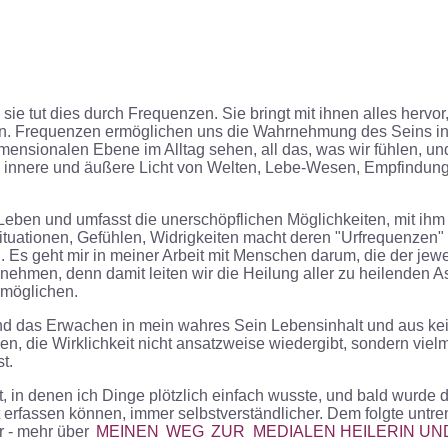
d sie tut dies durch Frequenzen. Sie bringt mit ihnen alles her
eren. Frequenzen ermöglichen uns die Wahrnehmung des Seins 
idimensionalen Ebene im Alltag sehen, all das, was wir fühlen, 
innere und äußere Licht von Welten, Lebe-Wesen, Empfindungen,
Leben und umfasst die unerschöpflichen Möglichkeiten, mit ihm 
tuationen, Gefühlen, Widrigkeiten macht deren "Urfrequenzen" 
 Es geht mir in meiner Arbeit mit Menschen darum, die der jewe
men, denn damit leiten wir die Heilung aller zu heilenden Asp
rmöglichen.
lt und das Erwachen in mein wahres Sein Lebensinhalt und aus 
ben, die Wirklichkeit nicht ansatzweise wiedergibt, sondern viel
t.
, in denen ich Dinge plötzlich einfach wusste, und bald wurde
erfassen können, immer selbstverständlicher. Dem folgte untr
r - mehr über
MEINEN
WEG
ZUR MEDIALEN HEILERIN UN