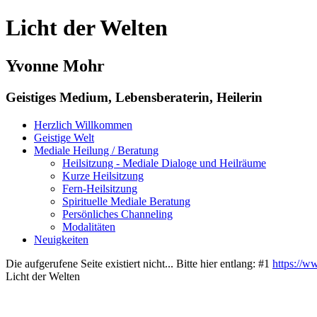
Licht der Welten
Yvonne Mohr
Geistiges Medium, Lebensberaterin, Heilerin
Herzlich Willkommen
Geistige Welt
Mediale Heilung / Beratung
Heilsitzung - Mediale Dialoge und Heilräume
Kurze Heilsitzung
Fern-Heilsitzung
Spirituelle Mediale Beratung
Persönliches Channeling
Modalitäten
Neuigkeiten
Die aufgerufene Seite existiert nicht... Bitte hier entlang: #1
https://w
Licht der Welten