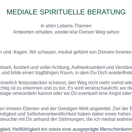
MEDIALE
SPIRITUELLE
BERATUNG
In allen Lebens-Themen
Antworten erhalten, wieder klar Deinen Weg sehen
 und -fragen. Wir schauen, medial geführt von Deinem Inneren,
uell, fundiert und voller Achtung, Aufmerksamkeit und Verständn
en, und bilde einen tragfähigen Raum, in dem Du Dich wiederfin
innerlich
festzustecken scheinst,
den Weg nicht mehr siehst oder
chtig
ist
zu erkennen und zu tun. Es
wird veranschaulicht,
wo di
nslage umwandeln kannst oder wo Dir eventuell eine Angst ode
inneren Ebenen und der Geistigen Welt angeleitet. Ziel der B
digkeit und Selbstverantwortlichkeit haben dabei einen hohen
beleuchte mit Dir anhand der Strömungen, die ich medial wahrn
tigkeit, Hellfühligkeit ein sowie eine ausgeprägte Menschenkennt