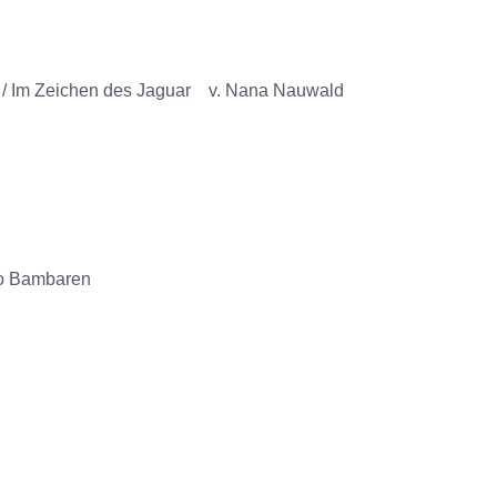
 /
I
m Zeichen des Jaguar v. Nana Nauwald
io Bambaren