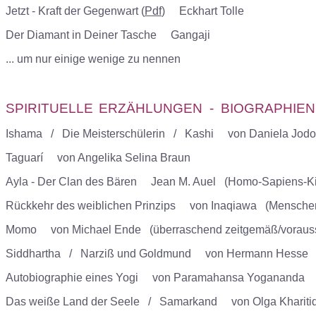
Jetzt - Kraft der Gegenwart (
Pdf
) Eckhart Tolle
Der Diamant in Deiner Tasche Gangaji
... um nur einige wenige zu nennen
SPIRITUELLE
ERZÄHLUNGEN - BIOGRAPHIEN
Ishama / Die Meisterschülerin / Kashi von Daniela Jodo
Taguarí von Angelika Selina Braun
Ayla - Der Clan des Bären Jean M. Auel (Homo-Sapiens-Kind
Rückkehr des weiblichen Prinzips von Inaqiawa (Menschen
Momo von Michael Ende (überraschend zeitgemäß/voraus
Siddhartha / Narziß und Goldmund von Hermann Hesse
Autobiographie eines Yogi von Paramahansa Yogananda
Das weiße Land der Seele / Samarkand von Olga Kharitid