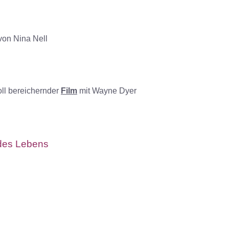
n Nina Nell
oll bereichernder
Film
mit Wayne Dyer
 des Lebens