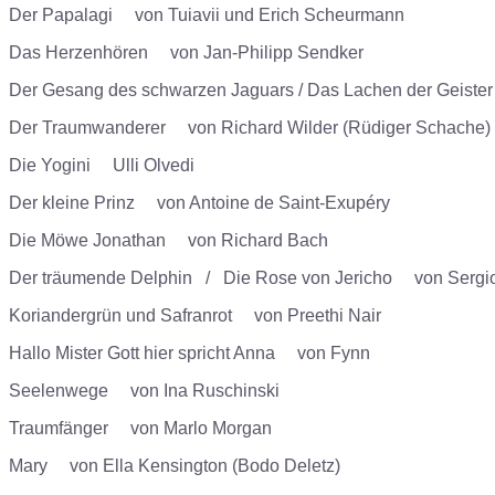
Der Papalagi von Tuiavii und Erich Scheurmann
Das Herzenhören von Jan-Philipp Sendker
Der Gesang des schwarzen Jaguars / Das Lachen der Geister
Der Traumwanderer von Richard Wilder (Rüdiger Schache)
Die Yogini Ulli Olvedi
Der kleine Prinz von Antoine de Saint-Exupéry
Die Möwe Jonathan von Richard Bach
Der träumende Delphin / Die Rose von Jericho von Serg
Koriandergrün und Safranrot von Preethi Nair
Hallo Mister Gott hier spricht Anna von Fynn
Seelenwege von
I
na Ruschinski
Traumfänger von Marlo Morgan
Mary von Ella Kensington (Bodo Deletz)