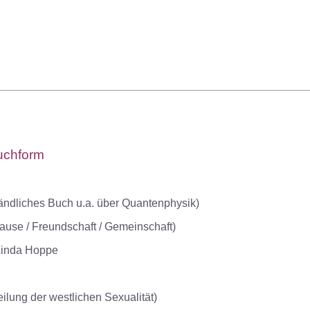
────────────────────────────────────────
Buchform
dliches Buch u.a. über Quantenphysik)
hause / Freundschaft / Gemeinschaft)
Linda Hoppe
lung der westlichen Sexualität)