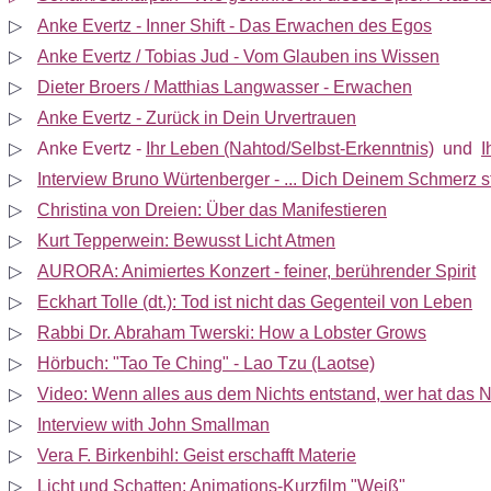
▷
Anke Evertz - Inner Shift - Das Erwachen des Egos
▷
Anke Evertz / Tobias Jud - Vom Glauben ins Wissen
▷
Dieter Broers / Matthias Langwasser - Erwachen
▷
Anke Evertz - Zurück in Dein Urvertrauen
▷
Anke Evertz
-
Ihr Leben (Nahtod/Selbst-Erkenntnis)
und
I
▷
Interview Bruno Würtenberger - ... Dich Deinem Schmerz st
▷
Christina von Dreien: Über das Manifestieren
▷
Kurt Tepperwein: Bewusst Licht Atmen
▷
AURORA: Animiertes Konzert - feiner, berührender Spirit
▷
Eckhart Tolle (dt.): Tod ist nicht das Gegenteil von Leben
▷
Rabbi Dr. Abraham Twerski: How a Lobster Grows
▷
Hörbuch: "Tao Te Ching" - Lao Tzu (Laotse)
▷
Video: Wenn alles aus dem Nichts entstand, wer hat das N
▷
Interview with John Smallman
▷
Vera F. Birkenbihl: Geist erschafft Materie
▷
Licht und Schatten: Animations-Kurzfilm "Weiß"