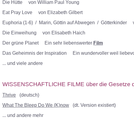
Die Hütte von William Paul Young
Eat Pray Love von Elizabeth Gilbert
Euphoria (1-6)
/
Marin, Göttin auf Abwegen
/
Götterkinder
vo
Die Einweihung von Elisabeth Haich
Der grüne Planet Ein sehr liebenswerter
Film
Das Geheimnis der
I
nspiration Ein wundervoller weil liebev
... und viele andere
WISSENSCHAFTLICHE
FILME
über die Gesetze
Thrive
(deutsch)
What The Bleep Do We (K)now
(dt. Version existiert)
... und andere mehr