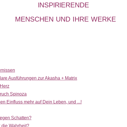
lNSPl
RlERENDE
MENSCHEN
UND
IHRE
WERKE
ernissen
klare Ausführungen zur Akasha + Matrix
 Herz
aruch Spinoza
nen Einfluss mehr auf Dein Leben, und ...!
gegen Schatten?
 die Wahrheit?