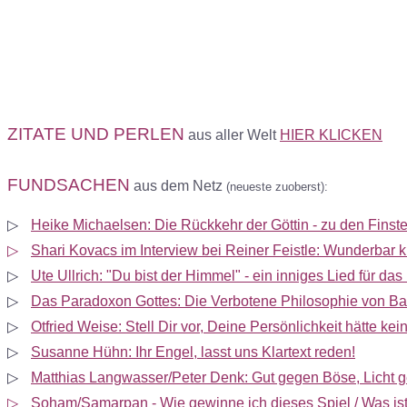
ZITATE UND
PERLEN
aus aller Welt
H
I
ER
KLICKEN
FUNDSACHEN
aus dem Netz
(neueste zuoberst):
▷
Heike Michaelsen: Die Rückkehr der Göttin - zu den Finst
▷
Shari Kovacs im Interview bei Reiner Feistle: Wunderbar 
▷
Ute Ullrich: "Du bist der Himmel" - ein inniges Lied für das
▷
Das Paradoxon Gottes: Die Verbotene Philosophie von B
▷
Otfried Weise: Stell Dir vor, Deine Persönlichkeit hätte kei
▷
Susanne Hühn: Ihr Engel, lasst uns Klartext reden!
▷
Matthias Langwasser/Peter Denk: Gut gegen Böse, Licht 
▷
Soham/Samarpan - Wie gewinne ich dieses Spiel / Was ist