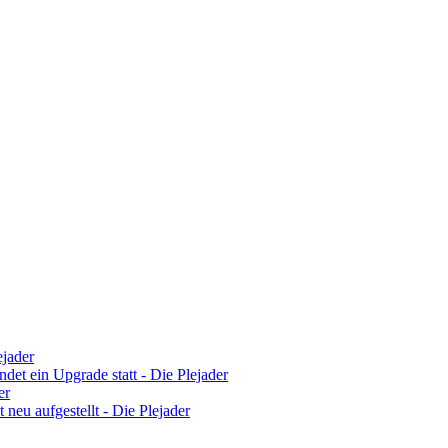
ejader
det ein Upgrade statt - Die Plejader
er
 neu aufgestellt - Die Plejader