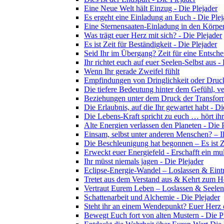
Eine Neue Welt hält Einzug - Die Plejader
Es ergeht eine Einladung an Euch - Die Plej
Eine Sternensaaten-Einladung in den Körper
Was trägt euer Herz mit sich? - Die Plejader
Es ist Zeit für Beständigkeit - Die Plejader
Seid Ihr im Übergang? Zeit für eine Entsche
Ihr richtet euch auf euer Seelen-Selbst aus -
Wenn Ihr gerade Zweifel fühlt
Empfindungen von Dringlichkeit oder Druck
Die tiefere Bedeutung hinter dem Gefühl, ver
Beziehungen unter dem Druck der Transform
Die Erlaubnis, auf die Ihr gewartet habt - Di
Die Lebens-Kraft spricht zu euch … hört ihr
Alte Energien verlassen den Planeten - Die 
Einsam, selbst unter anderen Menschen? – I
Die Beschleunigung hat begonnen – Es ist Z
Erweckt euer Energiefeld - Erschafft ein mul
Ihr müsst niemals jagen - Die Plejader
Eclipse-Energie-Wandel – Loslassen & Eintri
Tretet aus dem Verstand aus & Kehrt zum He
Vertraut Eurem Leben – Loslassen & Seelen
Schattenarbeit und Alchemie - Die Plejader
Steht ihr an einem Wendepunkt? Euer Herz öf
Bewegt Euch fort von alten Mustern - Die P