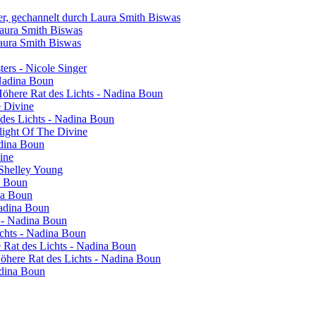
er, gechannelt durch Laura Smith Biswas
Laura Smith Biswas
Laura Smith Biswas
sters - Nicole Singer
 Nadina Boun
 Höhere Rat des Lichts - Nadina Boun
e Divine
 des Lichts - Nadina Boun
light Of The Divine
adina Boun
vine
 Shelley Young
a Boun
na Boun
Nadina Boun
s - Nadina Boun
ichts - Nadina Boun
re Rat des Lichts - Nadina Boun
 Höhere Rat des Lichts - Nadina Boun
adina Boun