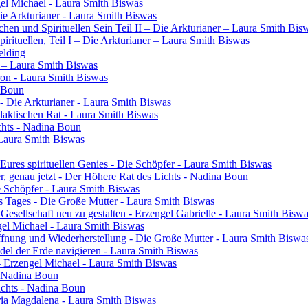
gel Michael - Laura Smith Biswas
Die Arkturianer - Laura Smith Biswas
en und Spirituellen Sein Teil II – Die Arkturianer – Laura Smith Bis
rituellen, Teil I – Die Arkturianer – Laura Smith Biswas
elding
in – Laura Smith Biswas
ron - Laura Smith Biswas
a Boun
- Die Arkturianer - Laura Smith Biswas
laktischen Rat - Laura Smith Biswas
chts - Nadina Boun
 Laura Smith Biswas
res spirituellen Genies - Die Schöpfer - Laura Smith Biswas
ier, genau jetzt - Der Höhere Rat des Lichts - Nadina Boun
ie Schöpfer - Laura Smith Biswas
s Tages - Die Große Mutter - Laura Smith Biswas
 Gesellschaft neu zu gestalten - Erzengel Gabrielle - Laura Smith Bisw
engel Michael - Laura Smith Biswas
ffnung und Wiederherstellung - Die Große Mutter - Laura Smith Biswa
el der Erde navigieren - Laura Smith Biswas
- Erzengel Michael - Laura Smith Biswas
 - Nadina Boun
ichts - Nadina Boun
ia Magdalena - Laura Smith Biswas