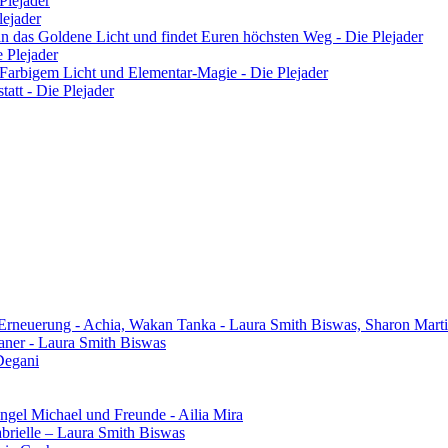
Plejader
lejader
n in das Goldene Licht und findet Euren höchsten Weg - Die Plejader
e Plejader
 Farbigem Licht und Elementar-Magie - Die Plejader
tatt - Die Plejader
 Erneuerung - Achia, Wakan Tanka - Laura Smith Biswas, Sharon Mart
aner - Laura Smith Biswas
Degani
gel Michael und Freunde - Ailia Mira
brielle – Laura Smith Biswas