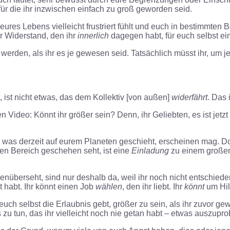
für die ihr inzwischen einfach zu groß geworden seid.
es Lebens vielleicht frustriert fühlt und euch in bestimmten Ber
r Widerstand, den ihr
innerlich
dagegen habt, für euch selbst ei
u werden, als ihr es je gewesen seid. Tatsächlich müsst ihr, um
 ist nicht etwas, das dem Kollektiv [von außen]
widerfährt
. Das 
Video: Könnt ihr größer sein? Denn, ihr Geliebten, es ist jetzt s
was derzeit auf eurem Planeten geschieht, erscheinen mag. Doc
hen Bereich geschehen seht, ist eine
Einladung
zu einem große
nüberseht, sind nur deshalb da, weil ihr noch nicht entschieden
t habt. Ihr könnt einen Job
wählen
, den ihr liebt. Ihr
könnt
um Hilf
 euch selbst die Erlaubnis gebt, größer zu sein, als ihr zuvor g
 zu tun, das ihr vielleicht noch nie getan habt – etwas auszupro