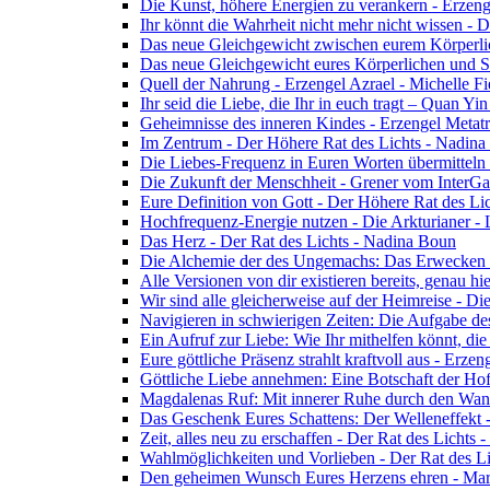
Die Kunst, höhere Energien zu verankern - Erzen
Ihr könnt die Wahrheit nicht mehr nicht wissen - 
Das neue Gleichgewicht zwischen eurem Körperlich
Das neue Gleichgewicht eures Körperlichen und Spi
Quell der Nahrung - Erzengel Azrael - Michelle Fi
Ihr seid die Liebe, die Ihr in euch tragt – Quan Y
Geheimnisse des inneren Kindes - Erzengel Metat
Im Zentrum - Der Höhere Rat des Lichts - Nadin
Die Liebes-Frequenz in Euren Worten übermitteln 
Die Zukunft der Menschheit - Grener vom InterGa
Eure Definition von Gott - Der Höhere Rat des Li
Hochfrequenz-Energie nutzen - Die Arkturianer -
Das Herz - Der Rat des Lichts - Nadina Boun
Die Alchemie der des Ungemachs: Das Erwecken Eu
Alle Versionen von dir existieren bereits, genau h
Wir sind alle gleicherweise auf der Heimreise - D
Navigieren in schwierigen Zeiten: Die Aufgabe de
Ein Aufruf zur Liebe: Wie Ihr mithelfen könnt, die
Eure göttliche Präsenz strahlt kraftvoll aus - Erz
Göttliche Liebe annehmen: Eine Botschaft der Ho
Magdalenas Ruf: Mit innerer Ruhe durch den Wand
Das Geschenk Eures Schattens: Der Welleneffekt 
Zeit, alles neu zu erschaffen - Der Rat des Lichts
Wahlmöglichkeiten und Vorlieben - Der Rat des L
Den geheimen Wunsch Eures Herzens ehren - Mar