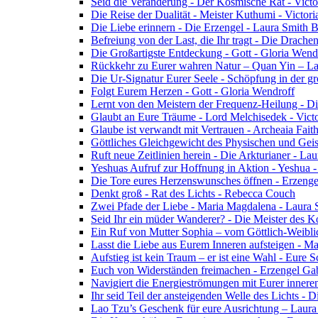
Seid die Veränderung - Der Kosmische Rat - Vict
Die Reise der Dualität - Meister Kuthumi - Victor
Die Liebe erinnern - Die Erzengel - Laura Smith 
Befreiung von der Last, die Ihr tragt - Die Drac
Die Großartigste Entdeckung - Gott - Gloria Wend
Rückkehr zu Eurer wahren Natur – Quan Yin – L
Die Ur-Signatur Eurer Seele - Schöpfung in der gr
Folgt Eurem Herzen - Gott - Gloria Wendroff
Lernt von den Meistern der Frequenz-Heilung - Di
Glaubt an Eure Träume - Lord Melchisedek - Vict
Glaube ist verwandt mit Vertrauen - Archeaia Fait
Göttliches Gleichgewicht des Physischen und Geis
Ruft neue Zeitlinien herein - Die Arkturianer - La
Yeshuas Aufruf zur Hoffnung in Aktion - Yeshua 
Die Tore eures Herzenswunsches öffnen - Erzeng
Denkt groß - Rat des Lichts - Rebecca Couch
Zwei Pfade der Liebe - Maria Magdalena - Laura
Seid Ihr ein müder Wanderer? - Die Meister des K
Ein Ruf von Mutter Sophia – vom Göttlich-Weibli
Lasst die Liebe aus Eurem Inneren aufsteigen - M
Aufstieg ist kein Traum – er ist eine Wahl - Eure
Euch von Widerständen freimachen - Erzengel Gab
Navigiert die Energieströmungen mit Eurer inneren
Ihr seid Teil der ansteigenden Welle des Lichts - 
Lao Tzu’s Geschenk für eure Ausrichtung – Laur