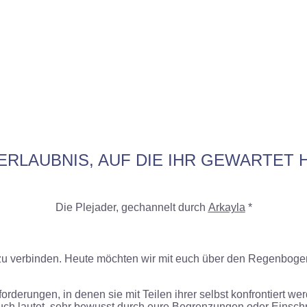
 ERLAUBNIS, AUF DIE IHR GEWARTET 
Die Plejader, gechannelt durch
Arkayla
*
ch zu verbinden. Heute möchten wir mit euch über den Regenboge
rderungen, in denen sie mit Teilen ihrer selbst konfrontiert we
an euch lautet, sehr bewusst durch eure Begrenzungen oder Ein