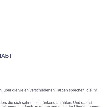
HABT
n, über die vielen verschiedenen Farben sprechen, die ihr
rden, die sich sehr einschränkend anfühlen. Und das ist
schränkungen hindurch zu gehen und euch der Überzeugungen