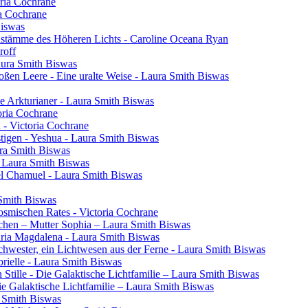
oria Cochrane
ia Cochrane
Biswas
henstämme des Höheren Lichts - Caroline Oceana Ryan
roff
aura Smith Biswas
oßen Leere - Eine uralte Weise - Laura Smith Biswas
e Arkturianer - Laura Smith Biswas
oria Cochrane
h - Victoria Cochrane
tigen - Yeshua - Laura Smith Biswas
ura Smith Biswas
- Laura Smith Biswas
el Chamuel - Laura Smith Biswas
 Smith Biswas
osmischen Rates - Victoria Cochrane
chen – Mutter Sophia – Laura Smith Biswas
aria Magdalena - Laura Smith Biswas
 Schwester, ein Lichtwesen aus der Ferne - Laura Smith Biswas
rielle - Laura Smith Biswas
 Stille - Die Galaktische Lichtfamilie – Laura Smith Biswas
Die Galaktische Lichtfamilie – Laura Smith Biswas
a Smith Biswas