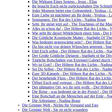
Die Wirkung Eines Segens - Jesus - Elias
Ihr braucht Euch nicht zurückzuhalten Die Schöpf
Jeder Moment bietet eine Gelegenheit - Yeshua - 
Eure Liebe ist mächtiger als Ihr denkt - Yeshua - 
Segnungen. Der Rat des Lichts - Nadina Boun
Seht, ihr steigt jetzt auf - The Teachings of the Ma
Alles ist schon da! - Der Höhere Rat des Lichts -
Wie gebt Ihr dieser Wirklichkeit einen Sinn - Der
Die Göttliche Kosmische Mutter - Starlight Of Th
Was bedeutet gegenwärtig sein? - Der Höhere Rat
Du bist nicht von deinen Wünschen getrennt - Star
Ehrt Euch selbst - Der Höhere Rat des Lichts - N
Der Große Göttliche Dirigent - Starlight of the Di
Tägliche Botschaften von Erzengel Gabriel durch
Wo ist Gott? - Der Höhere Rat des Lichts - Nadin
Sei Du Selbst - Der Höhere Rat des Lichts - Nadi
Eure 3D-Kämpfe - Der Höhere Rat des Lichts - 
Der bestehende Fluss - Der Höhere Rat des Licht
Öffnet Euch und vertraut. - Der Höhere Rat des L
Der ultimative Ort, wo ihr sein wollt. - Der Höhe
Die Reise - was bedeutet sie in der Praxis? - Der
Eine Botschaft an die Menschen auf der Erde - N
Die Arborianer - Nadina Boun
Die Geistige Welt - Nichts für Verstand und Ego
Die Geistige Welt - Sie ist nicht woanders