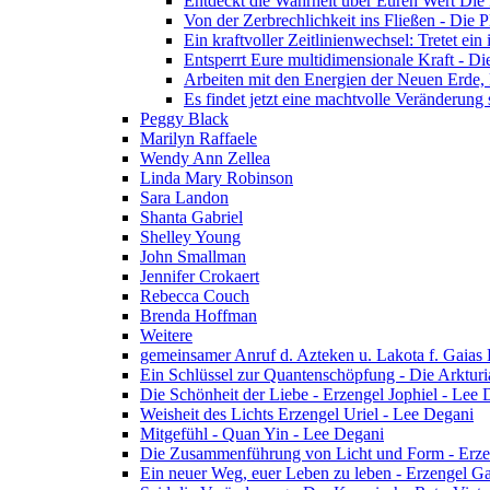
Entdeckt die Wahrheit über Euren Wert Die 
Von der Zerbrechlichkeit ins Fließen - Die P
Ein kraftvoller Zeitlinienwechsel: Tretet ei
Entsperrt Eure multidimensionale Kraft - Di
Arbeiten mit den Energien der Neuen Erde,
Es findet jetzt eine machtvolle Veränderung s
Peggy Black
Marilyn Raffaele
Wendy Ann Zellea
Linda Mary Robinson
Sara Landon
Shanta Gabriel
Shelley Young
John Smallman
Jennifer Crokaert
Rebecca Couch
Brenda Hoffman
Weitere
gemeinsamer Anruf d. Azteken u. Lakota f. Gaias
Ein Schlüssel zur Quantenschöpfung - Die Arkturi
Die Schönheit der Liebe - Erzengel Jophiel - Lee 
Weisheit des Lichts Erzengel Uriel - Lee Degani
Mitgefühl - Quan Yin - Lee Degani
Die Zusammenführung von Licht und Form - Erzen
Ein neuer Weg, euer Leben zu leben - Erzengel Ga