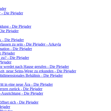
ader
 - Die Plejader
idung - Die Plejader
 Die Plejader
 - Die Plejader
lassen zu sein - Die Plejader - Arkayla
ation - Die Plejader
e Plejader
 zu? - Die Plejader
Plejader
hr werdet nach Hause gerufen - Die Plejader
eit, neue Seins-Wege zu erkunden - Die Plejader
tidimensionales Behältnis - Die Plejader
tt in eine neue Ära - Die Plejader
rzen zurück - Die Plejader
-Ausrichtung - Die Plejader
fnet sich - Die Plejader
lejader