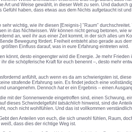
e Art und Weise gewählt, in dieser Welt zu sein. Und dadurch g
 Gefühl haben, dass etwas aus dem Nichts aufgetaucht ist und v
se sehr wichtig, wie ihr diesen [Ereignis-] "Raum" durchschreit
auen in das Nichtwissen. Wir können nicht genug betonen, wie w
dernd an, weil ihr aus einer Zeit kommt, in der sich alles um Ko
rei fließende Bewegung fördert. Freiheit entsteht also gerade au
 größten Einfluss darauf, was in eure Erfahrung eintreten wird.
ten könnt, desto eingeengter wird die Energie. Je mehr Frieden i
ihr die schöpferische Kraft für euch benennt –, desto mehr entwi
rausfordernd anfühlt, auch wenn es da am schwierigsten ist, dies
ll keine strafende Erfahrung sein. Es findet jedoch eine vollst
ch und unangenehm. Dennoch
hat
er ein Ergebnis – einen Ausgang
 die mit der Sonnenwende eingetroffen sind, einen Schwung, e
auf dieses Schwindelgefühl
tatsächlich
hinweist, sind die Ante
ht, noch nicht wohlfühlen. Und das ist vollkommen verständlich
t den Anteilen von euch, die sich unwohl fühlen, Raum, doch e
r
weiß
, dass dies der richtige Weg ist.