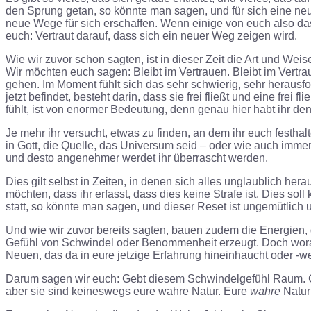
den Sprung getan, so könnte man sagen, und für sich eine neu
neue Wege für sich erschaffen. Wenn einige von euch also das
euch: Vertraut darauf, dass sich ein neuer Weg zeigen wird.
Wie wir zuvor schon sagten, ist in dieser Zeit die Art und Wei
Wir möchten euch sagen: Bleibt im Vertrauen. Bleibt im Vertr
gehen. Im Moment fühlt sich das sehr schwierig, sehr herausfor
jetzt befindet, besteht darin, dass sie frei fließt und eine f
fühlt, ist von enormer Bedeutung, denn genau hier habt ihr den
Je mehr ihr versucht, etwas zu finden, an dem ihr euch festhal
in Gott, die Quelle, das Universum seid – oder wie auch immer 
und desto angenehmer werdet ihr überrascht werden.
Dies gilt selbst in Zeiten, in denen sich alles unglaublich he
möchten, dass ihr erfasst, dass dies keine Strafe ist. Dies so
statt, so könnte man sagen, und dieser Reset ist ungemütli
Und wie wir zuvor bereits sagten, bauen zudem die Energien,
Gefühl von Schwindel oder Benommenheit erzeugt. Doch wor
Neuen, das da in eure jetzige Erfahrung hineinhaucht oder -we
Darum sagen wir euch: Gebt diesem Schwindelgefühl Raum. Geb
aber sie sind keineswegs eure wahre Natur. Eure
wahre
Natu