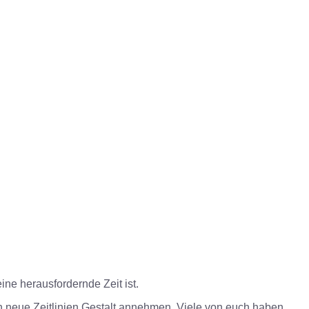
ne herausfordernde Zeit ist.
 nun neue Zeitlinien Gestalt annehmen. Viele von euch haben