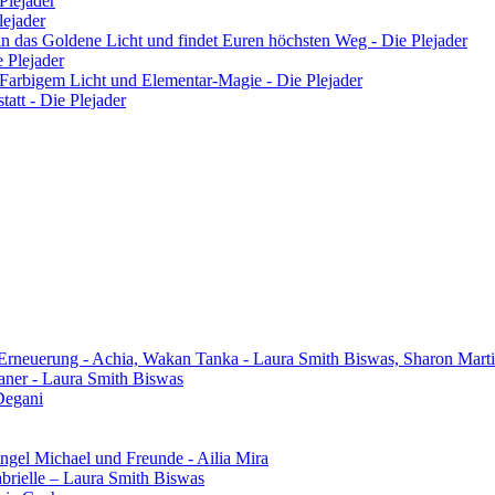
Plejader
lejader
n in das Goldene Licht und findet Euren höchsten Weg - Die Plejader
e Plejader
 Farbigem Licht und Elementar-Magie - Die Plejader
tatt - Die Plejader
 Erneuerung - Achia, Wakan Tanka - Laura Smith Biswas, Sharon Mart
aner - Laura Smith Biswas
Degani
gel Michael und Freunde - Ailia Mira
brielle – Laura Smith Biswas