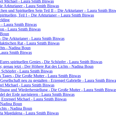
gel Michael - Laura Smith Biswas
Die Arkturianer - Laura Smith Biswas
en und Spirituellen Sein Teil II – Die Arkturianer – Laura Smith Bis
rituellen, Teil I – Die Arkturianer – Laura Smith Biswas
elding
in – Laura Smith Biswas
ron - Laura Smith Biswas
a Boun
- Die Arkturianer - Laura Smith Biswas
laktischen Rat - Laura Smith Biswas
chts - Nadina Boun
 Laura Smith Biswas
res spirituellen Genies - Die Schöpfer - Laura Smith Biswas
ier, genau jetzt - Der Höhere Rat des Lichts - Nadina Boun
ie Schöpfer - Laura Smith Biswas
s Tages - Die Große Mutter - Laura Smith Biswas
 Gesellschaft neu zu gestalten - Erzengel Gabrielle - Laura Smith Bisw
engel Michael - Laura Smith Biswas
ffnung und Wiederherstellung - Die Große Mutter - Laura Smith Biswa
el der Erde navigieren - Laura Smith Biswas
- Erzengel Michael - Laura Smith Biswas
 - Nadina Boun
ichts - Nadina Boun
ia Magdalena - Laura Smith Biswas