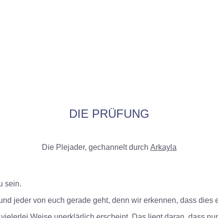
DIE PRÜFUNG
Die Plejader, gechannelt durch
Arkayla
u sein.
d jeder von euch gerade geht, denn wir erkennen, dass dies ei
uf vielerlei Weise unerklärlich erscheint. Das liegt daran, dass