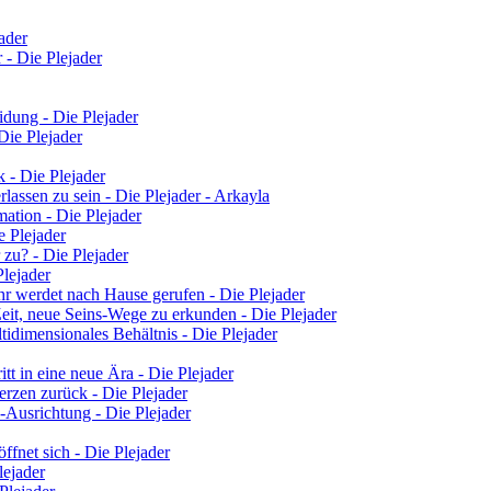
ader
 - Die Plejader
idung - Die Plejader
 Die Plejader
 - Die Plejader
lassen zu sein - Die Plejader - Arkayla
ation - Die Plejader
e Plejader
 zu? - Die Plejader
Plejader
hr werdet nach Hause gerufen - Die Plejader
eit, neue Seins-Wege zu erkunden - Die Plejader
tidimensionales Behältnis - Die Plejader
tt in eine neue Ära - Die Plejader
rzen zurück - Die Plejader
-Ausrichtung - Die Plejader
fnet sich - Die Plejader
lejader