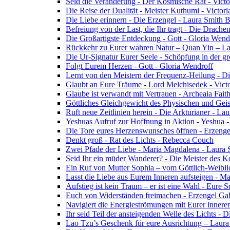
Seid die Veränderung - Der Kosmische Rat - Vict
Die Reise der Dualität - Meister Kuthumi - Victor
Die Liebe erinnern - Die Erzengel - Laura Smith 
Befreiung von der Last, die Ihr tragt - Die Drac
Die Großartigste Entdeckung - Gott - Gloria Wend
Rückkehr zu Eurer wahren Natur – Quan Yin – L
Die Ur-Signatur Eurer Seele - Schöpfung in der gr
Folgt Eurem Herzen - Gott - Gloria Wendroff
Lernt von den Meistern der Frequenz-Heilung - Di
Glaubt an Eure Träume - Lord Melchisedek - Vict
Glaube ist verwandt mit Vertrauen - Archeaia Fait
Göttliches Gleichgewicht des Physischen und Geis
Ruft neue Zeitlinien herein - Die Arkturianer - La
Yeshuas Aufruf zur Hoffnung in Aktion - Yeshua 
Die Tore eures Herzenswunsches öffnen - Erzeng
Denkt groß - Rat des Lichts - Rebecca Couch
Zwei Pfade der Liebe - Maria Magdalena - Laura
Seid Ihr ein müder Wanderer? - Die Meister des K
Ein Ruf von Mutter Sophia – vom Göttlich-Weibli
Lasst die Liebe aus Eurem Inneren aufsteigen - M
Aufstieg ist kein Traum – er ist eine Wahl - Eure
Euch von Widerständen freimachen - Erzengel Gab
Navigiert die Energieströmungen mit Eurer inneren
Ihr seid Teil der ansteigenden Welle des Lichts - 
Lao Tzu’s Geschenk für eure Ausrichtung – Laur