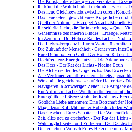
Die Kunst, höhere Energien zu verankern - Erzen
Ihr könnt die Wahrheit nicht mehr nicht wissen - 
Das neue Gleichgewicht zwischen eurem Körperlich
Das neue Gleichgewicht eures Körperlichen und Spi
Quell der Nahrung - Erzengel Azrael - Michelle Fi
Ihr seid die Liebe, die Ihr in euch tragt – Quan Y
Geheimnisse des inneren Kindes - Erzengel Metat
Im Zentrum - Der Höhere Rat des Lichts - Nadin
Die Liebes-Frequenz in Euren Worten übermitteln 
Die Zukunft der Menschheit - Grener vom InterGa
Eure Definition von Gott - Der Höhere Rat des Li
Hochfrequenz-Energie nutzen - Die Arkturianer -
Das Herz - Der Rat des Lichts - Nadina Boun
Die Alchemie der des Ungemachs: Das Erwecken Eu
Alle Versionen von dir existieren bereits, genau h
Wir sind alle gleicherweise auf der Heimreise - D
Navigieren in schwierigen Zeiten: Die Aufgabe de
Ein Aufruf zur Liebe: Wie Ihr mithelfen könnt, die
Eure göttliche Präsenz strahlt kraftvoll aus - Erz
Göttliche Liebe annehmen: Eine Botschaft der Ho
Magdalenas Ruf: Mit innerer Ruhe durch den Wand
Das Geschenk Eures Schattens: Der Welleneffekt 
Zeit, alles neu zu erschaffen - Der Rat des Lichts
Wahlmöglichkeiten und Vorlieben - Der Rat des L
Den geheimen Wunsch Eures Herzens ehren - Mar