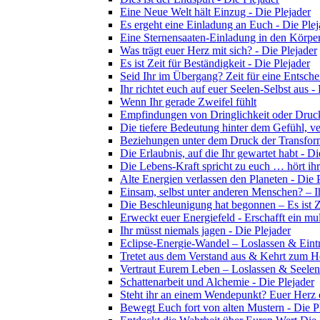
Eine Neue Welt hält Einzug - Die Plejader
Es ergeht eine Einladung an Euch - Die Plej
Eine Sternensaaten-Einladung in den Körper
Was trägt euer Herz mit sich? - Die Plejader
Es ist Zeit für Beständigkeit - Die Plejader
Seid Ihr im Übergang? Zeit für eine Entsche
Ihr richtet euch auf euer Seelen-Selbst aus -
Wenn Ihr gerade Zweifel fühlt
Empfindungen von Dringlichkeit oder Druck
Die tiefere Bedeutung hinter dem Gefühl, ver
Beziehungen unter dem Druck der Transform
Die Erlaubnis, auf die Ihr gewartet habt - Di
Die Lebens-Kraft spricht zu euch … hört ihr
Alte Energien verlassen den Planeten - Die 
Einsam, selbst unter anderen Menschen? – I
Die Beschleunigung hat begonnen – Es ist Z
Erweckt euer Energiefeld - Erschafft ein mul
Ihr müsst niemals jagen - Die Plejader
Eclipse-Energie-Wandel – Loslassen & Eintri
Tretet aus dem Verstand aus & Kehrt zum He
Vertraut Eurem Leben – Loslassen & Seelen
Schattenarbeit und Alchemie - Die Plejader
Steht ihr an einem Wendepunkt? Euer Herz öf
Bewegt Euch fort von alten Mustern - Die P