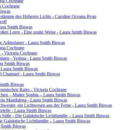
oria Cochrane
ia Cochrane
Biswas
henstämme des Höheren Lichts - Caroline Oceana Ryan
roff
aura Smith Biswas
oßen Leere - Eine uralte Weise - Laura Smith Biswas
e Arkturianer - Laura Smith Biswas
oria Cochrane
h - Victoria Cochrane
tigen - Yeshua - Laura Smith Biswas
ura Smith Biswas
- Laura Smith Biswas
el Chamuel - Laura Smith Biswas
 Smith Biswas
osmischen Rates - Victoria Cochrane
chen – Mutter Sophia – Laura Smith Biswas
aria Magdalena - Laura Smith Biswas
 Schwester, ein Lichtwesen aus der Ferne - Laura Smith Biswas
rielle - Laura Smith Biswas
 Stille - Die Galaktische Lichtfamilie – Laura Smith Biswas
Die Galaktische Lichtfamilie – Laura Smith Biswas
a Smith Biswas