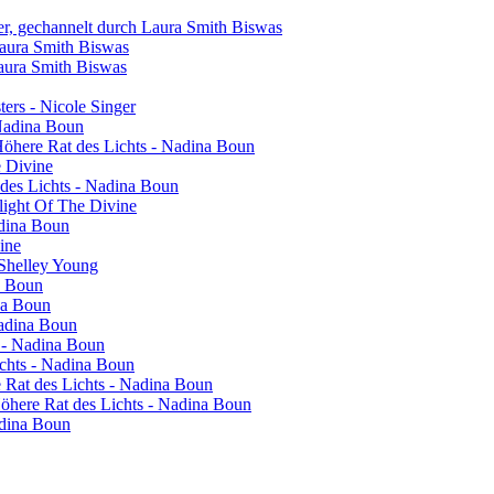
er, gechannelt durch Laura Smith Biswas
Laura Smith Biswas
Laura Smith Biswas
sters - Nicole Singer
 Nadina Boun
 Höhere Rat des Lichts - Nadina Boun
e Divine
 des Lichts - Nadina Boun
light Of The Divine
adina Boun
vine
 Shelley Young
a Boun
na Boun
Nadina Boun
s - Nadina Boun
ichts - Nadina Boun
re Rat des Lichts - Nadina Boun
 Höhere Rat des Lichts - Nadina Boun
adina Boun