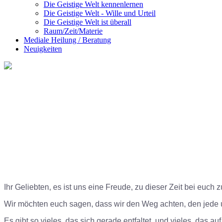
Die Geistige Welt kennenlernen
Die Geistige Welt - Wille und Urteil
Die Geistige Welt ist überall
Raum/Zeit/Materie
Mediale Heilung / Beratung
Neuigkeiten
Ihr Geliebten
,
es ist uns eine Freude, zu dieser Zeit bei euch z
Wir möchten euch sagen, dass wir den Weg achten, den jede un
Es gibt so vieles, das sich gerade entfaltet, und vieles, das a