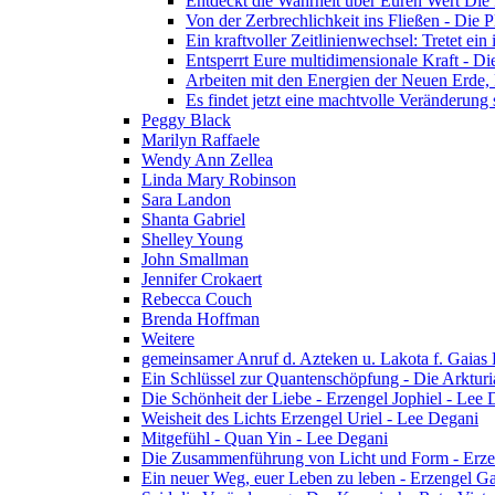
Entdeckt die Wahrheit über Euren Wert Die 
Von der Zerbrechlichkeit ins Fließen - Die P
Ein kraftvoller Zeitlinienwechsel: Tretet ei
Entsperrt Eure multidimensionale Kraft - Di
Arbeiten mit den Energien der Neuen Erde,
Es findet jetzt eine machtvolle Veränderung s
Peggy Black
Marilyn Raffaele
Wendy Ann Zellea
Linda Mary Robinson
Sara Landon
Shanta Gabriel
Shelley Young
John Smallman
Jennifer Crokaert
Rebecca Couch
Brenda Hoffman
Weitere
gemeinsamer Anruf d. Azteken u. Lakota f. Gaias
Ein Schlüssel zur Quantenschöpfung - Die Arkturi
Die Schönheit der Liebe - Erzengel Jophiel - Lee 
Weisheit des Lichts Erzengel Uriel - Lee Degani
Mitgefühl - Quan Yin - Lee Degani
Die Zusammenführung von Licht und Form - Erzen
Ein neuer Weg, euer Leben zu leben - Erzengel Ga