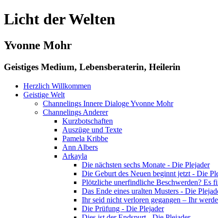
Licht der Welten
Yvonne Mohr
Geistiges Medium, Lebensberaterin, Heilerin
Herzlich Willkommen
Geistige Welt
Channelings Innere Dialoge Yvonne Mohr
Channelings Anderer
Kurzbotschaften
Auszüge und Texte
Pamela Kribbe
Ann Albers
Arkayla
Die nächsten sechs Monate - Die Plejader
Die Geburt des Neuen beginnt jetzt - Die Pl
Plötzliche unerfindliche Beschwerden? Es fin
Das Ende eines uralten Musters - Die Plejad
Ihr seid nicht verloren gegangen – Ihr werdet
Die Prüfung - Die Plejader
Dies ist der Endspurt - Die Plejader