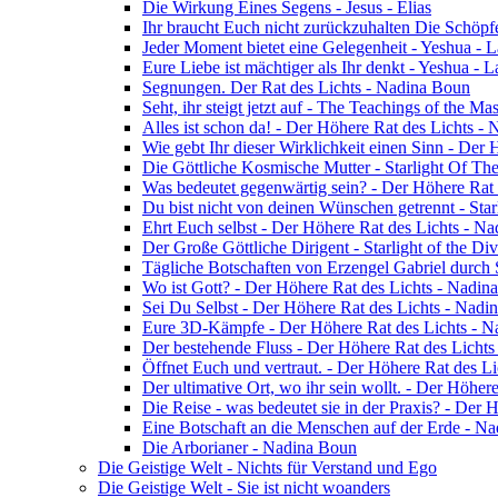
Die Wirkung Eines Segens - Jesus - Elias
Ihr braucht Euch nicht zurückzuhalten Die Schöpf
Jeder Moment bietet eine Gelegenheit - Yeshua - 
Eure Liebe ist mächtiger als Ihr denkt - Yeshua - 
Segnungen. Der Rat des Lichts - Nadina Boun
Seht, ihr steigt jetzt auf - The Teachings of the Ma
Alles ist schon da! - Der Höhere Rat des Lichts -
Wie gebt Ihr dieser Wirklichkeit einen Sinn - Der
Die Göttliche Kosmische Mutter - Starlight Of Th
Was bedeutet gegenwärtig sein? - Der Höhere Rat
Du bist nicht von deinen Wünschen getrennt - Star
Ehrt Euch selbst - Der Höhere Rat des Lichts - N
Der Große Göttliche Dirigent - Starlight of the Di
Tägliche Botschaften von Erzengel Gabriel durch
Wo ist Gott? - Der Höhere Rat des Lichts - Nadin
Sei Du Selbst - Der Höhere Rat des Lichts - Nadi
Eure 3D-Kämpfe - Der Höhere Rat des Lichts - 
Der bestehende Fluss - Der Höhere Rat des Licht
Öffnet Euch und vertraut. - Der Höhere Rat des L
Der ultimative Ort, wo ihr sein wollt. - Der Höhe
Die Reise - was bedeutet sie in der Praxis? - Der
Eine Botschaft an die Menschen auf der Erde - N
Die Arborianer - Nadina Boun
Die Geistige Welt - Nichts für Verstand und Ego
Die Geistige Welt - Sie ist nicht woanders