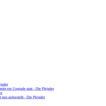
ejader
det ein Upgrade statt - Die Plejader
er
 neu aufgestellt - Die Plejader