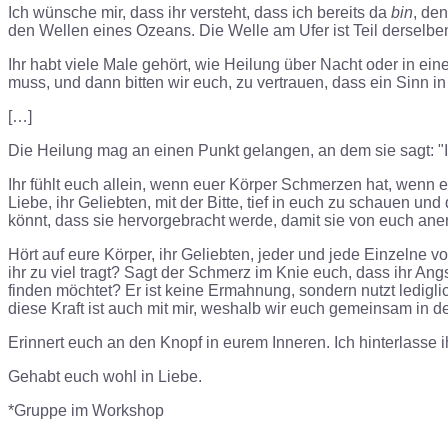
Ich wünsche mir, dass ihr versteht, dass ich bereits da
bin
, de
den Wellen eines Ozeans. Die Welle am Ufer ist Teil derselben
Ihr habt viele Male gehört, wie Heilung über Nacht oder in e
muss, und dann bitten wir euch, zu vertrauen, dass ein Sinn in
[…]
Die Heilung mag an einen Punkt gelangen, an dem sie sagt: "I
Ihr fühlt euch allein, wenn euer Körper Schmerzen hat, wenn e
Liebe, ihr Geliebten, mit der Bitte, tief in euch zu schauen und
könnt, dass sie hervorgebracht werde, damit sie von euch an
Hört auf eure Körper, ihr Geliebten, jeder und jede Einzelne 
ihr zu viel tragt? Sagt der Schmerz im Knie euch, dass ihr An
finden möchtet? Er ist keine Ermahnung, sondern nutzt lediglic
diese Kraft ist auch mit mir, weshalb wir euch gemeinsam in 
Erinnert euch an den Knopf in eurem Inneren. Ich hinterlasse i
Gehabt euch wohl in Liebe.
*Gruppe im Workshop