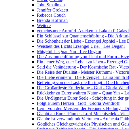
John Smallman
Jennifer Crokaert
Rebecca Couch
Brenda Hoffman
Weitere
gemeinsamer Anruf d. Azteken u. Lakota f. Gaias
Ein Schlüssel zur Quantenschöpfung - Die Arkturi
Die Schönheit der Liebe - Erzengel Jophiel - Lee 
Weisheit des Lichts Erzengel Uriel - Lee Degani
Mitgefühl - Quan Yin - Lee Degani
Die Zusammenführung von Licht und Form - Erzen
Ein neuer Weg, euer Leben zu leben - Erzengel Ga
Seid die Veränderung - Der Kosmische Rat - Vict
Die Reise der Dualität - Meister Kuthumi - Victor
Die Liebe erinnern - Die Erzengel - Laura Smith 
Befreiung von der Last, die Ihr tragt - Die Drac
Die Großartigste Entdeckung - Gott - Gloria Wend
Rückkehr zu Eurer wahren Natur – Quan Yin – L
Die Ur-Signatur Eurer Seele - Schöpfung in der gr
Folgt Eurem Herzen - Gott - Gloria Wendroff
Lernt von den Meistern der Frequenz-Heilung - Di
Glaubt an Eure Träume - Lord Melchisedek - Vict
Glaube ist verwandt mit Vertrauen - Archeaia Fait
Göttliches Gleichgewicht des Physischen und Geis