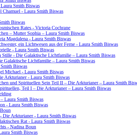
ura Smith Biswas
- Laura Smith Biswas
el Chamuel - Laura Smith Biswas
 Smith Biswas
osmischen Rates - Victoria Cochrane
chen – Mutter Sophia – Laura Smith Biswas
aria Magdalena - Laura Smith Biswas
 Schwester, ein Lichtwesen aus der Ferne - Laura Smith Biswas
rielle - Laura Smith Biswas
 Stille - Die Galaktische Lichtfamilie – Laura Smith Biswas
Die Galaktische Lichtfamilie – Laura Smith Biswas
a Smith Biswas
gel Michael - Laura Smith Biswas
Die Arkturianer - Laura Smith Biswas
en und Spirituellen Sein Teil II – Die Arkturianer – Laura Smith Bis
rituellen, Teil I – Die Arkturianer – Laura Smith Biswas
elding
in – Laura Smith Biswas
ron - Laura Smith Biswas
a Boun
- Die Arkturianer - Laura Smith Biswas
laktischen Rat - Laura Smith Biswas
chts - Nadina Boun
 Laura Smith Biswas