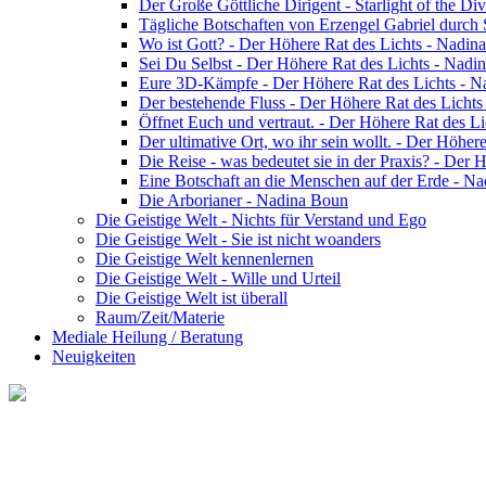
Der Große Göttliche Dirigent - Starlight of the Di
Tägliche Botschaften von Erzengel Gabriel durch
Wo ist Gott? - Der Höhere Rat des Lichts - Nadin
Sei Du Selbst - Der Höhere Rat des Lichts - Nadi
Eure 3D-Kämpfe - Der Höhere Rat des Lichts - 
Der bestehende Fluss - Der Höhere Rat des Licht
Öffnet Euch und vertraut. - Der Höhere Rat des L
Der ultimative Ort, wo ihr sein wollt. - Der Höhe
Die Reise - was bedeutet sie in der Praxis? - Der
Eine Botschaft an die Menschen auf der Erde - N
Die Arborianer - Nadina Boun
Die Geistige Welt - Nichts für Verstand und Ego
Die Geistige Welt - Sie ist nicht woanders
Die Geistige Welt kennenlernen
Die Geistige Welt - Wille und Urteil
Die Geistige Welt ist überall
Raum/Zeit/Materie
Mediale Heilung / Beratung
Neuigkeiten