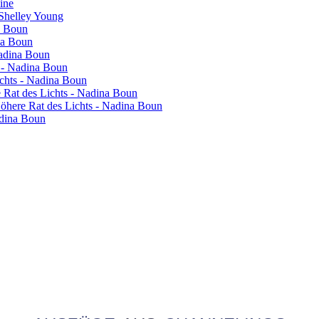
vine
 Shelley Young
a Boun
na Boun
Nadina Boun
s - Nadina Boun
ichts - Nadina Boun
re Rat des Lichts - Nadina Boun
 Höhere Rat des Lichts - Nadina Boun
adina Boun