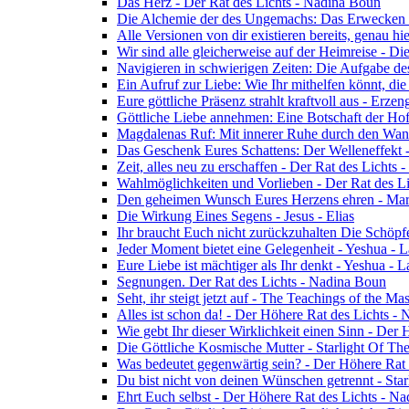
Das Herz - Der Rat des Lichts - Nadina Boun
Die Alchemie der des Ungemachs: Das Erwecken Eu
Alle Versionen von dir existieren bereits, genau h
Wir sind alle gleicherweise auf der Heimreise - D
Navigieren in schwierigen Zeiten: Die Aufgabe de
Ein Aufruf zur Liebe: Wie Ihr mithelfen könnt, die
Eure göttliche Präsenz strahlt kraftvoll aus - Erz
Göttliche Liebe annehmen: Eine Botschaft der Ho
Magdalenas Ruf: Mit innerer Ruhe durch den Wand
Das Geschenk Eures Schattens: Der Welleneffekt 
Zeit, alles neu zu erschaffen - Der Rat des Lichts
Wahlmöglichkeiten und Vorlieben - Der Rat des L
Den geheimen Wunsch Eures Herzens ehren - Mar
Die Wirkung Eines Segens - Jesus - Elias
Ihr braucht Euch nicht zurückzuhalten Die Schöpf
Jeder Moment bietet eine Gelegenheit - Yeshua - 
Eure Liebe ist mächtiger als Ihr denkt - Yeshua - 
Segnungen. Der Rat des Lichts - Nadina Boun
Seht, ihr steigt jetzt auf - The Teachings of the Ma
Alles ist schon da! - Der Höhere Rat des Lichts -
Wie gebt Ihr dieser Wirklichkeit einen Sinn - Der
Die Göttliche Kosmische Mutter - Starlight Of Th
Was bedeutet gegenwärtig sein? - Der Höhere Rat
Du bist nicht von deinen Wünschen getrennt - Star
Ehrt Euch selbst - Der Höhere Rat des Lichts - N