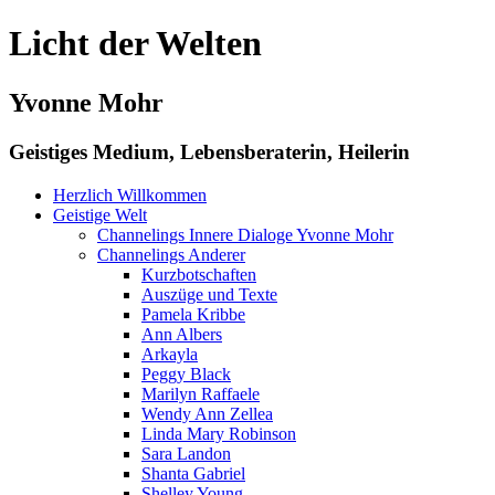
Licht der Welten
Yvonne Mohr
Geistiges Medium, Lebensberaterin, Heilerin
Herzlich Willkommen
Geistige Welt
Channelings Innere Dialoge Yvonne Mohr
Channelings Anderer
Kurzbotschaften
Auszüge und Texte
Pamela Kribbe
Ann Albers
Arkayla
Peggy Black
Marilyn Raffaele
Wendy Ann Zellea
Linda Mary Robinson
Sara Landon
Shanta Gabriel
Shelley Young