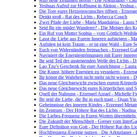
Ruft neue Zeitlinien herein - Die Arkturianer - La
Yeshuas Aufruf zur Hoffnung in Aktion - Yeshua 
Die Tore eures Herzenswunsches öffnen - Erzeng
Denkt groß - Rat des Lichts - Rebecca Couch
Zwei Pfade der Liebe - Maria Magdalena - Laura
Seid Ihr ein müder Wanderer? - Die Meister des K
Ein Ruf von Mutter Sophia – vom Göttlich-Weibli
Lasst die Liebe aus Eurem Inneren aufsteigen - M
Aufstieg ist kein Traum – er ist eine Wahl - Eure
Euch von Widerständen freimachen - Erzengel Gab
Navigiert die Energieströmungen mit Eurer inneren
Ihr seid Teil der ansteigenden Welle des Lichts - 
Lao Tzu’s Geschenk für eure Ausrichtung – Laur
Die Kunst, höhere Energien zu verankern - Erzen
Ihr könnt die Wahrheit nicht mehr nicht wissen - 
Das neue Gleichgewicht zwischen eurem Körperlich
Das neue Gleichgewicht eures Körperlichen und Spi
Quell der Nahrung - Erzengel Azrael - Michelle Fi
Ihr seid die Liebe, die Ihr in euch tragt – Quan Y
Geheimnisse des inneren Kindes - Erzengel Metat
Im Zentrum - Der Höhere Rat des Lichts - Nadin
Die Liebes-Frequenz in Euren Worten übermitteln 
Die Zukunft der Menschheit - Grener vom InterGa
Eure Definition von Gott - Der Höhere Rat des Li
Hochfrequenz-Energie nutzen - Die Arkturianer -