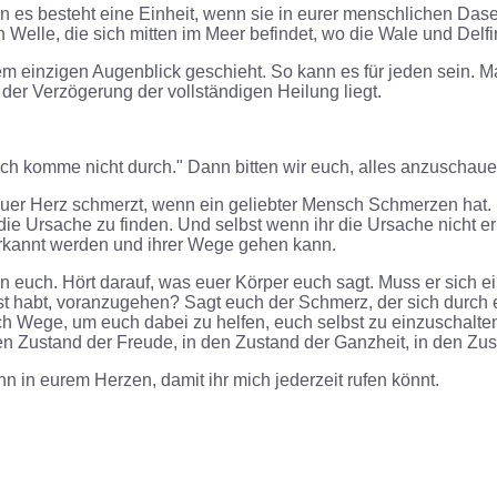
nn es besteht eine Einheit, wenn sie in eurer menschlichen Das
 Welle, die sich mitten im Meer befindet, wo die Wale und Delfi
inem einzigen Augenblick geschieht. So kann es für jeden sein.
 der Verzögerung der vollständigen Heilung liegt.
ch komme nicht durch." Dann bitten wir euch, alles anzuschauen
uer Herz schmerzt, wenn ein geliebter Mensch Schmerzen hat. Sch
 die Ursache zu finden. Und selbst wenn ihr die Ursache nicht erk
erkannt werden und ihrer Wege gehen kann.
von euch. Hört darauf, was euer Körper euch sagt. Muss er sich
gst habt, voranzugehen? Sagt euch der Schmerz, der sich durch e
h Wege, um euch dabei zu helfen, euch selbst zu einzuschalten, 
den Zustand der Freude, in den Zustand der Ganzheit, in den Z
hn in eurem Herzen, damit ihr mich jederzeit rufen könnt.