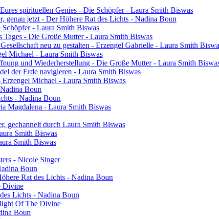
res spirituellen Genies - Die Schöpfer - Laura Smith Biswas
ier, genau jetzt - Der Höhere Rat des Lichts - Nadina Boun
ie Schöpfer - Laura Smith Biswas
s Tages - Die Große Mutter - Laura Smith Biswas
 Gesellschaft neu zu gestalten - Erzengel Gabrielle - Laura Smith Bisw
engel Michael - Laura Smith Biswas
ffnung und Wiederherstellung - Die Große Mutter - Laura Smith Biswa
el der Erde navigieren - Laura Smith Biswas
- Erzengel Michael - Laura Smith Biswas
 - Nadina Boun
ichts - Nadina Boun
ia Magdalena - Laura Smith Biswas
er, gechannelt durch Laura Smith Biswas
Laura Smith Biswas
Laura Smith Biswas
sters - Nicole Singer
 Nadina Boun
 Höhere Rat des Lichts - Nadina Boun
e Divine
 des Lichts - Nadina Boun
light Of The Divine
adina Boun