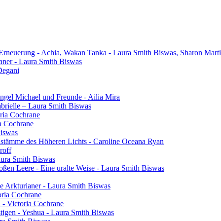
 Erneuerung - Achia, Wakan Tanka - Laura Smith Biswas, Sharon Mart
aner - Laura Smith Biswas
Degani
gel Michael und Freunde - Ailia Mira
brielle – Laura Smith Biswas
oria Cochrane
ia Cochrane
Biswas
henstämme des Höheren Lichts - Caroline Oceana Ryan
roff
aura Smith Biswas
oßen Leere - Eine uralte Weise - Laura Smith Biswas
e Arkturianer - Laura Smith Biswas
oria Cochrane
h - Victoria Cochrane
tigen - Yeshua - Laura Smith Biswas