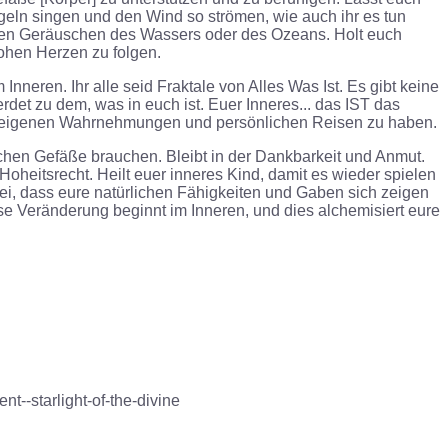
eln singen und den Wind so strömen, wie auch ihr es tun
 den Geräuschen des Wassers oder des Ozeans. Holt euch
Hohen Herzen zu folgen.
 Inneren. Ihr alle seid Fraktale von Alles Was Ist. Es gibt keine
det zu dem, was in euch ist. Euer Inneres... das
IST
das
 ihre eigenen Wahrnehmungen und persönlichen Reisen zu haben.
chen Gefäße brauchen. Bleibt in der Dankbarkeit und Anmut.
r Hoheitsrecht. Heilt euer inneres Kind, damit es wieder spielen
bei, dass eure natürlichen Fähigkeiten und Gaben sich zeigen
ese Veränderung beginnt im Inneren, und dies alchemisiert eure
t--starlight-of-the-divine