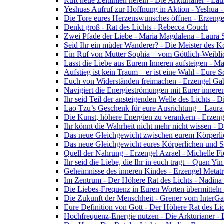
Ruft neue Zeitlinien herein - Die Arkturianer - La
Yeshuas Aufruf zur Hoffnung in Aktion - Yeshua 
Die Tore eures Herzenswunsches öffnen - Erzeng
Denkt groß - Rat des Lichts - Rebecca Couch
Zwei Pfade der Liebe - Maria Magdalena - Laura
Seid Ihr ein müder Wanderer? - Die Meister des K
Ein Ruf von Mutter Sophia – vom Göttlich-Weibli
Lasst die Liebe aus Eurem Inneren aufsteigen - M
Aufstieg ist kein Traum – er ist eine Wahl - Eure
Euch von Widerständen freimachen - Erzengel Gab
Navigiert die Energieströmungen mit Eurer inneren
Ihr seid Teil der ansteigenden Welle des Lichts - 
Lao Tzu’s Geschenk für eure Ausrichtung – Laur
Die Kunst, höhere Energien zu verankern - Erzen
Ihr könnt die Wahrheit nicht mehr nicht wissen - 
Das neue Gleichgewicht zwischen eurem Körperlich
Das neue Gleichgewicht eures Körperlichen und Spi
Quell der Nahrung - Erzengel Azrael - Michelle Fi
Ihr seid die Liebe, die Ihr in euch tragt – Quan Y
Geheimnisse des inneren Kindes - Erzengel Metat
Im Zentrum - Der Höhere Rat des Lichts - Nadin
Die Liebes-Frequenz in Euren Worten übermitteln 
Die Zukunft der Menschheit - Grener vom InterGa
Eure Definition von Gott - Der Höhere Rat des Li
Hochfrequenz-Energie nutzen - Die Arkturianer -