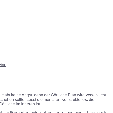
vine
Habt keine Angst, denn der Göttliche Plan wird verwirklicht.
chehen sollte. Lasst die mentalen Konstrukte los, die
ttliche im Inneren ist.
fäße [Körper] zu unterstützen und zu beruhigen. Lasst euch