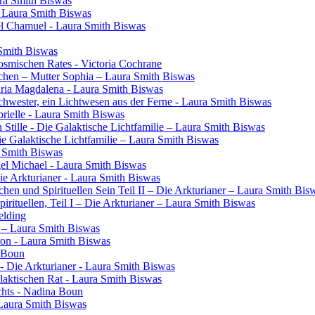
ura Smith Biswas
- Laura Smith Biswas
el Chamuel - Laura Smith Biswas
 Smith Biswas
osmischen Rates - Victoria Cochrane
chen – Mutter Sophia – Laura Smith Biswas
aria Magdalena - Laura Smith Biswas
 Schwester, ein Lichtwesen aus der Ferne - Laura Smith Biswas
rielle - Laura Smith Biswas
 Stille - Die Galaktische Lichtfamilie – Laura Smith Biswas
Die Galaktische Lichtfamilie – Laura Smith Biswas
a Smith Biswas
gel Michael - Laura Smith Biswas
Die Arkturianer - Laura Smith Biswas
en und Spirituellen Sein Teil II – Die Arkturianer – Laura Smith Bis
rituellen, Teil I – Die Arkturianer – Laura Smith Biswas
elding
in – Laura Smith Biswas
ron - Laura Smith Biswas
a Boun
- Die Arkturianer - Laura Smith Biswas
laktischen Rat - Laura Smith Biswas
chts - Nadina Boun
 Laura Smith Biswas