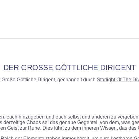
DER GROSSE GÖTTLICHE DIRIGENT
 Große Göttliche Dirigent, gechannelt durch
Starlight Of The Di
ssen, euch hinzugeben und euch selbst und anderen zu vergeben. 
das derzeitige Chaos sei das genaue Gegenteil von dem, was ges
den Geist zur Ruhe. Dies führt zu dem inneren Wissen, das das Gö
r Reich der Elemente stehen immer bereit, um eure kostbaren Ge