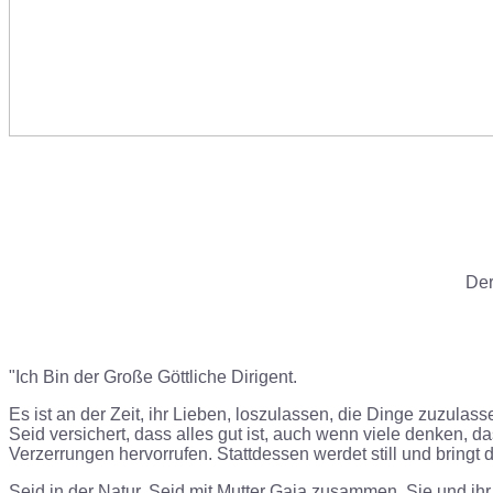
Der
"Ich Bin der Große Göttliche Dirigent.
Es ist an der Zeit, ihr Lieben, loszulassen, die Dinge zuzula
Seid versichert, dass alles gut ist, auch wenn viele denken, 
Verzerrungen hervorrufen. Stattdessen werdet still und bringt 
Seid in der Natur. Seid mit Mutter Gaia zusammen. Sie und ih