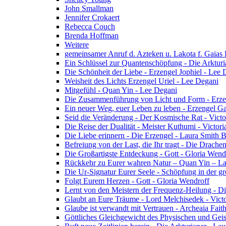
John Smallman
Jennifer Crokaert
Rebecca Couch
Brenda Hoffman
Weitere
gemeinsamer Anruf d. Azteken u. Lakota f. Gaias
Ein Schlüssel zur Quantenschöpfung - Die Arkturi
Die Schönheit der Liebe - Erzengel Jophiel - Lee 
Weisheit des Lichts Erzengel Uriel - Lee Degani
Mitgefühl - Quan Yin - Lee Degani
Die Zusammenführung von Licht und Form - Erzen
Ein neuer Weg, euer Leben zu leben - Erzengel Ga
Seid die Veränderung - Der Kosmische Rat - Vict
Die Reise der Dualität - Meister Kuthumi - Victor
Die Liebe erinnern - Die Erzengel - Laura Smith 
Befreiung von der Last, die Ihr tragt - Die Drac
Die Großartigste Entdeckung - Gott - Gloria Wend
Rückkehr zu Eurer wahren Natur – Quan Yin – L
Die Ur-Signatur Eurer Seele - Schöpfung in der gr
Folgt Eurem Herzen - Gott - Gloria Wendroff
Lernt von den Meistern der Frequenz-Heilung - Di
Glaubt an Eure Träume - Lord Melchisedek - Vict
Glaube ist verwandt mit Vertrauen - Archeaia Fait
Göttliches Gleichgewicht des Physischen und Geis