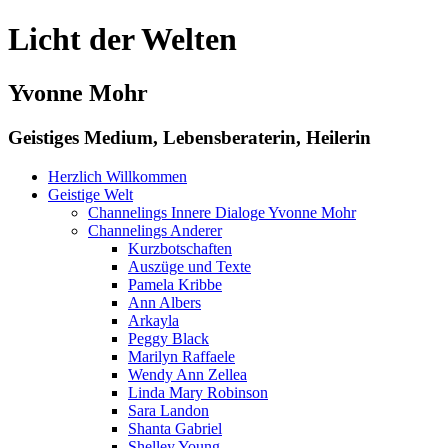
Licht der Welten
Yvonne Mohr
Geistiges Medium, Lebensberaterin, Heilerin
Herzlich Willkommen
Geistige Welt
Channelings Innere Dialoge Yvonne Mohr
Channelings Anderer
Kurzbotschaften
Auszüge und Texte
Pamela Kribbe
Ann Albers
Arkayla
Peggy Black
Marilyn Raffaele
Wendy Ann Zellea
Linda Mary Robinson
Sara Landon
Shanta Gabriel
Shelley Young