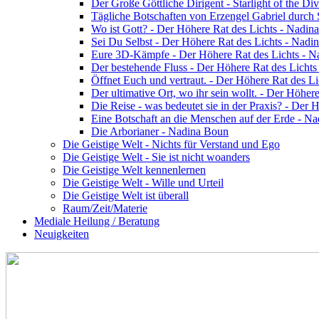
Der Große Göttliche Dirigent - Starlight of the Di
Tägliche Botschaften von Erzengel Gabriel durch
Wo ist Gott? - Der Höhere Rat des Lichts - Nadin
Sei Du Selbst - Der Höhere Rat des Lichts - Nadi
Eure 3D-Kämpfe - Der Höhere Rat des Lichts - 
Der bestehende Fluss - Der Höhere Rat des Licht
Öffnet Euch und vertraut. - Der Höhere Rat des L
Der ultimative Ort, wo ihr sein wollt. - Der Höhe
Die Reise - was bedeutet sie in der Praxis? - Der
Eine Botschaft an die Menschen auf der Erde - N
Die Arborianer - Nadina Boun
Die Geistige Welt - Nichts für Verstand und Ego
Die Geistige Welt - Sie ist nicht woanders
Die Geistige Welt kennenlernen
Die Geistige Welt - Wille und Urteil
Die Geistige Welt ist überall
Raum/Zeit/Materie
Mediale Heilung / Beratung
Neuigkeiten