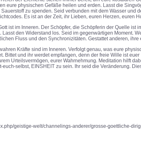
n eure physischen Gefäße heilen und erden. Lasst die Singvög
en Sauerstoff zu spenden. Seid verbunden mit dem Wasser und
ichtcodes. Es ist an der Zeit, ihr Lieben, euren Herzen, euren 
tt ist im Inneren. Der Schöpfer, die Schöpferin der Quelle ist im
n. Lasst den Widerstand los. Seid im gegenwärtigen Moment. Wer
 Göttlichen Fluss und den Synchronizitäten. Gestattet anderen,
wahren Kräfte sind im Inneren. Verfolgt genau, was eure physis
et. Bittet und ihr werdet empfangen, denn der freie Wille ist eue
n eurem Urteilsvermögen, eurer Wahrnehmung. Meditation hilft da
it-euch-selbst,
EINSHEIT
zu sein
. Ihr seid die Veränderung. Di
php/geistige-welt/channelings-anderer/grosse-goettliche-dirigen