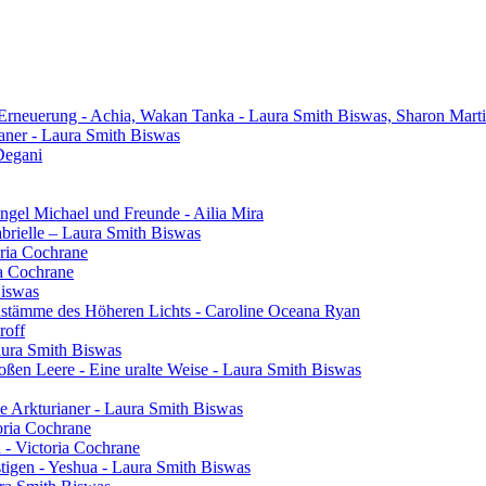
 Erneuerung - Achia, Wakan Tanka - Laura Smith Biswas, Sharon Mart
aner - Laura Smith Biswas
Degani
gel Michael und Freunde - Ailia Mira
brielle – Laura Smith Biswas
oria Cochrane
ia Cochrane
Biswas
henstämme des Höheren Lichts - Caroline Oceana Ryan
roff
aura Smith Biswas
oßen Leere - Eine uralte Weise - Laura Smith Biswas
e Arkturianer - Laura Smith Biswas
oria Cochrane
h - Victoria Cochrane
tigen - Yeshua - Laura Smith Biswas