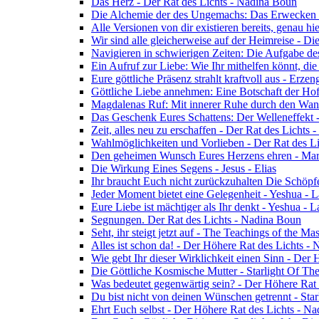
Das Herz - Der Rat des Lichts - Nadina Boun
Die Alchemie der des Ungemachs: Das Erwecken Eu
Alle Versionen von dir existieren bereits, genau h
Wir sind alle gleicherweise auf der Heimreise - D
Navigieren in schwierigen Zeiten: Die Aufgabe de
Ein Aufruf zur Liebe: Wie Ihr mithelfen könnt, die
Eure göttliche Präsenz strahlt kraftvoll aus - Erz
Göttliche Liebe annehmen: Eine Botschaft der Ho
Magdalenas Ruf: Mit innerer Ruhe durch den Wand
Das Geschenk Eures Schattens: Der Welleneffekt 
Zeit, alles neu zu erschaffen - Der Rat des Lichts
Wahlmöglichkeiten und Vorlieben - Der Rat des L
Den geheimen Wunsch Eures Herzens ehren - Mar
Die Wirkung Eines Segens - Jesus - Elias
Ihr braucht Euch nicht zurückzuhalten Die Schöpf
Jeder Moment bietet eine Gelegenheit - Yeshua - 
Eure Liebe ist mächtiger als Ihr denkt - Yeshua - 
Segnungen. Der Rat des Lichts - Nadina Boun
Seht, ihr steigt jetzt auf - The Teachings of the Ma
Alles ist schon da! - Der Höhere Rat des Lichts -
Wie gebt Ihr dieser Wirklichkeit einen Sinn - Der
Die Göttliche Kosmische Mutter - Starlight Of Th
Was bedeutet gegenwärtig sein? - Der Höhere Rat
Du bist nicht von deinen Wünschen getrennt - Star
Ehrt Euch selbst - Der Höhere Rat des Lichts - N