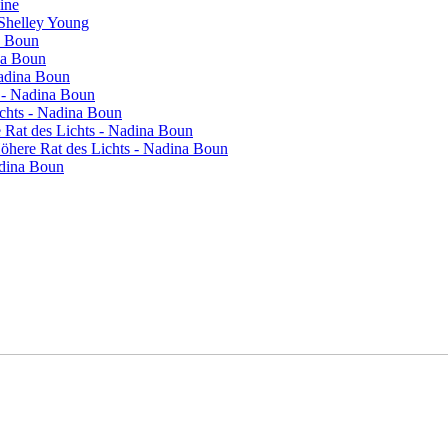
vine
 Shelley Young
a Boun
na Boun
Nadina Boun
s - Nadina Boun
ichts - Nadina Boun
re Rat des Lichts - Nadina Boun
 Höhere Rat des Lichts - Nadina Boun
adina Boun