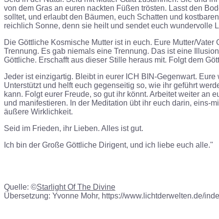
von dem Gras an euren nackten Füßen trösten. Lasst den Bode
solltet, und erlaubt den Bäumen, euch Schatten und kostbar
reichlich Sonne, denn sie heilt und sendet euch wundervolle L
Die Göttliche Kosmische Mutter ist in euch. Eure Mutter/Vater Go
Trennung. Es gab niemals eine Trennung. Das ist eine Illusio
Göttliche. Erschafft aus dieser Stille heraus mit. Folgt dem
Jeder ist einzigartig. Bleibt in eurer
ICH BIN
-Gegenwart. Eure 
Unterstützt und helft euch gegenseitig so, wie ihr geführt werd
kann. Folgt eurer Freude, so gut ihr könnt. Arbeitet weiter a
und manifestieren. In der Meditation übt ihr euch darin, eins-m
äußere Wirklichkeit.
Seid im Frieden, ihr Lieben. Alles ist gut.
Ich bin der Große Göttliche Dirigent, und ich liebe euch alle."
Quelle: ©
Starlight Of The Divine
Übersetzung: Yvonne Mohr, https://www.lichtderwelten.de/index.