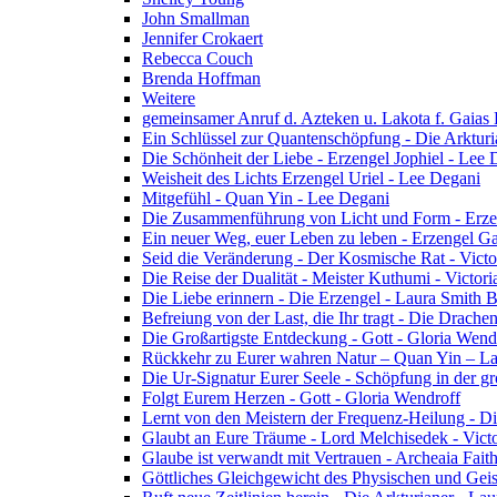
John Smallman
Jennifer Crokaert
Rebecca Couch
Brenda Hoffman
Weitere
gemeinsamer Anruf d. Azteken u. Lakota f. Gaias
Ein Schlüssel zur Quantenschöpfung - Die Arkturi
Die Schönheit der Liebe - Erzengel Jophiel - Lee 
Weisheit des Lichts Erzengel Uriel - Lee Degani
Mitgefühl - Quan Yin - Lee Degani
Die Zusammenführung von Licht und Form - Erzen
Ein neuer Weg, euer Leben zu leben - Erzengel Ga
Seid die Veränderung - Der Kosmische Rat - Vict
Die Reise der Dualität - Meister Kuthumi - Victor
Die Liebe erinnern - Die Erzengel - Laura Smith 
Befreiung von der Last, die Ihr tragt - Die Drac
Die Großartigste Entdeckung - Gott - Gloria Wend
Rückkehr zu Eurer wahren Natur – Quan Yin – L
Die Ur-Signatur Eurer Seele - Schöpfung in der gr
Folgt Eurem Herzen - Gott - Gloria Wendroff
Lernt von den Meistern der Frequenz-Heilung - Di
Glaubt an Eure Träume - Lord Melchisedek - Vict
Glaube ist verwandt mit Vertrauen - Archeaia Fait
Göttliches Gleichgewicht des Physischen und Geis