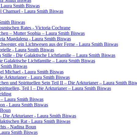
ura Smith Biswas
- Laura Smith Biswas
el Chamuel - Laura Smith Biswas
 Smith Biswas
osmischen Rates - Victoria Cochrane
chen – Mutter Sophia – Laura Smith Biswas
aria Magdalena - Laura Smith Biswas
 Schwester, ein Lichtwesen aus der Ferne - Laura Smith Biswas
rielle - Laura Smith Biswas
 Stille - Die Galaktische Lichtfamilie – Laura Smith Biswas
Die Galaktische Lichtfamilie – Laura Smith Biswas
a Smith Biswas
gel Michael - Laura Smith Biswas
Die Arkturianer - Laura Smith Biswas
en und Spirituellen Sein Teil II – Die Arkturianer – Laura Smith Bis
rituellen, Teil I – Die Arkturianer – Laura Smith Biswas
elding
in – Laura Smith Biswas
ron - Laura Smith Biswas
a Boun
- Die Arkturianer - Laura Smith Biswas
laktischen Rat - Laura Smith Biswas
chts - Nadina Boun
 Laura Smith Biswas