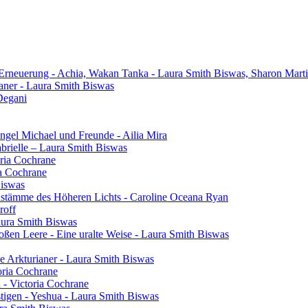
 Erneuerung - Achia, Wakan Tanka - Laura Smith Biswas, Sharon Mart
aner - Laura Smith Biswas
Degani
gel Michael und Freunde - Ailia Mira
brielle – Laura Smith Biswas
oria Cochrane
ia Cochrane
Biswas
henstämme des Höheren Lichts - Caroline Oceana Ryan
roff
aura Smith Biswas
oßen Leere - Eine uralte Weise - Laura Smith Biswas
e Arkturianer - Laura Smith Biswas
oria Cochrane
h - Victoria Cochrane
tigen - Yeshua - Laura Smith Biswas