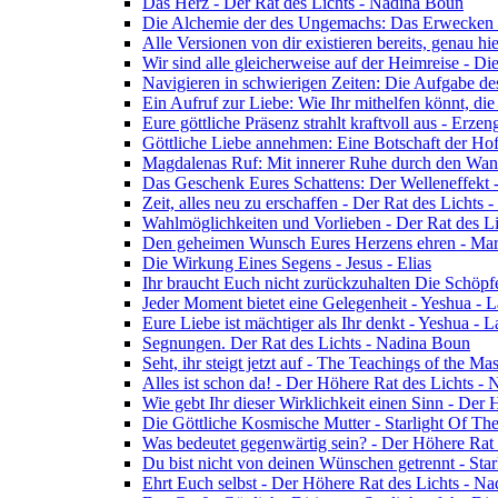
Das Herz - Der Rat des Lichts - Nadina Boun
Die Alchemie der des Ungemachs: Das Erwecken Eu
Alle Versionen von dir existieren bereits, genau h
Wir sind alle gleicherweise auf der Heimreise - D
Navigieren in schwierigen Zeiten: Die Aufgabe de
Ein Aufruf zur Liebe: Wie Ihr mithelfen könnt, die
Eure göttliche Präsenz strahlt kraftvoll aus - Erz
Göttliche Liebe annehmen: Eine Botschaft der Ho
Magdalenas Ruf: Mit innerer Ruhe durch den Wand
Das Geschenk Eures Schattens: Der Welleneffekt 
Zeit, alles neu zu erschaffen - Der Rat des Lichts
Wahlmöglichkeiten und Vorlieben - Der Rat des L
Den geheimen Wunsch Eures Herzens ehren - Mar
Die Wirkung Eines Segens - Jesus - Elias
Ihr braucht Euch nicht zurückzuhalten Die Schöpf
Jeder Moment bietet eine Gelegenheit - Yeshua - 
Eure Liebe ist mächtiger als Ihr denkt - Yeshua - 
Segnungen. Der Rat des Lichts - Nadina Boun
Seht, ihr steigt jetzt auf - The Teachings of the Ma
Alles ist schon da! - Der Höhere Rat des Lichts -
Wie gebt Ihr dieser Wirklichkeit einen Sinn - Der
Die Göttliche Kosmische Mutter - Starlight Of Th
Was bedeutet gegenwärtig sein? - Der Höhere Rat
Du bist nicht von deinen Wünschen getrennt - Star
Ehrt Euch selbst - Der Höhere Rat des Lichts - N