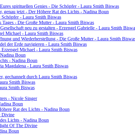
res spirituellen Genies - Die Schöpfer - Laura Smith Biswas
ier, genau jetzt - Der Höhere Rat des Lichts - Nadina Boun
ie Schöpfer - Laura Smith Biswas
s Tages - Die Große Mutter - Laura Smith Biswas
 Gesellschaft neu zu gestalten - Erzengel Gabrielle - Laura Smith Bisw
engel Michael - Laura Smith Biswas
ffnung und Wiederherstellung - Die Große Mutter - Laura Smith Biswa
el der Erde navigieren - Laura Smith Biswas
- Erzengel Michael - Laura Smith Biswas
 - Nadina Boun
ichts - Nadina Boun
ia Magdalena - Laura Smith Biswas
er, gechannelt durch Laura Smith Biswas
Laura Smith Biswas
Laura Smith Biswas
sters - Nicole Singer
 Nadina Boun
 Höhere Rat des Lichts - Nadina Boun
e Divine
 des Lichts - Nadina Boun
light Of The Divine
adina Boun