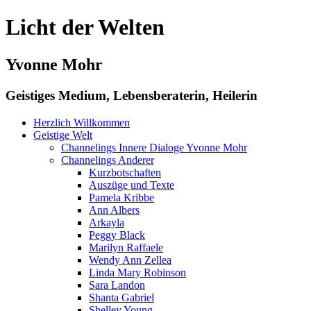
Licht der Welten
Yvonne Mohr
Geistiges Medium, Lebensberaterin, Heilerin
Herzlich Willkommen
Geistige Welt
Channelings Innere Dialoge Yvonne Mohr
Channelings Anderer
Kurzbotschaften
Auszüge und Texte
Pamela Kribbe
Ann Albers
Arkayla
Peggy Black
Marilyn Raffaele
Wendy Ann Zellea
Linda Mary Robinson
Sara Landon
Shanta Gabriel
Shelley Young