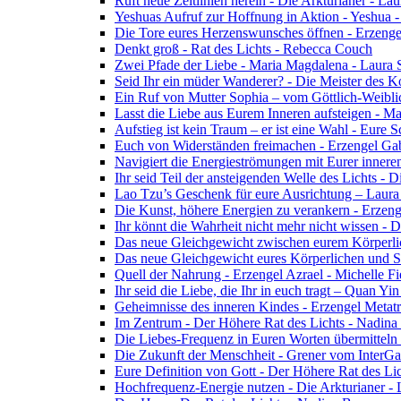
Ruft neue Zeitlinien herein - Die Arkturianer - La
Yeshuas Aufruf zur Hoffnung in Aktion - Yeshua 
Die Tore eures Herzenswunsches öffnen - Erzeng
Denkt groß - Rat des Lichts - Rebecca Couch
Zwei Pfade der Liebe - Maria Magdalena - Laura
Seid Ihr ein müder Wanderer? - Die Meister des K
Ein Ruf von Mutter Sophia – vom Göttlich-Weibli
Lasst die Liebe aus Eurem Inneren aufsteigen - M
Aufstieg ist kein Traum – er ist eine Wahl - Eure
Euch von Widerständen freimachen - Erzengel Gab
Navigiert die Energieströmungen mit Eurer inneren
Ihr seid Teil der ansteigenden Welle des Lichts - 
Lao Tzu’s Geschenk für eure Ausrichtung – Laur
Die Kunst, höhere Energien zu verankern - Erzen
Ihr könnt die Wahrheit nicht mehr nicht wissen - 
Das neue Gleichgewicht zwischen eurem Körperlich
Das neue Gleichgewicht eures Körperlichen und Spi
Quell der Nahrung - Erzengel Azrael - Michelle Fi
Ihr seid die Liebe, die Ihr in euch tragt – Quan Y
Geheimnisse des inneren Kindes - Erzengel Metat
Im Zentrum - Der Höhere Rat des Lichts - Nadin
Die Liebes-Frequenz in Euren Worten übermitteln 
Die Zukunft der Menschheit - Grener vom InterGa
Eure Definition von Gott - Der Höhere Rat des Li
Hochfrequenz-Energie nutzen - Die Arkturianer -