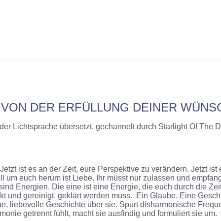
T VON DER ERFÜLLUNG DEINER WÜN
der Lichtsprache übersetzt, gechannelt durch
Starlight Of The D
 Jetzt ist es an der Zeit, eure Perspektive zu verändern. Jetzt 
all um euch herum ist Liebe. Ihr müsst nur zulassen und empfan
nd Energien. Die eine ist eine Energie, die euch durch die Zeit
teckt und gereinigt, geklärt werden muss. Ein Glaube. Eine Gesc
ue, liebevolle Geschichte über sie. Spürt disharmonische Freq
onie getrennt fühlt, macht sie ausfindig und formuliert sie um.