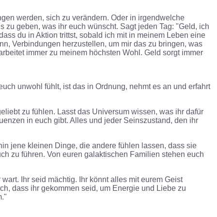
ngen werden, sich zu verändern. Oder in irgendwelche
s zu geben, was ihr euch wünscht. Sagt jeden Tag: "Geld, ich
dass du in Aktion trittst, sobald ich mit in meinem Leben eine
ann, Verbindungen herzustellen, um mir das zu bringen, was
d arbeitet immer zu meinem höchsten Wohl. Geld sorgt immer
uch unwohl fühlt, ist das in Ordnung, nehmt es an und erfahrt
eliebt zu fühlen. Lasst das Universum wissen, was ihr dafür
uenzen in euch gibt. Alles und jeder Seinszustand, den ihr
hin jene kleinen Dinge, die andere fühlen lassen, dass sie
 euch zu führen. Von euren galaktischen Familien stehen euch
wart. Ihr seid mächtig. Ihr könnt alles mit eurem Geist
t euch, dass ihr gekommen seid, um Energie und Liebe zu
m.
"