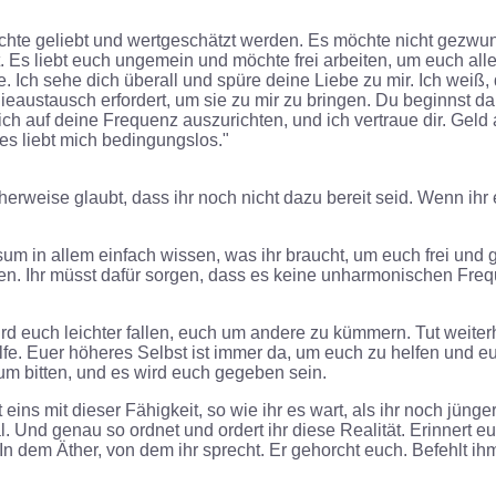
öchte geliebt und wertgeschätzt werden. Es möchte nicht gezwu
 Es liebt euch ungemein und möchte frei arbeiten, um euch alle
. Ich sehe dich überall und spüre deine Liebe zu mir. Ich weiß, 
eaustausch erfordert, um sie zu mir zu bringen. Du beginnst d
ich auf deine Frequenz auszurichten, und ich vertraue dir. Gel
 es liebt mich bedingungslos."
rweise glaubt, dass ihr noch nicht dazu bereit seid. Wenn ihr e
m in allem einfach wissen, was ihr braucht, um euch frei und g
rgen. Ihr müsst dafür sorgen, dass es keine unharmonischen Freq
ird euch leichter fallen, euch um andere zu kümmern. Tut weiter
 Hilfe. Euer höheres Selbst ist immer da, um euch zu helfen und
um bitten, und es wird euch gegeben sein.
s mit dieser Fähigkeit, so wie ihr es wart, als ihr noch jünger 
real. Und genau so ordnet und ordert ihr diese Realität. Erinner
n dem Äther, von dem ihr sprecht. Er gehorcht euch. Befehlt ih