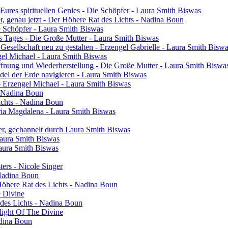
res spirituellen Genies - Die Schöpfer - Laura Smith Biswas
ier, genau jetzt - Der Höhere Rat des Lichts - Nadina Boun
ie Schöpfer - Laura Smith Biswas
s Tages - Die Große Mutter - Laura Smith Biswas
 Gesellschaft neu zu gestalten - Erzengel Gabrielle - Laura Smith Bisw
engel Michael - Laura Smith Biswas
ffnung und Wiederherstellung - Die Große Mutter - Laura Smith Biswa
el der Erde navigieren - Laura Smith Biswas
- Erzengel Michael - Laura Smith Biswas
 - Nadina Boun
ichts - Nadina Boun
ia Magdalena - Laura Smith Biswas
er, gechannelt durch Laura Smith Biswas
Laura Smith Biswas
Laura Smith Biswas
sters - Nicole Singer
 Nadina Boun
 Höhere Rat des Lichts - Nadina Boun
e Divine
 des Lichts - Nadina Boun
light Of The Divine
adina Boun