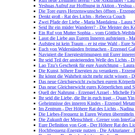
Ruft neue Zeitlinien herein - Die Arkturianer - La
Yeshuas Aufruf zur Hoffnung in Aktion - Yeshua 
Die Tore eures Herzenswunsches öffnen - Erzeng
Denkt groß - Rat des Lichts - Rebecca Couch
Zwei Pfade der Liebe - Maria Magdalena - Laura
Seid Ihr ein müder Wanderer? - Die Meister des K
Ein Ruf von Mutter Sophia – vom Göttlich-Weibli
Lasst die Liebe aus Eurem Inneren aufsteigen - M
Aufstieg ist kein Traum – er ist eine Wahl - Eure
Euch von Widerständen freimachen - Erzengel Gab
Navigiert die Energieströmungen mit Eurer inneren
Ihr seid Teil der ansteigenden Welle des Lichts - 
Lao Tzu’s Geschenk für eure Ausrichtung – Laur
Die Kunst, höhere Energien zu verankern - Erzen
Ihr könnt die Wahrheit nicht mehr nicht wissen - 
Das neue Gleichgewicht zwischen eurem Körperlich
Das neue Gleichgewicht eures Körperlichen und Spi
Quell der Nahrung - Erzengel Azrael - Michelle Fi
Ihr seid die Liebe, die Ihr in euch tragt – Quan Y
Geheimnisse des inneren Kindes - Erzengel Metat
Im Zentrum - Der Höhere Rat des Lichts - Nadin
Die Liebes-Frequenz in Euren Worten übermitteln 
Die Zukunft der Menschheit - Grener vom InterGa
Eure Definition von Gott - Der Höhere Rat des Li
Hochfrequenz-Energie nutzen - Die Arkturianer -