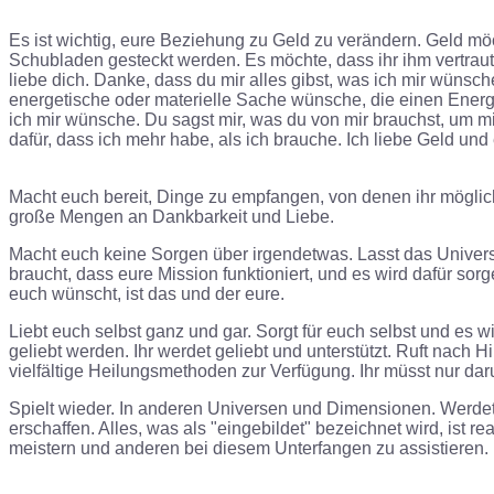
Es ist wichtig, eure Beziehung zu Geld zu verändern. Geld m
Schubladen gesteckt werden. Es möchte, dass ihr ihm vertraut.
liebe dich. Danke, dass du mir alles gibst, was ich mir wünsche
energetische oder materielle Sache wünsche, die einen Energi
ich mir wünsche. Du sagst mir, was du von mir brauchst, um m
dafür, dass ich mehr habe, als ich brauche. Ich liebe Geld und
Macht euch bereit, Dinge zu empfangen, von denen ihr mögliche
große Mengen an Dankbarkeit und Liebe.
Macht euch keine Sorgen über irgendetwas. Lasst das Universu
braucht, dass eure Mission funktioniert, und es wird dafür so
euch wünscht, ist das und der eure.
Liebt euch selbst ganz und gar. Sorgt für euch selbst und es w
geliebt werden. Ihr werdet geliebt und unterstützt. Ruft nach
vielfältige Heilungsmethoden zur Verfügung. Ihr müsst nur dar
Spielt wieder. In anderen Universen und Dimensionen. Werdet ein
erschaffen. Alles, was als "eingebildet" bezeichnet wird, ist 
meistern und anderen bei diesem Unterfangen zu assistieren. I