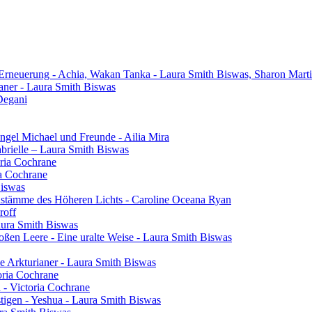
 Erneuerung - Achia, Wakan Tanka - Laura Smith Biswas, Sharon Mart
aner - Laura Smith Biswas
Degani
gel Michael und Freunde - Ailia Mira
brielle – Laura Smith Biswas
oria Cochrane
ia Cochrane
Biswas
henstämme des Höheren Lichts - Caroline Oceana Ryan
roff
aura Smith Biswas
oßen Leere - Eine uralte Weise - Laura Smith Biswas
e Arkturianer - Laura Smith Biswas
oria Cochrane
h - Victoria Cochrane
tigen - Yeshua - Laura Smith Biswas