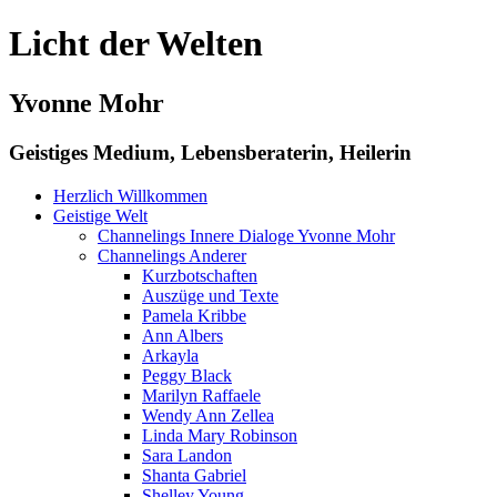
Licht der Welten
Yvonne Mohr
Geistiges Medium, Lebensberaterin, Heilerin
Herzlich Willkommen
Geistige Welt
Channelings Innere Dialoge Yvonne Mohr
Channelings Anderer
Kurzbotschaften
Auszüge und Texte
Pamela Kribbe
Ann Albers
Arkayla
Peggy Black
Marilyn Raffaele
Wendy Ann Zellea
Linda Mary Robinson
Sara Landon
Shanta Gabriel
Shelley Young