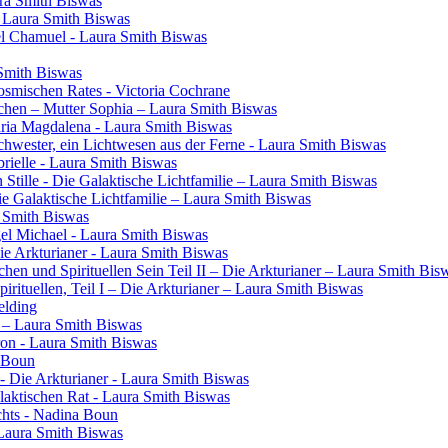
ura Smith Biswas
- Laura Smith Biswas
el Chamuel - Laura Smith Biswas
 Smith Biswas
osmischen Rates - Victoria Cochrane
chen – Mutter Sophia – Laura Smith Biswas
aria Magdalena - Laura Smith Biswas
 Schwester, ein Lichtwesen aus der Ferne - Laura Smith Biswas
rielle - Laura Smith Biswas
 Stille - Die Galaktische Lichtfamilie – Laura Smith Biswas
Die Galaktische Lichtfamilie – Laura Smith Biswas
a Smith Biswas
gel Michael - Laura Smith Biswas
Die Arkturianer - Laura Smith Biswas
en und Spirituellen Sein Teil II – Die Arkturianer – Laura Smith Bis
rituellen, Teil I – Die Arkturianer – Laura Smith Biswas
elding
in – Laura Smith Biswas
ron - Laura Smith Biswas
a Boun
- Die Arkturianer - Laura Smith Biswas
laktischen Rat - Laura Smith Biswas
chts - Nadina Boun
 Laura Smith Biswas