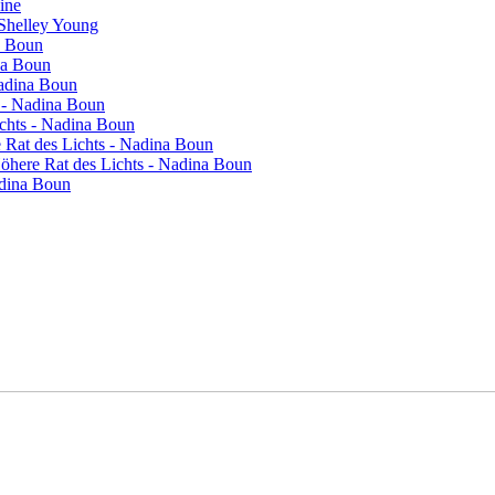
vine
 Shelley Young
a Boun
na Boun
Nadina Boun
s - Nadina Boun
ichts - Nadina Boun
re Rat des Lichts - Nadina Boun
 Höhere Rat des Lichts - Nadina Boun
adina Boun