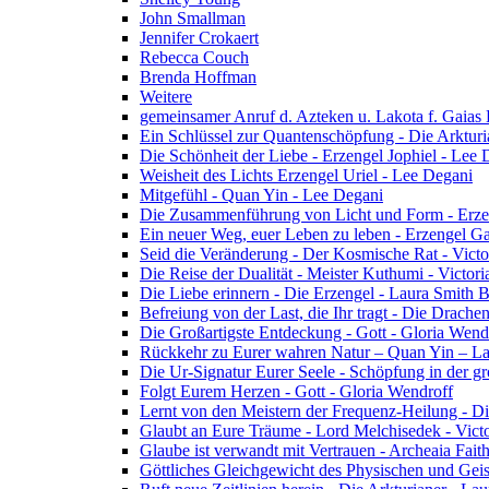
John Smallman
Jennifer Crokaert
Rebecca Couch
Brenda Hoffman
Weitere
gemeinsamer Anruf d. Azteken u. Lakota f. Gaias
Ein Schlüssel zur Quantenschöpfung - Die Arkturi
Die Schönheit der Liebe - Erzengel Jophiel - Lee 
Weisheit des Lichts Erzengel Uriel - Lee Degani
Mitgefühl - Quan Yin - Lee Degani
Die Zusammenführung von Licht und Form - Erzen
Ein neuer Weg, euer Leben zu leben - Erzengel Ga
Seid die Veränderung - Der Kosmische Rat - Vict
Die Reise der Dualität - Meister Kuthumi - Victor
Die Liebe erinnern - Die Erzengel - Laura Smith 
Befreiung von der Last, die Ihr tragt - Die Drac
Die Großartigste Entdeckung - Gott - Gloria Wend
Rückkehr zu Eurer wahren Natur – Quan Yin – L
Die Ur-Signatur Eurer Seele - Schöpfung in der gr
Folgt Eurem Herzen - Gott - Gloria Wendroff
Lernt von den Meistern der Frequenz-Heilung - Di
Glaubt an Eure Träume - Lord Melchisedek - Vict
Glaube ist verwandt mit Vertrauen - Archeaia Fait
Göttliches Gleichgewicht des Physischen und Geis