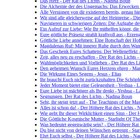
Das Herz - Der Rat des Lichts - Nadina Boun
Die Alchemie der des Ungemachs: Das Erwecken Eu
Alle Versionen von dir existieren bereits, genau h
Wir sind alle gleicherweise auf der Heimreise - D
Navigieren in schwierigen Zeiten: Die Aufgabe de
Ein Aufruf zur Liebe: Wie Ihr mithelfen könnt, die
Eure göttliche Präsenz strahlt kraftvoll aus - Erz
Göttliche Liebe annehmen: Eine Botschaft der Ho
Magdalenas Ruf: Mit innerer Ruhe durch den Wand
Das Geschenk Eures Schattens: Der Welleneffekt 
Zeit, alles neu zu erschaffen - Der Rat des Lichts
Wahlmöglichkeiten und Vorlieben - Der Rat des L
Den geheimen Wunsch Eures Herzens ehren - Mar
Die Wirkung Eines Segens - Jesus - Elias
Ihr braucht Euch nicht zurückzuhalten Die Schöpf
Jeder Moment bietet eine Gelegenheit - Yeshua - 
Eure Liebe ist mächtiger als Ihr denkt - Yeshua - 
Segnungen. Der Rat des Lichts - Nadina Boun
Seht, ihr steigt jetzt auf - The Teachings of the Ma
Alles ist schon da! - Der Höhere Rat des Lichts -
Wie gebt Ihr dieser Wirklichkeit einen Sinn - Der
Die Göttliche Kosmische Mutter - Starlight Of Th
Was bedeutet gegenwärtig sein? - Der Höhere Rat
Du bist nicht von deinen Wünschen getrennt - Star
Ehrt Euch selbst - Der Höhere Rat des Lichts - N