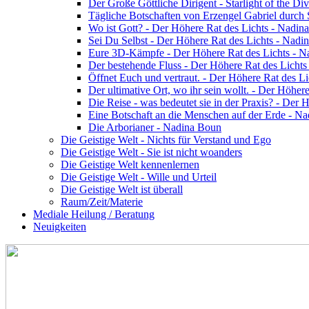
Der Große Göttliche Dirigent - Starlight of the Di
Tägliche Botschaften von Erzengel Gabriel durch
Wo ist Gott? - Der Höhere Rat des Lichts - Nadin
Sei Du Selbst - Der Höhere Rat des Lichts - Nadi
Eure 3D-Kämpfe - Der Höhere Rat des Lichts - 
Der bestehende Fluss - Der Höhere Rat des Licht
Öffnet Euch und vertraut. - Der Höhere Rat des L
Der ultimative Ort, wo ihr sein wollt. - Der Höhe
Die Reise - was bedeutet sie in der Praxis? - Der
Eine Botschaft an die Menschen auf der Erde - N
Die Arborianer - Nadina Boun
Die Geistige Welt - Nichts für Verstand und Ego
Die Geistige Welt - Sie ist nicht woanders
Die Geistige Welt kennenlernen
Die Geistige Welt - Wille und Urteil
Die Geistige Welt ist überall
Raum/Zeit/Materie
Mediale Heilung / Beratung
Neuigkeiten