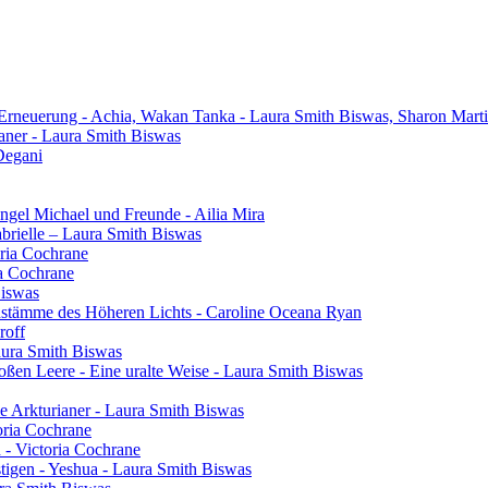
 Erneuerung - Achia, Wakan Tanka - Laura Smith Biswas, Sharon Mart
aner - Laura Smith Biswas
Degani
gel Michael und Freunde - Ailia Mira
brielle – Laura Smith Biswas
oria Cochrane
ia Cochrane
Biswas
henstämme des Höheren Lichts - Caroline Oceana Ryan
roff
aura Smith Biswas
oßen Leere - Eine uralte Weise - Laura Smith Biswas
e Arkturianer - Laura Smith Biswas
oria Cochrane
h - Victoria Cochrane
tigen - Yeshua - Laura Smith Biswas