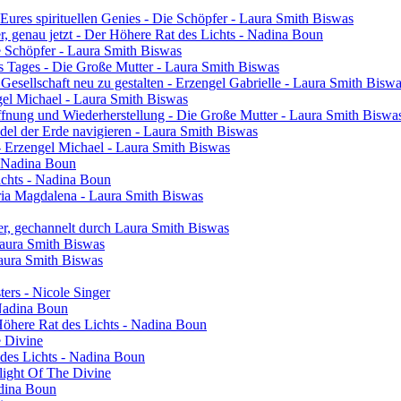
res spirituellen Genies - Die Schöpfer - Laura Smith Biswas
ier, genau jetzt - Der Höhere Rat des Lichts - Nadina Boun
ie Schöpfer - Laura Smith Biswas
s Tages - Die Große Mutter - Laura Smith Biswas
 Gesellschaft neu zu gestalten - Erzengel Gabrielle - Laura Smith Bisw
engel Michael - Laura Smith Biswas
ffnung und Wiederherstellung - Die Große Mutter - Laura Smith Biswa
el der Erde navigieren - Laura Smith Biswas
- Erzengel Michael - Laura Smith Biswas
 - Nadina Boun
ichts - Nadina Boun
ia Magdalena - Laura Smith Biswas
er, gechannelt durch Laura Smith Biswas
Laura Smith Biswas
Laura Smith Biswas
sters - Nicole Singer
 Nadina Boun
 Höhere Rat des Lichts - Nadina Boun
e Divine
 des Lichts - Nadina Boun
light Of The Divine
adina Boun