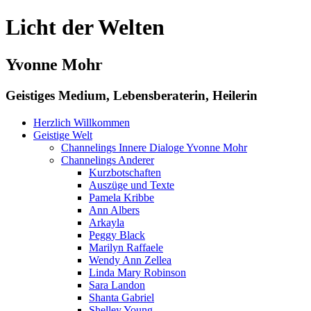
Licht der Welten
Yvonne Mohr
Geistiges Medium, Lebensberaterin, Heilerin
Herzlich Willkommen
Geistige Welt
Channelings Innere Dialoge Yvonne Mohr
Channelings Anderer
Kurzbotschaften
Auszüge und Texte
Pamela Kribbe
Ann Albers
Arkayla
Peggy Black
Marilyn Raffaele
Wendy Ann Zellea
Linda Mary Robinson
Sara Landon
Shanta Gabriel
Shelley Young