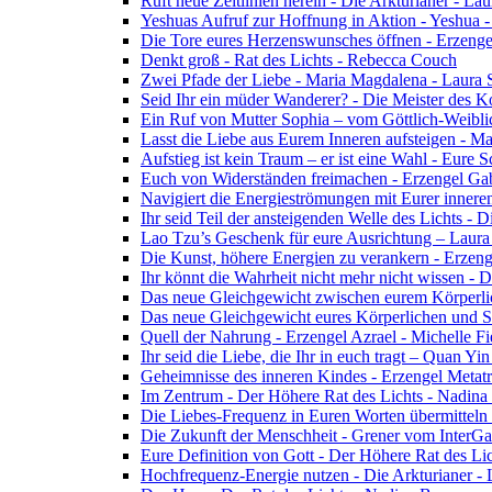
Ruft neue Zeitlinien herein - Die Arkturianer - La
Yeshuas Aufruf zur Hoffnung in Aktion - Yeshua 
Die Tore eures Herzenswunsches öffnen - Erzeng
Denkt groß - Rat des Lichts - Rebecca Couch
Zwei Pfade der Liebe - Maria Magdalena - Laura
Seid Ihr ein müder Wanderer? - Die Meister des K
Ein Ruf von Mutter Sophia – vom Göttlich-Weibli
Lasst die Liebe aus Eurem Inneren aufsteigen - M
Aufstieg ist kein Traum – er ist eine Wahl - Eure
Euch von Widerständen freimachen - Erzengel Gab
Navigiert die Energieströmungen mit Eurer inneren
Ihr seid Teil der ansteigenden Welle des Lichts - 
Lao Tzu’s Geschenk für eure Ausrichtung – Laur
Die Kunst, höhere Energien zu verankern - Erzen
Ihr könnt die Wahrheit nicht mehr nicht wissen - 
Das neue Gleichgewicht zwischen eurem Körperlich
Das neue Gleichgewicht eures Körperlichen und Spi
Quell der Nahrung - Erzengel Azrael - Michelle Fi
Ihr seid die Liebe, die Ihr in euch tragt – Quan Y
Geheimnisse des inneren Kindes - Erzengel Metat
Im Zentrum - Der Höhere Rat des Lichts - Nadin
Die Liebes-Frequenz in Euren Worten übermitteln 
Die Zukunft der Menschheit - Grener vom InterGa
Eure Definition von Gott - Der Höhere Rat des Li
Hochfrequenz-Energie nutzen - Die Arkturianer -