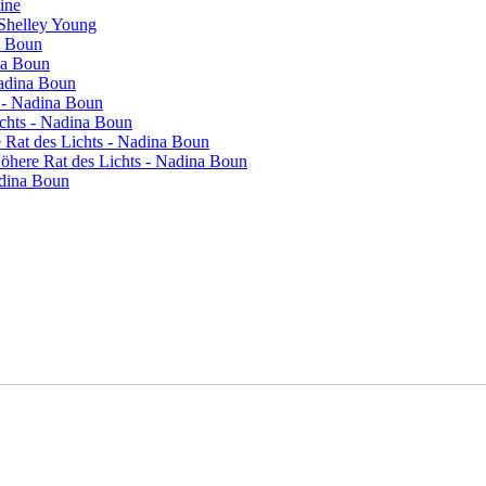
vine
 Shelley Young
a Boun
na Boun
Nadina Boun
s - Nadina Boun
ichts - Nadina Boun
re Rat des Lichts - Nadina Boun
 Höhere Rat des Lichts - Nadina Boun
adina Boun