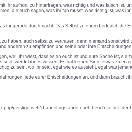
amit ihr aufhört, zu hinterfragen, was richtig und was falsch ist, u
n, die euch sagen, was ihr tun müsst, was richtig ist, was ihr t
 was ihr gerade durchmacht. Das Selbst zu ehren bedeutet, die 
bst zu haben, euch selbst zu vertrauen, denn niemand sonst wird 
mand anderen zu empfinden und seine oder ihre Entscheidungen 
n, weil ihr wisst, dass es an euch ist und eure Sache ist, sie zu
seid, werdet ihr es wissen. Es hat keinen Sinn, etwas zu erzwi
htig zu sein, wo ihr seid, egal wie es aussieht, egal was jeman
 Erfahrungen, jede eurer Entscheidungen an, und dann braucht 
x.php/geistige-welt/channelings-anderer/ehrt-euch-selbst--der-