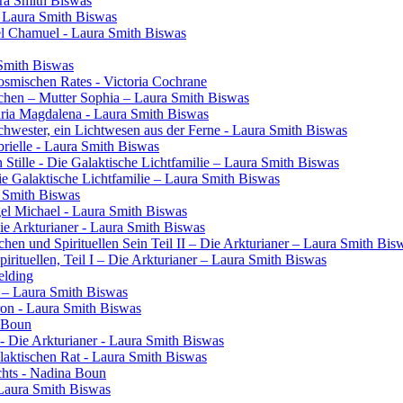
ura Smith Biswas
- Laura Smith Biswas
el Chamuel - Laura Smith Biswas
 Smith Biswas
osmischen Rates - Victoria Cochrane
chen – Mutter Sophia – Laura Smith Biswas
aria Magdalena - Laura Smith Biswas
 Schwester, ein Lichtwesen aus der Ferne - Laura Smith Biswas
rielle - Laura Smith Biswas
 Stille - Die Galaktische Lichtfamilie – Laura Smith Biswas
Die Galaktische Lichtfamilie – Laura Smith Biswas
a Smith Biswas
gel Michael - Laura Smith Biswas
Die Arkturianer - Laura Smith Biswas
en und Spirituellen Sein Teil II – Die Arkturianer – Laura Smith Bis
rituellen, Teil I – Die Arkturianer – Laura Smith Biswas
elding
in – Laura Smith Biswas
ron - Laura Smith Biswas
a Boun
- Die Arkturianer - Laura Smith Biswas
laktischen Rat - Laura Smith Biswas
chts - Nadina Boun
 Laura Smith Biswas