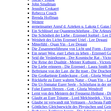
John Smallman
Jennifer Crokaert
Rebecca Couch
Brenda Hoffman
Weitere
gemeinsamer Anruf d. Azteken u. Lakota f. Gaias
Ein Schlüssel zur Quantenschöpfung - Die Arkturi
Die Schönheit der Liebe - Erzengel Jophiel - Lee 
Weisheit des Lichts Erzengel Uriel - Lee Degani
Mitgefühl - Quan Yin - Lee Degani
Die Zusammenführung von Licht und Form - Erzen
Ein neuer Weg, euer Leben zu leben - Erzengel Ga
Seid die Veränderung - Der Kosmische Rat - Vict
Die Reise der Dualität - Meister Kuthumi - Victor
Die Liebe erinnern - Die Erzengel - Laura Smith 
Befreiung von der Last, die Ihr tragt - Die Drac
Die Großartigste Entdeckung - Gott - Gloria Wend
Rückkehr zu Eurer wahren Natur – Quan Yin – L
Die Ur-Signatur Eurer Seele - Schöpfung in der gr
Folgt Eurem Herzen - Gott - Gloria Wendroff
Lernt von den Meistern der Frequenz-Heilung - Di
Glaubt an Eure Träume - Lord Melchisedek - Vict
Glaube ist verwandt mit Vertrauen - Archeaia Fait
Göttliches Gleichgewicht des Physischen und Geis