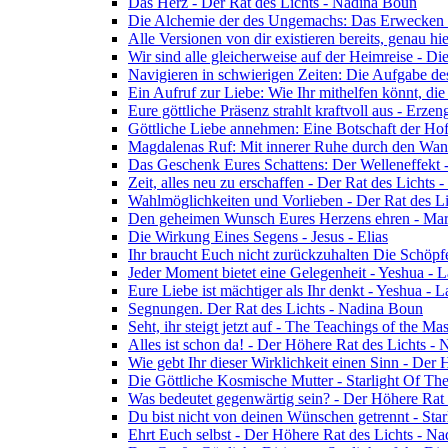
Das Herz - Der Rat des Lichts - Nadina Boun
Die Alchemie der des Ungemachs: Das Erwecken Eu
Alle Versionen von dir existieren bereits, genau h
Wir sind alle gleicherweise auf der Heimreise - D
Navigieren in schwierigen Zeiten: Die Aufgabe de
Ein Aufruf zur Liebe: Wie Ihr mithelfen könnt, die
Eure göttliche Präsenz strahlt kraftvoll aus - Erz
Göttliche Liebe annehmen: Eine Botschaft der Ho
Magdalenas Ruf: Mit innerer Ruhe durch den Wand
Das Geschenk Eures Schattens: Der Welleneffekt 
Zeit, alles neu zu erschaffen - Der Rat des Lichts
Wahlmöglichkeiten und Vorlieben - Der Rat des L
Den geheimen Wunsch Eures Herzens ehren - Mar
Die Wirkung Eines Segens - Jesus - Elias
Ihr braucht Euch nicht zurückzuhalten Die Schöpf
Jeder Moment bietet eine Gelegenheit - Yeshua - 
Eure Liebe ist mächtiger als Ihr denkt - Yeshua - 
Segnungen. Der Rat des Lichts - Nadina Boun
Seht, ihr steigt jetzt auf - The Teachings of the Ma
Alles ist schon da! - Der Höhere Rat des Lichts -
Wie gebt Ihr dieser Wirklichkeit einen Sinn - Der
Die Göttliche Kosmische Mutter - Starlight Of Th
Was bedeutet gegenwärtig sein? - Der Höhere Rat
Du bist nicht von deinen Wünschen getrennt - Star
Ehrt Euch selbst - Der Höhere Rat des Lichts - N