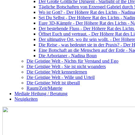
Der Große Göttliche Dirigent - Starlight of the Di
Tägliche Botschaften von Erzengel Gabriel durch
Wo ist Gott? - Der Höhere Rat des Lichts - Nadin
Sei Du Selbst - Der Höhere Rat des Lichts - Nadi
Eure 3D-Kämpfe - Der Höhere Rat des Lichts - 
Der bestehende Fluss - Der Höhere Rat des Licht
Öffnet Euch und vertraut. - Der Höhere Rat des L
Der ultimative Ort, wo ihr sein wollt. - Der Höhe
Die Reise - was bedeutet sie in der Praxis? - Der
Eine Botschaft an die Menschen auf der Erde - N
Die Arborianer - Nadina Boun
Die Geistige Welt - Nichts für Verstand und Ego
Die Geistige Welt - Sie ist nicht woanders
Die Geistige Welt kennenlernen
Die Geistige Welt - Wille und Urteil
Die Geistige Welt ist überall
Raum/Zeit/Materie
Mediale Heilung / Beratung
Neuigkeiten