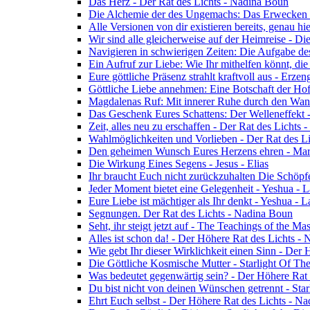
Das Herz - Der Rat des Lichts - Nadina Boun
Die Alchemie der des Ungemachs: Das Erwecken Eu
Alle Versionen von dir existieren bereits, genau h
Wir sind alle gleicherweise auf der Heimreise - D
Navigieren in schwierigen Zeiten: Die Aufgabe de
Ein Aufruf zur Liebe: Wie Ihr mithelfen könnt, die
Eure göttliche Präsenz strahlt kraftvoll aus - Erz
Göttliche Liebe annehmen: Eine Botschaft der Ho
Magdalenas Ruf: Mit innerer Ruhe durch den Wand
Das Geschenk Eures Schattens: Der Welleneffekt 
Zeit, alles neu zu erschaffen - Der Rat des Lichts
Wahlmöglichkeiten und Vorlieben - Der Rat des L
Den geheimen Wunsch Eures Herzens ehren - Mar
Die Wirkung Eines Segens - Jesus - Elias
Ihr braucht Euch nicht zurückzuhalten Die Schöpf
Jeder Moment bietet eine Gelegenheit - Yeshua - 
Eure Liebe ist mächtiger als Ihr denkt - Yeshua - 
Segnungen. Der Rat des Lichts - Nadina Boun
Seht, ihr steigt jetzt auf - The Teachings of the Ma
Alles ist schon da! - Der Höhere Rat des Lichts -
Wie gebt Ihr dieser Wirklichkeit einen Sinn - Der
Die Göttliche Kosmische Mutter - Starlight Of Th
Was bedeutet gegenwärtig sein? - Der Höhere Rat
Du bist nicht von deinen Wünschen getrennt - Star
Ehrt Euch selbst - Der Höhere Rat des Lichts - N