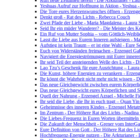
Ruft neue Zeitlinien herein - Die Arkturianer - La
Yeshuas Aufruf zur Hoffnung in Aktion - Yeshua 
Die Tore eures Herzenswunsches öffnen - Erzeng
Denkt groß - Rat des Lichts - Rebecca Couch
Zwei Pfade der Liebe - Maria Magdalena - Laura
Seid Ihr ein müder Wanderer? - Die Meister des K
Ein Ruf von Mutter Sophia – vom Göttlich-Weibli
Lasst die Liebe aus Eurem Inneren aufsteigen - M
Aufstieg ist kein Traum – er ist eine Wahl - Eure
Euch von Widerständen freimachen - Erzengel Gab
Navigiert die Energieströmungen mit Eurer inneren
Ihr seid Teil der ansteigenden Welle des Lichts - 
Lao Tzu’s Geschenk für eure Ausrichtung – Laur
Die Kunst, höhere Energien zu verankern - Erzen
Ihr könnt die Wahrheit nicht mehr nicht wissen - 
Das neue Gleichgewicht zwischen eurem Körperlich
Das neue Gleichgewicht eures Körperlichen und Spi
Quell der Nahrung - Erzengel Azrael - Michelle Fi
Ihr seid die Liebe, die Ihr in euch tragt – Quan Y
Geheimnisse des inneren Kindes - Erzengel Metat
Im Zentrum - Der Höhere Rat des Lichts - Nadin
Die Liebes-Frequenz in Euren Worten übermitteln 
Die Zukunft der Menschheit - Grener vom InterGa
Eure Definition von Gott - Der Höhere Rat des Li
Hochfrequenz-Energie nutzen - Die Arkturianer -