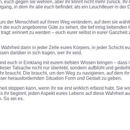
, euch gegen sie wehren, aber ihr könnt nicht mehr zurück. Ihr
gang, in dem ihr alle euch befindet: als ein Leuchtfeuer in der 
urs der Menschheit auf ihrem Weg verändern, auf dem sie wählt
euch die euch angeborene Güte zu sehen, die tief innig liebenden 
tragt: erinnert zu werden – euch eurer selbst in eurer Ganzheit
die Wahrheit darin in jeder Zelle eures Körpers, in jeder Schic
en darüber in sich tragen, wer ihr seid.
 euch in Einklang mit eurem tiefsten Wissen bringen – dass ih
 dieser Tatsache nicht nur überlebt, sondern aufblüht und gedei
 ihr braucht. Die braucht, um den Weg zu navigieren, auf dem i
eser herausfordernden Situation Form und Gestalt zu geben.
eit stoppen kann, wenn ihr sie erst wirklich erfasst habt. Sie 
s ihr beginnt, jeden Aspekt eures Lebens auf diese Wahrheit aus
. So sei es.