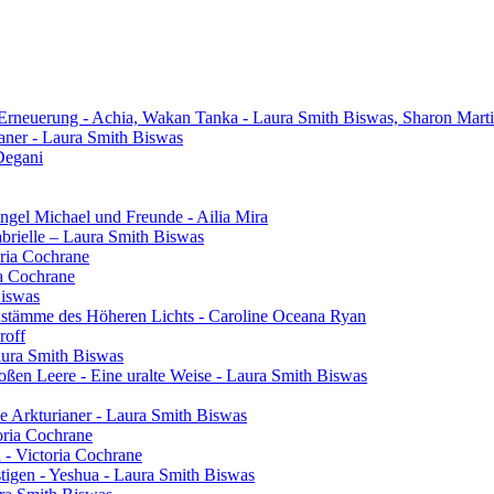
 Erneuerung - Achia, Wakan Tanka - Laura Smith Biswas, Sharon Mart
aner - Laura Smith Biswas
Degani
gel Michael und Freunde - Ailia Mira
brielle – Laura Smith Biswas
oria Cochrane
ia Cochrane
Biswas
henstämme des Höheren Lichts - Caroline Oceana Ryan
roff
aura Smith Biswas
oßen Leere - Eine uralte Weise - Laura Smith Biswas
e Arkturianer - Laura Smith Biswas
oria Cochrane
h - Victoria Cochrane
tigen - Yeshua - Laura Smith Biswas