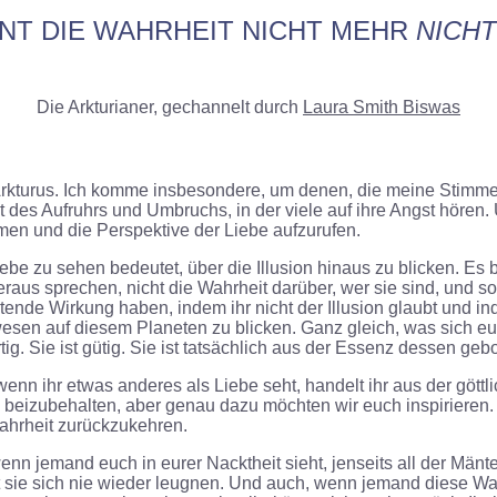
NT DIE WAHRHEIT NICHT MEHR
NICHT
Die Arkturianer, gechannelt durch
Laura Smith Biswas
 Arkturus. Ich komme insbesondere, um denen, die meine Stimme 
eit des Aufruhrs und Umbruchs, in der viele auf ihre Angst hören
mmen und die Perspektive der Liebe aufzurufen.
Liebe zu sehen bedeutet, über die Illusion hinaus zu blicken. Es
aus sprechen, nicht die Wahrheit darüber, wer sie sind, und so
tende Wirkung haben, indem ihr nicht der Illusion glaubt und in
en auf diesem Planeten zu blicken. Ganz gleich, was sich euch d
ig. Sie ist gütig. Sie ist tatsächlich aus der Essenz dessen geb
wenn ihr etwas anderes als Liebe seht, handelt ihr aus der göttl
 beizubehalten, aber genau dazu möchten wir euch inspirieren.
Wahrheit zurückzukehren.
wenn jemand euch in eurer Nacktheit sieht, jenseits all der Män
t sie sich nie wieder leugnen. Und auch, wenn jemand diese Wa