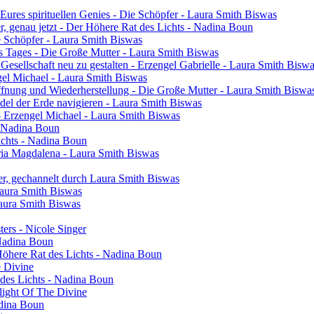
res spirituellen Genies - Die Schöpfer - Laura Smith Biswas
ier, genau jetzt - Der Höhere Rat des Lichts - Nadina Boun
ie Schöpfer - Laura Smith Biswas
s Tages - Die Große Mutter - Laura Smith Biswas
 Gesellschaft neu zu gestalten - Erzengel Gabrielle - Laura Smith Bisw
engel Michael - Laura Smith Biswas
ffnung und Wiederherstellung - Die Große Mutter - Laura Smith Biswa
el der Erde navigieren - Laura Smith Biswas
- Erzengel Michael - Laura Smith Biswas
 - Nadina Boun
ichts - Nadina Boun
ia Magdalena - Laura Smith Biswas
er, gechannelt durch Laura Smith Biswas
Laura Smith Biswas
Laura Smith Biswas
sters - Nicole Singer
 Nadina Boun
 Höhere Rat des Lichts - Nadina Boun
e Divine
 des Lichts - Nadina Boun
light Of The Divine
adina Boun