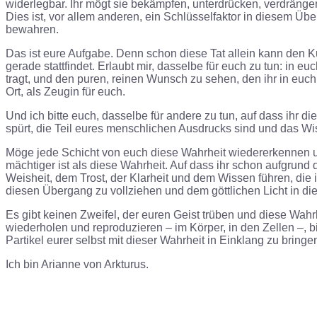
widerlegbar. Ihr mögt sie bekämpfen, unterdrücken, verdrängen
Dies ist, vor allem anderen, ein Schlüsselfaktor in diesem Über
bewahren.
Das ist eure Aufgabe. Denn schon diese Tat allein kann den K
gerade stattfindet. Erlaubt mir, dasselbe für euch zu tun: in 
tragt, und den puren, reinen Wunsch zu sehen, den ihr in euch 
Ort, als Zeugin für euch.
Und ich bitte euch, dasselbe für andere zu tun, auf dass ihr 
spürt, die Teil eures menschlichen Ausdrucks sind und das Wiss
Möge jede Schicht von euch diese Wahrheit wiedererkennen und
mächtiger ist als diese Wahrheit. Auf dass ihr schon aufgrund
Weisheit, dem Trost, der Klarheit und dem Wissen führen, die
diesen Übergang zu vollziehen und dem göttlichen Licht in di
Es gibt keinen Zweifel, der euren Geist trüben und diese Wahrh
wiederholen und reproduzieren – im Körper, in den Zellen –, bi
Partikel eurer selbst mit dieser Wahrheit in Einklang zu bringen
Ich bin Arianne von Arkturus.