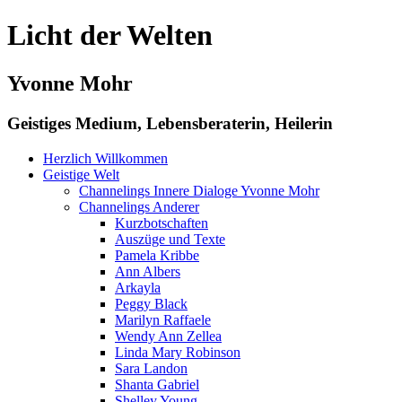
Licht der Welten
Yvonne Mohr
Geistiges Medium, Lebensberaterin, Heilerin
Herzlich Willkommen
Geistige Welt
Channelings Innere Dialoge Yvonne Mohr
Channelings Anderer
Kurzbotschaften
Auszüge und Texte
Pamela Kribbe
Ann Albers
Arkayla
Peggy Black
Marilyn Raffaele
Wendy Ann Zellea
Linda Mary Robinson
Sara Landon
Shanta Gabriel
Shelley Young