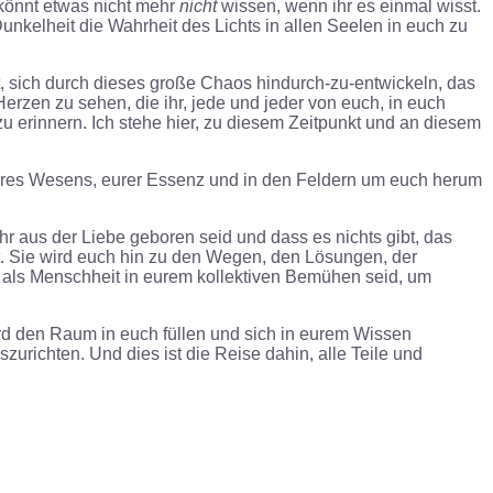
 könnt etwas nicht mehr
nicht
wissen, wenn ihr es einmal wisst.
Dunkelheit die Wahrheit des Lichts in allen Seelen in euch zu
, sich durch dieses große Chaos hindurch-zu-entwickeln, das
Herzen zu sehen, die ihr, jede und jeder von euch, in euch
 zu erinnern. Ich stehe hier, zu diesem Zeitpunkt und an diesem
ht eures Wesens, eurer Essenz und in den Feldern um euch herum
r aus der Liebe geboren seid und dass es nichts gibt, das
ht. Sie wird euch hin zu den Wegen, den Lösungen, der
hr als Menschheit in eurem kollektiven Bemühen seid, um
wird den Raum in euch füllen und sich in eurem Wissen
zurichten. Und dies ist die Reise dahin, alle Teile und