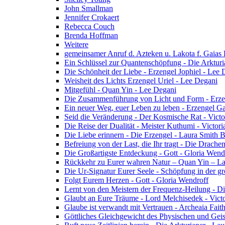
John Smallman
Jennifer Crokaert
Rebecca Couch
Brenda Hoffman
Weitere
gemeinsamer Anruf d. Azteken u. Lakota f. Gaias
Ein Schlüssel zur Quantenschöpfung - Die Arkturi
Die Schönheit der Liebe - Erzengel Jophiel - Lee 
Weisheit des Lichts Erzengel Uriel - Lee Degani
Mitgefühl - Quan Yin - Lee Degani
Die Zusammenführung von Licht und Form - Erzen
Ein neuer Weg, euer Leben zu leben - Erzengel Ga
Seid die Veränderung - Der Kosmische Rat - Vict
Die Reise der Dualität - Meister Kuthumi - Victor
Die Liebe erinnern - Die Erzengel - Laura Smith 
Befreiung von der Last, die Ihr tragt - Die Drac
Die Großartigste Entdeckung - Gott - Gloria Wend
Rückkehr zu Eurer wahren Natur – Quan Yin – L
Die Ur-Signatur Eurer Seele - Schöpfung in der gr
Folgt Eurem Herzen - Gott - Gloria Wendroff
Lernt von den Meistern der Frequenz-Heilung - Di
Glaubt an Eure Träume - Lord Melchisedek - Vict
Glaube ist verwandt mit Vertrauen - Archeaia Fait
Göttliches Gleichgewicht des Physischen und Geis