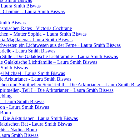
ura Smith Biswas
- Laura Smith Biswas
el Chamuel - Laura Smith Biswas
 Smith Biswas
osmischen Rates - Victoria Cochrane
chen – Mutter Sophia – Laura Smith Biswas
aria Magdalena - Laura Smith Biswas
 Schwester, ein Lichtwesen aus der Ferne - Laura Smith Biswas
rielle - Laura Smith Biswas
 Stille - Die Galaktische Lichtfamilie – Laura Smith Biswas
Die Galaktische Lichtfamilie – Laura Smith Biswas
a Smith Biswas
gel Michael - Laura Smith Biswas
Die Arkturianer - Laura Smith Biswas
en und Spirituellen Sein Teil II – Die Arkturianer – Laura Smith Bis
rituellen, Teil I – Die Arkturianer – Laura Smith Biswas
elding
in – Laura Smith Biswas
ron - Laura Smith Biswas
a Boun
- Die Arkturianer - Laura Smith Biswas
laktischen Rat - Laura Smith Biswas
chts - Nadina Boun
 Laura Smith Biswas