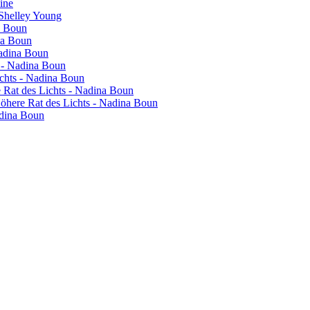
vine
 Shelley Young
a Boun
na Boun
Nadina Boun
s - Nadina Boun
ichts - Nadina Boun
re Rat des Lichts - Nadina Boun
 Höhere Rat des Lichts - Nadina Boun
adina Boun