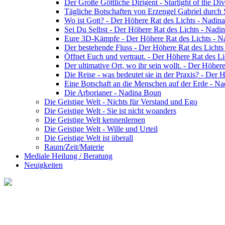
Der Große Göttliche Dirigent - Starlight of the Di
Tägliche Botschaften von Erzengel Gabriel durch
Wo ist Gott? - Der Höhere Rat des Lichts - Nadin
Sei Du Selbst - Der Höhere Rat des Lichts - Nadi
Eure 3D-Kämpfe - Der Höhere Rat des Lichts - 
Der bestehende Fluss - Der Höhere Rat des Licht
Öffnet Euch und vertraut. - Der Höhere Rat des L
Der ultimative Ort, wo ihr sein wollt. - Der Höhe
Die Reise - was bedeutet sie in der Praxis? - Der
Eine Botschaft an die Menschen auf der Erde - N
Die Arborianer - Nadina Boun
Die Geistige Welt - Nichts für Verstand und Ego
Die Geistige Welt - Sie ist nicht woanders
Die Geistige Welt kennenlernen
Die Geistige Welt - Wille und Urteil
Die Geistige Welt ist überall
Raum/Zeit/Materie
Mediale Heilung / Beratung
Neuigkeiten