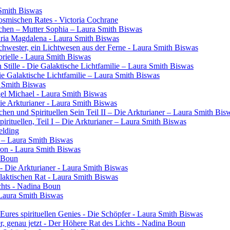
 Smith Biswas
osmischen Rates - Victoria Cochrane
chen – Mutter Sophia – Laura Smith Biswas
aria Magdalena - Laura Smith Biswas
 Schwester, ein Lichtwesen aus der Ferne - Laura Smith Biswas
rielle - Laura Smith Biswas
 Stille - Die Galaktische Lichtfamilie – Laura Smith Biswas
Die Galaktische Lichtfamilie – Laura Smith Biswas
a Smith Biswas
gel Michael - Laura Smith Biswas
Die Arkturianer - Laura Smith Biswas
en und Spirituellen Sein Teil II – Die Arkturianer – Laura Smith Bis
rituellen, Teil I – Die Arkturianer – Laura Smith Biswas
elding
in – Laura Smith Biswas
ron - Laura Smith Biswas
a Boun
- Die Arkturianer - Laura Smith Biswas
laktischen Rat - Laura Smith Biswas
chts - Nadina Boun
 Laura Smith Biswas
res spirituellen Genies - Die Schöpfer - Laura Smith Biswas
ier, genau jetzt - Der Höhere Rat des Lichts - Nadina Boun