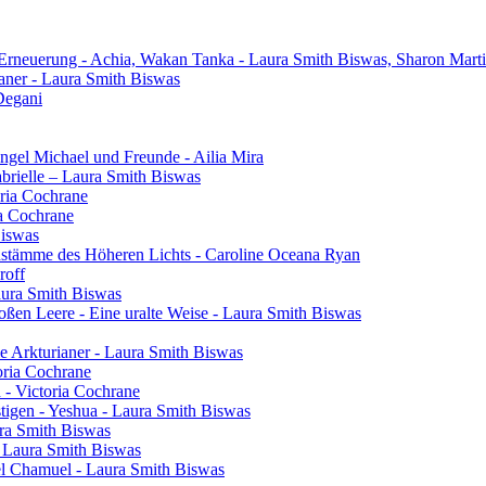
 Erneuerung - Achia, Wakan Tanka - Laura Smith Biswas, Sharon Mart
aner - Laura Smith Biswas
Degani
gel Michael und Freunde - Ailia Mira
brielle – Laura Smith Biswas
oria Cochrane
ia Cochrane
Biswas
henstämme des Höheren Lichts - Caroline Oceana Ryan
roff
aura Smith Biswas
oßen Leere - Eine uralte Weise - Laura Smith Biswas
e Arkturianer - Laura Smith Biswas
oria Cochrane
h - Victoria Cochrane
tigen - Yeshua - Laura Smith Biswas
ura Smith Biswas
- Laura Smith Biswas
el Chamuel - Laura Smith Biswas