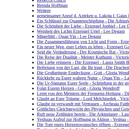
Rebecca Couch
Brenda Hoffman
Weitere
gemeinsamer Anruf d. Azteken u. Lakota f. Gaias
Ein Schlüssel zur Quantenschöpfung - Die Arkturi
Die Schönheit der Liebe - Erzengel Jophiel - Lee 
Weisheit des Lichts Erzengel Uriel - Lee Degani
Mitgefühl - Quan Yin - Lee Degani
Die Zusammenführung von Licht und Form - Erzen
Ein neuer Weg, euer Leben zu leben - Erzengel Ga
Seid die Veränderung - Der Kosmische Rat - Vict
Die Reise der Dualität - Meister Kuthumi - Victor
Die Liebe erinnern - Die Erzengel - Laura Smith 
Befreiung von der Last, die Ihr tragt - Die Drac
Die Großartigste Entdeckung - Gott - Gloria Wend
Rückkehr zu Eurer wahren Natur – Quan Yin – L
Die Ur-Signatur Eurer Seele - Schöpfung in der gr
Folgt Eurem Herzen - Gott - Gloria Wendroff
Lernt von den Meistern der Frequenz-Heilung - Di
Glaubt an Eure Träume - Lord Melchisedek - Vict
Glaube ist verwandt mit Vertrauen - Archeaia Fait
Göttliches Gleichgewicht des Physischen und Geis
Ruft neue Zeitlinien herein - Die Arkturianer - La
Yeshuas Aufruf zur Hoffnung in Aktion - Yeshua 
Die Tore eures Herzenswunsches öffnen - Erzeng