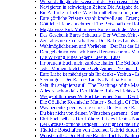
Wir sind alle gleicherweise auf der Heimreise - D
Navigieren in schwierigen Zeiten: Die Aufgabe de
Ein Aufruf zur Liebe: Wie Ihr mithelfen könnt, die
Eure göttliche Präsenz strahlt kraftvoll aus - Erz
Göttliche Liebe annehmen: Eine Botschaft der Ho
Magdalenas Ruf: Mit innerer Ruhe durch den Wand
Das Geschenk Eures Schattens: Der Welleneffekt 
Zeit, alles neu zu erschaffen - Der Rat des Lichts
Wahlmöglichkeiten und Vorlieben - Der Rat des L
Den geheimen Wunsch Eures Herzens ehren - Mar
Die Wirkung Eines Segens - Jesus - Elias
Ihr braucht Euch nicht zurückzuhalten Die Schöpf
Jeder Moment bietet eine Gelegenheit - Yeshua - 
Eure Liebe ist mächtiger als Ihr denkt - Yeshua - 
Segnungen. Der Rat des Lichts - Nadina Boun
Seht, ihr steigt jetzt auf - The Teachings of the Ma
Alles ist schon da! - Der Höhere Rat des Lichts -
Wie gebt Ihr dieser Wirklichkeit einen Sinn - Der
Die Göttliche Kosmische Mutter - Starlight Of Th
Was bedeutet gegenwärtig sein? - Der Höhere Rat
Du bist nicht von deinen Wünschen getrennt - Star
Ehrt Euch selbst - Der Höhere Rat des Lichts - N
Der Große Göttliche Dirigent - Starlight of the Di
Tägliche Botschaften von Erzengel Gabriel durch
Wo ist Gott? - Der Höhere Rat des Lichts - Nadin