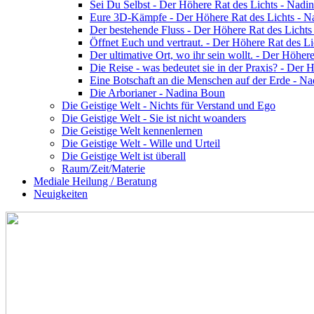
Sei Du Selbst - Der Höhere Rat des Lichts - Nadi
Eure 3D-Kämpfe - Der Höhere Rat des Lichts - 
Der bestehende Fluss - Der Höhere Rat des Licht
Öffnet Euch und vertraut. - Der Höhere Rat des L
Der ultimative Ort, wo ihr sein wollt. - Der Höhe
Die Reise - was bedeutet sie in der Praxis? - Der
Eine Botschaft an die Menschen auf der Erde - N
Die Arborianer - Nadina Boun
Die Geistige Welt - Nichts für Verstand und Ego
Die Geistige Welt - Sie ist nicht woanders
Die Geistige Welt kennenlernen
Die Geistige Welt - Wille und Urteil
Die Geistige Welt ist überall
Raum/Zeit/Materie
Mediale Heilung / Beratung
Neuigkeiten