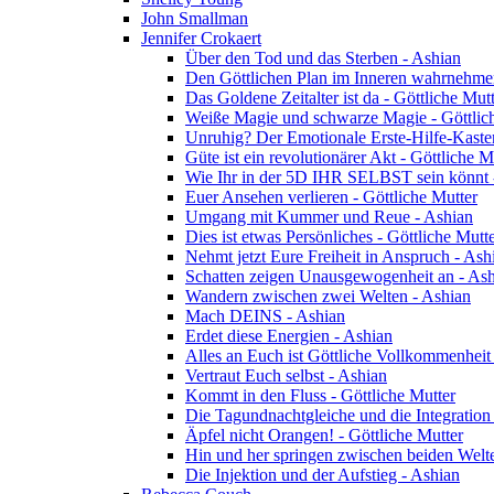
John Smallman
Jennifer Crokaert
Über den Tod und das Sterben - Ashian
Den Göttlichen Plan im Inneren wahrnehme
Das Goldene Zeitalter ist da - Göttliche Mut
Weiße Magie und schwarze Magie - Göttlic
Unruhig? Der Emotionale Erste-Hilfe-Kaste
Güte ist ein revolutionärer Akt - Göttliche M
Wie Ihr in der 5D IHR SELBST sein könnt -
Euer Ansehen verlieren - Göttliche Mutter
Umgang mit Kummer und Reue - Ashian
Dies ist etwas Persönliches - Göttliche Mutt
Nehmt jetzt Eure Freiheit in Anspruch - Ash
Schatten zeigen Unausgewogenheit an - As
Wandern zwischen zwei Welten - Ashian
Mach DEINS - Ashian
Erdet diese Energien - Ashian
Alles an Euch ist Göttliche Vollkommenheit 
Vertraut Euch selbst - Ashian
Kommt in den Fluss - Göttliche Mutter
Die Tagundnachtgleiche und die Integration
Äpfel nicht Orangen! - Göttliche Mutter
Hin und her springen zwischen beiden Welte
Die Injektion und der Aufstieg - Ashian