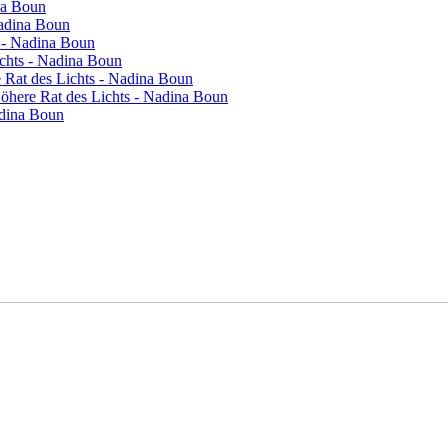
na Boun
Nadina Boun
s - Nadina Boun
ichts - Nadina Boun
re Rat des Lichts - Nadina Boun
 Höhere Rat des Lichts - Nadina Boun
adina Boun