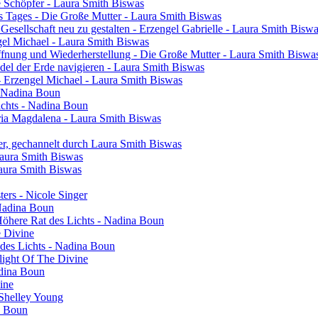
ie Schöpfer - Laura Smith Biswas
s Tages - Die Große Mutter - Laura Smith Biswas
 Gesellschaft neu zu gestalten - Erzengel Gabrielle - Laura Smith Bisw
engel Michael - Laura Smith Biswas
ffnung und Wiederherstellung - Die Große Mutter - Laura Smith Biswa
el der Erde navigieren - Laura Smith Biswas
- Erzengel Michael - Laura Smith Biswas
 - Nadina Boun
ichts - Nadina Boun
ia Magdalena - Laura Smith Biswas
er, gechannelt durch Laura Smith Biswas
Laura Smith Biswas
Laura Smith Biswas
sters - Nicole Singer
 Nadina Boun
 Höhere Rat des Lichts - Nadina Boun
e Divine
 des Lichts - Nadina Boun
light Of The Divine
adina Boun
vine
 Shelley Young
a Boun