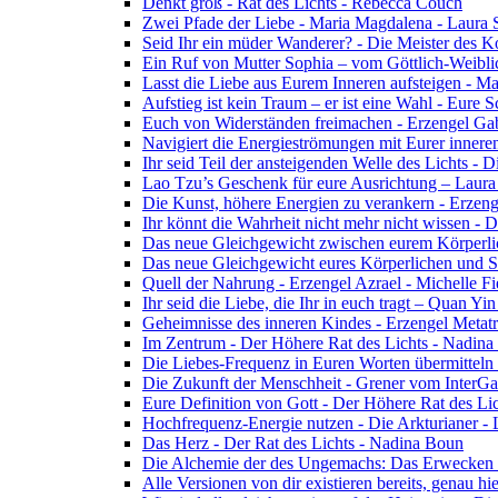
Denkt groß - Rat des Lichts - Rebecca Couch
Zwei Pfade der Liebe - Maria Magdalena - Laura
Seid Ihr ein müder Wanderer? - Die Meister des K
Ein Ruf von Mutter Sophia – vom Göttlich-Weibli
Lasst die Liebe aus Eurem Inneren aufsteigen - M
Aufstieg ist kein Traum – er ist eine Wahl - Eure
Euch von Widerständen freimachen - Erzengel Gab
Navigiert die Energieströmungen mit Eurer inneren
Ihr seid Teil der ansteigenden Welle des Lichts - 
Lao Tzu’s Geschenk für eure Ausrichtung – Laur
Die Kunst, höhere Energien zu verankern - Erzen
Ihr könnt die Wahrheit nicht mehr nicht wissen - 
Das neue Gleichgewicht zwischen eurem Körperlich
Das neue Gleichgewicht eures Körperlichen und Spi
Quell der Nahrung - Erzengel Azrael - Michelle Fi
Ihr seid die Liebe, die Ihr in euch tragt – Quan Y
Geheimnisse des inneren Kindes - Erzengel Metat
Im Zentrum - Der Höhere Rat des Lichts - Nadin
Die Liebes-Frequenz in Euren Worten übermitteln 
Die Zukunft der Menschheit - Grener vom InterGa
Eure Definition von Gott - Der Höhere Rat des Li
Hochfrequenz-Energie nutzen - Die Arkturianer -
Das Herz - Der Rat des Lichts - Nadina Boun
Die Alchemie der des Ungemachs: Das Erwecken Eu
Alle Versionen von dir existieren bereits, genau h