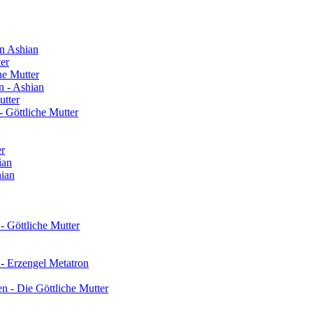
n Ashian
ter
he Mutter
n - Ashian
utter
 Göttliche Mutter
er
ian
hian
- Göttliche Mutter
 - Erzengel Metatron
n - Die Göttliche Mutter