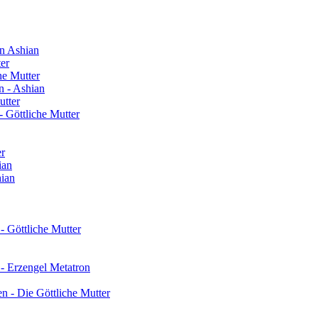
n Ashian
ter
he Mutter
n - Ashian
utter
 Göttliche Mutter
er
ian
hian
- Göttliche Mutter
 - Erzengel Metatron
n - Die Göttliche Mutter