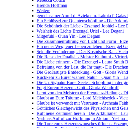
Rebecca Couch
Brenda Hoffman
Weitere
gemeinsamer Anruf d. Azteken u. Lakota f. Gaias
Ein Schlüssel zur Quantenschöpfung - Die Arkturi
Die Schönheit der Liebe - Erzengel Jophiel - Lee 
Weisheit des Lichts Erzengel Uriel - Lee Degani
Mitgefühl - Quan Yin - Lee Degani
Die Zusammenführung von Licht und Form - Erzen
Ein neuer Weg, euer Leben zu leben - Erzengel Ga
Seid die Veränderung - Der Kosmische Rat - Vict
Die Reise der Dualität - Meister Kuthumi - Victor
Die Liebe erinnern - Die Erzengel - Laura Smith 
Befreiung von der Last, die Ihr tragt - Die Drac
Die Großartigste Entdeckung - Gott - Gloria Wend
Rückkehr zu Eurer wahren Natur – Quan Yin – L
Die Ur-Signatur Eurer Seele - Schöpfung in der gr
Folgt Eurem Herzen - Gott - Gloria Wendroff
Lernt von den Meistern der Frequenz-Heilung - Di
Glaubt an Eure Träume - Lord Melchisedek - Vict
Glaube ist verwandt mit Vertrauen - Archeaia Fait
Göttliches Gleichgewicht des Physischen und Geis
Ruft neue Zeitlinien herein - Die Arkturianer - La
Yeshuas Aufruf zur Hoffnung in Aktion - Yeshua 
Die Tore eures Herzenswunsches öffnen - Erzeng