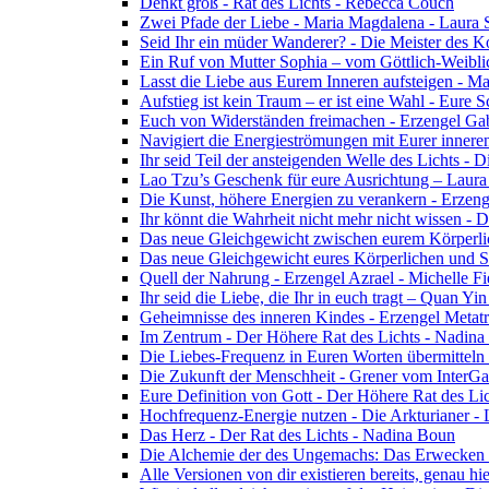
Denkt groß - Rat des Lichts - Rebecca Couch
Zwei Pfade der Liebe - Maria Magdalena - Laura
Seid Ihr ein müder Wanderer? - Die Meister des K
Ein Ruf von Mutter Sophia – vom Göttlich-Weibli
Lasst die Liebe aus Eurem Inneren aufsteigen - M
Aufstieg ist kein Traum – er ist eine Wahl - Eure
Euch von Widerständen freimachen - Erzengel Gab
Navigiert die Energieströmungen mit Eurer inneren
Ihr seid Teil der ansteigenden Welle des Lichts - 
Lao Tzu’s Geschenk für eure Ausrichtung – Laur
Die Kunst, höhere Energien zu verankern - Erzen
Ihr könnt die Wahrheit nicht mehr nicht wissen - 
Das neue Gleichgewicht zwischen eurem Körperlich
Das neue Gleichgewicht eures Körperlichen und Spi
Quell der Nahrung - Erzengel Azrael - Michelle Fi
Ihr seid die Liebe, die Ihr in euch tragt – Quan Y
Geheimnisse des inneren Kindes - Erzengel Metat
Im Zentrum - Der Höhere Rat des Lichts - Nadin
Die Liebes-Frequenz in Euren Worten übermitteln 
Die Zukunft der Menschheit - Grener vom InterGa
Eure Definition von Gott - Der Höhere Rat des Li
Hochfrequenz-Energie nutzen - Die Arkturianer -
Das Herz - Der Rat des Lichts - Nadina Boun
Die Alchemie der des Ungemachs: Das Erwecken Eu
Alle Versionen von dir existieren bereits, genau h