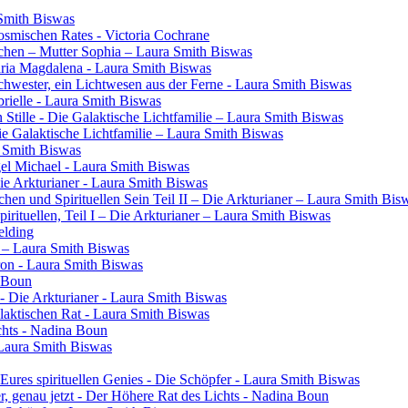
 Smith Biswas
osmischen Rates - Victoria Cochrane
chen – Mutter Sophia – Laura Smith Biswas
aria Magdalena - Laura Smith Biswas
 Schwester, ein Lichtwesen aus der Ferne - Laura Smith Biswas
rielle - Laura Smith Biswas
 Stille - Die Galaktische Lichtfamilie – Laura Smith Biswas
Die Galaktische Lichtfamilie – Laura Smith Biswas
a Smith Biswas
gel Michael - Laura Smith Biswas
Die Arkturianer - Laura Smith Biswas
en und Spirituellen Sein Teil II – Die Arkturianer – Laura Smith Bis
rituellen, Teil I – Die Arkturianer – Laura Smith Biswas
elding
in – Laura Smith Biswas
ron - Laura Smith Biswas
a Boun
- Die Arkturianer - Laura Smith Biswas
laktischen Rat - Laura Smith Biswas
chts - Nadina Boun
 Laura Smith Biswas
res spirituellen Genies - Die Schöpfer - Laura Smith Biswas
ier, genau jetzt - Der Höhere Rat des Lichts - Nadina Boun