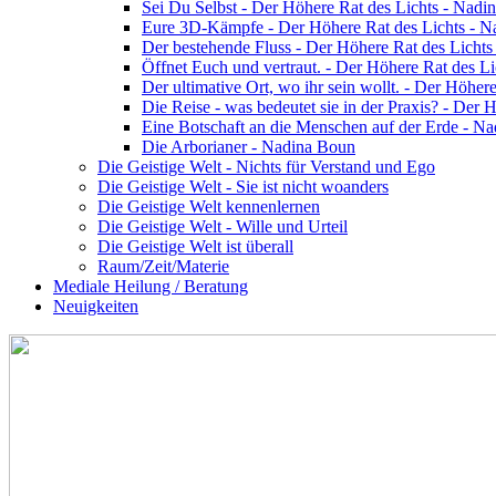
Sei Du Selbst - Der Höhere Rat des Lichts - Nadi
Eure 3D-Kämpfe - Der Höhere Rat des Lichts - 
Der bestehende Fluss - Der Höhere Rat des Licht
Öffnet Euch und vertraut. - Der Höhere Rat des L
Der ultimative Ort, wo ihr sein wollt. - Der Höhe
Die Reise - was bedeutet sie in der Praxis? - Der
Eine Botschaft an die Menschen auf der Erde - N
Die Arborianer - Nadina Boun
Die Geistige Welt - Nichts für Verstand und Ego
Die Geistige Welt - Sie ist nicht woanders
Die Geistige Welt kennenlernen
Die Geistige Welt - Wille und Urteil
Die Geistige Welt ist überall
Raum/Zeit/Materie
Mediale Heilung / Beratung
Neuigkeiten