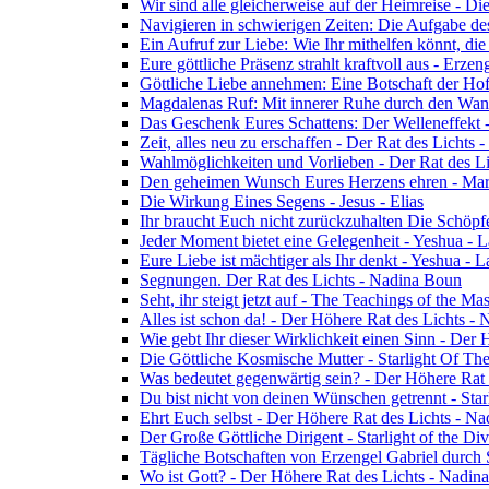
Wir sind alle gleicherweise auf der Heimreise - D
Navigieren in schwierigen Zeiten: Die Aufgabe de
Ein Aufruf zur Liebe: Wie Ihr mithelfen könnt, die
Eure göttliche Präsenz strahlt kraftvoll aus - Erz
Göttliche Liebe annehmen: Eine Botschaft der Ho
Magdalenas Ruf: Mit innerer Ruhe durch den Wand
Das Geschenk Eures Schattens: Der Welleneffekt 
Zeit, alles neu zu erschaffen - Der Rat des Lichts
Wahlmöglichkeiten und Vorlieben - Der Rat des L
Den geheimen Wunsch Eures Herzens ehren - Mar
Die Wirkung Eines Segens - Jesus - Elias
Ihr braucht Euch nicht zurückzuhalten Die Schöpf
Jeder Moment bietet eine Gelegenheit - Yeshua - 
Eure Liebe ist mächtiger als Ihr denkt - Yeshua - 
Segnungen. Der Rat des Lichts - Nadina Boun
Seht, ihr steigt jetzt auf - The Teachings of the Ma
Alles ist schon da! - Der Höhere Rat des Lichts -
Wie gebt Ihr dieser Wirklichkeit einen Sinn - Der
Die Göttliche Kosmische Mutter - Starlight Of Th
Was bedeutet gegenwärtig sein? - Der Höhere Rat
Du bist nicht von deinen Wünschen getrennt - Star
Ehrt Euch selbst - Der Höhere Rat des Lichts - N
Der Große Göttliche Dirigent - Starlight of the Di
Tägliche Botschaften von Erzengel Gabriel durch
Wo ist Gott? - Der Höhere Rat des Lichts - Nadin