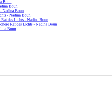
na Boun
Nadina Boun
s - Nadina Boun
ichts - Nadina Boun
re Rat des Lichts - Nadina Boun
 Höhere Rat des Lichts - Nadina Boun
adina Boun