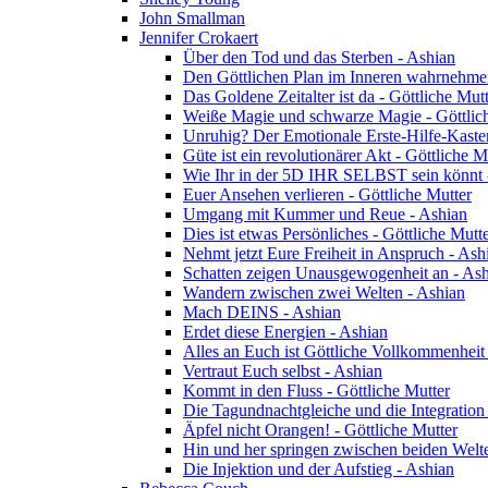
John Smallman
Jennifer Crokaert
Über den Tod und das Sterben - Ashian
Den Göttlichen Plan im Inneren wahrnehme
Das Goldene Zeitalter ist da - Göttliche Mut
Weiße Magie und schwarze Magie - Göttlic
Unruhig? Der Emotionale Erste-Hilfe-Kaste
Güte ist ein revolutionärer Akt - Göttliche M
Wie Ihr in der 5D IHR SELBST sein könnt -
Euer Ansehen verlieren - Göttliche Mutter
Umgang mit Kummer und Reue - Ashian
Dies ist etwas Persönliches - Göttliche Mutt
Nehmt jetzt Eure Freiheit in Anspruch - Ash
Schatten zeigen Unausgewogenheit an - As
Wandern zwischen zwei Welten - Ashian
Mach DEINS - Ashian
Erdet diese Energien - Ashian
Alles an Euch ist Göttliche Vollkommenheit 
Vertraut Euch selbst - Ashian
Kommt in den Fluss - Göttliche Mutter
Die Tagundnachtgleiche und die Integration
Äpfel nicht Orangen! - Göttliche Mutter
Hin und her springen zwischen beiden Welte
Die Injektion und der Aufstieg - Ashian