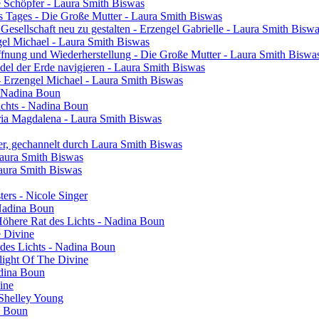
ie Schöpfer - Laura Smith Biswas
s Tages - Die Große Mutter - Laura Smith Biswas
 Gesellschaft neu zu gestalten - Erzengel Gabrielle - Laura Smith Bisw
engel Michael - Laura Smith Biswas
ffnung und Wiederherstellung - Die Große Mutter - Laura Smith Biswa
el der Erde navigieren - Laura Smith Biswas
- Erzengel Michael - Laura Smith Biswas
 - Nadina Boun
ichts - Nadina Boun
ia Magdalena - Laura Smith Biswas
er, gechannelt durch Laura Smith Biswas
Laura Smith Biswas
Laura Smith Biswas
sters - Nicole Singer
 Nadina Boun
 Höhere Rat des Lichts - Nadina Boun
e Divine
 des Lichts - Nadina Boun
light Of The Divine
adina Boun
vine
 Shelley Young
a Boun