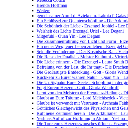
Rebecca Couch
Brenda Hoffman
Weitere
gemeinsamer Anruf d. Azteken u. Lakota f. Gaias
Ein Schlüssel zur Quantenschöpfung - Die Arkturi
Die Schönheit der Liebe - Erzengel Jophiel - Lee 
Weisheit des Lichts Erzengel Uriel - Lee Degani
Mitgefühl - Quan Yin - Lee Degani
Die Zusammenführung von Licht und Form - Erzen
Ein neuer Weg, euer Leben zu leben - Erzengel Ga
Seid die Veränderung - Der Kosmische Rat - Vict
Die Reise der Dualität - Meister Kuthumi - Victor
Die Liebe erinnern - Die Erzengel - Laura Smith 
Befreiung von der Last, die Ihr tragt - Die Drac
Die Großartigste Entdeckung - Gott - Gloria Wend
Rückkehr zu Eurer wahren Natur – Quan Yin – L
Die Ur-Signatur Eurer Seele - Schöpfung in der gr
Folgt Eurem Herzen - Gott - Gloria Wendroff
Lernt von den Meistern der Frequenz-Heilung - Di
Glaubt an Eure Träume - Lord Melchisedek - Vict
Glaube ist verwandt mit Vertrauen - Archeaia Fait
Göttliches Gleichgewicht des Physischen und Geis
Ruft neue Zeitlinien herein - Die Arkturianer - La
Yeshuas Aufruf zur Hoffnung in Aktion - Yeshua 
Die Tore eures Herzenswunsches öffnen - Erzeng