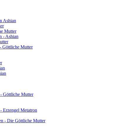
n Ashian
ter
he Mutter
n - Ashian
utter
 Göttliche Mutter
er
ian
hian
- Göttliche Mutter
 - Erzengel Metatron
n - Die Göttliche Mutter