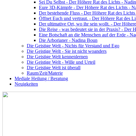
Sei Du Selbst - Der Höhere Rat des Lichts - Nadi
Eure 3D-Kämpfe - Der Höhere Rat des Lichts - 
Der bestehende Fluss - Der Höhere Rat des Licht
Öffnet Euch und vertraut. - Der Höhere Rat des L
Der ultimative Ort, wo ihr sein wollt. - Der Höhe
Die Reise - was bedeutet sie in der Praxis? - Der
Eine Botschaft an die Menschen auf der Erde - N
Die Arborianer - Nadina Boun
Die Geistige Welt - Nichts für Verstand und Ego
Die Geistige Welt - Sie ist nicht woanders
Die Geistige Welt kennenlernen
Die Geistige Welt - Wille und Urteil
Die Geistige Welt ist überall
Raum/Zeit/Materie
Mediale Heilung / Beratung
Neuigkeiten