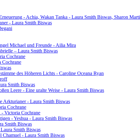
 Erneuerung - Achia, Wakan Tanka - Laura Smith Biswas, Sharon Mart
aner - Laura Smith Biswas
Degani
gel Michael und Freunde - Ailia Mira
brielle – Laura Smith Biswas
oria Cochrane
ia Cochrane
Biswas
henstämme des Höheren Lichts - Caroline Oceana Ryan
roff
aura Smith Biswas
oßen Leere - Eine uralte Weise - Laura Smith Biswas
e Arkturianer - Laura Smith Biswas
oria Cochrane
h - Victoria Cochrane
tigen - Yeshua - Laura Smith Biswas
ura Smith Biswas
- Laura Smith Biswas
el Chamuel - Laura Smith Biswas