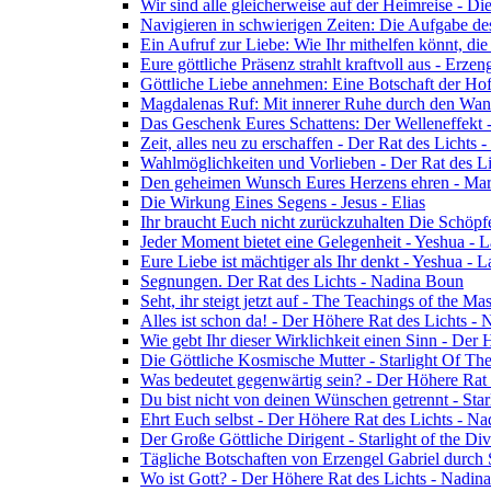
Wir sind alle gleicherweise auf der Heimreise - D
Navigieren in schwierigen Zeiten: Die Aufgabe de
Ein Aufruf zur Liebe: Wie Ihr mithelfen könnt, die
Eure göttliche Präsenz strahlt kraftvoll aus - Erz
Göttliche Liebe annehmen: Eine Botschaft der Ho
Magdalenas Ruf: Mit innerer Ruhe durch den Wand
Das Geschenk Eures Schattens: Der Welleneffekt 
Zeit, alles neu zu erschaffen - Der Rat des Lichts
Wahlmöglichkeiten und Vorlieben - Der Rat des L
Den geheimen Wunsch Eures Herzens ehren - Mar
Die Wirkung Eines Segens - Jesus - Elias
Ihr braucht Euch nicht zurückzuhalten Die Schöpf
Jeder Moment bietet eine Gelegenheit - Yeshua - 
Eure Liebe ist mächtiger als Ihr denkt - Yeshua - 
Segnungen. Der Rat des Lichts - Nadina Boun
Seht, ihr steigt jetzt auf - The Teachings of the Ma
Alles ist schon da! - Der Höhere Rat des Lichts -
Wie gebt Ihr dieser Wirklichkeit einen Sinn - Der
Die Göttliche Kosmische Mutter - Starlight Of Th
Was bedeutet gegenwärtig sein? - Der Höhere Rat
Du bist nicht von deinen Wünschen getrennt - Star
Ehrt Euch selbst - Der Höhere Rat des Lichts - N
Der Große Göttliche Dirigent - Starlight of the Di
Tägliche Botschaften von Erzengel Gabriel durch
Wo ist Gott? - Der Höhere Rat des Lichts - Nadin