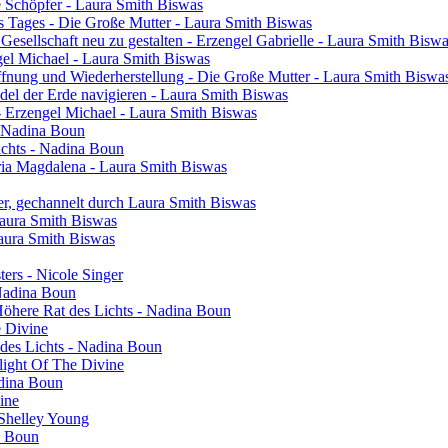
ie Schöpfer - Laura Smith Biswas
s Tages - Die Große Mutter - Laura Smith Biswas
 Gesellschaft neu zu gestalten - Erzengel Gabrielle - Laura Smith Bisw
engel Michael - Laura Smith Biswas
ffnung und Wiederherstellung - Die Große Mutter - Laura Smith Biswa
el der Erde navigieren - Laura Smith Biswas
- Erzengel Michael - Laura Smith Biswas
 - Nadina Boun
ichts - Nadina Boun
ia Magdalena - Laura Smith Biswas
er, gechannelt durch Laura Smith Biswas
Laura Smith Biswas
Laura Smith Biswas
sters - Nicole Singer
 Nadina Boun
 Höhere Rat des Lichts - Nadina Boun
e Divine
 des Lichts - Nadina Boun
light Of The Divine
adina Boun
vine
 Shelley Young
a Boun