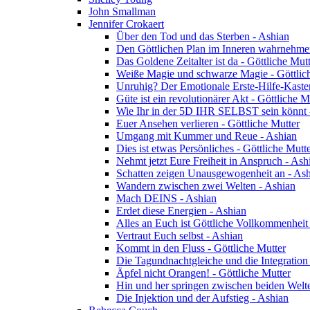
John Smallman
Jennifer Crokaert
Über den Tod und das Sterben - Ashian
Den Göttlichen Plan im Inneren wahrnehme
Das Goldene Zeitalter ist da - Göttliche Mut
Weiße Magie und schwarze Magie - Göttlic
Unruhig? Der Emotionale Erste-Hilfe-Kaste
Güte ist ein revolutionärer Akt - Göttliche M
Wie Ihr in der 5D IHR SELBST sein könnt -
Euer Ansehen verlieren - Göttliche Mutter
Umgang mit Kummer und Reue - Ashian
Dies ist etwas Persönliches - Göttliche Mutt
Nehmt jetzt Eure Freiheit in Anspruch - Ash
Schatten zeigen Unausgewogenheit an - As
Wandern zwischen zwei Welten - Ashian
Mach DEINS - Ashian
Erdet diese Energien - Ashian
Alles an Euch ist Göttliche Vollkommenheit 
Vertraut Euch selbst - Ashian
Kommt in den Fluss - Göttliche Mutter
Die Tagundnachtgleiche und die Integration
Äpfel nicht Orangen! - Göttliche Mutter
Hin und her springen zwischen beiden Welte
Die Injektion und der Aufstieg - Ashian