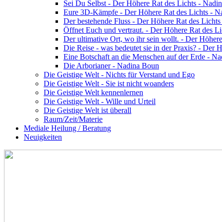
Sei Du Selbst - Der Höhere Rat des Lichts - Nadi
Eure 3D-Kämpfe - Der Höhere Rat des Lichts - 
Der bestehende Fluss - Der Höhere Rat des Licht
Öffnet Euch und vertraut. - Der Höhere Rat des L
Der ultimative Ort, wo ihr sein wollt. - Der Höhe
Die Reise - was bedeutet sie in der Praxis? - Der
Eine Botschaft an die Menschen auf der Erde - N
Die Arborianer - Nadina Boun
Die Geistige Welt - Nichts für Verstand und Ego
Die Geistige Welt - Sie ist nicht woanders
Die Geistige Welt kennenlernen
Die Geistige Welt - Wille und Urteil
Die Geistige Welt ist überall
Raum/Zeit/Materie
Mediale Heilung / Beratung
Neuigkeiten