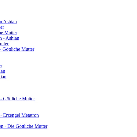
n Ashian
ter
he Mutter
n - Ashian
utter
 Göttliche Mutter
er
ian
hian
- Göttliche Mutter
 - Erzengel Metatron
n - Die Göttliche Mutter