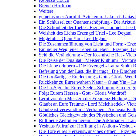
Rebecca Couch
Brenda Hoffman
Weitere
gemeinsamer Anruf d. Azteken u. Lakota f. Gaias
Ein Schlüssel zur Quantenschöpfung - Die Arkturi
Die Schönheit der Liebe - Erzengel Jophiel - Lee 
Weisheit des Lichts Erzengel Uriel - Lee Degani
Mitgefühl - Quan Yin - Lee Degani
Die Zusammenführung von Licht und Form - Erzen
Ein neuer Weg, euer Leben zu leben - Erzengel Ga
Seid die Veränderung - Der Kosmische Rat - Vict
Die Reise der Dualität - Meister Kuthumi - Victor
Die Liebe erinnern - Die Erzengel - Laura Smith 
Befreiung von der Last, die Ihr tragt - Die Drac
Die Großartigste Entdeckung - Gott - Gloria Wend
Rückkehr zu Eurer wahren Natur – Quan Yin – L
Die Ur-Signatur Eurer Seele - Schöpfung in der gr
Folgt Eurem Herzen - Gott - Gloria Wendroff
Lernt von den Meistern der Frequenz-Heilung - Di
Glaubt an Eure Träume - Lord Melchisedek - Vict
Glaube ist verwandt mit Vertrauen - Archeaia Fait
Göttliches Gleichgewicht des Physischen und Geis
Ruft neue Zeitlinien herein - Die Arkturianer - La
Yeshuas Aufruf zur Hoffnung in Aktion - Yeshua 
Die Tore eures Herzenswunsches öffnen - Erzeng