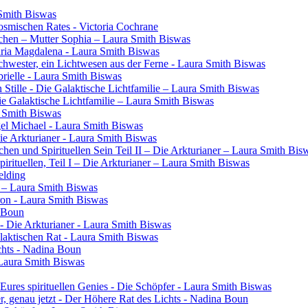
 Smith Biswas
osmischen Rates - Victoria Cochrane
chen – Mutter Sophia – Laura Smith Biswas
aria Magdalena - Laura Smith Biswas
 Schwester, ein Lichtwesen aus der Ferne - Laura Smith Biswas
rielle - Laura Smith Biswas
 Stille - Die Galaktische Lichtfamilie – Laura Smith Biswas
Die Galaktische Lichtfamilie – Laura Smith Biswas
a Smith Biswas
gel Michael - Laura Smith Biswas
Die Arkturianer - Laura Smith Biswas
en und Spirituellen Sein Teil II – Die Arkturianer – Laura Smith Bis
rituellen, Teil I – Die Arkturianer – Laura Smith Biswas
elding
in – Laura Smith Biswas
ron - Laura Smith Biswas
a Boun
- Die Arkturianer - Laura Smith Biswas
laktischen Rat - Laura Smith Biswas
chts - Nadina Boun
 Laura Smith Biswas
res spirituellen Genies - Die Schöpfer - Laura Smith Biswas
ier, genau jetzt - Der Höhere Rat des Lichts - Nadina Boun