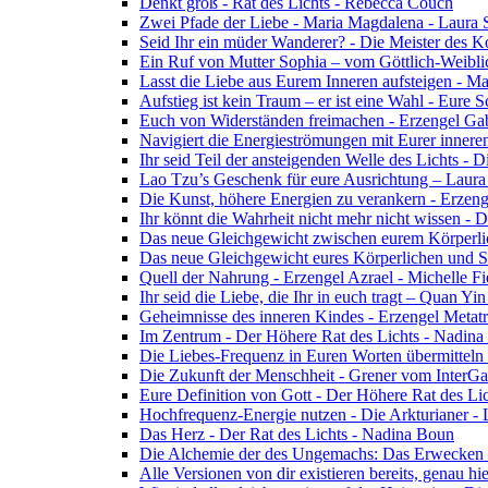
Denkt groß - Rat des Lichts - Rebecca Couch
Zwei Pfade der Liebe - Maria Magdalena - Laura
Seid Ihr ein müder Wanderer? - Die Meister des K
Ein Ruf von Mutter Sophia – vom Göttlich-Weibli
Lasst die Liebe aus Eurem Inneren aufsteigen - M
Aufstieg ist kein Traum – er ist eine Wahl - Eure
Euch von Widerständen freimachen - Erzengel Gab
Navigiert die Energieströmungen mit Eurer inneren
Ihr seid Teil der ansteigenden Welle des Lichts - 
Lao Tzu’s Geschenk für eure Ausrichtung – Laur
Die Kunst, höhere Energien zu verankern - Erzen
Ihr könnt die Wahrheit nicht mehr nicht wissen - 
Das neue Gleichgewicht zwischen eurem Körperlich
Das neue Gleichgewicht eures Körperlichen und Spi
Quell der Nahrung - Erzengel Azrael - Michelle Fi
Ihr seid die Liebe, die Ihr in euch tragt – Quan Y
Geheimnisse des inneren Kindes - Erzengel Metat
Im Zentrum - Der Höhere Rat des Lichts - Nadin
Die Liebes-Frequenz in Euren Worten übermitteln 
Die Zukunft der Menschheit - Grener vom InterGa
Eure Definition von Gott - Der Höhere Rat des Li
Hochfrequenz-Energie nutzen - Die Arkturianer -
Das Herz - Der Rat des Lichts - Nadina Boun
Die Alchemie der des Ungemachs: Das Erwecken Eu
Alle Versionen von dir existieren bereits, genau h