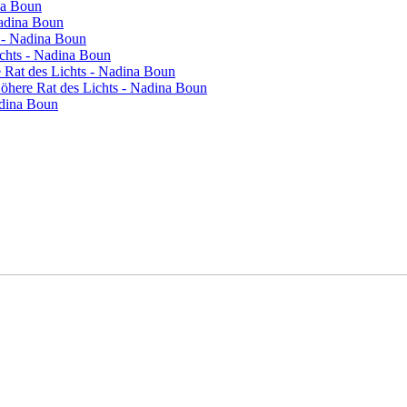
na Boun
Nadina Boun
s - Nadina Boun
ichts - Nadina Boun
re Rat des Lichts - Nadina Boun
 Höhere Rat des Lichts - Nadina Boun
adina Boun