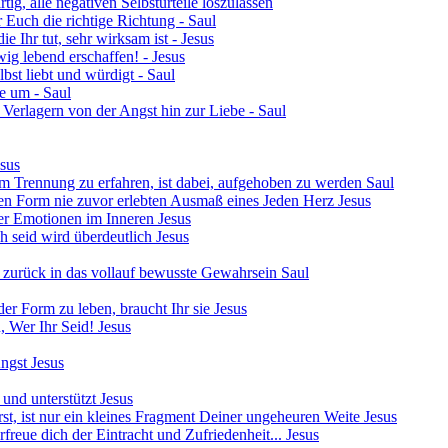
ig, alle negativen Selbsturteile loszulassen
r Euch die richtige Richtung - Saul
ie Ihr tut, sehr wirksam ist - Jesus
ig lebend erschaffen! - Jesus
lbst liebt und würdigt - Saul
e um - Saul
erlagern von der Angst hin zur Liebe - Saul
esus
 um Trennung zu erfahren, ist dabei, aufgehoben zu werden Saul
hen Form nie zuvor erlebten Ausmaß eines Jeden Herz Jesus
er Emotionen im Inneren Jesus
h seid wird überdeutlich Jesus
 zurück in das vollauf bewusste Gewahrsein Saul
er Form zu leben, braucht Ihr sie Jesus
n, Wer Ihr Seid! Jesus
Angst Jesus
und unterstützt Jesus
erst, ist nur ein kleines Fragment Deiner ungeheuren Weite Jesus
reue dich der Eintracht und Zufriedenheit... Jesus