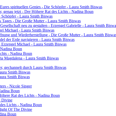
res spirituellen Genies - Die Schöpfer - Laura Smith Biswas
ier, genau jetzt - Der Höhere Rat des Lichts - Nadina Boun
ie Schöpfer - Laura Smith Biswas
s Tages - Die Große Mutter - Laura Smith Biswas
 Gesellschaft neu zu gestalten - Erzengel Gabrielle - Laura Smith Bisw
engel Michael - Laura Smith Biswas
ffnung und Wiederherstellung - Die Große Mutter - Laura Smith Biswa
el der Erde navigieren - Laura Smith Biswas
- Erzengel Michael - Laura Smith Biswas
 - Nadina Boun
ichts - Nadina Boun
ia Magdalena - Laura Smith Biswas
er, gechannelt durch Laura Smith Biswas
Laura Smith Biswas
Laura Smith Biswas
sters - Nicole Singer
 Nadina Boun
 Höhere Rat des Lichts - Nadina Boun
e Divine
 des Lichts - Nadina Boun
light Of The Divine
adina Boun