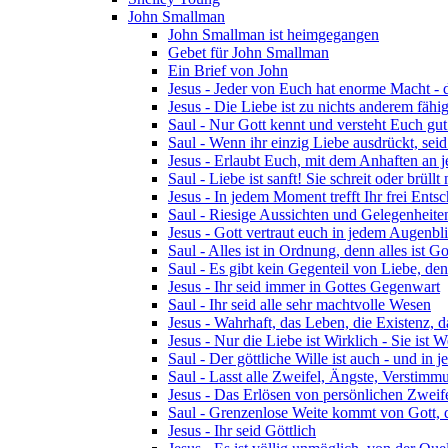
John Smallman
John Smallman ist heimgegangen
Gebet für John Smallman
Ein Brief von John
Jesus - Jeder von Euch hat enorme Macht - 
Jesus - Die Liebe ist zu nichts anderem fähig
Saul - Nur Gott kennt und versteht Euch gu
Saul - Wenn ihr einzig Liebe ausdrückt, seid
Jesus - Erlaubt Euch, mit dem Anhaften an 
Saul - Liebe ist sanft! Sie schreit oder brüllt 
Jesus - In jedem Moment trefft Ihr frei Ent
Saul - Riesige Aussichten und Gelegenheite
Jesus - Gott vertraut euch in jedem Augenbl
Saul - Alles ist in Ordnung, denn alles ist Go
Saul - Es gibt kein Gegenteil von Liebe, den
Jesus - Ihr seid immer in Gottes Gegenwart
Saul - Ihr seid alle sehr machtvolle Wesen
Jesus - Wahrhaft, das Leben, die Existenz, 
Jesus - Nur die Liebe ist Wirklich - Sie ist W
Saul - Der göttliche Wille ist auch - und in
Saul - Lasst alle Zweifel, Ängste, Verstimm
Jesus - Das Erlösen von persönlichen Zweif
Saul - Grenzenlose Weite kommt von Gott, d
Jesus - Ihr seid Göttlich