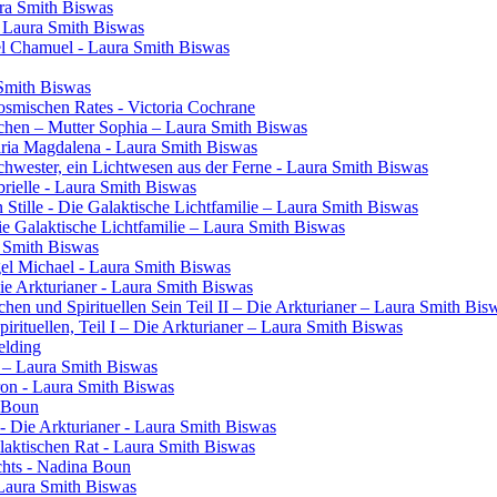
ura Smith Biswas
- Laura Smith Biswas
el Chamuel - Laura Smith Biswas
 Smith Biswas
osmischen Rates - Victoria Cochrane
chen – Mutter Sophia – Laura Smith Biswas
aria Magdalena - Laura Smith Biswas
 Schwester, ein Lichtwesen aus der Ferne - Laura Smith Biswas
rielle - Laura Smith Biswas
 Stille - Die Galaktische Lichtfamilie – Laura Smith Biswas
Die Galaktische Lichtfamilie – Laura Smith Biswas
a Smith Biswas
gel Michael - Laura Smith Biswas
Die Arkturianer - Laura Smith Biswas
en und Spirituellen Sein Teil II – Die Arkturianer – Laura Smith Bis
rituellen, Teil I – Die Arkturianer – Laura Smith Biswas
elding
in – Laura Smith Biswas
ron - Laura Smith Biswas
a Boun
- Die Arkturianer - Laura Smith Biswas
laktischen Rat - Laura Smith Biswas
chts - Nadina Boun
 Laura Smith Biswas