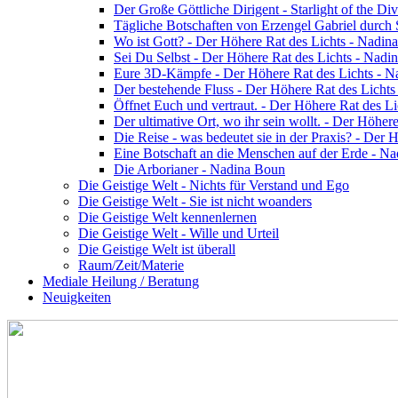
Der Große Göttliche Dirigent - Starlight of the Di
Tägliche Botschaften von Erzengel Gabriel durch
Wo ist Gott? - Der Höhere Rat des Lichts - Nadin
Sei Du Selbst - Der Höhere Rat des Lichts - Nadi
Eure 3D-Kämpfe - Der Höhere Rat des Lichts - 
Der bestehende Fluss - Der Höhere Rat des Licht
Öffnet Euch und vertraut. - Der Höhere Rat des L
Der ultimative Ort, wo ihr sein wollt. - Der Höhe
Die Reise - was bedeutet sie in der Praxis? - Der
Eine Botschaft an die Menschen auf der Erde - N
Die Arborianer - Nadina Boun
Die Geistige Welt - Nichts für Verstand und Ego
Die Geistige Welt - Sie ist nicht woanders
Die Geistige Welt kennenlernen
Die Geistige Welt - Wille und Urteil
Die Geistige Welt ist überall
Raum/Zeit/Materie
Mediale Heilung / Beratung
Neuigkeiten