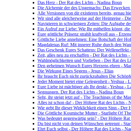
Das Herz - Der Rat des Lichts - Nadina Boun
Die Alchemie der des Ungemachs: Das Erwecken Eu
Alle Versionen von dir existieren bereits, genau h
Wir sind alle gleicherweise auf der Heimreise - D
Navigieren in schwierigen Zeiten: Die Aufgabe de
Ein Aufruf zur Liebe: Wie Ihr mithelfen könnt, die
Eure göttliche Präsenz strahlt kraftvoll aus - Erz
Göttliche Liebe annehmen: Eine Botschaft der Ho
Magdalenas Ruf: Mit innerer Ruhe durch den Wand
Das Geschenk Eures Schattens: Der Welleneffekt 
Zeit, alles neu zu erschaffen - Der Rat des Lichts
Wahlmöglichkeiten und Vorlieben - Der Rat des L
Den geheimen Wunsch Eures Herzens ehren - Mar
Die Wirkung Eines Segens - Jesus - Elias
Ihr braucht Euch nicht zurückzuhalten Die Schöpf
Jeder Moment bietet eine Gelegenheit - Yeshua - 
Eure Liebe ist mächtiger als Ihr denkt - Yeshua - 
Segnungen. Der Rat des Lichts - Nadina Boun
Seht, ihr steigt jetzt auf - The Teachings of the Ma
Alles ist schon da! - Der Höhere Rat des Lichts -
Wie gebt Ihr dieser Wirklichkeit einen Sinn - Der
Die Göttliche Kosmische Mutter - Starlight Of Th
Was bedeutet gegenwärtig sein? - Der Höhere Rat
Du bist nicht von deinen Wünschen getrennt - Star
Ehrt Euch selbst - Der Höhere Rat des Lichts - N