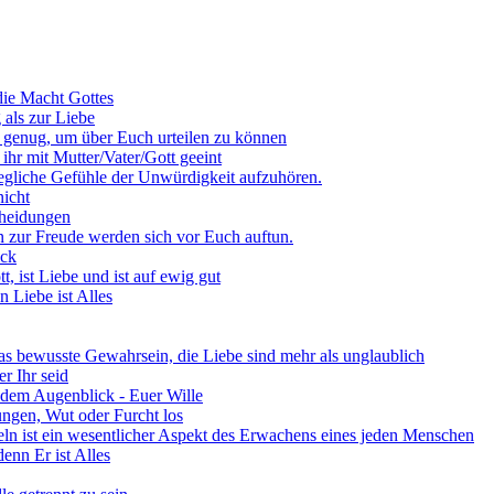
die Macht Gottes
 als zur Liebe
t genug, um über Euch urteilen zu können
 ihr mit Mutter/Vater/Gott geeint
jegliche Gefühle der Unwürdigkeit aufzuhören.
nicht
scheidungen
n zur Freude werden sich vor Euch auftun.
ick
tt, ist Liebe und ist auf ewig gut
n Liebe ist Alles
das bewusste Gewahrsein, die Liebe sind mehr als unglaublich
er Ihr seid
 jedem Augenblick - Euer Wille
ungen, Wut oder Furcht los
eln ist ein wesentlicher Aspekt des Erwachens eines jeden Menschen
enn Er ist Alles