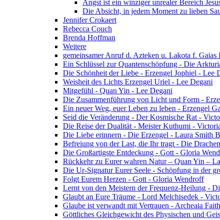
Angst ist ein winziger unrealer Bereich Jesu
Die Absicht, in jedem Moment zu lieben Sa
Jennifer Crokaert
Rebecca Couch
Brenda Hoffman
Weitere
gemeinsamer Anruf d. Azteken u. Lakota f. Gaias
Ein Schlüssel zur Quantenschöpfung - Die Arkturi
Die Schönheit der Liebe - Erzengel Jophiel - Lee 
Weisheit des Lichts Erzengel Uriel - Lee Degani
Mitgefühl - Quan Yin - Lee Degani
Die Zusammenführung von Licht und Form - Erzen
Ein neuer Weg, euer Leben zu leben - Erzengel Ga
Seid die Veränderung - Der Kosmische Rat - Vict
Die Reise der Dualität - Meister Kuthumi - Victor
Die Liebe erinnern - Die Erzengel - Laura Smith 
Befreiung von der Last, die Ihr tragt - Die Drac
Die Großartigste Entdeckung - Gott - Gloria Wend
Rückkehr zu Eurer wahren Natur – Quan Yin – L
Die Ur-Signatur Eurer Seele - Schöpfung in der gr
Folgt Eurem Herzen - Gott - Gloria Wendroff
Lernt von den Meistern der Frequenz-Heilung - Di
Glaubt an Eure Träume - Lord Melchisedek - Vict
Glaube ist verwandt mit Vertrauen - Archeaia Fait
Göttliches Gleichgewicht des Physischen und Geis