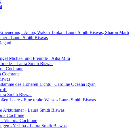
s
ul
 Erneuerung - Achia, Wakan Tanka - Laura Smith Biswas, Sharon Mart
aner - Laura Smith Biswas
Degani
gel Michael und Freunde - Ailia Mira
brielle – Laura Smith Biswas
oria Cochrane
ia Cochrane
Biswas
henstämme des Höheren Lichts - Caroline Oceana Ryan
roff
aura Smith Biswas
oßen Leere - Eine uralte Weise - Laura Smith Biswas
e Arkturianer - Laura Smith Biswas
oria Cochrane
h - Victoria Cochrane
tigen - Yeshua - Laura Smith Biswas