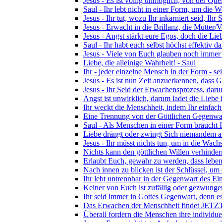
Jesus - Es ist völlig unmöglich, von der Quel
Saul - Ihr lebt nicht in einer Form, um die We
Jesus - Ihr tut, wozu Ihr inkarniert seid, Ihr 
Jesus - Erwacht in die Brillanz, die Mutter/V
Jesus - Angst stärkt eure Egos, doch die Lieb
Saul - Ihr habt euch selbst höchst effektiv d
Jesus - Viele von Euch glauben noch immer
Liebe, die alleinige Wahrheit! - Saul
Ihr - jeder einzelne Mensch in der Form - se
Jesus - Es ist nun Zeit anzuerkennen, dass G
Jesus - Ihr Seid der Erwachensprozess, darum
Angst ist unwirklich, darum ladet die Liebe 
Ihr weckt die Menschheit, indem Ihr einfach 
Eine Trennung von der Göttlichen Gegenwart
Saul - Als Menschen in einer Form braucht 
Liebe drängt oder zwingt Sich niemandem au
Jesus - Ihr müsst nichts tun, um in die Wac
Nichts kann den göttlichen Willen verhinde
Erlaubt Euch, gewahr zu werden, dass lebendi
Nach innen zu blicken ist der Schlüssel, um
Ihr lebt untrennbar in der Gegenwart des Ein
Keiner von Euch ist zufällig oder gezwunge
Ihr seid immer in Gottes Gegenwart, denn e
Das Erwachen der Menschheit findet JETZT! 
Überall fordern die Menschen ihre individue