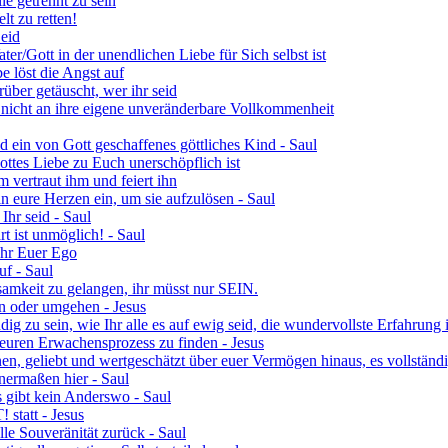
le getrennt zu sein
lt zu retten!
Seid
ater/Gott in der unendlichen Liebe für Sich selbst ist
e löst die Angst auf
arüber getäuscht, wer ihr seid
 nicht an ihre eigene unveränderbare Vollkommenheit
id ein von Gott geschaffenes göttliches Kind - Saul
ottes Liebe zu Euch unerschöpflich ist
 vertraut ihm und feiert ihn
in eure Herzen ein, um sie aufzulösen - Saul
Ihr seid - Saul
 ist unmöglich! - Saul
Ihr Euer Ego
f - Saul
hsamkeit zu gelangen, ihr müsst nur SEIN.
rn oder umgehen - Jesus
g zu sein, wie Ihr alle es auf ewig seid, die wundervollste Erfahrung is
 euren Erwachensprozess zu finden - Jesus
en, geliebt und wertgeschätzt über euer Vermögen hinaus, es vollständi
nermaßen hier - Saul
s gibt kein Anderswo - Saul
statt - Jesus
lle Souveränität zurück - Saul