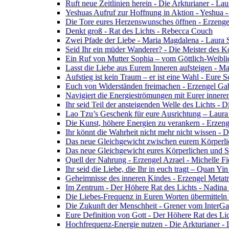
Ruft neue Zeitlinien herein - Die Arkturianer - La
Yeshuas Aufruf zur Hoffnung in Aktion - Yeshua 
Die Tore eures Herzenswunsches öffnen - Erzeng
Denkt groß - Rat des Lichts - Rebecca Couch
Zwei Pfade der Liebe - Maria Magdalena - Laura
Seid Ihr ein müder Wanderer? - Die Meister des K
Ein Ruf von Mutter Sophia – vom Göttlich-Weibli
Lasst die Liebe aus Eurem Inneren aufsteigen - M
Aufstieg ist kein Traum – er ist eine Wahl - Eure
Euch von Widerständen freimachen - Erzengel Gab
Navigiert die Energieströmungen mit Eurer inneren
Ihr seid Teil der ansteigenden Welle des Lichts - 
Lao Tzu’s Geschenk für eure Ausrichtung – Laur
Die Kunst, höhere Energien zu verankern - Erzen
Ihr könnt die Wahrheit nicht mehr nicht wissen - 
Das neue Gleichgewicht zwischen eurem Körperlich
Das neue Gleichgewicht eures Körperlichen und Spi
Quell der Nahrung - Erzengel Azrael - Michelle Fi
Ihr seid die Liebe, die Ihr in euch tragt – Quan Y
Geheimnisse des inneren Kindes - Erzengel Metat
Im Zentrum - Der Höhere Rat des Lichts - Nadin
Die Liebes-Frequenz in Euren Worten übermitteln 
Die Zukunft der Menschheit - Grener vom InterGa
Eure Definition von Gott - Der Höhere Rat des Li
Hochfrequenz-Energie nutzen - Die Arkturianer -