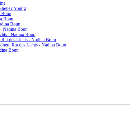
vine
 Shelley Young
a Boun
na Boun
Nadina Boun
s - Nadina Boun
ichts - Nadina Boun
re Rat des Lichts - Nadina Boun
 Höhere Rat des Lichts - Nadina Boun
adina Boun