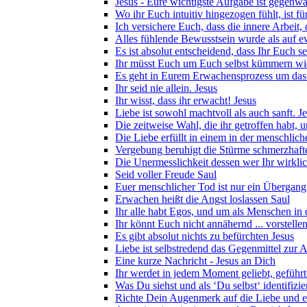
Jesus - Eure wichtigste Aufgabe ist gegenwärt
Wo ihr Euch intuitiv hingezogen fühlt, ist fü
Ich versichere Euch, dass die innere Arbeit, d
Alles fühlende Bewusstsein wurde als auf ew
Es ist absolut entscheidend, dass Ihr Euch se
Ihr müsst Euch um Euch selbst kümmern wi
Es geht in Eurem Erwachensprozess um das V
Ihr seid nie allein. Jesus
Ihr wisst, dass ihr erwacht! Jesus
Liebe ist sowohl machtvoll als auch sanft. J
Die zeitweise Wahl, die ihr getroffen habt,
Die Liebe erfüllt in einem in der menschlic
Vergebung beruhigt die Stürme schmerzhaft
Die Unermesslichkeit dessen wer Ihr wirklic
Seid voller Freude Saul
Euer menschlicher Tod ist nur ein Übergang
Erwachen heißt die Angst loslassen Saul
Ihr alle habt Egos, und um als Menschen in d
Ihr könnt Euch nicht annähernd ... vorstelle
Es gibt absolut nichts zu befürchten Jesus
Liebe ist selbstredend das Gegenmittel zur 
Eine kurze Nachricht - Jesus an Dich
Ihr werdet in jedem Moment geliebt, geführt 
Was Du siehst und als ‘Du selbst‘ identifizi
Richte Dein Augenmerk auf die Liebe und erf