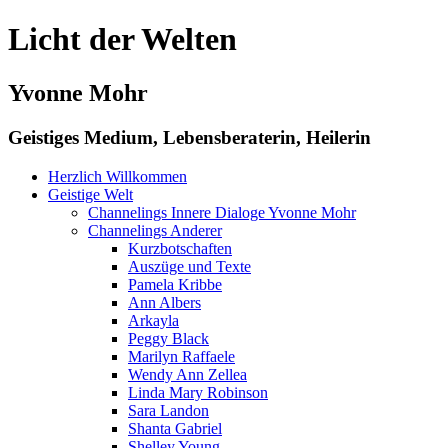
Licht der Welten
Yvonne Mohr
Geistiges Medium, Lebensberaterin, Heilerin
Herzlich Willkommen
Geistige Welt
Channelings Innere Dialoge Yvonne Mohr
Channelings Anderer
Kurzbotschaften
Auszüge und Texte
Pamela Kribbe
Ann Albers
Arkayla
Peggy Black
Marilyn Raffaele
Wendy Ann Zellea
Linda Mary Robinson
Sara Landon
Shanta Gabriel
Shelley Young