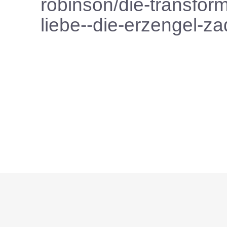
robinson/die-transform
liebe--die-erzengel-z