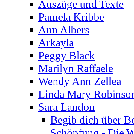
Auszüge und Texte
Pamela Kribbe
Ann Albers
Arkayla
Peggy Black
Marilyn Raffaele
Wendy Ann Zellea
Linda Mary Robinso
Sara Landon
Begib dich über B
Schöpfung - Die We