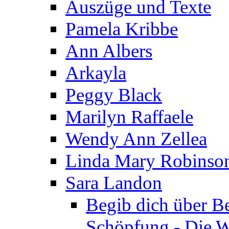
Auszüge und Texte
Pamela Kribbe
Ann Albers
Arkayla
Peggy Black
Marilyn Raffaele
Wendy Ann Zellea
Linda Mary Robinso
Sara Landon
Begib dich über B
Schöpfung - Die We