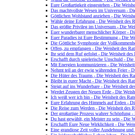
Eure Großartigkeit eingestehen - Die Weishe
Das machtvollste Wesen im Universum - Die
Göttlichen Wohlstand anziehen - Die Weishe
Wähle deine Erfahrung - Die Weisheit des R
Das größte Privileg im Universum - Die Wei
Euer wunderbarer menschlicher Körper - Di
Euer Paradies ist Eure Bestimmung - Die We
Die Göttliche Symphonie der Vollkommenhei
Offen, zu empfangen - Die Weisheit des Rat
Ihr seid dem Ruf gefolgt - Die Weisheit des 
Erschafft durch spielerische Unschuld - Die
Mit Energien kommunizieren - Die Weisheit
Nehmt teil an der ewig währenden Feier - D
Die Hüter des Traums - Die Weisheit des Ra
Bleibt in eurer Macht - Die Weisheit des Rat
Steigt auf ins Wunderbare - Die Weisheit de
Werdet Zeugen der Neuen Erde - Die Weishe
Ich weiß wer ich bin - Die Weisheit des Rat
Eure Erfahrung des Himmels auf Erden - Di
Die Reise zum Werden - Die Weisheit des R
Der großartige Prozess wahrer Schöpfung - 
Du hast gewählt, ein Meister zu sein - Die W
Erschafft Eure Neue Wirklichkeit - Die Weis
Eine grandiose Zeit voller Ausdehnung und 