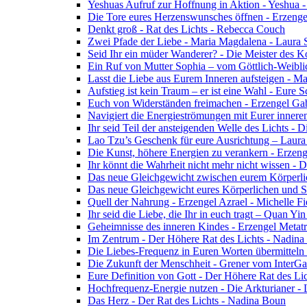
Yeshuas Aufruf zur Hoffnung in Aktion - Yeshua 
Die Tore eures Herzenswunsches öffnen - Erzeng
Denkt groß - Rat des Lichts - Rebecca Couch
Zwei Pfade der Liebe - Maria Magdalena - Laura
Seid Ihr ein müder Wanderer? - Die Meister des K
Ein Ruf von Mutter Sophia – vom Göttlich-Weibli
Lasst die Liebe aus Eurem Inneren aufsteigen - M
Aufstieg ist kein Traum – er ist eine Wahl - Eure
Euch von Widerständen freimachen - Erzengel Gab
Navigiert die Energieströmungen mit Eurer inneren
Ihr seid Teil der ansteigenden Welle des Lichts - 
Lao Tzu’s Geschenk für eure Ausrichtung – Laur
Die Kunst, höhere Energien zu verankern - Erzen
Ihr könnt die Wahrheit nicht mehr nicht wissen - 
Das neue Gleichgewicht zwischen eurem Körperlich
Das neue Gleichgewicht eures Körperlichen und Spi
Quell der Nahrung - Erzengel Azrael - Michelle Fi
Ihr seid die Liebe, die Ihr in euch tragt – Quan Y
Geheimnisse des inneren Kindes - Erzengel Metat
Im Zentrum - Der Höhere Rat des Lichts - Nadin
Die Liebes-Frequenz in Euren Worten übermitteln 
Die Zukunft der Menschheit - Grener vom InterGa
Eure Definition von Gott - Der Höhere Rat des Li
Hochfrequenz-Energie nutzen - Die Arkturianer -
Das Herz - Der Rat des Lichts - Nadina Boun