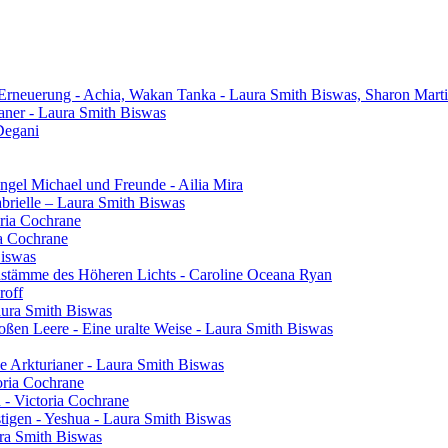
 Erneuerung - Achia, Wakan Tanka - Laura Smith Biswas, Sharon Mart
aner - Laura Smith Biswas
Degani
gel Michael und Freunde - Ailia Mira
brielle – Laura Smith Biswas
oria Cochrane
ia Cochrane
Biswas
henstämme des Höheren Lichts - Caroline Oceana Ryan
roff
aura Smith Biswas
oßen Leere - Eine uralte Weise - Laura Smith Biswas
e Arkturianer - Laura Smith Biswas
oria Cochrane
h - Victoria Cochrane
tigen - Yeshua - Laura Smith Biswas
ura Smith Biswas