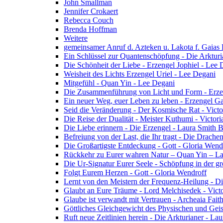
John Smallman
Jennifer Crokaert
Rebecca Couch
Brenda Hoffman
Weitere
gemeinsamer Anruf d. Azteken u. Lakota f. Gaias
Ein Schlüssel zur Quantenschöpfung - Die Arkturi
Die Schönheit der Liebe - Erzengel Jophiel - Lee 
Weisheit des Lichts Erzengel Uriel - Lee Degani
Mitgefühl - Quan Yin - Lee Degani
Die Zusammenführung von Licht und Form - Erzen
Ein neuer Weg, euer Leben zu leben - Erzengel Ga
Seid die Veränderung - Der Kosmische Rat - Vict
Die Reise der Dualität - Meister Kuthumi - Victor
Die Liebe erinnern - Die Erzengel - Laura Smith 
Befreiung von der Last, die Ihr tragt - Die Drac
Die Großartigste Entdeckung - Gott - Gloria Wend
Rückkehr zu Eurer wahren Natur – Quan Yin – L
Die Ur-Signatur Eurer Seele - Schöpfung in der gr
Folgt Eurem Herzen - Gott - Gloria Wendroff
Lernt von den Meistern der Frequenz-Heilung - Di
Glaubt an Eure Träume - Lord Melchisedek - Vict
Glaube ist verwandt mit Vertrauen - Archeaia Fait
Göttliches Gleichgewicht des Physischen und Geis
Ruft neue Zeitlinien herein - Die Arkturianer - La