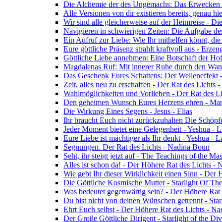
Die Alchemie der des Ungemachs: Das Erwecken Eu
Alle Versionen von dir existieren bereits, genau h
Wir sind alle gleicherweise auf der Heimreise - D
Navigieren in schwierigen Zeiten: Die Aufgabe de
Ein Aufruf zur Liebe: Wie Ihr mithelfen könnt, die
Eure göttliche Präsenz strahlt kraftvoll aus - Erz
Göttliche Liebe annehmen: Eine Botschaft der Ho
Magdalenas Ruf: Mit innerer Ruhe durch den Wand
Das Geschenk Eures Schattens: Der Welleneffekt 
Zeit, alles neu zu erschaffen - Der Rat des Lichts
Wahlmöglichkeiten und Vorlieben - Der Rat des L
Den geheimen Wunsch Eures Herzens ehren - Mar
Die Wirkung Eines Segens - Jesus - Elias
Ihr braucht Euch nicht zurückzuhalten Die Schöpf
Jeder Moment bietet eine Gelegenheit - Yeshua - 
Eure Liebe ist mächtiger als Ihr denkt - Yeshua - 
Segnungen. Der Rat des Lichts - Nadina Boun
Seht, ihr steigt jetzt auf - The Teachings of the Ma
Alles ist schon da! - Der Höhere Rat des Lichts -
Wie gebt Ihr dieser Wirklichkeit einen Sinn - Der
Die Göttliche Kosmische Mutter - Starlight Of Th
Was bedeutet gegenwärtig sein? - Der Höhere Rat
Du bist nicht von deinen Wünschen getrennt - Star
Ehrt Euch selbst - Der Höhere Rat des Lichts - N
Der Große Göttliche Dirigent - Starlight of the Di