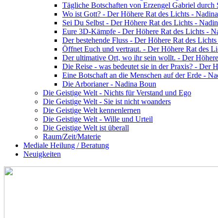
Tägliche Botschaften von Erzengel Gabriel durch
Wo ist Gott? - Der Höhere Rat des Lichts - Nadin
Sei Du Selbst - Der Höhere Rat des Lichts - Nadi
Eure 3D-Kämpfe - Der Höhere Rat des Lichts - 
Der bestehende Fluss - Der Höhere Rat des Licht
Öffnet Euch und vertraut. - Der Höhere Rat des L
Der ultimative Ort, wo ihr sein wollt. - Der Höhe
Die Reise - was bedeutet sie in der Praxis? - Der
Eine Botschaft an die Menschen auf der Erde - N
Die Arborianer - Nadina Boun
Die Geistige Welt - Nichts für Verstand und Ego
Die Geistige Welt - Sie ist nicht woanders
Die Geistige Welt kennenlernen
Die Geistige Welt - Wille und Urteil
Die Geistige Welt ist überall
Raum/Zeit/Materie
Mediale Heilung / Beratung
Neuigkeiten