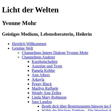
Licht der Welten
Yvonne Mohr
Geistiges Medium, Lebensberaterin, Heilerin
Herzlich Willkommen
Geistige Welt
Channelings Innere Dialoge Yvonne Mohr
Channelings Anderer
Kurzbotschaften
Auszüge und Texte
Pamela Kribbe
Ann Albers
Arkayla
Peggy Black
Marilyn Raffaele
Wendy Ann Zellea
Linda Mary Robinson
Sara Landon
Begib dich über Begrenzungen hinweg ins H
Wählt die Höchste Zeitlinie - Die Weisheit d