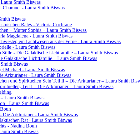
- Laura Smith Biswas
el Chamuel - Laura Smith Biswas
 Smith Biswas
osmischen Rates - Victoria Cochrane
chen – Mutter Sophia – Laura Smith Biswas
aria Magdalena - Laura Smith Biswas
 Schwester, ein Lichtwesen aus der Ferne - Laura Smith Biswas
rielle - Laura Smith Biswas
 Stille - Die Galaktische Lichtfamilie – Laura Smith Biswas
Die Galaktische Lichtfamilie – Laura Smith Biswas
a Smith Biswas
gel Michael - Laura Smith Biswas
Die Arkturianer - Laura Smith Biswas
en und Spirituellen Sein Teil II – Die Arkturianer – Laura Smith Bis
rituellen, Teil I – Die Arkturianer – Laura Smith Biswas
elding
in – Laura Smith Biswas
ron - Laura Smith Biswas
a Boun
- Die Arkturianer - Laura Smith Biswas
laktischen Rat - Laura Smith Biswas
chts - Nadina Boun
 Laura Smith Biswas