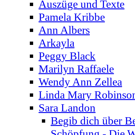
Auszüge und Texte
Pamela Kribbe
Ann Albers
Arkayla
Peggy Black
Marilyn Raffaele
Wendy Ann Zellea
Linda Mary Robinso
Sara Landon
Begib dich über B
Schöpfung - Die We