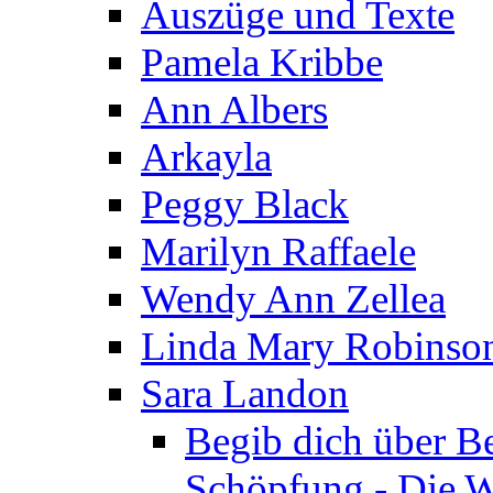
Auszüge und Texte
Pamela Kribbe
Ann Albers
Arkayla
Peggy Black
Marilyn Raffaele
Wendy Ann Zellea
Linda Mary Robinso
Sara Landon
Begib dich über B
Schöpfung - Die We