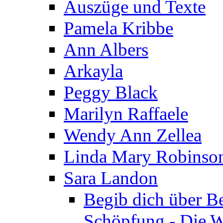
Auszüge und Texte
Pamela Kribbe
Ann Albers
Arkayla
Peggy Black
Marilyn Raffaele
Wendy Ann Zellea
Linda Mary Robinso
Sara Landon
Begib dich über B
Schöpfung - Die We