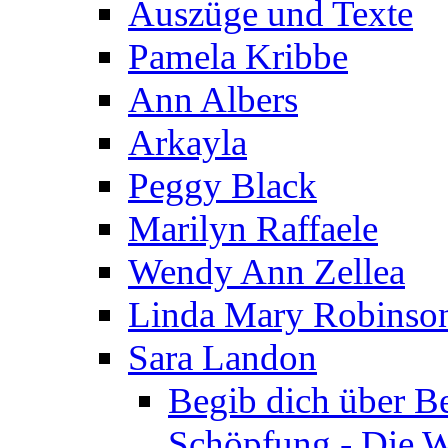
Auszüge und Texte
Pamela Kribbe
Ann Albers
Arkayla
Peggy Black
Marilyn Raffaele
Wendy Ann Zellea
Linda Mary Robinso
Sara Landon
Begib dich über B
Schöpfung - Die We