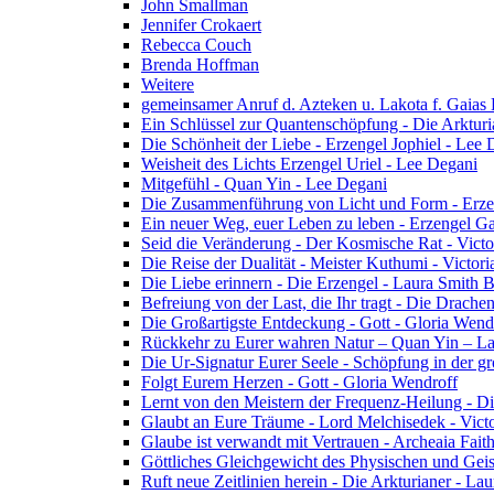
John Smallman
Jennifer Crokaert
Rebecca Couch
Brenda Hoffman
Weitere
gemeinsamer Anruf d. Azteken u. Lakota f. Gaias
Ein Schlüssel zur Quantenschöpfung - Die Arkturi
Die Schönheit der Liebe - Erzengel Jophiel - Lee 
Weisheit des Lichts Erzengel Uriel - Lee Degani
Mitgefühl - Quan Yin - Lee Degani
Die Zusammenführung von Licht und Form - Erzen
Ein neuer Weg, euer Leben zu leben - Erzengel Ga
Seid die Veränderung - Der Kosmische Rat - Vict
Die Reise der Dualität - Meister Kuthumi - Victor
Die Liebe erinnern - Die Erzengel - Laura Smith 
Befreiung von der Last, die Ihr tragt - Die Drac
Die Großartigste Entdeckung - Gott - Gloria Wend
Rückkehr zu Eurer wahren Natur – Quan Yin – L
Die Ur-Signatur Eurer Seele - Schöpfung in der gr
Folgt Eurem Herzen - Gott - Gloria Wendroff
Lernt von den Meistern der Frequenz-Heilung - Di
Glaubt an Eure Träume - Lord Melchisedek - Vict
Glaube ist verwandt mit Vertrauen - Archeaia Fait
Göttliches Gleichgewicht des Physischen und Geis
Ruft neue Zeitlinien herein - Die Arkturianer - La