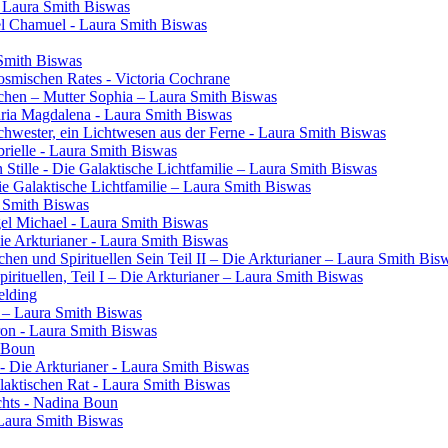
- Laura Smith Biswas
el Chamuel - Laura Smith Biswas
 Smith Biswas
osmischen Rates - Victoria Cochrane
chen – Mutter Sophia – Laura Smith Biswas
aria Magdalena - Laura Smith Biswas
 Schwester, ein Lichtwesen aus der Ferne - Laura Smith Biswas
rielle - Laura Smith Biswas
 Stille - Die Galaktische Lichtfamilie – Laura Smith Biswas
Die Galaktische Lichtfamilie – Laura Smith Biswas
a Smith Biswas
gel Michael - Laura Smith Biswas
Die Arkturianer - Laura Smith Biswas
en und Spirituellen Sein Teil II – Die Arkturianer – Laura Smith Bis
rituellen, Teil I – Die Arkturianer – Laura Smith Biswas
elding
in – Laura Smith Biswas
ron - Laura Smith Biswas
a Boun
- Die Arkturianer - Laura Smith Biswas
laktischen Rat - Laura Smith Biswas
chts - Nadina Boun
 Laura Smith Biswas