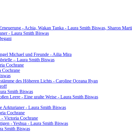
 Erneuerung - Achia, Wakan Tanka - Laura Smith Biswas, Sharon Mart
aner - Laura Smith Biswas
Degani
gel Michael und Freunde - Ailia Mira
brielle – Laura Smith Biswas
oria Cochrane
ia Cochrane
Biswas
henstämme des Höheren Lichts - Caroline Oceana Ryan
roff
aura Smith Biswas
oßen Leere - Eine uralte Weise - Laura Smith Biswas
e Arkturianer - Laura Smith Biswas
oria Cochrane
h - Victoria Cochrane
tigen - Yeshua - Laura Smith Biswas
ura Smith Biswas