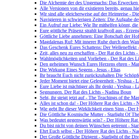
Die Alchemie der des Ungemachs: Das Erwecken Eu
Alle Versionen von dir existieren bereits, genau h
Wir sind alle gleicherweise auf der Heimreise - D
Navigieren in schwierigen Zeiten: Die Aufgabe de
Ein Aufruf zur Liebe: Wie Ihr mithelfen könnt, die
Eure göttliche Präsenz strahlt kraftvoll aus - Erz
Göttliche Liebe annehmen: Eine Botschaft der Ho
Magdalenas Ruf: Mit innerer Ruhe durch den Wand
Das Geschenk Eures Schattens: Der Welleneffekt 
Zeit, alles neu zu erschaffen - Der Rat des Lichts
Wahlmöglichkeiten und Vorlieben - Der Rat des L
Den geheimen Wunsch Eures Herzens ehren - Mar
Die Wirkung Eines Segens - Jesus - Elias
Ihr braucht Euch nicht zurückzuhalten Die Schöpf
Jeder Moment bietet eine Gelegenheit - Yeshua - 
Eure Liebe ist mächtiger als Ihr denkt - Yeshua - 
Segnungen. Der Rat des Lichts - Nadina Boun
Seht, ihr steigt jetzt auf - The Teachings of the Ma
Alles ist schon da! - Der Höhere Rat des Lichts -
Wie gebt Ihr dieser Wirklichkeit einen Sinn - Der
Die Göttliche Kosmische Mutter - Starlight Of Th
Was bedeutet gegenwärtig sein? - Der Höhere Rat
Du bist nicht von deinen Wünschen getrennt - Star
Ehrt Euch selbst - Der Höhere Rat des Lichts - N
Der Große Göttliche Dirigent - Starlight of the Di