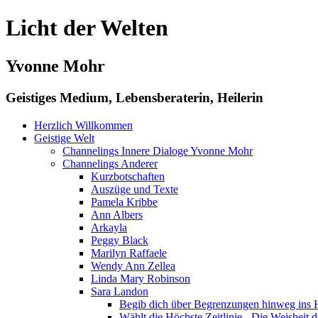
Licht der Welten
Yvonne Mohr
Geistiges Medium, Lebensberaterin, Heilerin
Herzlich Willkommen
Geistige Welt
Channelings Innere Dialoge Yvonne Mohr
Channelings Anderer
Kurzbotschaften
Auszüge und Texte
Pamela Kribbe
Ann Albers
Arkayla
Peggy Black
Marilyn Raffaele
Wendy Ann Zellea
Linda Mary Robinson
Sara Landon
Begib dich über Begrenzungen hinweg ins H
Wählt die Höchste Zeitlinie - Die Weisheit d