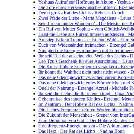
Yeshuas Aufruf zur Hoffnung in Aktion - Yeshua 
Die Tore eures Herzenswunsches öffnen - Erzeng
Denkt groß - Rat des Lichts - Rebecca Couch
Zwei Pfade der Liebe - Maria Magdalena - Laura
Seid Ihr ein müder Wanderer? - Die Meister des K
Ein Ruf von Mutter Sophia – vom Göttlich-Weibli
Lasst die Liebe aus Eurem Inneren aufsteigen - M
Aufstieg ist kein Traum – er ist eine Wahl - Eure
Euch von Widerständen freimachen - Erzengel Gab
Navigiert die Energieströmungen mit Eurer inneren
Ihr seid Teil der ansteigenden Welle des Lichts - 
Lao Tzu’s Geschenk für eure Ausrichtung – Laur
Die Kunst, höhere Energien zu verankern - Erzen
Ihr könnt die Wahrheit nicht mehr nicht wissen - 
Das neue Gleichgewicht zwischen eurem Körperlich
Das neue Gleichgewicht eures Körperlichen und Spi
Quell der Nahrung - Erzengel Azrael - Michelle Fi
Ihr seid die Liebe, die Ihr in euch tragt – Quan Y
Geheimnisse des inneren Kindes - Erzengel Metat
Im Zentrum - Der Höhere Rat des Lichts - Nadin
Die Liebes-Frequenz in Euren Worten übermitteln 
Die Zukunft der Menschheit - Grener vom InterGa
Eure Definition von Gott - Der Höhere Rat des Li
Hochfrequenz-Energie nutzen - Die Arkturianer -
Das Herz - Der Rat des Lichts - Nadina Boun