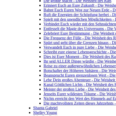
Die größte Macht - Die Weisheit des Rats
Erinnert Euch an Eure Zukunft - Die Weishe
Bahnt Euch Euren Weg zur Neuen Erde - Di
Ruft die Energien der Schöpfung herbei - Di
Spielt mit den unendlichen Möglichkeiten - 
Verbindet Euch wieder mit den Sehnsüchten 
Entfesselt die Magie des Universums - Die W
Zelebriert Eure Bestimmung - Die Weisheit 
Die Frequenz der Fülle - Die Weisheit des 
Spürt und geht über die Grenzen hinaus - D
Verwandelt Euch in pure Liebe - Die Weishe
Schreibt eure eigene Lebensgeschichte - Di
Dies ist Euer Moment - Die Weisheit des Ra
Ihr seid ALLER Dinge würdig - Die Weishei
Reise zu einer außergewöhnlichen Lebenserf
Botschafter der Höheren Sphären - Die Weis
Beansprucht Euren grenzenlosen Wert - Die
Lebe Dein großes Abenteuer - Die Weisheit
Kanal Göttlichen Lichts - Die Weisheit des 
Meister der großen Liebe - Die Weisheit de
Jenseits Eurer wildesten Träume - Die Weish
Nichts erreicht den Wert des Himmels auf E
Die machtvollsten Zeiten dieses Jahrzehnts 
Shanta Gabriel
Shelley Young