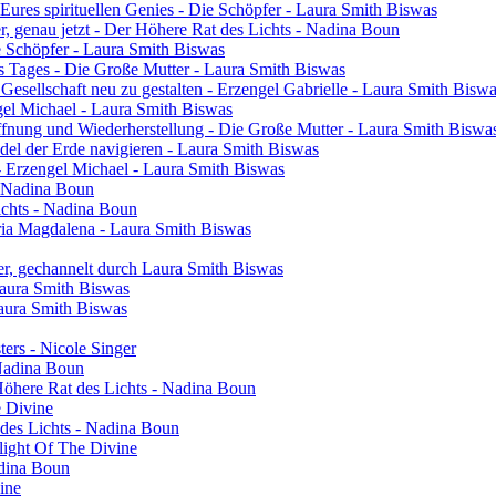
res spirituellen Genies - Die Schöpfer - Laura Smith Biswas
ier, genau jetzt - Der Höhere Rat des Lichts - Nadina Boun
ie Schöpfer - Laura Smith Biswas
s Tages - Die Große Mutter - Laura Smith Biswas
 Gesellschaft neu zu gestalten - Erzengel Gabrielle - Laura Smith Bisw
engel Michael - Laura Smith Biswas
ffnung und Wiederherstellung - Die Große Mutter - Laura Smith Biswa
el der Erde navigieren - Laura Smith Biswas
- Erzengel Michael - Laura Smith Biswas
 - Nadina Boun
ichts - Nadina Boun
ia Magdalena - Laura Smith Biswas
er, gechannelt durch Laura Smith Biswas
Laura Smith Biswas
Laura Smith Biswas
sters - Nicole Singer
 Nadina Boun
 Höhere Rat des Lichts - Nadina Boun
e Divine
 des Lichts - Nadina Boun
light Of The Divine
adina Boun
vine