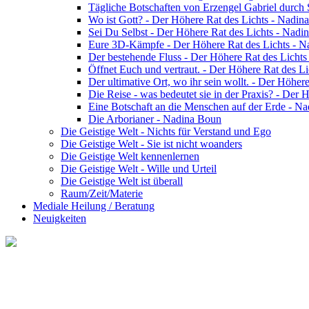
Tägliche Botschaften von Erzengel Gabriel durch
Wo ist Gott? - Der Höhere Rat des Lichts - Nadin
Sei Du Selbst - Der Höhere Rat des Lichts - Nadi
Eure 3D-Kämpfe - Der Höhere Rat des Lichts - 
Der bestehende Fluss - Der Höhere Rat des Licht
Öffnet Euch und vertraut. - Der Höhere Rat des L
Der ultimative Ort, wo ihr sein wollt. - Der Höhe
Die Reise - was bedeutet sie in der Praxis? - Der
Eine Botschaft an die Menschen auf der Erde - N
Die Arborianer - Nadina Boun
Die Geistige Welt - Nichts für Verstand und Ego
Die Geistige Welt - Sie ist nicht woanders
Die Geistige Welt kennenlernen
Die Geistige Welt - Wille und Urteil
Die Geistige Welt ist überall
Raum/Zeit/Materie
Mediale Heilung / Beratung
Neuigkeiten