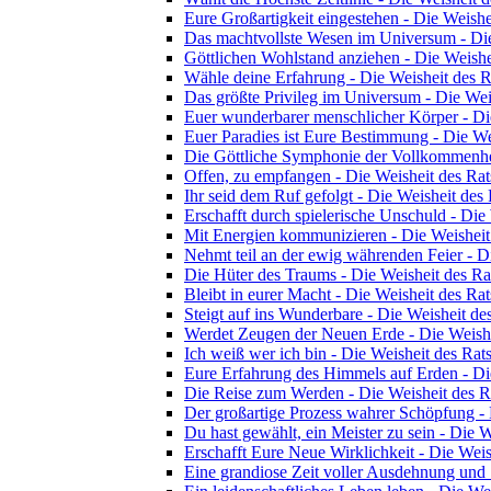
Eure Großartigkeit eingestehen - Die Weishe
Das machtvollste Wesen im Universum - Die
Göttlichen Wohlstand anziehen - Die Weishe
Wähle deine Erfahrung - Die Weisheit des R
Das größte Privileg im Universum - Die Wei
Euer wunderbarer menschlicher Körper - Di
Euer Paradies ist Eure Bestimmung - Die We
Die Göttliche Symphonie der Vollkommenhei
Offen, zu empfangen - Die Weisheit des Rat
Ihr seid dem Ruf gefolgt - Die Weisheit des 
Erschafft durch spielerische Unschuld - Die
Mit Energien kommunizieren - Die Weisheit
Nehmt teil an der ewig währenden Feier - D
Die Hüter des Traums - Die Weisheit des Ra
Bleibt in eurer Macht - Die Weisheit des Rat
Steigt auf ins Wunderbare - Die Weisheit de
Werdet Zeugen der Neuen Erde - Die Weishe
Ich weiß wer ich bin - Die Weisheit des Rat
Eure Erfahrung des Himmels auf Erden - Di
Die Reise zum Werden - Die Weisheit des R
Der großartige Prozess wahrer Schöpfung - 
Du hast gewählt, ein Meister zu sein - Die W
Erschafft Eure Neue Wirklichkeit - Die Weis
Eine grandiose Zeit voller Ausdehnung und 