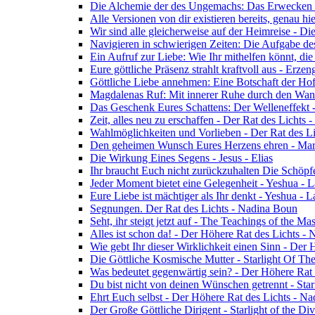
Die Alchemie der des Ungemachs: Das Erwecken Eu
Alle Versionen von dir existieren bereits, genau h
Wir sind alle gleicherweise auf der Heimreise - D
Navigieren in schwierigen Zeiten: Die Aufgabe de
Ein Aufruf zur Liebe: Wie Ihr mithelfen könnt, die
Eure göttliche Präsenz strahlt kraftvoll aus - Erz
Göttliche Liebe annehmen: Eine Botschaft der Ho
Magdalenas Ruf: Mit innerer Ruhe durch den Wand
Das Geschenk Eures Schattens: Der Welleneffekt 
Zeit, alles neu zu erschaffen - Der Rat des Lichts
Wahlmöglichkeiten und Vorlieben - Der Rat des L
Den geheimen Wunsch Eures Herzens ehren - Mar
Die Wirkung Eines Segens - Jesus - Elias
Ihr braucht Euch nicht zurückzuhalten Die Schöpf
Jeder Moment bietet eine Gelegenheit - Yeshua - 
Eure Liebe ist mächtiger als Ihr denkt - Yeshua - 
Segnungen. Der Rat des Lichts - Nadina Boun
Seht, ihr steigt jetzt auf - The Teachings of the Ma
Alles ist schon da! - Der Höhere Rat des Lichts -
Wie gebt Ihr dieser Wirklichkeit einen Sinn - Der
Die Göttliche Kosmische Mutter - Starlight Of Th
Was bedeutet gegenwärtig sein? - Der Höhere Rat
Du bist nicht von deinen Wünschen getrennt - Star
Ehrt Euch selbst - Der Höhere Rat des Lichts - N
Der Große Göttliche Dirigent - Starlight of the Di