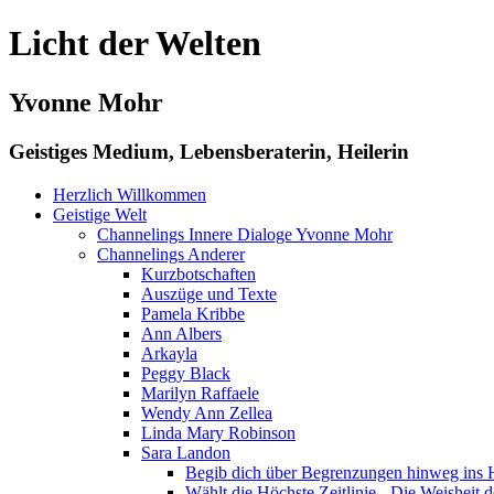
Licht der Welten
Yvonne Mohr
Geistiges Medium, Lebensberaterin, Heilerin
Herzlich Willkommen
Geistige Welt
Channelings Innere Dialoge Yvonne Mohr
Channelings Anderer
Kurzbotschaften
Auszüge und Texte
Pamela Kribbe
Ann Albers
Arkayla
Peggy Black
Marilyn Raffaele
Wendy Ann Zellea
Linda Mary Robinson
Sara Landon
Begib dich über Begrenzungen hinweg ins H
Wählt die Höchste Zeitlinie - Die Weisheit d