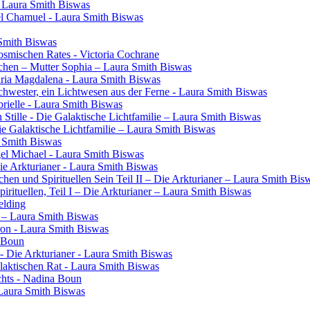
- Laura Smith Biswas
el Chamuel - Laura Smith Biswas
 Smith Biswas
osmischen Rates - Victoria Cochrane
chen – Mutter Sophia – Laura Smith Biswas
aria Magdalena - Laura Smith Biswas
 Schwester, ein Lichtwesen aus der Ferne - Laura Smith Biswas
rielle - Laura Smith Biswas
 Stille - Die Galaktische Lichtfamilie – Laura Smith Biswas
Die Galaktische Lichtfamilie – Laura Smith Biswas
a Smith Biswas
gel Michael - Laura Smith Biswas
Die Arkturianer - Laura Smith Biswas
en und Spirituellen Sein Teil II – Die Arkturianer – Laura Smith Bis
rituellen, Teil I – Die Arkturianer – Laura Smith Biswas
elding
in – Laura Smith Biswas
ron - Laura Smith Biswas
a Boun
- Die Arkturianer - Laura Smith Biswas
laktischen Rat - Laura Smith Biswas
chts - Nadina Boun
 Laura Smith Biswas