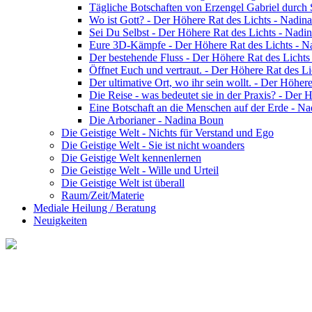
Tägliche Botschaften von Erzengel Gabriel durch
Wo ist Gott? - Der Höhere Rat des Lichts - Nadin
Sei Du Selbst - Der Höhere Rat des Lichts - Nadi
Eure 3D-Kämpfe - Der Höhere Rat des Lichts - 
Der bestehende Fluss - Der Höhere Rat des Licht
Öffnet Euch und vertraut. - Der Höhere Rat des L
Der ultimative Ort, wo ihr sein wollt. - Der Höhe
Die Reise - was bedeutet sie in der Praxis? - Der
Eine Botschaft an die Menschen auf der Erde - N
Die Arborianer - Nadina Boun
Die Geistige Welt - Nichts für Verstand und Ego
Die Geistige Welt - Sie ist nicht woanders
Die Geistige Welt kennenlernen
Die Geistige Welt - Wille und Urteil
Die Geistige Welt ist überall
Raum/Zeit/Materie
Mediale Heilung / Beratung
Neuigkeiten