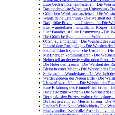
Eure Großartigkeit eingestehen - Die Weishe
Das machtvollste Wesen im Universum - Die
Göttlichen Wohlstand anziehen - Die Weishe
Wähle deine Erfahrung - Die Weisheit des R
Das größte Privileg im Universum - Die Wei
Euer wunderbarer menschlicher Körper - Di
Euer Paradies ist Eure Bestimmung - Die We
Die Göttliche Symphonie der Vollkommenhei
Offen, zu empfangen - Die Weisheit des Rat
Ihr seid dem Ruf gefolgt - Die Weisheit des 
Erschafft durch spielerische Unschuld - Die
Mit Energien kommunizieren - Die Weisheit
Nehmt teil an der ewig währenden Feier - D
Die Hüter des Traums - Die Weisheit des Ra
Bleibt in eurer Macht - Die Weisheit des Rat
Steigt auf ins Wunderbare - Die Weisheit de
Werdet Zeugen der Neuen Erde - Die Weishe
Ich weiß wer ich bin - Die Weisheit des Rat
Eure Erfahrung des Himmels auf Erden - Di
Die Reise zum Werden - Die Weisheit des R
Der großartige Prozess wahrer Schöpfung - 
Du hast gewählt, ein Meister zu sein - Die W
Erschafft Eure Neue Wirklichkeit - Die Weis
Eine grandiose Zeit voller Ausdehnung und 