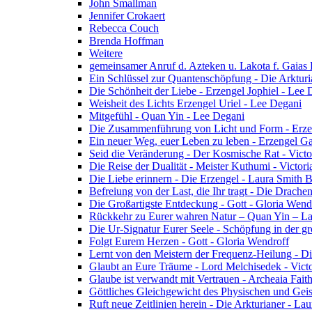
John Smallman
Jennifer Crokaert
Rebecca Couch
Brenda Hoffman
Weitere
gemeinsamer Anruf d. Azteken u. Lakota f. Gaias
Ein Schlüssel zur Quantenschöpfung - Die Arkturi
Die Schönheit der Liebe - Erzengel Jophiel - Lee 
Weisheit des Lichts Erzengel Uriel - Lee Degani
Mitgefühl - Quan Yin - Lee Degani
Die Zusammenführung von Licht und Form - Erzen
Ein neuer Weg, euer Leben zu leben - Erzengel Ga
Seid die Veränderung - Der Kosmische Rat - Vict
Die Reise der Dualität - Meister Kuthumi - Victor
Die Liebe erinnern - Die Erzengel - Laura Smith 
Befreiung von der Last, die Ihr tragt - Die Drac
Die Großartigste Entdeckung - Gott - Gloria Wend
Rückkehr zu Eurer wahren Natur – Quan Yin – L
Die Ur-Signatur Eurer Seele - Schöpfung in der gr
Folgt Eurem Herzen - Gott - Gloria Wendroff
Lernt von den Meistern der Frequenz-Heilung - Di
Glaubt an Eure Träume - Lord Melchisedek - Vict
Glaube ist verwandt mit Vertrauen - Archeaia Fait
Göttliches Gleichgewicht des Physischen und Geis
Ruft neue Zeitlinien herein - Die Arkturianer - La