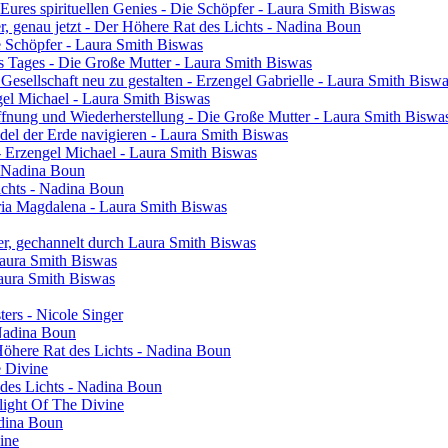
res spirituellen Genies - Die Schöpfer - Laura Smith Biswas
ier, genau jetzt - Der Höhere Rat des Lichts - Nadina Boun
ie Schöpfer - Laura Smith Biswas
s Tages - Die Große Mutter - Laura Smith Biswas
 Gesellschaft neu zu gestalten - Erzengel Gabrielle - Laura Smith Bisw
engel Michael - Laura Smith Biswas
ffnung und Wiederherstellung - Die Große Mutter - Laura Smith Biswa
el der Erde navigieren - Laura Smith Biswas
- Erzengel Michael - Laura Smith Biswas
 - Nadina Boun
ichts - Nadina Boun
ia Magdalena - Laura Smith Biswas
er, gechannelt durch Laura Smith Biswas
Laura Smith Biswas
Laura Smith Biswas
sters - Nicole Singer
 Nadina Boun
 Höhere Rat des Lichts - Nadina Boun
e Divine
 des Lichts - Nadina Boun
light Of The Divine
adina Boun
vine