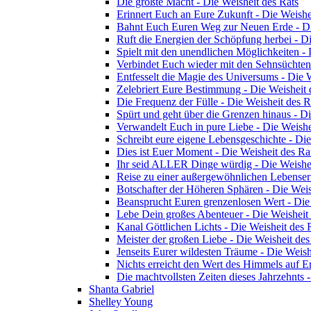
Die größte Macht - Die Weisheit des Rats
Erinnert Euch an Eure Zukunft - Die Weishe
Bahnt Euch Euren Weg zur Neuen Erde - Di
Ruft die Energien der Schöpfung herbei - Di
Spielt mit den unendlichen Möglichkeiten - 
Verbindet Euch wieder mit den Sehnsüchten 
Entfesselt die Magie des Universums - Die W
Zelebriert Eure Bestimmung - Die Weisheit 
Die Frequenz der Fülle - Die Weisheit des 
Spürt und geht über die Grenzen hinaus - D
Verwandelt Euch in pure Liebe - Die Weishe
Schreibt eure eigene Lebensgeschichte - Di
Dies ist Euer Moment - Die Weisheit des Ra
Ihr seid ALLER Dinge würdig - Die Weishei
Reise zu einer außergewöhnlichen Lebenserf
Botschafter der Höheren Sphären - Die Weis
Beansprucht Euren grenzenlosen Wert - Die
Lebe Dein großes Abenteuer - Die Weisheit
Kanal Göttlichen Lichts - Die Weisheit des 
Meister der großen Liebe - Die Weisheit de
Jenseits Eurer wildesten Träume - Die Weish
Nichts erreicht den Wert des Himmels auf E
Die machtvollsten Zeiten dieses Jahrzehnts 
Shanta Gabriel
Shelley Young