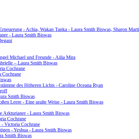
 Erneuerung - Achia, Wakan Tanka - Laura Smith Biswas, Sharon Mart
aner - Laura Smith Biswas
Degani
gel Michael und Freunde - Ailia Mira
brielle – Laura Smith Biswas
oria Cochrane
ia Cochrane
Biswas
henstämme des Höheren Lichts - Caroline Oceana Ryan
roff
aura Smith Biswas
oßen Leere - Eine uralte Weise - Laura Smith Biswas
e Arkturianer - Laura Smith Biswas
oria Cochrane
h - Victoria Cochrane
tigen - Yeshua - Laura Smith Biswas
ura Smith Biswas