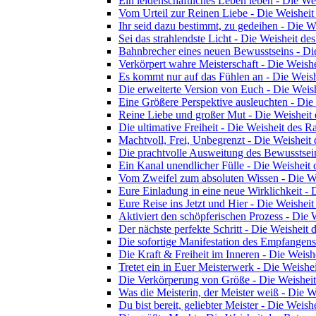
Ein leidenschaftliches Leben leben - Die We
Vom Urteil zur Reinen Liebe - Die Weisheit
Ihr seid dazu bestimmt, zu gedeihen - Die W
Sei das strahlendste Licht - Die Weisheit des
Bahnbrecher eines neuen Bewusstseins - Die
Verkörpert wahre Meisterschaft - Die Weishe
Es kommt nur auf das Fühlen an - Die Weish
Die erweiterte Version von Euch - Die Weish
Eine Größere Perspektive ausleuchten - Die
Reine Liebe und großer Mut - Die Weisheit 
Die ultimative Freiheit - Die Weisheit des Ra
Machtvoll, Frei, Unbegrenzt - Die Weisheit 
Die prachtvolle Ausweitung des Bewusstsein
Ein Kanal unendlicher Fülle - Die Weisheit 
Vom Zweifel zum absoluten Wissen - Die We
Eure Einladung in eine neue Wirklichkeit - 
Eure Reise ins Jetzt und Hier - Die Weisheit
Aktiviert den schöpferischen Prozess - Die 
Der nächste perfekte Schritt - Die Weisheit 
Die sofortige Manifestation des Empfangens
Die Kraft & Freiheit im Inneren - Die Weish
Tretet ein in Euer Meisterwerk - Die Weishei
Die Verkörperung von Größe - Die Weisheit
Was die Meisterin, der Meister weiß - Die W
Du bist bereit, geliebter Meister - Die Weish