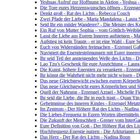
Yeshuas Aufruf zur Hoffnung in Aktion - Yeshua 
Die Tore eures Herzenswunsches öffnen - Erzeng
Denkt groß - Rat des Lichts - Rebecca Couch
Zwei Pfade der Liebe - Maria Magdalena - Laura
Seid Ihr ein müder Wanderer? - Die Meister des K
Ein Ruf von Mutter Sophia – vom Göttlich-Weibli
Lasst die Liebe aus Eurem Inneren aufsteigen - M
Aufstieg ist kein Traum – er ist eine Wahl - Eure
Euch von Widerständen freimachen - Erzengel Gab
Navigiert die Energieströmungen mit Eurer inneren
Ihr seid Teil der ansteigenden Welle des Lichts - 
Lao Tzu’s Geschenk für eure Ausrichtung – Laur
Die Kunst, höhere Energien zu verankern - Erzen
Ihr könnt die Wahrheit nicht mehr nicht wissen - 
Das neue Gleichgewicht zwischen eurem Körperlich
Das neue Gleichgewicht eures Körperlichen und Spi
Quell der Nahrung - Erzengel Azrael - Michelle Fi
Ihr seid die Liebe, die Ihr in euch tragt – Quan Y
Geheimnisse des inneren Kindes - Erzengel Metat
Im Zentrum - Der Höhere Rat des Lichts - Nadin
Die Liebes-Frequenz in Euren Worten übermitteln 
Die Zukunft der Menschheit - Grener vom InterGa
Eure Definition von Gott - Der Höhere Rat des Li
Hochfrequenz-Energie nutzen - Die Arkturianer -
Das Herz - Der Rat des Lichts - Nadina Boun