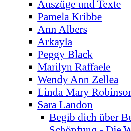
Auszüge und Texte
Pamela Kribbe
Ann Albers
Arkayla
Peggy Black
Marilyn Raffaele
Wendy Ann Zellea
Linda Mary Robinso
Sara Landon
Begib dich über B
Schöpfung - Die We