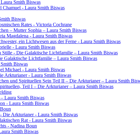
- Laura Smith Biswas
el Chamuel - Laura Smith Biswas
 Smith Biswas
osmischen Rates - Victoria Cochrane
chen – Mutter Sophia – Laura Smith Biswas
aria Magdalena - Laura Smith Biswas
 Schwester, ein Lichtwesen aus der Ferne - Laura Smith Biswas
rielle - Laura Smith Biswas
 Stille - Die Galaktische Lichtfamilie – Laura Smith Biswas
Die Galaktische Lichtfamilie – Laura Smith Biswas
a Smith Biswas
gel Michael - Laura Smith Biswas
Die Arkturianer - Laura Smith Biswas
en und Spirituellen Sein Teil II – Die Arkturianer – Laura Smith Bis
rituellen, Teil I – Die Arkturianer – Laura Smith Biswas
elding
in – Laura Smith Biswas
ron - Laura Smith Biswas
a Boun
- Die Arkturianer - Laura Smith Biswas
laktischen Rat - Laura Smith Biswas
chts - Nadina Boun
 Laura Smith Biswas