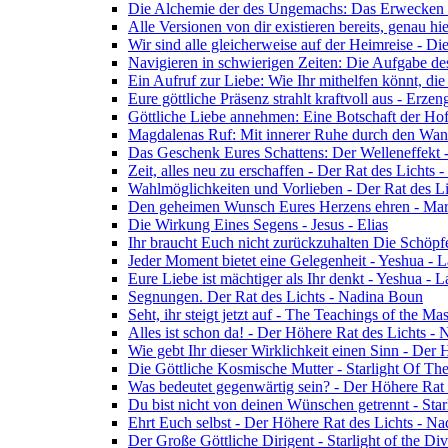
Die Alchemie der des Ungemachs: Das Erwecken Eu
Alle Versionen von dir existieren bereits, genau h
Wir sind alle gleicherweise auf der Heimreise - D
Navigieren in schwierigen Zeiten: Die Aufgabe de
Ein Aufruf zur Liebe: Wie Ihr mithelfen könnt, die
Eure göttliche Präsenz strahlt kraftvoll aus - Erz
Göttliche Liebe annehmen: Eine Botschaft der Ho
Magdalenas Ruf: Mit innerer Ruhe durch den Wand
Das Geschenk Eures Schattens: Der Welleneffekt 
Zeit, alles neu zu erschaffen - Der Rat des Lichts
Wahlmöglichkeiten und Vorlieben - Der Rat des L
Den geheimen Wunsch Eures Herzens ehren - Mar
Die Wirkung Eines Segens - Jesus - Elias
Ihr braucht Euch nicht zurückzuhalten Die Schöpf
Jeder Moment bietet eine Gelegenheit - Yeshua - 
Eure Liebe ist mächtiger als Ihr denkt - Yeshua - 
Segnungen. Der Rat des Lichts - Nadina Boun
Seht, ihr steigt jetzt auf - The Teachings of the Ma
Alles ist schon da! - Der Höhere Rat des Lichts -
Wie gebt Ihr dieser Wirklichkeit einen Sinn - Der
Die Göttliche Kosmische Mutter - Starlight Of Th
Was bedeutet gegenwärtig sein? - Der Höhere Rat
Du bist nicht von deinen Wünschen getrennt - Star
Ehrt Euch selbst - Der Höhere Rat des Lichts - N
Der Große Göttliche Dirigent - Starlight of the Di