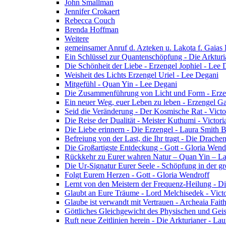
John Smallman
Jennifer Crokaert
Rebecca Couch
Brenda Hoffman
Weitere
gemeinsamer Anruf d. Azteken u. Lakota f. Gaias
Ein Schlüssel zur Quantenschöpfung - Die Arkturi
Die Schönheit der Liebe - Erzengel Jophiel - Lee 
Weisheit des Lichts Erzengel Uriel - Lee Degani
Mitgefühl - Quan Yin - Lee Degani
Die Zusammenführung von Licht und Form - Erzen
Ein neuer Weg, euer Leben zu leben - Erzengel Ga
Seid die Veränderung - Der Kosmische Rat - Vict
Die Reise der Dualität - Meister Kuthumi - Victor
Die Liebe erinnern - Die Erzengel - Laura Smith 
Befreiung von der Last, die Ihr tragt - Die Drac
Die Großartigste Entdeckung - Gott - Gloria Wend
Rückkehr zu Eurer wahren Natur – Quan Yin – L
Die Ur-Signatur Eurer Seele - Schöpfung in der gr
Folgt Eurem Herzen - Gott - Gloria Wendroff
Lernt von den Meistern der Frequenz-Heilung - Di
Glaubt an Eure Träume - Lord Melchisedek - Vict
Glaube ist verwandt mit Vertrauen - Archeaia Fait
Göttliches Gleichgewicht des Physischen und Geis
Ruft neue Zeitlinien herein - Die Arkturianer - La