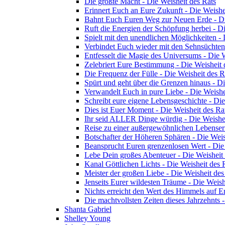
Die größte Macht - Die Weisheit des Rats
Erinnert Euch an Eure Zukunft - Die Weishe
Bahnt Euch Euren Weg zur Neuen Erde - Di
Ruft die Energien der Schöpfung herbei - Di
Spielt mit den unendlichen Möglichkeiten - 
Verbindet Euch wieder mit den Sehnsüchten 
Entfesselt die Magie des Universums - Die W
Zelebriert Eure Bestimmung - Die Weisheit 
Die Frequenz der Fülle - Die Weisheit des 
Spürt und geht über die Grenzen hinaus - D
Verwandelt Euch in pure Liebe - Die Weishe
Schreibt eure eigene Lebensgeschichte - Di
Dies ist Euer Moment - Die Weisheit des Ra
Ihr seid ALLER Dinge würdig - Die Weishei
Reise zu einer außergewöhnlichen Lebenserf
Botschafter der Höheren Sphären - Die Weis
Beansprucht Euren grenzenlosen Wert - Die
Lebe Dein großes Abenteuer - Die Weisheit
Kanal Göttlichen Lichts - Die Weisheit des 
Meister der großen Liebe - Die Weisheit de
Jenseits Eurer wildesten Träume - Die Weish
Nichts erreicht den Wert des Himmels auf E
Die machtvollsten Zeiten dieses Jahrzehnts 
Shanta Gabriel
Shelley Young