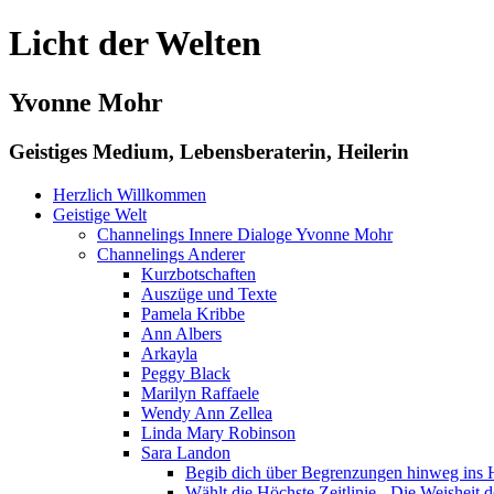
Licht der Welten
Yvonne Mohr
Geistiges Medium, Lebensberaterin, Heilerin
Herzlich Willkommen
Geistige Welt
Channelings Innere Dialoge Yvonne Mohr
Channelings Anderer
Kurzbotschaften
Auszüge und Texte
Pamela Kribbe
Ann Albers
Arkayla
Peggy Black
Marilyn Raffaele
Wendy Ann Zellea
Linda Mary Robinson
Sara Landon
Begib dich über Begrenzungen hinweg ins H
Wählt die Höchste Zeitlinie - Die Weisheit d