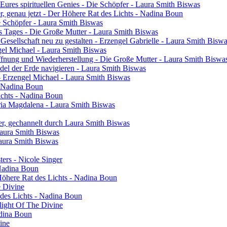
res spirituellen Genies - Die Schöpfer - Laura Smith Biswas
ier, genau jetzt - Der Höhere Rat des Lichts - Nadina Boun
ie Schöpfer - Laura Smith Biswas
s Tages - Die Große Mutter - Laura Smith Biswas
 Gesellschaft neu zu gestalten - Erzengel Gabrielle - Laura Smith Bisw
engel Michael - Laura Smith Biswas
ffnung und Wiederherstellung - Die Große Mutter - Laura Smith Biswa
el der Erde navigieren - Laura Smith Biswas
- Erzengel Michael - Laura Smith Biswas
 - Nadina Boun
ichts - Nadina Boun
ia Magdalena - Laura Smith Biswas
er, gechannelt durch Laura Smith Biswas
Laura Smith Biswas
Laura Smith Biswas
sters - Nicole Singer
 Nadina Boun
 Höhere Rat des Lichts - Nadina Boun
e Divine
 des Lichts - Nadina Boun
light Of The Divine
adina Boun
vine