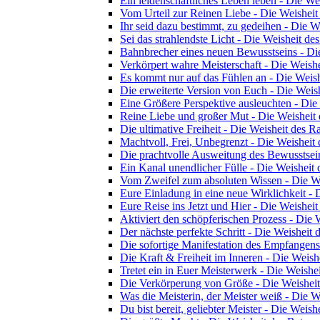
Ein leidenschaftliches Leben leben - Die We
Vom Urteil zur Reinen Liebe - Die Weisheit
Ihr seid dazu bestimmt, zu gedeihen - Die W
Sei das strahlendste Licht - Die Weisheit des
Bahnbrecher eines neuen Bewusstseins - Die
Verkörpert wahre Meisterschaft - Die Weishe
Es kommt nur auf das Fühlen an - Die Weish
Die erweiterte Version von Euch - Die Weish
Eine Größere Perspektive ausleuchten - Die
Reine Liebe und großer Mut - Die Weisheit 
Die ultimative Freiheit - Die Weisheit des Ra
Machtvoll, Frei, Unbegrenzt - Die Weisheit 
Die prachtvolle Ausweitung des Bewusstsein
Ein Kanal unendlicher Fülle - Die Weisheit 
Vom Zweifel zum absoluten Wissen - Die We
Eure Einladung in eine neue Wirklichkeit - 
Eure Reise ins Jetzt und Hier - Die Weisheit
Aktiviert den schöpferischen Prozess - Die 
Der nächste perfekte Schritt - Die Weisheit 
Die sofortige Manifestation des Empfangens
Die Kraft & Freiheit im Inneren - Die Weish
Tretet ein in Euer Meisterwerk - Die Weishei
Die Verkörperung von Größe - Die Weisheit
Was die Meisterin, der Meister weiß - Die W
Du bist bereit, geliebter Meister - Die Weish