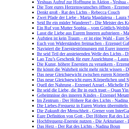
Yeshuas Aufruf zur Hoffnung in Aktion - Yeshua 
Die Tore eures Herzenswunsches öffnen - Erzeng
Denkt groß - Rat des Lichts - Rebecca Couch
Zwei Pfade der Liebe - Maria Magdalena - Laura
Seid Ihr ein müder Wanderer? - Die Meister des K
Ein Ruf von Mutter Sophia – vom Göttlich-Weibli
Lasst die Liebe aus Eurem Inneren aufsteigen - M
Aufstieg ist kein Traum – er ist eine Wahl - Eure
Euch von Widerständen freimachen - Erzengel Gab
Navigiert die Energieströmungen mit Eurer inneren
Ihr seid Teil der ansteigenden Welle des Lichts - 
Lao Tzu’s Geschenk für eure Ausrichtung – Laur
Die Kunst, höhere Energien zu verankern - Erzen
Ihr könnt die Wahrheit nicht mehr nicht wissen - 
Das neue Gleichgewicht zwischen eurem Körperlich
Das neue Gleichgewicht eures Körperlichen und Spi
Quell der Nahrung - Erzengel Azrael - Michelle Fi
Ihr seid die Liebe, die Ihr in euch tragt – Quan Y
Geheimnisse des inneren Kindes - Erzengel Metat
Im Zentrum - Der Höhere Rat des Lichts - Nadin
Die Liebes-Frequenz in Euren Worten übermitteln 
Die Zukunft der Menschheit - Grener vom InterGa
Eure Definition von Gott - Der Höhere Rat des Li
Hochfrequenz-Energie nutzen - Die Arkturianer -
Das Herz - Der Rat des Lichts - Nadina Boun