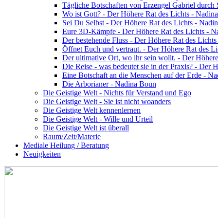
Tägliche Botschaften von Erzengel Gabriel durch
Wo ist Gott? - Der Höhere Rat des Lichts - Nadin
Sei Du Selbst - Der Höhere Rat des Lichts - Nadi
Eure 3D-Kämpfe - Der Höhere Rat des Lichts - 
Der bestehende Fluss - Der Höhere Rat des Licht
Öffnet Euch und vertraut. - Der Höhere Rat des L
Der ultimative Ort, wo ihr sein wollt. - Der Höhe
Die Reise - was bedeutet sie in der Praxis? - Der
Eine Botschaft an die Menschen auf der Erde - N
Die Arborianer - Nadina Boun
Die Geistige Welt - Nichts für Verstand und Ego
Die Geistige Welt - Sie ist nicht woanders
Die Geistige Welt kennenlernen
Die Geistige Welt - Wille und Urteil
Die Geistige Welt ist überall
Raum/Zeit/Materie
Mediale Heilung / Beratung
Neuigkeiten