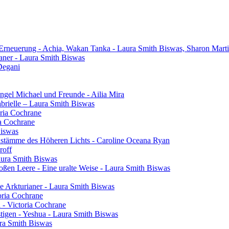
 Erneuerung - Achia, Wakan Tanka - Laura Smith Biswas, Sharon Mart
aner - Laura Smith Biswas
Degani
gel Michael und Freunde - Ailia Mira
brielle – Laura Smith Biswas
oria Cochrane
ia Cochrane
Biswas
henstämme des Höheren Lichts - Caroline Oceana Ryan
roff
aura Smith Biswas
oßen Leere - Eine uralte Weise - Laura Smith Biswas
e Arkturianer - Laura Smith Biswas
oria Cochrane
h - Victoria Cochrane
tigen - Yeshua - Laura Smith Biswas
ura Smith Biswas