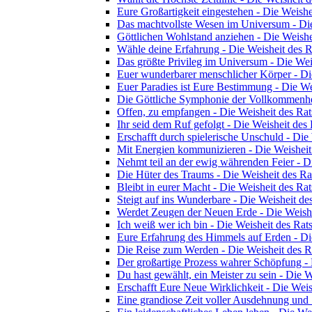
Eure Großartigkeit eingestehen - Die Weishe
Das machtvollste Wesen im Universum - Die
Göttlichen Wohlstand anziehen - Die Weishe
Wähle deine Erfahrung - Die Weisheit des R
Das größte Privileg im Universum - Die Wei
Euer wunderbarer menschlicher Körper - Di
Euer Paradies ist Eure Bestimmung - Die We
Die Göttliche Symphonie der Vollkommenhei
Offen, zu empfangen - Die Weisheit des Rat
Ihr seid dem Ruf gefolgt - Die Weisheit des 
Erschafft durch spielerische Unschuld - Die
Mit Energien kommunizieren - Die Weisheit
Nehmt teil an der ewig währenden Feier - D
Die Hüter des Traums - Die Weisheit des Ra
Bleibt in eurer Macht - Die Weisheit des Rat
Steigt auf ins Wunderbare - Die Weisheit de
Werdet Zeugen der Neuen Erde - Die Weishe
Ich weiß wer ich bin - Die Weisheit des Rat
Eure Erfahrung des Himmels auf Erden - Di
Die Reise zum Werden - Die Weisheit des R
Der großartige Prozess wahrer Schöpfung - 
Du hast gewählt, ein Meister zu sein - Die W
Erschafft Eure Neue Wirklichkeit - Die Weis
Eine grandiose Zeit voller Ausdehnung und 