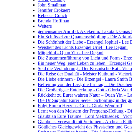
John Smallman
Jennifer Crokaert
Rebecca Couch
Brenda Hoffman
Weitere
gemeinsamer Anruf d. Azteken u. Lakota f. Gaias
Ein Schlüssel zur Quantenschöpfung - Die Arkturi
Die Schönheit der Liebe - Erzengel Jophiel - Lee 
Weisheit des Lichts Erzengel Uriel - Lee Degani
Mitgefühl - Quan Yin - Lee Degani
Die Zusammenführung von Licht und Form - Erzen
Ein neuer Weg, euer Leben zu leben - Erzengel Ga
Seid die Veränderung - Der Kosmische Rat - Vict
Die Reise der Dualität - Meister Kuthumi - Victor
Die Liebe erinnern - Die Erzengel - Laura Smith 
Befreiung von der Last, die Ihr tragt - Die Drac
Die Großartigste Entdeckung - Gott - Gloria Wend
Rückkehr zu Eurer wahren Natur – Quan Yin – L
Die Ur-Signatur Eurer Seele - Schöpfung in der gr
Folgt Eurem Herzen - Gott - Gloria Wendroff
Lernt von den Meistern der Frequenz-Heilung - Di
Glaubt an Eure Träume - Lord Melchisedek - Vict
Glaube ist verwandt mit Vertrauen - Archeaia Fait
Göttliches Gleichgewicht des Physischen und Geis