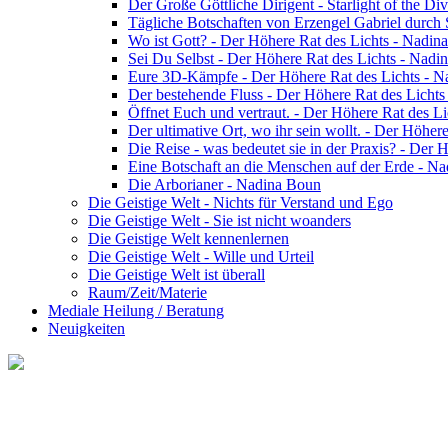
Der Große Göttliche Dirigent - Starlight of the Di
Tägliche Botschaften von Erzengel Gabriel durch
Wo ist Gott? - Der Höhere Rat des Lichts - Nadin
Sei Du Selbst - Der Höhere Rat des Lichts - Nadi
Eure 3D-Kämpfe - Der Höhere Rat des Lichts - 
Der bestehende Fluss - Der Höhere Rat des Licht
Öffnet Euch und vertraut. - Der Höhere Rat des L
Der ultimative Ort, wo ihr sein wollt. - Der Höhe
Die Reise - was bedeutet sie in der Praxis? - Der
Eine Botschaft an die Menschen auf der Erde - N
Die Arborianer - Nadina Boun
Die Geistige Welt - Nichts für Verstand und Ego
Die Geistige Welt - Sie ist nicht woanders
Die Geistige Welt kennenlernen
Die Geistige Welt - Wille und Urteil
Die Geistige Welt ist überall
Raum/Zeit/Materie
Mediale Heilung / Beratung
Neuigkeiten