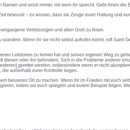
m Namen und wisst immer, mit wem ihr sprecht. Gebt ihnen die E
eit bewusst – zu wissen, dass sie Zeuge eurer Haltung und eure
 vergangene Verletzungen und alten Groll zu lösen.
u wandeln. Wenn ihr sie nicht selbst aufrufen könnt, ruft Saint 
genen Lektionen zu lernen hat und seinen eigenen Weg zu gehen h
ritt dienen oder ihn behindern. Sich in die Probleme anderer e
ren] gerettet werden, insbesondere wenn er nicht akzeptieren 
 die außerhalb eurer Kontrolle liegen.
em besseren Ort zu machen. Wenn ihr im Frieden mit euch selbs
ieren, indem sie euch spiegeln und eurem Beispiel folgen. Wen