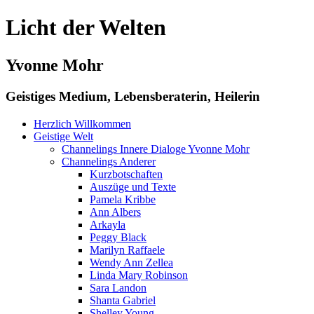
Licht der Welten
Yvonne Mohr
Geistiges Medium, Lebensberaterin, Heilerin
Herzlich Willkommen
Geistige Welt
Channelings Innere Dialoge Yvonne Mohr
Channelings Anderer
Kurzbotschaften
Auszüge und Texte
Pamela Kribbe
Ann Albers
Arkayla
Peggy Black
Marilyn Raffaele
Wendy Ann Zellea
Linda Mary Robinson
Sara Landon
Shanta Gabriel
Shelley Young