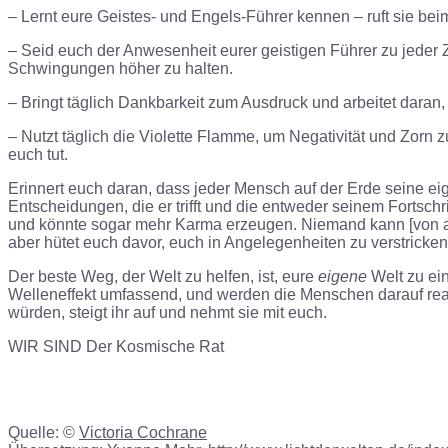
– Lernt eure Geistes- und Engels-Führer kennen – ruft sie bei
– Seid euch der Anwesenheit eurer geistigen Führer zu jeder Z
Schwingungen höher zu halten.
– Bringt täglich Dankbarkeit zum Ausdruck und arbeitet daran,
– Nutzt täglich die Violette Flamme, um Negativität und Zorn z
euch tut.
Erinnert euch daran, dass jeder Mensch auf der Erde seine ei
Entscheidungen, die er trifft und die entweder seinem Fortsch
und könnte sogar mehr Karma erzeugen. Niemand kann [von ande
aber hütet euch davor, euch in Angelegenheiten zu verstricken,
Der beste Weg, der Welt zu helfen, ist, eure
eigene
Welt zu ein
Welleneffekt umfassend, und werden die Menschen darauf reag
würden, steigt ihr auf und nehmt sie mit euch.
WIR SIND
Der Kosmische Rat
Quelle: ©
Victoria Cochrane