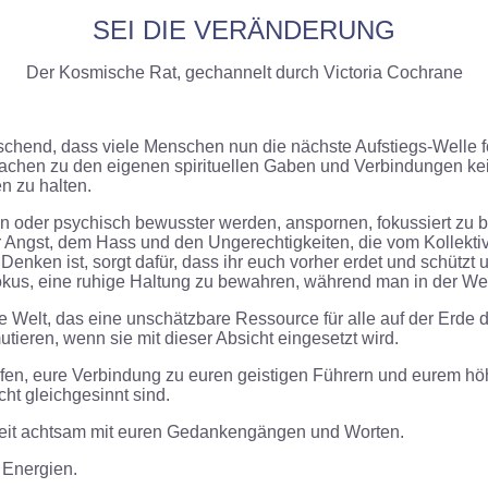
SEI DIE VERÄNDERUNG
Der Kosmische Rat, gechannelt durch Victoria Cochrane
aschend, dass viele Menschen nun die nächste Aufstiegs-Welle f
achen zu den eigenen spirituellen Gaben und Verbindungen keine
n zu halten.
gen oder psychisch bewusster werden, anspornen, fokussiert zu
 der Angst, dem Hass und den Ungerechtigkeiten, die vom Koll
Denken ist, sorgt dafür, dass ihr euch vorher erdet und schütz
kus, eine ruhige Haltung zu bewahren, während man in der Wel
 Welt, das eine unschätzbare Ressource für alle auf der Erde da
tieren, wenn sie mit dieser Absicht eingesetzt wird.
fen, eure Verbindung zu euren geistigen Führern und eurem höh
cht gleichgesinnt sind.
 Zeit achtsam mit euren Gedankengängen und Worten.
n Energien.