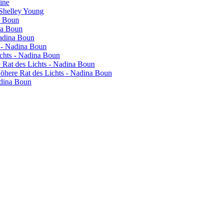
vine
 Shelley Young
a Boun
na Boun
Nadina Boun
s - Nadina Boun
ichts - Nadina Boun
re Rat des Lichts - Nadina Boun
 Höhere Rat des Lichts - Nadina Boun
adina Boun