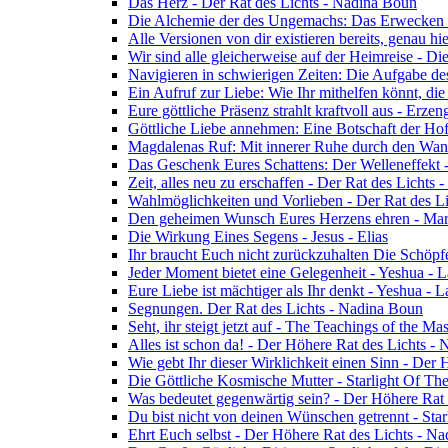
Das Herz - Der Rat des Lichts - Nadina Boun
Die Alchemie der des Ungemachs: Das Erwecken Eu
Alle Versionen von dir existieren bereits, genau h
Wir sind alle gleicherweise auf der Heimreise - D
Navigieren in schwierigen Zeiten: Die Aufgabe de
Ein Aufruf zur Liebe: Wie Ihr mithelfen könnt, die
Eure göttliche Präsenz strahlt kraftvoll aus - Erz
Göttliche Liebe annehmen: Eine Botschaft der Ho
Magdalenas Ruf: Mit innerer Ruhe durch den Wand
Das Geschenk Eures Schattens: Der Welleneffekt 
Zeit, alles neu zu erschaffen - Der Rat des Lichts
Wahlmöglichkeiten und Vorlieben - Der Rat des L
Den geheimen Wunsch Eures Herzens ehren - Mar
Die Wirkung Eines Segens - Jesus - Elias
Ihr braucht Euch nicht zurückzuhalten Die Schöpf
Jeder Moment bietet eine Gelegenheit - Yeshua - 
Eure Liebe ist mächtiger als Ihr denkt - Yeshua - 
Segnungen. Der Rat des Lichts - Nadina Boun
Seht, ihr steigt jetzt auf - The Teachings of the Ma
Alles ist schon da! - Der Höhere Rat des Lichts -
Wie gebt Ihr dieser Wirklichkeit einen Sinn - Der
Die Göttliche Kosmische Mutter - Starlight Of Th
Was bedeutet gegenwärtig sein? - Der Höhere Rat
Du bist nicht von deinen Wünschen getrennt - Star
Ehrt Euch selbst - Der Höhere Rat des Lichts - N