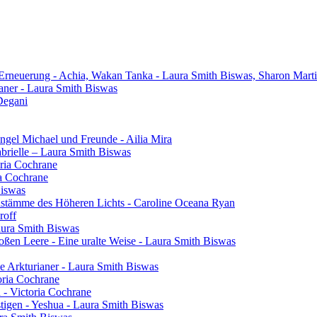
 Erneuerung - Achia, Wakan Tanka - Laura Smith Biswas, Sharon Mart
aner - Laura Smith Biswas
Degani
gel Michael und Freunde - Ailia Mira
brielle – Laura Smith Biswas
oria Cochrane
ia Cochrane
Biswas
henstämme des Höheren Lichts - Caroline Oceana Ryan
roff
aura Smith Biswas
oßen Leere - Eine uralte Weise - Laura Smith Biswas
e Arkturianer - Laura Smith Biswas
oria Cochrane
h - Victoria Cochrane
tigen - Yeshua - Laura Smith Biswas