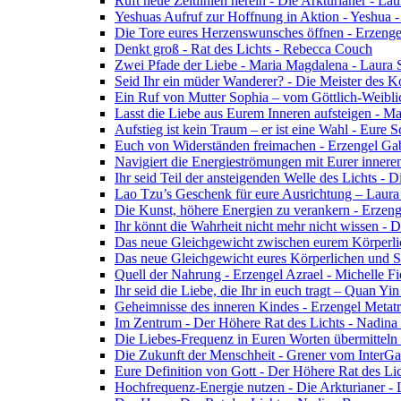
Ruft neue Zeitlinien herein - Die Arkturianer - La
Yeshuas Aufruf zur Hoffnung in Aktion - Yeshua 
Die Tore eures Herzenswunsches öffnen - Erzeng
Denkt groß - Rat des Lichts - Rebecca Couch
Zwei Pfade der Liebe - Maria Magdalena - Laura
Seid Ihr ein müder Wanderer? - Die Meister des K
Ein Ruf von Mutter Sophia – vom Göttlich-Weibli
Lasst die Liebe aus Eurem Inneren aufsteigen - M
Aufstieg ist kein Traum – er ist eine Wahl - Eure
Euch von Widerständen freimachen - Erzengel Gab
Navigiert die Energieströmungen mit Eurer inneren
Ihr seid Teil der ansteigenden Welle des Lichts - 
Lao Tzu’s Geschenk für eure Ausrichtung – Laur
Die Kunst, höhere Energien zu verankern - Erzen
Ihr könnt die Wahrheit nicht mehr nicht wissen - 
Das neue Gleichgewicht zwischen eurem Körperlich
Das neue Gleichgewicht eures Körperlichen und Spi
Quell der Nahrung - Erzengel Azrael - Michelle Fi
Ihr seid die Liebe, die Ihr in euch tragt – Quan Y
Geheimnisse des inneren Kindes - Erzengel Metat
Im Zentrum - Der Höhere Rat des Lichts - Nadin
Die Liebes-Frequenz in Euren Worten übermitteln 
Die Zukunft der Menschheit - Grener vom InterGa
Eure Definition von Gott - Der Höhere Rat des Li
Hochfrequenz-Energie nutzen - Die Arkturianer -