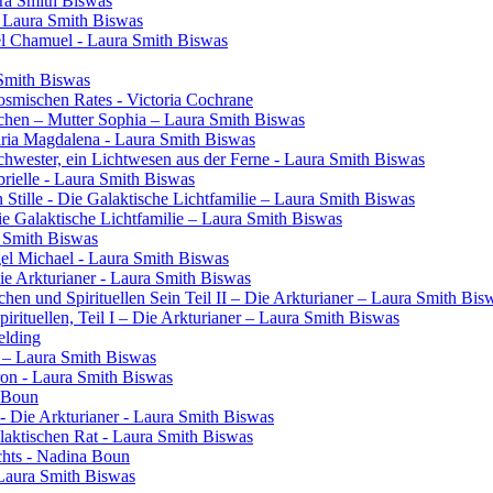
ura Smith Biswas
- Laura Smith Biswas
el Chamuel - Laura Smith Biswas
 Smith Biswas
osmischen Rates - Victoria Cochrane
chen – Mutter Sophia – Laura Smith Biswas
aria Magdalena - Laura Smith Biswas
 Schwester, ein Lichtwesen aus der Ferne - Laura Smith Biswas
rielle - Laura Smith Biswas
 Stille - Die Galaktische Lichtfamilie – Laura Smith Biswas
Die Galaktische Lichtfamilie – Laura Smith Biswas
a Smith Biswas
gel Michael - Laura Smith Biswas
Die Arkturianer - Laura Smith Biswas
en und Spirituellen Sein Teil II – Die Arkturianer – Laura Smith Bis
rituellen, Teil I – Die Arkturianer – Laura Smith Biswas
elding
in – Laura Smith Biswas
ron - Laura Smith Biswas
a Boun
- Die Arkturianer - Laura Smith Biswas
laktischen Rat - Laura Smith Biswas
chts - Nadina Boun
 Laura Smith Biswas