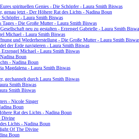
res spirituellen Genies - Die Schöpfer - Laura Smith Biswas
ier, genau jetzt - Der Höhere Rat des Lichts - Nadina Boun
ie Schöpfer - Laura Smith Biswas
s Tages - Die Große Mutter - Laura Smith Biswas
 Gesellschaft neu zu gestalten - Erzengel Gabrielle - Laura Smith Bisw
engel Michael - Laura Smith Biswas
ffnung und Wiederherstellung - Die Große Mutter - Laura Smith Biswa
el der Erde navigieren - Laura Smith Biswas
- Erzengel Michael - Laura Smith Biswas
 - Nadina Boun
ichts - Nadina Boun
ia Magdalena - Laura Smith Biswas
er, gechannelt durch Laura Smith Biswas
Laura Smith Biswas
Laura Smith Biswas
sters - Nicole Singer
 Nadina Boun
 Höhere Rat des Lichts - Nadina Boun
e Divine
 des Lichts - Nadina Boun
light Of The Divine
adina Boun