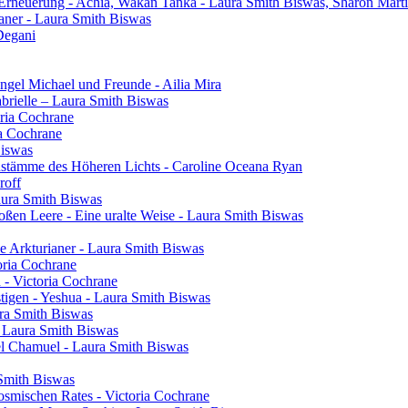
 Erneuerung - Achia, Wakan Tanka - Laura Smith Biswas, Sharon Mart
aner - Laura Smith Biswas
Degani
gel Michael und Freunde - Ailia Mira
brielle – Laura Smith Biswas
oria Cochrane
ia Cochrane
Biswas
henstämme des Höheren Lichts - Caroline Oceana Ryan
roff
aura Smith Biswas
oßen Leere - Eine uralte Weise - Laura Smith Biswas
e Arkturianer - Laura Smith Biswas
oria Cochrane
h - Victoria Cochrane
tigen - Yeshua - Laura Smith Biswas
ura Smith Biswas
- Laura Smith Biswas
el Chamuel - Laura Smith Biswas
 Smith Biswas
osmischen Rates - Victoria Cochrane