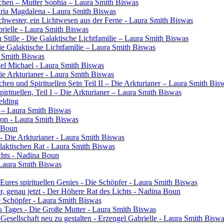
chen – Mutter Sophia – Laura Smith Biswas
aria Magdalena - Laura Smith Biswas
 Schwester, ein Lichtwesen aus der Ferne - Laura Smith Biswas
rielle - Laura Smith Biswas
 Stille - Die Galaktische Lichtfamilie – Laura Smith Biswas
Die Galaktische Lichtfamilie – Laura Smith Biswas
a Smith Biswas
gel Michael - Laura Smith Biswas
Die Arkturianer - Laura Smith Biswas
en und Spirituellen Sein Teil II – Die Arkturianer – Laura Smith Bis
rituellen, Teil I – Die Arkturianer – Laura Smith Biswas
elding
in – Laura Smith Biswas
ron - Laura Smith Biswas
a Boun
- Die Arkturianer - Laura Smith Biswas
laktischen Rat - Laura Smith Biswas
chts - Nadina Boun
 Laura Smith Biswas
res spirituellen Genies - Die Schöpfer - Laura Smith Biswas
ier, genau jetzt - Der Höhere Rat des Lichts - Nadina Boun
ie Schöpfer - Laura Smith Biswas
s Tages - Die Große Mutter - Laura Smith Biswas
 Gesellschaft neu zu gestalten - Erzengel Gabrielle - Laura Smith Bisw