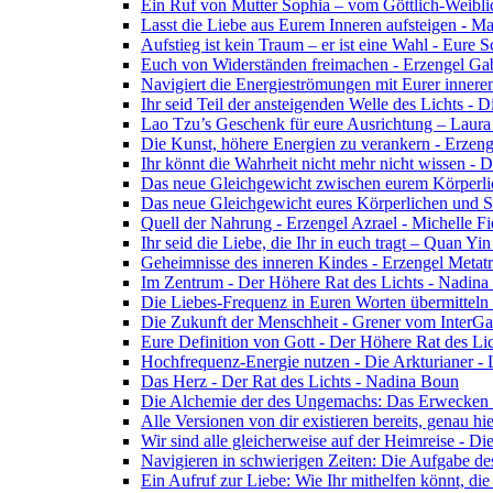
Ein Ruf von Mutter Sophia – vom Göttlich-Weibli
Lasst die Liebe aus Eurem Inneren aufsteigen - M
Aufstieg ist kein Traum – er ist eine Wahl - Eure
Euch von Widerständen freimachen - Erzengel Gab
Navigiert die Energieströmungen mit Eurer inneren
Ihr seid Teil der ansteigenden Welle des Lichts - 
Lao Tzu’s Geschenk für eure Ausrichtung – Laur
Die Kunst, höhere Energien zu verankern - Erzen
Ihr könnt die Wahrheit nicht mehr nicht wissen - 
Das neue Gleichgewicht zwischen eurem Körperlich
Das neue Gleichgewicht eures Körperlichen und Spi
Quell der Nahrung - Erzengel Azrael - Michelle Fi
Ihr seid die Liebe, die Ihr in euch tragt – Quan Y
Geheimnisse des inneren Kindes - Erzengel Metat
Im Zentrum - Der Höhere Rat des Lichts - Nadin
Die Liebes-Frequenz in Euren Worten übermitteln 
Die Zukunft der Menschheit - Grener vom InterGa
Eure Definition von Gott - Der Höhere Rat des Li
Hochfrequenz-Energie nutzen - Die Arkturianer -
Das Herz - Der Rat des Lichts - Nadina Boun
Die Alchemie der des Ungemachs: Das Erwecken Eu
Alle Versionen von dir existieren bereits, genau h
Wir sind alle gleicherweise auf der Heimreise - D
Navigieren in schwierigen Zeiten: Die Aufgabe de
Ein Aufruf zur Liebe: Wie Ihr mithelfen könnt, die