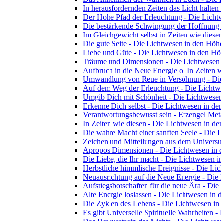
In herausfordernden Zeiten das Licht halte
Der Hohe Pfad der Erleuchtung - Die Lich
Die bestärkende Schwingung der Hoffnung 
Im Gleichgewicht selbst in Zeiten wie dies
Die gute Seite - Die Lichtwesen in den Höh
Liebe und Güte - Die Lichtwesen in den H
Träume und Dimensionen - Die Lichtwesen
Aufbruch in die Neue Energie o. In Zeiten 
Umwandlung von Reue in Versöhnung - Die
Auf dem Weg der Erleuchtung - Die Lichtw
Umgib Dich mit Schönheit - Die Lichtwese
Erkenne Dich selbst - Die Lichtwesen in d
Verantwortungsbewusst sein - Erzengel Met
In Zeiten wie diesen - Die Lichtwesen in d
Die wahre Macht einer sanften Seele - Die
Zeichen und Mitteilungen aus dem Universu
Apropos Dimensionen - Die Lichtwesen in
Die Liebe, die Ihr macht - Die Lichtwesen 
Herbstliche himmlische Ereignisse - Die L
Neuausrichtung auf die Neue Energie - Die
Aufstiegsbotschaften für die neue Ära - Di
Alte Energie loslassen - Die Lichtwesen in
Die Zyklen des Lebens - Die Lichtwesen i
Es gibt Universelle Spirituelle Wahrheiten