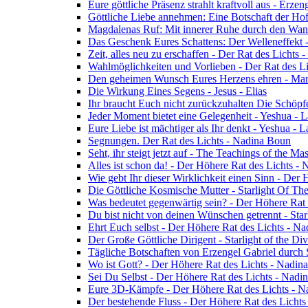
Eure göttliche Präsenz strahlt kraftvoll aus - Erz
Göttliche Liebe annehmen: Eine Botschaft der Ho
Magdalenas Ruf: Mit innerer Ruhe durch den Wand
Das Geschenk Eures Schattens: Der Welleneffekt 
Zeit, alles neu zu erschaffen - Der Rat des Lichts
Wahlmöglichkeiten und Vorlieben - Der Rat des L
Den geheimen Wunsch Eures Herzens ehren - Mar
Die Wirkung Eines Segens - Jesus - Elias
Ihr braucht Euch nicht zurückzuhalten Die Schöpf
Jeder Moment bietet eine Gelegenheit - Yeshua - 
Eure Liebe ist mächtiger als Ihr denkt - Yeshua - 
Segnungen. Der Rat des Lichts - Nadina Boun
Seht, ihr steigt jetzt auf - The Teachings of the Ma
Alles ist schon da! - Der Höhere Rat des Lichts -
Wie gebt Ihr dieser Wirklichkeit einen Sinn - Der
Die Göttliche Kosmische Mutter - Starlight Of Th
Was bedeutet gegenwärtig sein? - Der Höhere Rat
Du bist nicht von deinen Wünschen getrennt - Star
Ehrt Euch selbst - Der Höhere Rat des Lichts - N
Der Große Göttliche Dirigent - Starlight of the Di
Tägliche Botschaften von Erzengel Gabriel durch
Wo ist Gott? - Der Höhere Rat des Lichts - Nadin
Sei Du Selbst - Der Höhere Rat des Lichts - Nadi
Eure 3D-Kämpfe - Der Höhere Rat des Lichts - 
Der bestehende Fluss - Der Höhere Rat des Licht