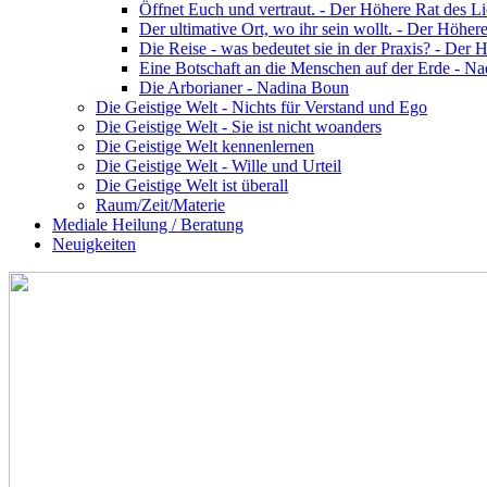
Öffnet Euch und vertraut. - Der Höhere Rat des L
Der ultimative Ort, wo ihr sein wollt. - Der Höhe
Die Reise - was bedeutet sie in der Praxis? - Der
Eine Botschaft an die Menschen auf der Erde - N
Die Arborianer - Nadina Boun
Die Geistige Welt - Nichts für Verstand und Ego
Die Geistige Welt - Sie ist nicht woanders
Die Geistige Welt kennenlernen
Die Geistige Welt - Wille und Urteil
Die Geistige Welt ist überall
Raum/Zeit/Materie
Mediale Heilung / Beratung
Neuigkeiten