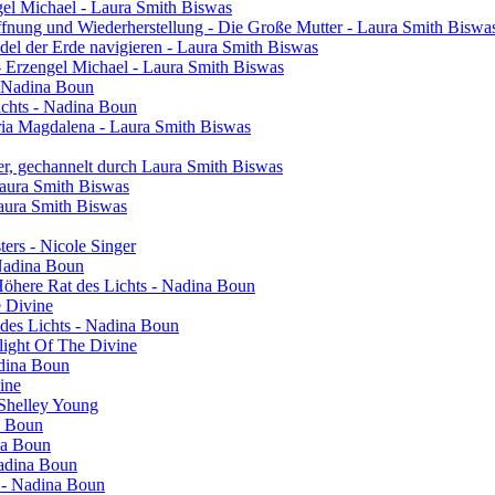
engel Michael - Laura Smith Biswas
ffnung und Wiederherstellung - Die Große Mutter - Laura Smith Biswa
el der Erde navigieren - Laura Smith Biswas
- Erzengel Michael - Laura Smith Biswas
 - Nadina Boun
ichts - Nadina Boun
ia Magdalena - Laura Smith Biswas
er, gechannelt durch Laura Smith Biswas
Laura Smith Biswas
Laura Smith Biswas
sters - Nicole Singer
 Nadina Boun
 Höhere Rat des Lichts - Nadina Boun
e Divine
 des Lichts - Nadina Boun
light Of The Divine
adina Boun
vine
 Shelley Young
a Boun
na Boun
Nadina Boun
s - Nadina Boun