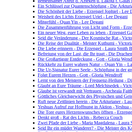
gemeinsamer Anruf d. Azteken u. Lakota f. Gaias
Ein Schlüssel zur Quantenschöpfung - Die Arkturi
Die Schönheit der Liebe - Erzengel Jophiel - Lee 
Weisheit des Lichts Erzengel Uriel - Lee Degani
Mitgefühl - Quan Yin - Lee Degani
Die Zusammenführung von Licht und Form - Erzen
Ein neuer Weg, euer Leben zu leben - Erzengel Ga
Seid die Veränderung - Der Kosmische Rat - Vict
Die Reise der Dualität - Meister Kuthumi - Victor
Die Liebe erinnern - Die Erzengel - Laura Smith 
Befreiung von der Last, die Ihr tragt - Die Drac
Die Großartigste Entdeckung - Gott - Gloria Wend
Rückkehr zu Eurer wahren Natur – Quan Yin – L
Die Ur-Signatur Eurer Seele - Schöpfung in der gr
Folgt Eurem Herzen - Gott - Gloria Wendroff
Lernt von den Meistern der Frequenz-Heilung - Di
Glaubt an Eure Träume - Lord Melchisedek - Vict
Glaube ist verwandt mit Vertrauen - Archeaia Fait
Göttliches Gleichgewicht des Physischen und Geis
Ruft neue Zeitlinien herein - Die Arkturianer - La
Yeshuas Aufruf zur Hoffnung in Aktion - Yeshua 
Die Tore eures Herzenswunsches öffnen - Erzeng
Denkt groß - Rat des Lichts - Rebecca Couch
Zwei Pfade der Liebe - Maria Magdalena - Laura
Seid Ihr ein müder Wanderer? - Die Meister des K