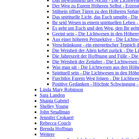
Das Bewusstsein des Nichts - Die Lichtwes
Der Weg zu Eurem Höheren Selbst - Erzeng
Stillsein öffnet Türen zu den Höheren Sphä
Das spirituelle Licht, das Euch umgibt - D
Ihr seid Wesen in einem spirituellen Leben
Es geht um Euch und den Weg, den Ihr geht
Geeint sein - Die Lichtwesen in den Höher
Aus einer höheren Perspektive - Die Licht
Verschränkung - ein energetischer Teppich
Die Weisheit der Alten kehrt zurück - Die 
Die Jahreszeit der Hoffnung und Fülle - D
Die Weisheit der Zeitalter - Die Lichtwese
Was man sät - Die Lichtwesen aus den Höh
Spirituell sein - Die Lichtwesen in den Höh
Furchtlos Eurem Weg folgen - Die Lichtwe
Positive Gedanken - Höchste Schwingung -
Linda Mary Robinson
Sara Landon
Shanta Gabriel
Shelley Young
John Smallman
Jennifer Crokaert
Rebecca Couch
Brenda Hoffman
Weitere