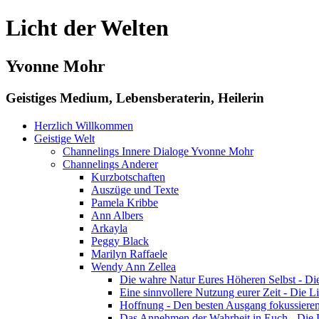
Licht der Welten
Yvonne Mohr
Geistiges Medium, Lebensberaterin, Heilerin
Herzlich Willkommen
Geistige Welt
Channelings Innere Dialoge Yvonne Mohr
Channelings Anderer
Kurzbotschaften
Auszüge und Texte
Pamela Kribbe
Ann Albers
Arkayla
Peggy Black
Marilyn Raffaele
Wendy Ann Zellea
Die wahre Natur Eures Höheren Selbst - Di
Eine sinnvollere Nutzung eurer Zeit - Die 
Hoffnung - Den besten Ausgang fokussieren
Das Annehmen der Wahrheit in Euch - Die 