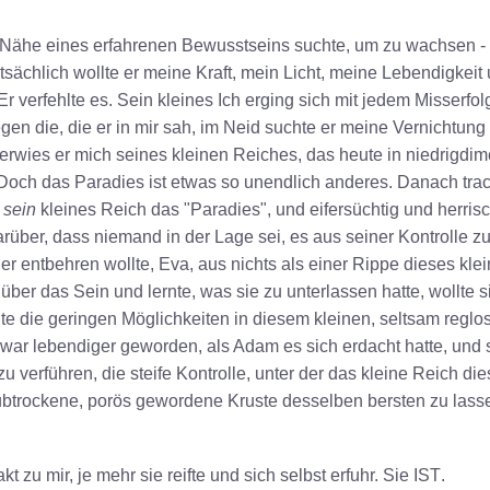
 Nähe eines erfahrenen Bewusstseins suchte, um zu wachsen - 
atsächlich wollte er meine Kraft, mein Licht, meine Lebendigkeit 
Er verfehlte es. Sein kleines Ich erging sich mit jedem Misser
en die, die er in mir sah, im Neid suchte er meine Vernichtun
verwies er mich seines kleinen Reiches, das heute in niedrigd
 Doch das Paradies ist etwas so unendlich anderes. Danach trach
m
sein
kleines Reich das "Paradies", und eifersüchtig und herrisch 
rüber, dass niemand in der Lage sei, es aus seiner Kontrolle zu
nger entbehren wollte, Eva, aus nichts als einer Rippe dieses k
 über das Sein und lernte, was sie zu unterlassen hatte, wollte 
e die geringen Möglichkeiten in diesem kleinen, seltsam reglos
war lebendiger geworden, als Adam es sich erdacht hatte, und si
zu verführen, die steife Kontrolle, unter der das kleine Reich di
aubtrockene, porös gewordene Kruste desselben bersten zu la
t zu mir, je mehr sie reifte und sich selbst erfuhr. Sie
IST
.