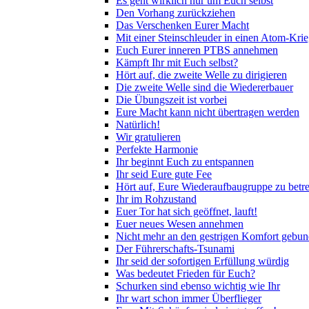
Es geht wirklich nur um Euch selbst
Den Vorhang zurückziehen
Das Verschenken Eurer Macht
Mit einer Steinschleuder in einen Atom-Kri
Euch Eurer inneren PTBS annehmen
Kämpft Ihr mit Euch selbst?
Hört auf, die zweite Welle zu dirigieren
Die zweite Welle sind die Wiedererbauer
Die Übungszeit ist vorbei
Eure Macht kann nicht übertragen werden
Natürlich!
Wir gratulieren
Perfekte Harmonie
Ihr beginnt Euch zu entspannen
Ihr seid Eure gute Fee
Hört auf, Eure Wiederaufbaugruppe zu betr
Ihr im Rohzustand
Euer Tor hat sich geöffnet, lauft!
Euer neues Wesen annehmen
Nicht mehr an den gestrigen Komfort gebu
Der Führerschafts-Tsunami
Ihr seid der sofortigen Erfüllung würdig
Was bedeutet Frieden für Euch?
Schurken sind ebenso wichtig wie Ihr
Ihr wart schon immer Überflieger