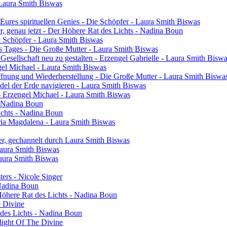
 Laura Smith Biswas
res spirituellen Genies - Die Schöpfer - Laura Smith Biswas
ier, genau jetzt - Der Höhere Rat des Lichts - Nadina Boun
ie Schöpfer - Laura Smith Biswas
s Tages - Die Große Mutter - Laura Smith Biswas
 Gesellschaft neu zu gestalten - Erzengel Gabrielle - Laura Smith Bisw
engel Michael - Laura Smith Biswas
ffnung und Wiederherstellung - Die Große Mutter - Laura Smith Biswa
el der Erde navigieren - Laura Smith Biswas
- Erzengel Michael - Laura Smith Biswas
 - Nadina Boun
ichts - Nadina Boun
ia Magdalena - Laura Smith Biswas
er, gechannelt durch Laura Smith Biswas
Laura Smith Biswas
Laura Smith Biswas
sters - Nicole Singer
 Nadina Boun
 Höhere Rat des Lichts - Nadina Boun
e Divine
 des Lichts - Nadina Boun
light Of The Divine