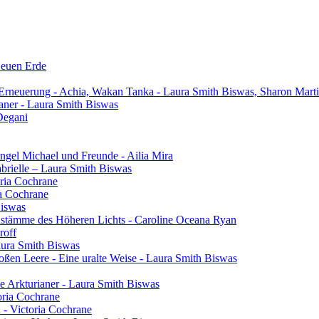
Neuen Erde
 Erneuerung - Achia, Wakan Tanka - Laura Smith Biswas, Sharon Mart
aner - Laura Smith Biswas
Degani
gel Michael und Freunde - Ailia Mira
brielle – Laura Smith Biswas
oria Cochrane
ia Cochrane
Biswas
henstämme des Höheren Lichts - Caroline Oceana Ryan
roff
aura Smith Biswas
oßen Leere - Eine uralte Weise - Laura Smith Biswas
e Arkturianer - Laura Smith Biswas
oria Cochrane
h - Victoria Cochrane