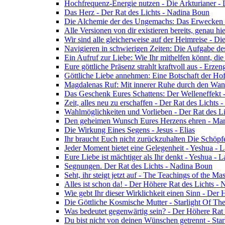
Hochfrequenz-Energie nutzen - Die Arkturianer -
Das Herz - Der Rat des Lichts - Nadina Boun
Die Alchemie der des Ungemachs: Das Erwecken Eu
Alle Versionen von dir existieren bereits, genau h
Wir sind alle gleicherweise auf der Heimreise - D
Navigieren in schwierigen Zeiten: Die Aufgabe de
Ein Aufruf zur Liebe: Wie Ihr mithelfen könnt, die
Eure göttliche Präsenz strahlt kraftvoll aus - Erz
Göttliche Liebe annehmen: Eine Botschaft der Ho
Magdalenas Ruf: Mit innerer Ruhe durch den Wand
Das Geschenk Eures Schattens: Der Welleneffekt 
Zeit, alles neu zu erschaffen - Der Rat des Lichts
Wahlmöglichkeiten und Vorlieben - Der Rat des L
Den geheimen Wunsch Eures Herzens ehren - Mar
Die Wirkung Eines Segens - Jesus - Elias
Ihr braucht Euch nicht zurückzuhalten Die Schöpf
Jeder Moment bietet eine Gelegenheit - Yeshua - 
Eure Liebe ist mächtiger als Ihr denkt - Yeshua - 
Segnungen. Der Rat des Lichts - Nadina Boun
Seht, ihr steigt jetzt auf - The Teachings of the Ma
Alles ist schon da! - Der Höhere Rat des Lichts -
Wie gebt Ihr dieser Wirklichkeit einen Sinn - Der
Die Göttliche Kosmische Mutter - Starlight Of Th
Was bedeutet gegenwärtig sein? - Der Höhere Rat
Du bist nicht von deinen Wünschen getrennt - Star