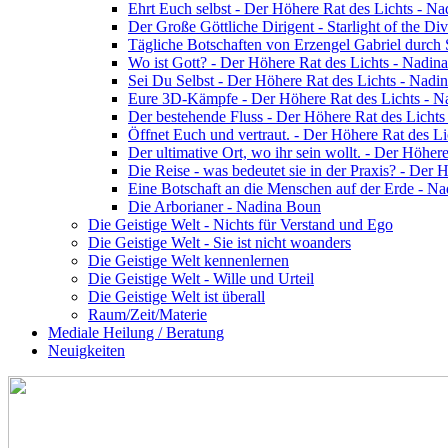
Ehrt Euch selbst - Der Höhere Rat des Lichts - N
Der Große Göttliche Dirigent - Starlight of the Di
Tägliche Botschaften von Erzengel Gabriel durch
Wo ist Gott? - Der Höhere Rat des Lichts - Nadin
Sei Du Selbst - Der Höhere Rat des Lichts - Nadi
Eure 3D-Kämpfe - Der Höhere Rat des Lichts - 
Der bestehende Fluss - Der Höhere Rat des Licht
Öffnet Euch und vertraut. - Der Höhere Rat des L
Der ultimative Ort, wo ihr sein wollt. - Der Höhe
Die Reise - was bedeutet sie in der Praxis? - Der
Eine Botschaft an die Menschen auf der Erde - N
Die Arborianer - Nadina Boun
Die Geistige Welt - Nichts für Verstand und Ego
Die Geistige Welt - Sie ist nicht woanders
Die Geistige Welt kennenlernen
Die Geistige Welt - Wille und Urteil
Die Geistige Welt ist überall
Raum/Zeit/Materie
Mediale Heilung / Beratung
Neuigkeiten