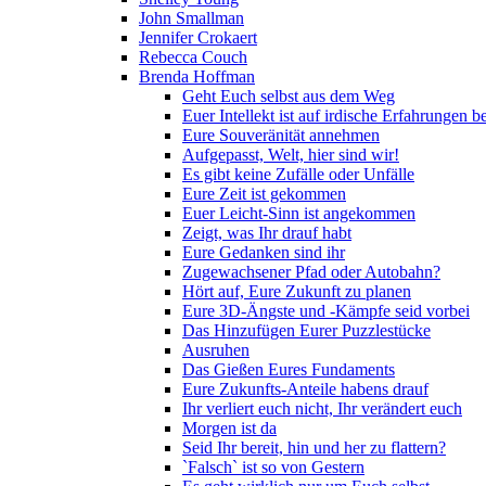
John Smallman
Jennifer Crokaert
Rebecca Couch
Brenda Hoffman
Geht Euch selbst aus dem Weg
Euer Intellekt ist auf irdische Erfahrungen b
Eure Souveränität annehmen
Aufgepasst, Welt, hier sind wir!
Es gibt keine Zufälle oder Unfälle
Eure Zeit ist gekommen
Euer Leicht-Sinn ist angekommen
Zeigt, was Ihr drauf habt
Eure Gedanken sind ihr
Zugewachsener Pfad oder Autobahn?
Hört auf, Eure Zukunft zu planen
Eure 3D-Ängste und -Kämpfe seid vorbei
Das Hinzufügen Eurer Puzzlestücke
Ausruhen
Das Gießen Eures Fundaments
Eure Zukunfts-Anteile habens drauf
Ihr verliert euch nicht, Ihr verändert euch
Morgen ist da
Seid Ihr bereit, hin und her zu flattern?
`Falsch` ist so von Gestern