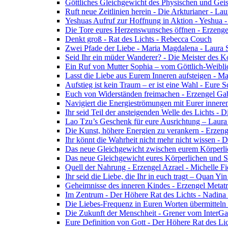
Göttliches Gleichgewicht des Physischen und Geis
Ruft neue Zeitlinien herein - Die Arkturianer - La
Yeshuas Aufruf zur Hoffnung in Aktion - Yeshua 
Die Tore eures Herzenswunsches öffnen - Erzeng
Denkt groß - Rat des Lichts - Rebecca Couch
Zwei Pfade der Liebe - Maria Magdalena - Laura
Seid Ihr ein müder Wanderer? - Die Meister des K
Ein Ruf von Mutter Sophia – vom Göttlich-Weibli
Lasst die Liebe aus Eurem Inneren aufsteigen - M
Aufstieg ist kein Traum – er ist eine Wahl - Eure
Euch von Widerständen freimachen - Erzengel Gab
Navigiert die Energieströmungen mit Eurer inneren
Ihr seid Teil der ansteigenden Welle des Lichts - 
Lao Tzu’s Geschenk für eure Ausrichtung – Laur
Die Kunst, höhere Energien zu verankern - Erzen
Ihr könnt die Wahrheit nicht mehr nicht wissen - 
Das neue Gleichgewicht zwischen eurem Körperlich
Das neue Gleichgewicht eures Körperlichen und Spi
Quell der Nahrung - Erzengel Azrael - Michelle Fi
Ihr seid die Liebe, die Ihr in euch tragt – Quan Y
Geheimnisse des inneren Kindes - Erzengel Metat
Im Zentrum - Der Höhere Rat des Lichts - Nadin
Die Liebes-Frequenz in Euren Worten übermitteln 
Die Zukunft der Menschheit - Grener vom InterGa
Eure Definition von Gott - Der Höhere Rat des Li