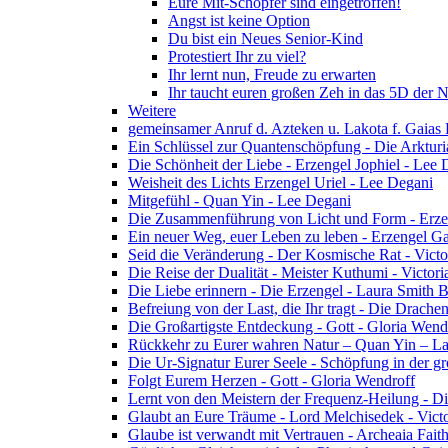
Eure Mit-Schöpfer sind eingetroffen!
Angst ist keine Option
Du bist ein Neues Senior-Kind
Protestiert Ihr zu viel?
Ihr lernt nun, Freude zu erwarten
Ihr taucht euren großen Zeh in das 5D der 
Weitere
gemeinsamer Anruf d. Azteken u. Lakota f. Gaias
Ein Schlüssel zur Quantenschöpfung - Die Arkturi
Die Schönheit der Liebe - Erzengel Jophiel - Lee 
Weisheit des Lichts Erzengel Uriel - Lee Degani
Mitgefühl - Quan Yin - Lee Degani
Die Zusammenführung von Licht und Form - Erzen
Ein neuer Weg, euer Leben zu leben - Erzengel Ga
Seid die Veränderung - Der Kosmische Rat - Vict
Die Reise der Dualität - Meister Kuthumi - Victor
Die Liebe erinnern - Die Erzengel - Laura Smith 
Befreiung von der Last, die Ihr tragt - Die Drac
Die Großartigste Entdeckung - Gott - Gloria Wend
Rückkehr zu Eurer wahren Natur – Quan Yin – L
Die Ur-Signatur Eurer Seele - Schöpfung in der gr
Folgt Eurem Herzen - Gott - Gloria Wendroff
Lernt von den Meistern der Frequenz-Heilung - Di
Glaubt an Eure Träume - Lord Melchisedek - Vict
Glaube ist verwandt mit Vertrauen - Archeaia Fait