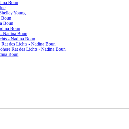
adina Boun
vine
 Shelley Young
a Boun
na Boun
Nadina Boun
s - Nadina Boun
ichts - Nadina Boun
re Rat des Lichts - Nadina Boun
 Höhere Rat des Lichts - Nadina Boun
adina Boun