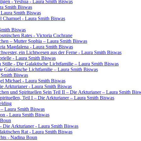
tigen - Yeshua - Laura Smith Biswas
ura Smith Biswas
- Laura Smith Biswas
el Chamuel - Laura Smith Biswas
 Smith Biswas
osmischen Rates - Victoria Cochrane
chen – Mutter Sophia – Laura Smith Biswas
aria Magdalena - Laura Smith Biswas
 Schwester, ein Lichtwesen aus der Ferne - Laura Smith Biswas
rielle - Laura Smith Biswas
 Stille - Die Galaktische Lichtfamilie – Laura Smith Biswas
Die Galaktische Lichtfamilie – Laura Smith Biswas
a Smith Biswas
gel Michael - Laura Smith Biswas
Die Arkturianer - Laura Smith Biswas
en und Spirituellen Sein Teil II – Die Arkturianer – Laura Smith Bis
rituellen, Teil I – Die Arkturianer – Laura Smith Biswas
elding
in – Laura Smith Biswas
ron - Laura Smith Biswas
a Boun
- Die Arkturianer - Laura Smith Biswas
laktischen Rat - Laura Smith Biswas
chts - Nadina Boun