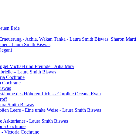
Neuen Erde
 Erneuerung - Achia, Wakan Tanka - Laura Smith Biswas, Sharon Mart
aner - Laura Smith Biswas
Degani
gel Michael und Freunde - Ailia Mira
brielle – Laura Smith Biswas
oria Cochrane
ia Cochrane
Biswas
henstämme des Höheren Lichts - Caroline Oceana Ryan
roff
aura Smith Biswas
oßen Leere - Eine uralte Weise - Laura Smith Biswas
e Arkturianer - Laura Smith Biswas
oria Cochrane
h - Victoria Cochrane