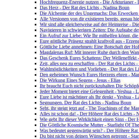
Hochfrequenz-Energie nutzen - Die Arkturianer -
Das Herz - Der Rat des Lichts - Nadina Boun
Die Alchemie der des Ungemachs: Das Erwecken Eu
Alle Versionen von dir existieren bereits, genau h
Wir sind alle gleicherweise auf der Heimreise - D
Navigieren in schwierigen Zeiten: Die Aufgabe de
Ein Aufruf zur Liebe: Wie Ihr mithelfen könnt, die
Eure göttliche Präsenz strahlt kraftvoll aus - Erz
Göttliche Liebe annehmen: Eine Botschaft der Ho
Magdalenas Ruf: Mit innerer Ruhe durch den Wand
Das Geschenk Eures Schattens: Der Welleneffekt 
Zeit, alles neu zu erschaffen - Der Rat des Lichts
Wahlmöglichkeiten und Vorlieben - Der Rat des L
Den geheimen Wunsch Eures Herzens ehren - Mar
Die Wirkung Eines Segens - Jesus - Elias
Ihr braucht Euch nicht zurückzuhalten Die Schöpf
Jeder Moment bietet eine Gelegenheit - Yeshua - 
Eure Liebe ist mächtiger als Ihr denkt - Yeshua - 
Segnungen. Der Rat des Lichts - Nadina Boun
Seht, ihr steigt jetzt auf - The Teachings of the Ma
Alles ist schon da! - Der Höhere Rat des Lichts -
Wie gebt Ihr dieser Wirklichkeit einen Sinn - Der
Die Göttliche Kosmische Mutter - Starlight Of Th
Was bedeutet gegenwärtig sein? - Der Höhere Rat
Du bist nicht von deinen Wünschen getrennt - Star