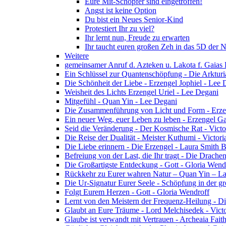
Eure Mit-Schöpfer sind eingetroffen!
Angst ist keine Option
Du bist ein Neues Senior-Kind
Protestiert Ihr zu viel?
Ihr lernt nun, Freude zu erwarten
Ihr taucht euren großen Zeh in das 5D der 
Weitere
gemeinsamer Anruf d. Azteken u. Lakota f. Gaias
Ein Schlüssel zur Quantenschöpfung - Die Arkturi
Die Schönheit der Liebe - Erzengel Jophiel - Lee 
Weisheit des Lichts Erzengel Uriel - Lee Degani
Mitgefühl - Quan Yin - Lee Degani
Die Zusammenführung von Licht und Form - Erzen
Ein neuer Weg, euer Leben zu leben - Erzengel Ga
Seid die Veränderung - Der Kosmische Rat - Vict
Die Reise der Dualität - Meister Kuthumi - Victor
Die Liebe erinnern - Die Erzengel - Laura Smith 
Befreiung von der Last, die Ihr tragt - Die Drac
Die Großartigste Entdeckung - Gott - Gloria Wend
Rückkehr zu Eurer wahren Natur – Quan Yin – L
Die Ur-Signatur Eurer Seele - Schöpfung in der gr
Folgt Eurem Herzen - Gott - Gloria Wendroff
Lernt von den Meistern der Frequenz-Heilung - Di
Glaubt an Eure Träume - Lord Melchisedek - Vict
Glaube ist verwandt mit Vertrauen - Archeaia Fait