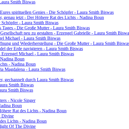
 Laura Smith Biswas
res spirituellen Genies - Die Schöpfer - Laura Smith Biswas
ier, genau jetzt - Der Höhere Rat des Lichts - Nadina Boun
ie Schöpfer - Laura Smith Biswas
s Tages - Die Große Mutter - Laura Smith Biswas
 Gesellschaft neu zu gestalten - Erzengel Gabrielle - Laura Smith Bisw
engel Michael - Laura Smith Biswas
ffnung und Wiederherstellung - Die Große Mutter - Laura Smith Biswa
el der Erde navigieren - Laura Smith Biswas
- Erzengel Michael - Laura Smith Biswas
 - Nadina Boun
ichts - Nadina Boun
ia Magdalena - Laura Smith Biswas
er, gechannelt durch Laura Smith Biswas
Laura Smith Biswas
Laura Smith Biswas
sters - Nicole Singer
 Nadina Boun
 Höhere Rat des Lichts - Nadina Boun
e Divine
 des Lichts - Nadina Boun
light Of The Divine