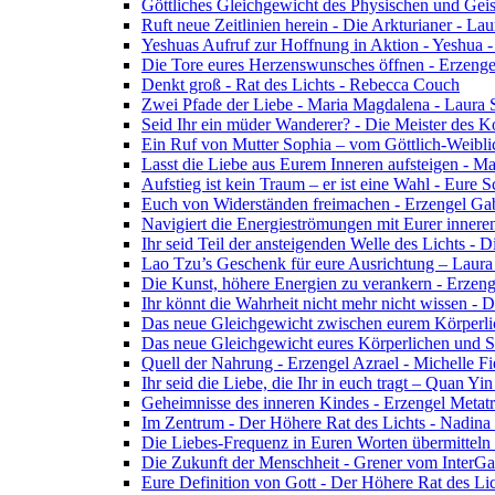
Göttliches Gleichgewicht des Physischen und Geis
Ruft neue Zeitlinien herein - Die Arkturianer - La
Yeshuas Aufruf zur Hoffnung in Aktion - Yeshua 
Die Tore eures Herzenswunsches öffnen - Erzeng
Denkt groß - Rat des Lichts - Rebecca Couch
Zwei Pfade der Liebe - Maria Magdalena - Laura
Seid Ihr ein müder Wanderer? - Die Meister des K
Ein Ruf von Mutter Sophia – vom Göttlich-Weibli
Lasst die Liebe aus Eurem Inneren aufsteigen - M
Aufstieg ist kein Traum – er ist eine Wahl - Eure
Euch von Widerständen freimachen - Erzengel Gab
Navigiert die Energieströmungen mit Eurer inneren
Ihr seid Teil der ansteigenden Welle des Lichts - 
Lao Tzu’s Geschenk für eure Ausrichtung – Laur
Die Kunst, höhere Energien zu verankern - Erzen
Ihr könnt die Wahrheit nicht mehr nicht wissen - 
Das neue Gleichgewicht zwischen eurem Körperlich
Das neue Gleichgewicht eures Körperlichen und Spi
Quell der Nahrung - Erzengel Azrael - Michelle Fi
Ihr seid die Liebe, die Ihr in euch tragt – Quan Y
Geheimnisse des inneren Kindes - Erzengel Metat
Im Zentrum - Der Höhere Rat des Lichts - Nadin
Die Liebes-Frequenz in Euren Worten übermitteln 
Die Zukunft der Menschheit - Grener vom InterGa
Eure Definition von Gott - Der Höhere Rat des Li