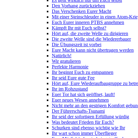
Es geht wirklich nur um Euch selbst
Den Vorhang zurückziehen
Das Verschenken Eurer Macht
Mit einer Steinschleuder in einen Atom-Kri
Euch Eurer inneren PTBS annehmen
Kämpft Ihr mit Euch selbst?
Hört auf, die zweite Welle zu dirigieren
Die zweite Welle sind die Wiedererbauer
Die Übungszeit ist vorbei
Eure Macht kann nicht übertragen werden
Natürlich!
Wir gratulieren
Perfekte Harmonie
Ihr beginnt Euch zu entspannen
Ihr seid Eure gute Fee
Hört auf, Eure Wiederaufbaugruppe zu betr
Ihr im Rohzustand
Euer Tor hat sich geöffnet, lauft!
Euer neues Wesen annehmen
Nicht mehr an den gestrigen Komfort gebu
Der Führerschafts-Tsunami
Ihr seid der sofortigen Erfüllung würdig
Was bedeutet Frieden für Euch?
Schurken sind ebenso wichtig wie Ihr
Ihr wart schon immer Überflieger