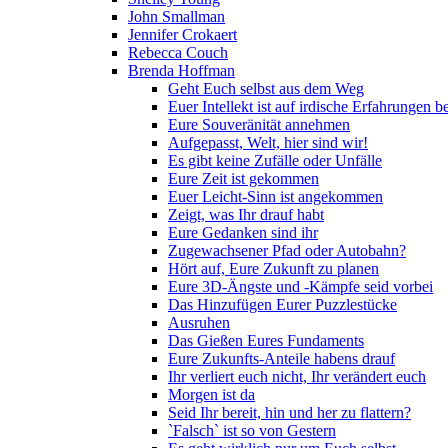
John Smallman
Jennifer Crokaert
Rebecca Couch
Brenda Hoffman
Geht Euch selbst aus dem Weg
Euer Intellekt ist auf irdische Erfahrungen b
Eure Souveränität annehmen
Aufgepasst, Welt, hier sind wir!
Es gibt keine Zufälle oder Unfälle
Eure Zeit ist gekommen
Euer Leicht-Sinn ist angekommen
Zeigt, was Ihr drauf habt
Eure Gedanken sind ihr
Zugewachsener Pfad oder Autobahn?
Hört auf, Eure Zukunft zu planen
Eure 3D-Ängste und -Kämpfe seid vorbei
Das Hinzufügen Eurer Puzzlestücke
Ausruhen
Das Gießen Eures Fundaments
Eure Zukunfts-Anteile habens drauf
Ihr verliert euch nicht, Ihr verändert euch
Morgen ist da
Seid Ihr bereit, hin und her zu flattern?
`Falsch` ist so von Gestern