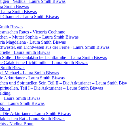
tigen - Yeshua - Laura Smith Biswas
ura Smith Biswas
- Laura Smith Biswas
el Chamuel - Laura Smith Biswas
 Smith Biswas
osmischen Rates - Victoria Cochrane
chen – Mutter Sophia – Laura Smith Biswas
aria Magdalena - Laura Smith Biswas
 Schwester, ein Lichtwesen aus der Ferne - Laura Smith Biswas
rielle - Laura Smith Biswas
 Stille - Die Galaktische Lichtfamilie – Laura Smith Biswas
Die Galaktische Lichtfamilie – Laura Smith Biswas
a Smith Biswas
gel Michael - Laura Smith Biswas
Die Arkturianer - Laura Smith Biswas
en und Spirituellen Sein Teil II – Die Arkturianer – Laura Smith Bis
rituellen, Teil I – Die Arkturianer – Laura Smith Biswas
elding
in – Laura Smith Biswas
ron - Laura Smith Biswas
a Boun
- Die Arkturianer - Laura Smith Biswas
laktischen Rat - Laura Smith Biswas
chts - Nadina Boun