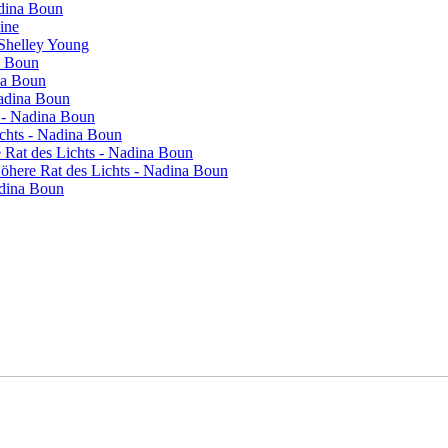
adina Boun
vine
 Shelley Young
a Boun
na Boun
Nadina Boun
s - Nadina Boun
ichts - Nadina Boun
re Rat des Lichts - Nadina Boun
 Höhere Rat des Lichts - Nadina Boun
adina Boun