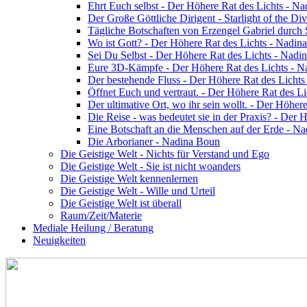
Ehrt Euch selbst - Der Höhere Rat des Lichts - N
Der Große Göttliche Dirigent - Starlight of the Di
Tägliche Botschaften von Erzengel Gabriel durch
Wo ist Gott? - Der Höhere Rat des Lichts - Nadin
Sei Du Selbst - Der Höhere Rat des Lichts - Nadi
Eure 3D-Kämpfe - Der Höhere Rat des Lichts - 
Der bestehende Fluss - Der Höhere Rat des Licht
Öffnet Euch und vertraut. - Der Höhere Rat des L
Der ultimative Ort, wo ihr sein wollt. - Der Höhe
Die Reise - was bedeutet sie in der Praxis? - Der
Eine Botschaft an die Menschen auf der Erde - N
Die Arborianer - Nadina Boun
Die Geistige Welt - Nichts für Verstand und Ego
Die Geistige Welt - Sie ist nicht woanders
Die Geistige Welt kennenlernen
Die Geistige Welt - Wille und Urteil
Die Geistige Welt ist überall
Raum/Zeit/Materie
Mediale Heilung / Beratung
Neuigkeiten