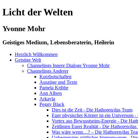
Licht der Welten
Yvonne Mohr
Geistiges Medium, Lebensberaterin, Heilerin
Herzlich Willkommen
Geistige Welt
Channelings Innere Dialoge Yvonne Mohr
Channelings Anderer
Kurzbotschaften
Auszüge und Texte
Pamela Kribbe
Ann Albers
Arkayla
Peggy Black
Dies ist die Zeit - Die Hathoren/das Team
Euer physischer Körper ist ein Universum 
Vortex aus Bewusstseins-Energie - Die Hat
Zeitlinien Eurer Realität - Die Hathoren/da
Was wäre wenn…? – Die Hathoren/das Te
Unbegrenztes göttliches Sternenwesen - Di