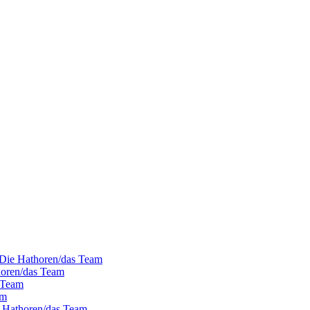
- Die Hathoren/das Team
horen/das Team
s Team
am
e Hathoren/das Team