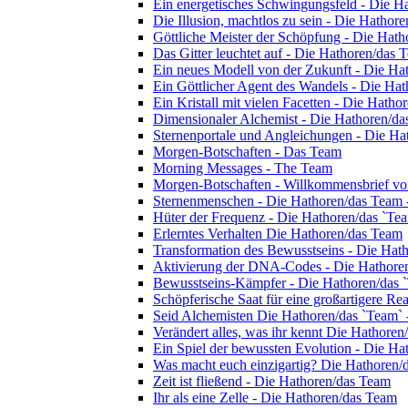
Ein energetisches Schwingungsfeld - Die H
Die Illusion, machtlos zu sein - Die Hathor
Göttliche Meister der Schöpfung - Die Hat
Das Gitter leuchtet auf - Die Hathoren/das 
Ein neues Modell von der Zukunft - Die Ha
Ein Göttlicher Agent des Wandels - Die Ha
Ein Kristall mit vielen Facetten - Die Hath
Dimensionaler Alchemist - Die Hathoren/d
Sternenportale und Angleichungen - Die Ha
Morgen-Botschaften - Das Team
Morning Messages - The Team
Morgen-Botschaften - Willkommensbrief v
Sternenmenschen - Die Hathoren/das Team 
Hüter der Frequenz - Die Hathoren/das `Te
Erlerntes Verhalten Die Hathoren/das Team
Transformation des Bewusstseins - Die Hat
Aktivierung der DNA-Codes - Die Hathore
Bewusstseins-Kämpfer - Die Hathoren/das 
Schöpferische Saat für eine großartigere Re
Seid Alchemisten Die Hathoren/das `Team` 
Verändert alles, was ihr kennt Die Hathore
Ein Spiel der bewussten Evolution - Die H
Was macht euch einzigartig? Die Hathoren/
Zeit ist fließend - Die Hathoren/das Team
Ihr als eine Zelle - Die Hathoren/das Team