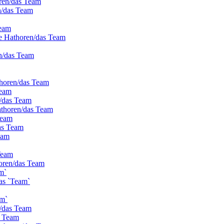
oren/das Team
n/das Team
Team
ie Hathoren/das Team
n/das Team
thoren/das Team
Team
n/das Team
athoren/das Team
Team
as Team
eam
Team
horen/das Team
m`
as `Team`
am`
n/das Team
s Team