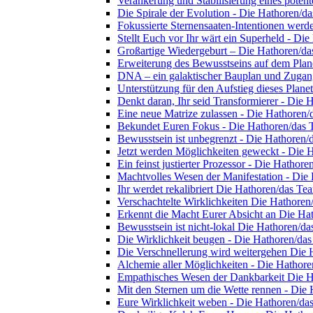
Verankerung und Stabilisierung eines pote
Die Spirale der Evolution - Die Hathoren/d
Fokussierte Sternensaaten-Intentionen werd
Stellt Euch vor Ihr wärt ein Superheld - Di
Großartige Wiedergeburt – Die Hathoren/d
Erweiterung des Bewusstseins auf dem Plan
DNA – ein galaktischer Bauplan und Zugan
Unterstützung für den Aufstieg dieses Plan
Denkt daran, Ihr seid Transformierer - Die
Eine neue Matrize zulassen - Die Hathoren
Bekundet Euren Fokus - Die Hathoren/das
Bewusstsein ist unbegrenzt - Die Hathoren
Jetzt werden Möglichkeiten geweckt - Die 
Ein feinst justierter Prozessor - Die Hathor
Machtvolles Wesen der Manifestation - Die
Ihr werdet rekalibriert Die Hathoren/das Te
Verschachtelte Wirklichkeiten Die Hathore
Erkennt die Macht Eurer Absicht an Die Ha
Bewusstsein ist nicht-lokal Die Hathoren/d
Die Wirklichkeit beugen - Die Hathoren/da
Die Verschnellerung wird weitergehen Die
Alchemie aller Möglichkeiten - Die Hathor
Empathisches Wesen der Dankbarkeit Die 
Mit den Sternen um die Wette rennen - Die
Eure Wirklichkeit weben - Die Hathoren/da