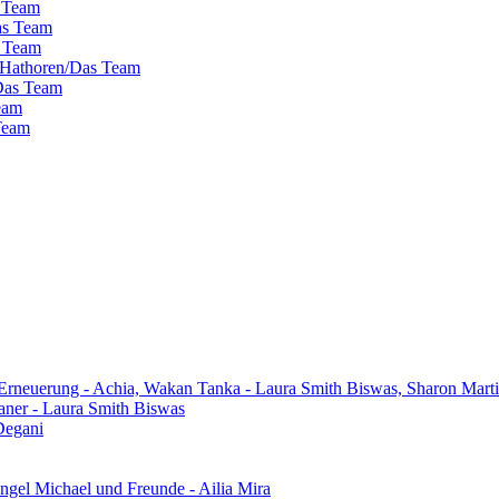
s Team
as Team
s Team
 Hathoren/Das Team
/Das Team
eam
 Team
 Erneuerung - Achia, Wakan Tanka - Laura Smith Biswas, Sharon Mart
aner - Laura Smith Biswas
Degani
gel Michael und Freunde - Ailia Mira