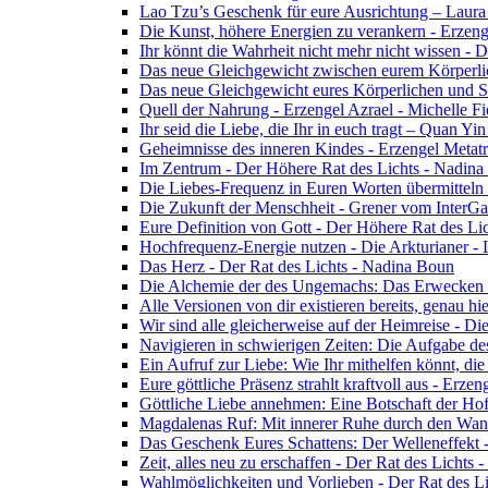
Lao Tzu’s Geschenk für eure Ausrichtung – Laur
Die Kunst, höhere Energien zu verankern - Erzen
Ihr könnt die Wahrheit nicht mehr nicht wissen - 
Das neue Gleichgewicht zwischen eurem Körperlich
Das neue Gleichgewicht eures Körperlichen und Spi
Quell der Nahrung - Erzengel Azrael - Michelle Fi
Ihr seid die Liebe, die Ihr in euch tragt – Quan Y
Geheimnisse des inneren Kindes - Erzengel Metat
Im Zentrum - Der Höhere Rat des Lichts - Nadin
Die Liebes-Frequenz in Euren Worten übermitteln 
Die Zukunft der Menschheit - Grener vom InterGa
Eure Definition von Gott - Der Höhere Rat des Li
Hochfrequenz-Energie nutzen - Die Arkturianer -
Das Herz - Der Rat des Lichts - Nadina Boun
Die Alchemie der des Ungemachs: Das Erwecken Eu
Alle Versionen von dir existieren bereits, genau h
Wir sind alle gleicherweise auf der Heimreise - D
Navigieren in schwierigen Zeiten: Die Aufgabe de
Ein Aufruf zur Liebe: Wie Ihr mithelfen könnt, die
Eure göttliche Präsenz strahlt kraftvoll aus - Erz
Göttliche Liebe annehmen: Eine Botschaft der Ho
Magdalenas Ruf: Mit innerer Ruhe durch den Wand
Das Geschenk Eures Schattens: Der Welleneffekt 
Zeit, alles neu zu erschaffen - Der Rat des Lichts
Wahlmöglichkeiten und Vorlieben - Der Rat des L