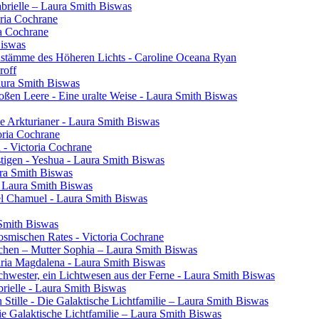
brielle – Laura Smith Biswas
oria Cochrane
ia Cochrane
Biswas
henstämme des Höheren Lichts - Caroline Oceana Ryan
roff
aura Smith Biswas
oßen Leere - Eine uralte Weise - Laura Smith Biswas
e Arkturianer - Laura Smith Biswas
oria Cochrane
h - Victoria Cochrane
tigen - Yeshua - Laura Smith Biswas
ura Smith Biswas
- Laura Smith Biswas
el Chamuel - Laura Smith Biswas
 Smith Biswas
osmischen Rates - Victoria Cochrane
chen – Mutter Sophia – Laura Smith Biswas
aria Magdalena - Laura Smith Biswas
 Schwester, ein Lichtwesen aus der Ferne - Laura Smith Biswas
rielle - Laura Smith Biswas
 Stille - Die Galaktische Lichtfamilie – Laura Smith Biswas
Die Galaktische Lichtfamilie – Laura Smith Biswas