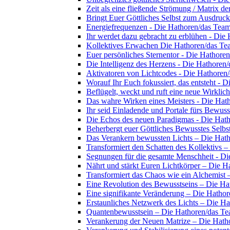
Zeit als eine fließende Strömung / Matrix d
Bringt Euer Göttliches Selbst zum Ausdruc
Energiefrequenzen - Die Hathoren/das Tea
Ihr werdet dazu gebracht zu erblühen - Die
Kollektives Erwachen Die Hathoren/das Te
Euer persönliches Sternentor - Die Hathore
Die Intelligenz des Herzens - Die Hathoren
Aktivatoren von Lichtcodes - Die Hathoren
Worauf Ihr Euch fokussiert, das entsteht - 
Beflügelt, weckt und ruft eine neue Wirklic
Das wahre Wirken eines Meisters - Die Hat
Ihr seid Einladende und Portale fürs Bewus
Die Echos des neuen Paradigmas - Die Hat
Beherbergt euer Göttliches Bewusstes Selb
Das Verankern bewussten Lichts – Die Hat
Transformiert den Schatten des Kollektivs 
Segnungen für die gesamte Menschheit - D
Nährt und stärkt Euren Lichtkörper – Die 
Transformiert das Chaos wie ein Alchemist
Eine Revolution des Bewusstseins – Die H
Eine signifikante Veränderung – Die Hatho
Erstaunliches Netzwerk des Lichts – Die H
Quantenbewusstsein – Die Hathoren/das T
Verankerung der Neuen Matrize – Die Hath