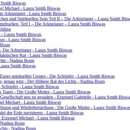
a Smith Biswas
gel Michael - Laura Smith Biswas
Die Arkturianer - Laura Smith Biswas
en und Spirituellen Sein Teil II – Die Arkturianer – Laura Smith Bis
rituellen, Teil I – Die Arkturianer – Laura Smith Biswas
elding
in – Laura Smith Biswas
ron - Laura Smith Biswas
a Boun
- Die Arkturianer - Laura Smith Biswas
laktischen Rat - Laura Smith Biswas
chts - Nadina Boun
 Laura Smith Biswas
res spirituellen Genies - Die Schöpfer - Laura Smith Biswas
ier, genau jetzt - Der Höhere Rat des Lichts - Nadina Boun
ie Schöpfer - Laura Smith Biswas
s Tages - Die Große Mutter - Laura Smith Biswas
 Gesellschaft neu zu gestalten - Erzengel Gabrielle - Laura Smith Bisw
engel Michael - Laura Smith Biswas
ffnung und Wiederherstellung - Die Große Mutter - Laura Smith Biswa
el der Erde navigieren - Laura Smith Biswas
- Erzengel Michael - Laura Smith Biswas
 - Nadina Boun
ichts - Nadina Boun