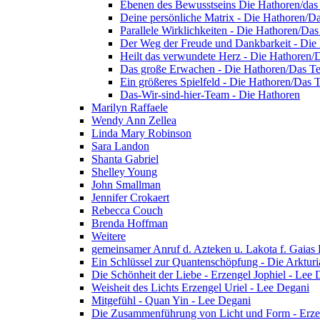
Ebenen des Bewusstseins Die Hathoren/da
Deine persönliche Matrix - Die Hathoren/D
Parallele Wirklichkeiten - Die Hathoren/Da
Der Weg der Freude und Dankbarkeit - Die
Heilt das verwundete Herz - Die Hathoren
Das große Erwachen - Die Hathoren/Das T
Ein größeres Spielfeld - Die Hathoren/Das
Das-Wir-sind-hier-Team - Die Hathoren
Marilyn Raffaele
Wendy Ann Zellea
Linda Mary Robinson
Sara Landon
Shanta Gabriel
Shelley Young
John Smallman
Jennifer Crokaert
Rebecca Couch
Brenda Hoffman
Weitere
gemeinsamer Anruf d. Azteken u. Lakota f. Gaias
Ein Schlüssel zur Quantenschöpfung - Die Arkturi
Die Schönheit der Liebe - Erzengel Jophiel - Lee 
Weisheit des Lichts Erzengel Uriel - Lee Degani
Mitgefühl - Quan Yin - Lee Degani
Die Zusammenführung von Licht und Form - Erzen