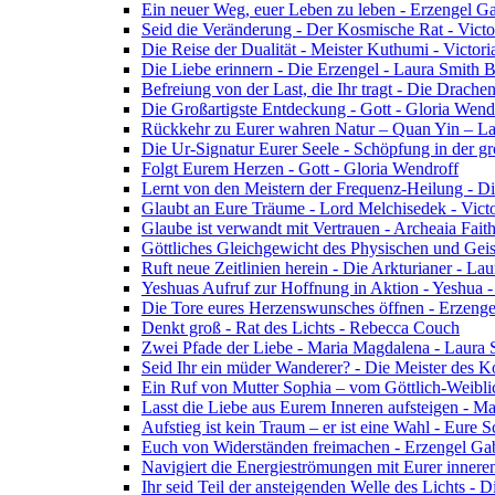
Ein neuer Weg, euer Leben zu leben - Erzengel Ga
Seid die Veränderung - Der Kosmische Rat - Vict
Die Reise der Dualität - Meister Kuthumi - Victor
Die Liebe erinnern - Die Erzengel - Laura Smith 
Befreiung von der Last, die Ihr tragt - Die Drac
Die Großartigste Entdeckung - Gott - Gloria Wend
Rückkehr zu Eurer wahren Natur – Quan Yin – L
Die Ur-Signatur Eurer Seele - Schöpfung in der gr
Folgt Eurem Herzen - Gott - Gloria Wendroff
Lernt von den Meistern der Frequenz-Heilung - Di
Glaubt an Eure Träume - Lord Melchisedek - Vict
Glaube ist verwandt mit Vertrauen - Archeaia Fait
Göttliches Gleichgewicht des Physischen und Geis
Ruft neue Zeitlinien herein - Die Arkturianer - La
Yeshuas Aufruf zur Hoffnung in Aktion - Yeshua 
Die Tore eures Herzenswunsches öffnen - Erzeng
Denkt groß - Rat des Lichts - Rebecca Couch
Zwei Pfade der Liebe - Maria Magdalena - Laura
Seid Ihr ein müder Wanderer? - Die Meister des K
Ein Ruf von Mutter Sophia – vom Göttlich-Weibli
Lasst die Liebe aus Eurem Inneren aufsteigen - M
Aufstieg ist kein Traum – er ist eine Wahl - Eure
Euch von Widerständen freimachen - Erzengel Gab
Navigiert die Energieströmungen mit Eurer inneren
Ihr seid Teil der ansteigenden Welle des Lichts - 