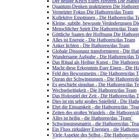
Der heilige Kelch Eures Herzens Die Hath
Quantum-Denken praktizieren Die Hathore
Vernetzter Fokus Die Hathoren/das Team
Kollektive Emotionen - Die Hathoren/das 
Kleine, subtile, bewusste Veränderungen D
Menschlicher Spirit Die Hathoren/das Team
Göttliche Saaten der Hoffnung Die Hathore
Alles ist Energie - Die Hathoren/das Team
Anker lichten - Die Hathoren/das Team
Globale Dissonanz transformieren - Die Ha
Wundersame Aufgabe - Die Hathoren/das 
Das Ritual als Heilige Kunst - Die Hathore
Macht diese Erkenntnis Euer Eigen - Die H
Feld des Bewusstseins - Die Hathoren/das 
Ozean der Schwingungen - Die Hathoren/d
Es geschieht simultan - Die Hathoren/das T
Wechselseitigkeit - Die Hathoren/das Team
Das Holospiel der Zeit - Die Hathoren/das 
Dies ist ein sehr großes Spielfeld - Die Hat
Ehrt die Einsamkeit - die Hathoren/das `Tea
Zeiten des großen Wandels - die Hathoren/d
Alles ist heilig - die Hathoren/das `Team`
Schwingungsmatrix - die Hathoren/das `Te
Ein Fluss zirkulärer Energien - die Hathore
Viele Aspekte des Selbst - Die Hathoren/da