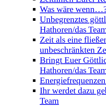
Was wäre wenn…? 
Unbegrenztes göttl
Hathoren/das Tea
Zeit als eine flie
unbeschränkten Ze
Bringt Euer Göttli
Hathoren/das Tea
Energiefrequenzen
Ihr werdet dazu ge
Team