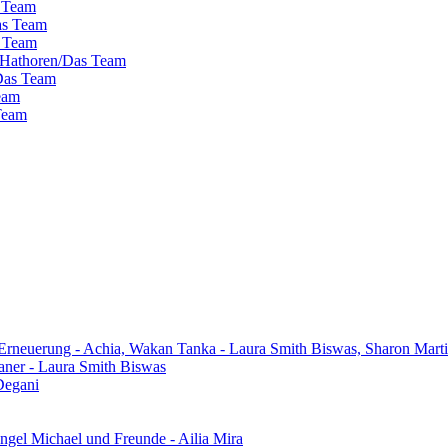
s Team
as Team
s Team
 Hathoren/Das Team
/Das Team
eam
 Team
 Erneuerung - Achia, Wakan Tanka - Laura Smith Biswas, Sharon Mart
aner - Laura Smith Biswas
Degani
gel Michael und Freunde - Ailia Mira