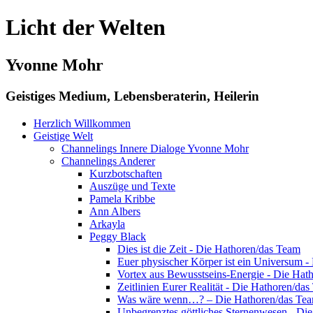
Licht der Welten
Yvonne Mohr
Geistiges Medium, Lebensberaterin, Heilerin
Herzlich Willkommen
Geistige Welt
Channelings Innere Dialoge Yvonne Mohr
Channelings Anderer
Kurzbotschaften
Auszüge und Texte
Pamela Kribbe
Ann Albers
Arkayla
Peggy Black
Dies ist die Zeit - Die Hathoren/das Team
Euer physischer Körper ist ein Universum 
Vortex aus Bewusstseins-Energie - Die Hat
Zeitlinien Eurer Realität - Die Hathoren/da
Was wäre wenn…? – Die Hathoren/das Te
Unbegrenztes göttliches Sternenwesen - Di