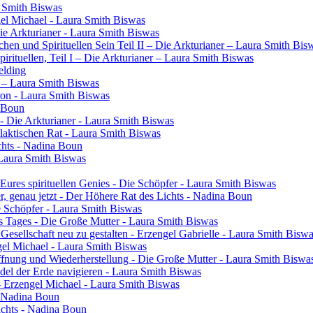
a Smith Biswas
gel Michael - Laura Smith Biswas
Die Arkturianer - Laura Smith Biswas
en und Spirituellen Sein Teil II – Die Arkturianer – Laura Smith Bis
rituellen, Teil I – Die Arkturianer – Laura Smith Biswas
elding
in – Laura Smith Biswas
ron - Laura Smith Biswas
a Boun
- Die Arkturianer - Laura Smith Biswas
laktischen Rat - Laura Smith Biswas
chts - Nadina Boun
 Laura Smith Biswas
res spirituellen Genies - Die Schöpfer - Laura Smith Biswas
ier, genau jetzt - Der Höhere Rat des Lichts - Nadina Boun
ie Schöpfer - Laura Smith Biswas
s Tages - Die Große Mutter - Laura Smith Biswas
 Gesellschaft neu zu gestalten - Erzengel Gabrielle - Laura Smith Bisw
engel Michael - Laura Smith Biswas
ffnung und Wiederherstellung - Die Große Mutter - Laura Smith Biswa
el der Erde navigieren - Laura Smith Biswas
- Erzengel Michael - Laura Smith Biswas
 - Nadina Boun
ichts - Nadina Boun