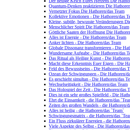
Der heilige Kelch Eures Herzens Die Hath
Quantum-Denken praktizieren Die Hathore
Vernetzter Fokus Die Hathoren/das Team
Kollektive Emotionen - Die Hathoren/das 
Kleine, subtile, bewusste Veränderungen D
Menschlicher Spirit Die Hathoren/das Team
Göttliche Saaten der Hoffnung Die Hathore
Alles ist Energie - Die Hathoren/das Team
Anker lichten - Die Hathoren/das Team
Globale Dissonanz transformieren - Die Ha
Wundersame Aufgabe - Die Hathoren/das 
Das Ritual als Heilige Kunst - Die Hathore
Macht diese Erkenntnis Euer Eigen - Die H
Feld des Bewusstseins - Die Hathoren/das 
Ozean der Schwingungen - Die Hathoren/d
Es geschieht simultan - Die Hathoren/das T
Wechselseitigkeit - Die Hathoren/das Team
Das Holospiel der Zeit - Die Hathoren/das 
Dies ist ein sehr großes Spielfeld - Die Hat
Ehrt die Einsamkeit - die Hathoren/das `Tea
Zeiten des großen Wandels - die Hathoren/d
Alles ist heilig - die Hathoren/das `Team`
Schwingungsmatrix - die Hathoren/das `Te
Ein Fluss zirkulärer Energien - die Hathore
Viele Aspekte des Selbst - Die Hathoren/da