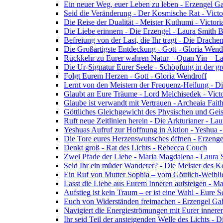
Ein neuer Weg, euer Leben zu leben - Erzengel Ga
Seid die Veränderung - Der Kosmische Rat - Vict
Die Reise der Dualität - Meister Kuthumi - Victor
Die Liebe erinnern - Die Erzengel - Laura Smith 
Befreiung von der Last, die Ihr tragt - Die Drac
Die Großartigste Entdeckung - Gott - Gloria Wend
Rückkehr zu Eurer wahren Natur – Quan Yin – L
Die Ur-Signatur Eurer Seele - Schöpfung in der gr
Folgt Eurem Herzen - Gott - Gloria Wendroff
Lernt von den Meistern der Frequenz-Heilung - Di
Glaubt an Eure Träume - Lord Melchisedek - Vict
Glaube ist verwandt mit Vertrauen - Archeaia Fait
Göttliches Gleichgewicht des Physischen und Geis
Ruft neue Zeitlinien herein - Die Arkturianer - La
Yeshuas Aufruf zur Hoffnung in Aktion - Yeshua 
Die Tore eures Herzenswunsches öffnen - Erzeng
Denkt groß - Rat des Lichts - Rebecca Couch
Zwei Pfade der Liebe - Maria Magdalena - Laura
Seid Ihr ein müder Wanderer? - Die Meister des K
Ein Ruf von Mutter Sophia – vom Göttlich-Weibli
Lasst die Liebe aus Eurem Inneren aufsteigen - M
Aufstieg ist kein Traum – er ist eine Wahl - Eure
Euch von Widerständen freimachen - Erzengel Gab
Navigiert die Energieströmungen mit Eurer inneren
Ihr seid Teil der ansteigenden Welle des Lichts - 