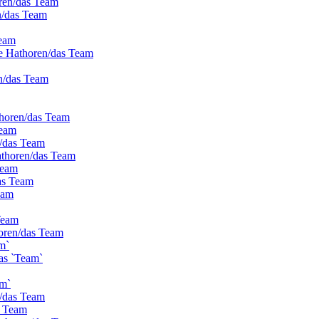
oren/das Team
n/das Team
Team
ie Hathoren/das Team
n/das Team
thoren/das Team
Team
n/das Team
athoren/das Team
Team
as Team
eam
Team
horen/das Team
m`
as `Team`
am`
n/das Team
s Team