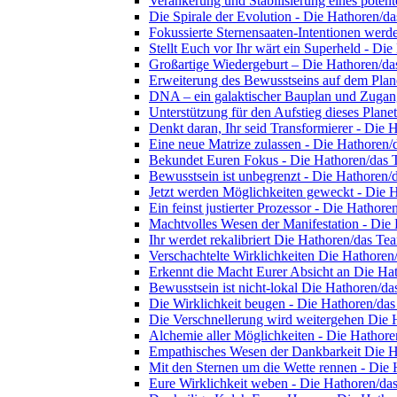
Verankerung und Stabilisierung eines pote
Die Spirale der Evolution - Die Hathoren/d
Fokussierte Sternensaaten-Intentionen werd
Stellt Euch vor Ihr wärt ein Superheld - Di
Großartige Wiedergeburt – Die Hathoren/d
Erweiterung des Bewusstseins auf dem Plan
DNA – ein galaktischer Bauplan und Zugan
Unterstützung für den Aufstieg dieses Plan
Denkt daran, Ihr seid Transformierer - Die
Eine neue Matrize zulassen - Die Hathoren
Bekundet Euren Fokus - Die Hathoren/das
Bewusstsein ist unbegrenzt - Die Hathoren
Jetzt werden Möglichkeiten geweckt - Die 
Ein feinst justierter Prozessor - Die Hathor
Machtvolles Wesen der Manifestation - Die
Ihr werdet rekalibriert Die Hathoren/das Te
Verschachtelte Wirklichkeiten Die Hathore
Erkennt die Macht Eurer Absicht an Die Ha
Bewusstsein ist nicht-lokal Die Hathoren/d
Die Wirklichkeit beugen - Die Hathoren/da
Die Verschnellerung wird weitergehen Die
Alchemie aller Möglichkeiten - Die Hathor
Empathisches Wesen der Dankbarkeit Die 
Mit den Sternen um die Wette rennen - Die
Eure Wirklichkeit weben - Die Hathoren/da