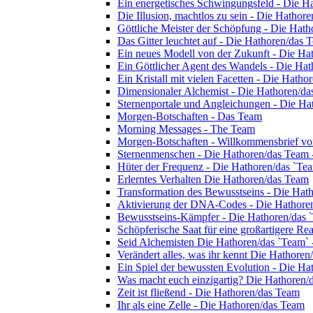
Ein energetisches Schwingungsfeld - Die H
Die Illusion, machtlos zu sein - Die Hathor
Göttliche Meister der Schöpfung - Die Hat
Das Gitter leuchtet auf - Die Hathoren/das 
Ein neues Modell von der Zukunft - Die Ha
Ein Göttlicher Agent des Wandels - Die Ha
Ein Kristall mit vielen Facetten - Die Hath
Dimensionaler Alchemist - Die Hathoren/d
Sternenportale und Angleichungen - Die Ha
Morgen-Botschaften - Das Team
Morning Messages - The Team
Morgen-Botschaften - Willkommensbrief v
Sternenmenschen - Die Hathoren/das Team 
Hüter der Frequenz - Die Hathoren/das `Te
Erlerntes Verhalten Die Hathoren/das Team
Transformation des Bewusstseins - Die Hat
Aktivierung der DNA-Codes - Die Hathore
Bewusstseins-Kämpfer - Die Hathoren/das 
Schöpferische Saat für eine großartigere Re
Seid Alchemisten Die Hathoren/das `Team` 
Verändert alles, was ihr kennt Die Hathore
Ein Spiel der bewussten Evolution - Die H
Was macht euch einzigartig? Die Hathoren/
Zeit ist fließend - Die Hathoren/das Team
Ihr als eine Zelle - Die Hathoren/das Team