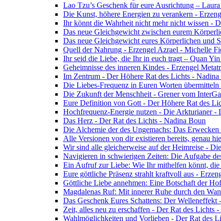
Lao Tzu’s Geschenk für eure Ausrichtung – Laur
Die Kunst, höhere Energien zu verankern - Erzen
Ihr könnt die Wahrheit nicht mehr nicht wissen - 
Das neue Gleichgewicht zwischen eurem Körperlich
Das neue Gleichgewicht eures Körperlichen und Spi
Quell der Nahrung - Erzengel Azrael - Michelle Fi
Ihr seid die Liebe, die Ihr in euch tragt – Quan Y
Geheimnisse des inneren Kindes - Erzengel Metat
Im Zentrum - Der Höhere Rat des Lichts - Nadin
Die Liebes-Frequenz in Euren Worten übermitteln 
Die Zukunft der Menschheit - Grener vom InterGa
Eure Definition von Gott - Der Höhere Rat des Li
Hochfrequenz-Energie nutzen - Die Arkturianer -
Das Herz - Der Rat des Lichts - Nadina Boun
Die Alchemie der des Ungemachs: Das Erwecken Eu
Alle Versionen von dir existieren bereits, genau h
Wir sind alle gleicherweise auf der Heimreise - D
Navigieren in schwierigen Zeiten: Die Aufgabe de
Ein Aufruf zur Liebe: Wie Ihr mithelfen könnt, die
Eure göttliche Präsenz strahlt kraftvoll aus - Erz
Göttliche Liebe annehmen: Eine Botschaft der Ho
Magdalenas Ruf: Mit innerer Ruhe durch den Wand
Das Geschenk Eures Schattens: Der Welleneffekt 
Zeit, alles neu zu erschaffen - Der Rat des Lichts
Wahlmöglichkeiten und Vorlieben - Der Rat des L