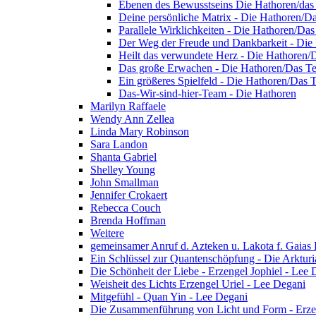
Ebenen des Bewusstseins Die Hathoren/da
Deine persönliche Matrix - Die Hathoren/D
Parallele Wirklichkeiten - Die Hathoren/Da
Der Weg der Freude und Dankbarkeit - Die
Heilt das verwundete Herz - Die Hathoren
Das große Erwachen - Die Hathoren/Das T
Ein größeres Spielfeld - Die Hathoren/Das
Das-Wir-sind-hier-Team - Die Hathoren
Marilyn Raffaele
Wendy Ann Zellea
Linda Mary Robinson
Sara Landon
Shanta Gabriel
Shelley Young
John Smallman
Jennifer Crokaert
Rebecca Couch
Brenda Hoffman
Weitere
gemeinsamer Anruf d. Azteken u. Lakota f. Gaias
Ein Schlüssel zur Quantenschöpfung - Die Arkturi
Die Schönheit der Liebe - Erzengel Jophiel - Lee 
Weisheit des Lichts Erzengel Uriel - Lee Degani
Mitgefühl - Quan Yin - Lee Degani
Die Zusammenführung von Licht und Form - Erzen