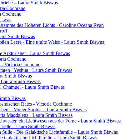
brielle – Laura Smith Biswas
oria Cochrane
ia Cochrane
Biswas
henstämme des Höheren Lichts - Caroline Oceana Ryan
roff
aura Smith Biswas
oßen Leere - Eine uralte Weise - Laura Smith Biswas
e Arkturianer - Laura Smith Biswas
oria Cochrane
h - Victoria Cochrane
tigen - Yeshua - Laura Smith Biswas
ura Smith Biswas
- Laura Smith Biswas
el Chamuel - Laura Smith Biswas
 Smith Biswas
osmischen Rates - Victoria Cochrane
chen – Mutter Sophia – Laura Smith Biswas
aria Magdalena - Laura Smith Biswas
 Schwester, ein Lichtwesen aus der Ferne - Laura Smith Biswas
rielle - Laura Smith Biswas
 Stille - Die Galaktische Lichtfamilie – Laura Smith Biswas
Die Galaktische Lichtfamilie – Laura Smith Biswas