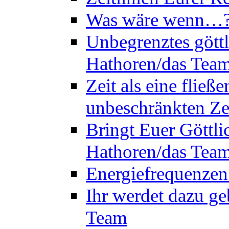
Was wäre wenn…? 
Unbegrenztes göttl
Hathoren/das Tea
Zeit als eine flie
unbeschränkten Ze
Bringt Euer Göttli
Hathoren/das Tea
Energiefrequenzen
Ihr werdet dazu ge
Team