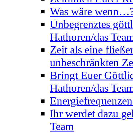
Was wäre wenn…? 
Unbegrenztes göttl
Hathoren/das Tea
Zeit als eine flie
unbeschränkten Ze
Bringt Euer Göttli
Hathoren/das Tea
Energiefrequenzen
Ihr werdet dazu ge
Team