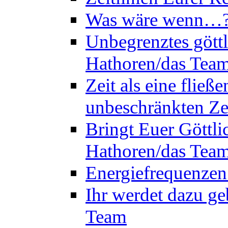
Was wäre wenn…? 
Unbegrenztes göttl
Hathoren/das Tea
Zeit als eine flie
unbeschränkten Ze
Bringt Euer Göttli
Hathoren/das Tea
Energiefrequenzen
Ihr werdet dazu ge
Team