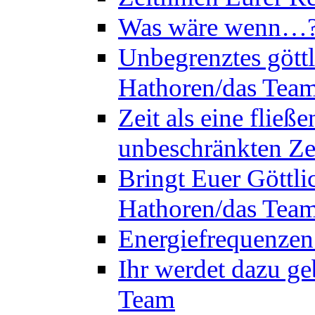
Was wäre wenn…? 
Unbegrenztes göttl
Hathoren/das Tea
Zeit als eine flie
unbeschränkten Ze
Bringt Euer Göttli
Hathoren/das Tea
Energiefrequenzen
Ihr werdet dazu ge
Team