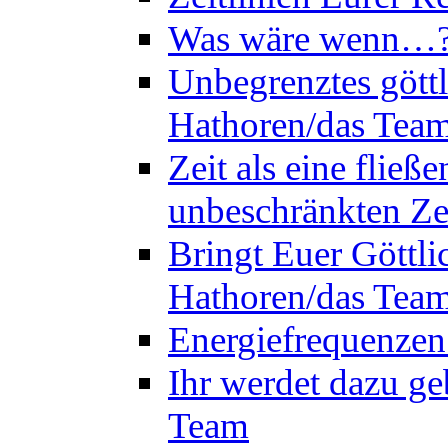
Was wäre wenn…? 
Unbegrenztes göttl
Hathoren/das Tea
Zeit als eine flie
unbeschränkten Ze
Bringt Euer Göttli
Hathoren/das Tea
Energiefrequenzen
Ihr werdet dazu ge
Team