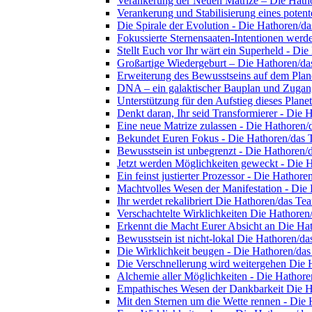
Verankerung der Neuen Matrize – Die Hath
Verankerung und Stabilisierung eines pote
Die Spirale der Evolution - Die Hathoren/d
Fokussierte Sternensaaten-Intentionen werd
Stellt Euch vor Ihr wärt ein Superheld - Di
Großartige Wiedergeburt – Die Hathoren/d
Erweiterung des Bewusstseins auf dem Plan
DNA – ein galaktischer Bauplan und Zugan
Unterstützung für den Aufstieg dieses Plan
Denkt daran, Ihr seid Transformierer - Die
Eine neue Matrize zulassen - Die Hathoren
Bekundet Euren Fokus - Die Hathoren/das
Bewusstsein ist unbegrenzt - Die Hathoren
Jetzt werden Möglichkeiten geweckt - Die 
Ein feinst justierter Prozessor - Die Hathor
Machtvolles Wesen der Manifestation - Die
Ihr werdet rekalibriert Die Hathoren/das Te
Verschachtelte Wirklichkeiten Die Hathore
Erkennt die Macht Eurer Absicht an Die Ha
Bewusstsein ist nicht-lokal Die Hathoren/d
Die Wirklichkeit beugen - Die Hathoren/da
Die Verschnellerung wird weitergehen Die
Alchemie aller Möglichkeiten - Die Hathor
Empathisches Wesen der Dankbarkeit Die 
Mit den Sternen um die Wette rennen - Die