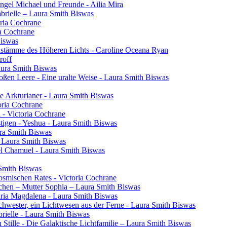
gel Michael und Freunde - Ailia Mira
brielle – Laura Smith Biswas
oria Cochrane
ia Cochrane
Biswas
henstämme des Höheren Lichts - Caroline Oceana Ryan
roff
aura Smith Biswas
oßen Leere - Eine uralte Weise - Laura Smith Biswas
e Arkturianer - Laura Smith Biswas
oria Cochrane
h - Victoria Cochrane
tigen - Yeshua - Laura Smith Biswas
ura Smith Biswas
- Laura Smith Biswas
el Chamuel - Laura Smith Biswas
 Smith Biswas
osmischen Rates - Victoria Cochrane
chen – Mutter Sophia – Laura Smith Biswas
aria Magdalena - Laura Smith Biswas
 Schwester, ein Lichtwesen aus der Ferne - Laura Smith Biswas
rielle - Laura Smith Biswas
 Stille - Die Galaktische Lichtfamilie – Laura Smith Biswas