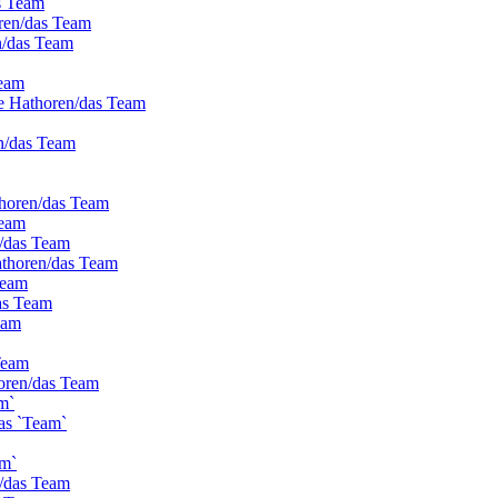
s Team
oren/das Team
n/das Team
Team
ie Hathoren/das Team
n/das Team
thoren/das Team
Team
n/das Team
athoren/das Team
Team
as Team
eam
Team
horen/das Team
m`
as `Team`
am`
n/das Team