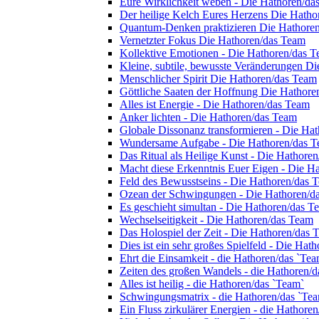
Eure Wirklichkeit weben - Die Hathoren/da
Der heilige Kelch Eures Herzens Die Hath
Quantum-Denken praktizieren Die Hathore
Vernetzter Fokus Die Hathoren/das Team
Kollektive Emotionen - Die Hathoren/das 
Kleine, subtile, bewusste Veränderungen D
Menschlicher Spirit Die Hathoren/das Team
Göttliche Saaten der Hoffnung Die Hathore
Alles ist Energie - Die Hathoren/das Team
Anker lichten - Die Hathoren/das Team
Globale Dissonanz transformieren - Die Ha
Wundersame Aufgabe - Die Hathoren/das 
Das Ritual als Heilige Kunst - Die Hathore
Macht diese Erkenntnis Euer Eigen - Die H
Feld des Bewusstseins - Die Hathoren/das 
Ozean der Schwingungen - Die Hathoren/d
Es geschieht simultan - Die Hathoren/das T
Wechselseitigkeit - Die Hathoren/das Team
Das Holospiel der Zeit - Die Hathoren/das 
Dies ist ein sehr großes Spielfeld - Die Hat
Ehrt die Einsamkeit - die Hathoren/das `Tea
Zeiten des großen Wandels - die Hathoren/d
Alles ist heilig - die Hathoren/das `Team`
Schwingungsmatrix - die Hathoren/das `Te
Ein Fluss zirkulärer Energien - die Hathore