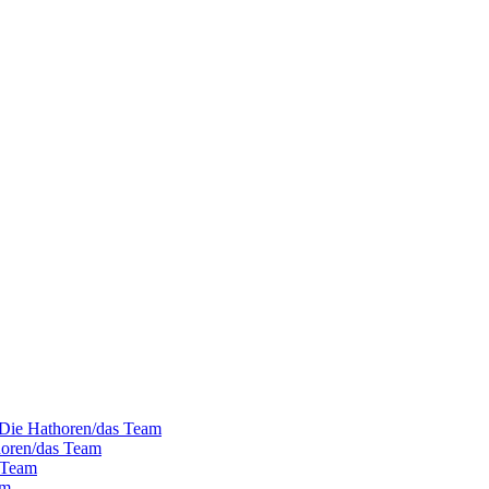
- Die Hathoren/das Team
horen/das Team
s Team
am