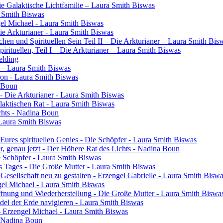
Die Galaktische Lichtfamilie – Laura Smith Biswas
a Smith Biswas
gel Michael - Laura Smith Biswas
Die Arkturianer - Laura Smith Biswas
en und Spirituellen Sein Teil II – Die Arkturianer – Laura Smith Bis
rituellen, Teil I – Die Arkturianer – Laura Smith Biswas
elding
in – Laura Smith Biswas
ron - Laura Smith Biswas
a Boun
- Die Arkturianer - Laura Smith Biswas
laktischen Rat - Laura Smith Biswas
chts - Nadina Boun
 Laura Smith Biswas
res spirituellen Genies - Die Schöpfer - Laura Smith Biswas
ier, genau jetzt - Der Höhere Rat des Lichts - Nadina Boun
ie Schöpfer - Laura Smith Biswas
s Tages - Die Große Mutter - Laura Smith Biswas
 Gesellschaft neu zu gestalten - Erzengel Gabrielle - Laura Smith Bisw
engel Michael - Laura Smith Biswas
ffnung und Wiederherstellung - Die Große Mutter - Laura Smith Biswa
el der Erde navigieren - Laura Smith Biswas
- Erzengel Michael - Laura Smith Biswas
 - Nadina Boun