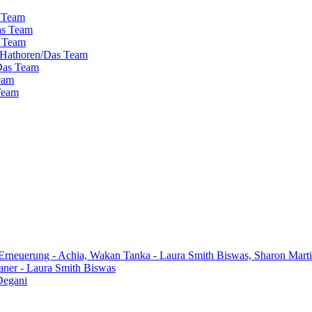
s Team
as Team
s Team
 Hathoren/Das Team
/Das Team
eam
 Team
 Erneuerung - Achia, Wakan Tanka - Laura Smith Biswas, Sharon Mart
aner - Laura Smith Biswas
Degani