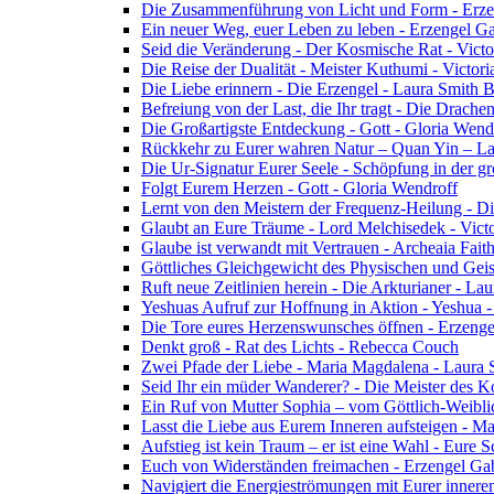
Die Zusammenführung von Licht und Form - Erzen
Ein neuer Weg, euer Leben zu leben - Erzengel Ga
Seid die Veränderung - Der Kosmische Rat - Vict
Die Reise der Dualität - Meister Kuthumi - Victor
Die Liebe erinnern - Die Erzengel - Laura Smith 
Befreiung von der Last, die Ihr tragt - Die Drac
Die Großartigste Entdeckung - Gott - Gloria Wend
Rückkehr zu Eurer wahren Natur – Quan Yin – L
Die Ur-Signatur Eurer Seele - Schöpfung in der gr
Folgt Eurem Herzen - Gott - Gloria Wendroff
Lernt von den Meistern der Frequenz-Heilung - Di
Glaubt an Eure Träume - Lord Melchisedek - Vict
Glaube ist verwandt mit Vertrauen - Archeaia Fait
Göttliches Gleichgewicht des Physischen und Geis
Ruft neue Zeitlinien herein - Die Arkturianer - La
Yeshuas Aufruf zur Hoffnung in Aktion - Yeshua 
Die Tore eures Herzenswunsches öffnen - Erzeng
Denkt groß - Rat des Lichts - Rebecca Couch
Zwei Pfade der Liebe - Maria Magdalena - Laura
Seid Ihr ein müder Wanderer? - Die Meister des K
Ein Ruf von Mutter Sophia – vom Göttlich-Weibli
Lasst die Liebe aus Eurem Inneren aufsteigen - M
Aufstieg ist kein Traum – er ist eine Wahl - Eure
Euch von Widerständen freimachen - Erzengel Gab
Navigiert die Energieströmungen mit Eurer inneren