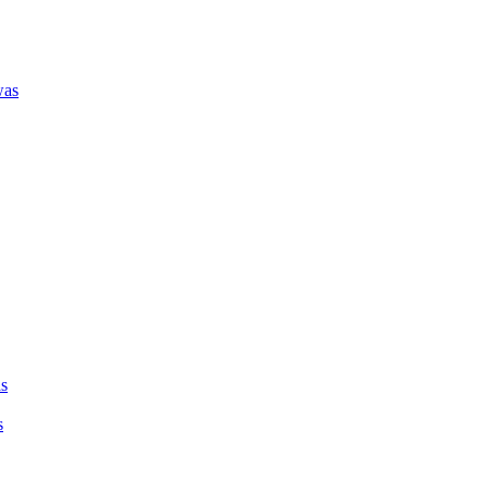
was
as
s