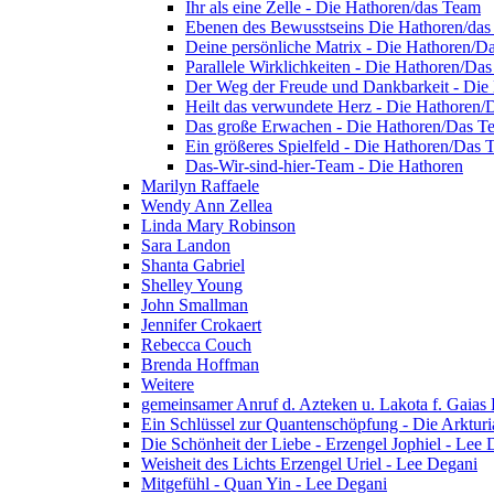
Ihr als eine Zelle - Die Hathoren/das Team
Ebenen des Bewusstseins Die Hathoren/da
Deine persönliche Matrix - Die Hathoren/D
Parallele Wirklichkeiten - Die Hathoren/Da
Der Weg der Freude und Dankbarkeit - Die
Heilt das verwundete Herz - Die Hathoren
Das große Erwachen - Die Hathoren/Das T
Ein größeres Spielfeld - Die Hathoren/Das
Das-Wir-sind-hier-Team - Die Hathoren
Marilyn Raffaele
Wendy Ann Zellea
Linda Mary Robinson
Sara Landon
Shanta Gabriel
Shelley Young
John Smallman
Jennifer Crokaert
Rebecca Couch
Brenda Hoffman
Weitere
gemeinsamer Anruf d. Azteken u. Lakota f. Gaias
Ein Schlüssel zur Quantenschöpfung - Die Arkturi
Die Schönheit der Liebe - Erzengel Jophiel - Lee 
Weisheit des Lichts Erzengel Uriel - Lee Degani
Mitgefühl - Quan Yin - Lee Degani