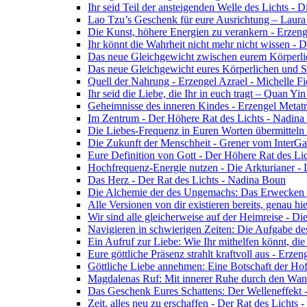
Ihr seid Teil der ansteigenden Welle des Lichts - 
Lao Tzu’s Geschenk für eure Ausrichtung – Laur
Die Kunst, höhere Energien zu verankern - Erzen
Ihr könnt die Wahrheit nicht mehr nicht wissen - 
Das neue Gleichgewicht zwischen eurem Körperlich
Das neue Gleichgewicht eures Körperlichen und Spi
Quell der Nahrung - Erzengel Azrael - Michelle Fi
Ihr seid die Liebe, die Ihr in euch tragt – Quan Y
Geheimnisse des inneren Kindes - Erzengel Metat
Im Zentrum - Der Höhere Rat des Lichts - Nadin
Die Liebes-Frequenz in Euren Worten übermitteln 
Die Zukunft der Menschheit - Grener vom InterGa
Eure Definition von Gott - Der Höhere Rat des Li
Hochfrequenz-Energie nutzen - Die Arkturianer -
Das Herz - Der Rat des Lichts - Nadina Boun
Die Alchemie der des Ungemachs: Das Erwecken Eu
Alle Versionen von dir existieren bereits, genau h
Wir sind alle gleicherweise auf der Heimreise - D
Navigieren in schwierigen Zeiten: Die Aufgabe de
Ein Aufruf zur Liebe: Wie Ihr mithelfen könnt, die
Eure göttliche Präsenz strahlt kraftvoll aus - Erz
Göttliche Liebe annehmen: Eine Botschaft der Ho
Magdalenas Ruf: Mit innerer Ruhe durch den Wand
Das Geschenk Eures Schattens: Der Welleneffekt 
Zeit, alles neu zu erschaffen - Der Rat des Lichts