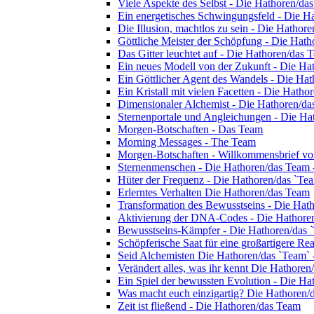
Viele Aspekte des Selbst - Die Hathoren/da
Ein energetisches Schwingungsfeld - Die H
Die Illusion, machtlos zu sein - Die Hathor
Göttliche Meister der Schöpfung - Die Hat
Das Gitter leuchtet auf - Die Hathoren/das 
Ein neues Modell von der Zukunft - Die Ha
Ein Göttlicher Agent des Wandels - Die Ha
Ein Kristall mit vielen Facetten - Die Hath
Dimensionaler Alchemist - Die Hathoren/d
Sternenportale und Angleichungen - Die Ha
Morgen-Botschaften - Das Team
Morning Messages - The Team
Morgen-Botschaften - Willkommensbrief v
Sternenmenschen - Die Hathoren/das Team 
Hüter der Frequenz - Die Hathoren/das `Te
Erlerntes Verhalten Die Hathoren/das Team
Transformation des Bewusstseins - Die Hat
Aktivierung der DNA-Codes - Die Hathore
Bewusstseins-Kämpfer - Die Hathoren/das 
Schöpferische Saat für eine großartigere Re
Seid Alchemisten Die Hathoren/das `Team` 
Verändert alles, was ihr kennt Die Hathore
Ein Spiel der bewussten Evolution - Die H
Was macht euch einzigartig? Die Hathoren/
Zeit ist fließend - Die Hathoren/das Team