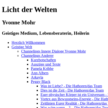
Licht der Welten
Yvonne Mohr
Geistiges Medium, Lebensberaterin, Heilerin
Herzlich Willkommen
Geistige Welt
Channelings Innere Dialoge Yvonne Mohr
Channelings Anderer
Kurzbotschaften
Auszüge und Texte
Pamela Kribbe
Ann Albers
Arkayla
Peggy Black
Was ist Liebe? - Die Hathoren/das Team
Dies ist die Zeit - Die Hathoren/das Team
Euer physischer Körper ist ein Universum 
Vortex aus Bewusstseins-Energie - Die Hat
Zeitlinien Eurer Realität - Die Hathoren/da
Was wäre wenn…? – Die Hathoren/das Te