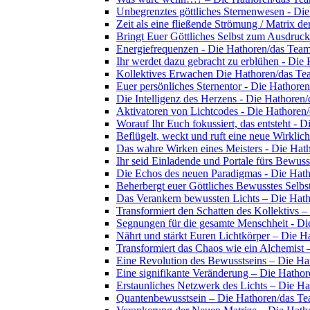
Unbegrenztes göttliches Sternenwesen - Di
Zeit als eine fließende Strömung / Matrix d
Bringt Euer Göttliches Selbst zum Ausdruc
Energiefrequenzen - Die Hathoren/das Tea
Ihr werdet dazu gebracht zu erblühen - Die
Kollektives Erwachen Die Hathoren/das Te
Euer persönliches Sternentor - Die Hathore
Die Intelligenz des Herzens - Die Hathoren
Aktivatoren von Lichtcodes - Die Hathoren
Worauf Ihr Euch fokussiert, das entsteht - 
Beflügelt, weckt und ruft eine neue Wirklic
Das wahre Wirken eines Meisters - Die Hat
Ihr seid Einladende und Portale fürs Bewus
Die Echos des neuen Paradigmas - Die Hat
Beherbergt euer Göttliches Bewusstes Selb
Das Verankern bewussten Lichts – Die Hat
Transformiert den Schatten des Kollektivs 
Segnungen für die gesamte Menschheit - D
Nährt und stärkt Euren Lichtkörper – Die 
Transformiert das Chaos wie ein Alchemist
Eine Revolution des Bewusstseins – Die H
Eine signifikante Veränderung – Die Hatho
Erstaunliches Netzwerk des Lichts – Die H
Quantenbewusstsein – Die Hathoren/das T