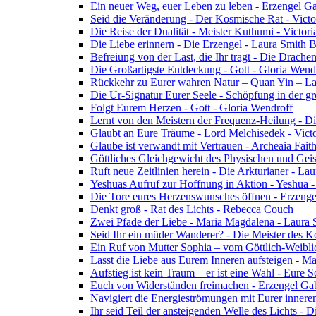
Ein neuer Weg, euer Leben zu leben - Erzengel Ga
Seid die Veränderung - Der Kosmische Rat - Vict
Die Reise der Dualität - Meister Kuthumi - Victor
Die Liebe erinnern - Die Erzengel - Laura Smith 
Befreiung von der Last, die Ihr tragt - Die Drac
Die Großartigste Entdeckung - Gott - Gloria Wend
Rückkehr zu Eurer wahren Natur – Quan Yin – L
Die Ur-Signatur Eurer Seele - Schöpfung in der gr
Folgt Eurem Herzen - Gott - Gloria Wendroff
Lernt von den Meistern der Frequenz-Heilung - Di
Glaubt an Eure Träume - Lord Melchisedek - Vict
Glaube ist verwandt mit Vertrauen - Archeaia Fait
Göttliches Gleichgewicht des Physischen und Geis
Ruft neue Zeitlinien herein - Die Arkturianer - La
Yeshuas Aufruf zur Hoffnung in Aktion - Yeshua 
Die Tore eures Herzenswunsches öffnen - Erzeng
Denkt groß - Rat des Lichts - Rebecca Couch
Zwei Pfade der Liebe - Maria Magdalena - Laura
Seid Ihr ein müder Wanderer? - Die Meister des K
Ein Ruf von Mutter Sophia – vom Göttlich-Weibli
Lasst die Liebe aus Eurem Inneren aufsteigen - M
Aufstieg ist kein Traum – er ist eine Wahl - Eure
Euch von Widerständen freimachen - Erzengel Gab
Navigiert die Energieströmungen mit Eurer inneren
Ihr seid Teil der ansteigenden Welle des Lichts - 