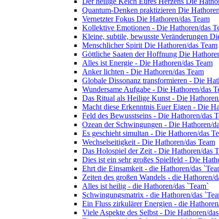
Der heilige Kelch Eures Herzens Die Hath
Quantum-Denken praktizieren Die Hathore
Vernetzter Fokus Die Hathoren/das Team
Kollektive Emotionen - Die Hathoren/das 
Kleine, subtile, bewusste Veränderungen D
Menschlicher Spirit Die Hathoren/das Team
Göttliche Saaten der Hoffnung Die Hathore
Alles ist Energie - Die Hathoren/das Team
Anker lichten - Die Hathoren/das Team
Globale Dissonanz transformieren - Die Ha
Wundersame Aufgabe - Die Hathoren/das 
Das Ritual als Heilige Kunst - Die Hathore
Macht diese Erkenntnis Euer Eigen - Die H
Feld des Bewusstseins - Die Hathoren/das 
Ozean der Schwingungen - Die Hathoren/d
Es geschieht simultan - Die Hathoren/das T
Wechselseitigkeit - Die Hathoren/das Team
Das Holospiel der Zeit - Die Hathoren/das 
Dies ist ein sehr großes Spielfeld - Die Hat
Ehrt die Einsamkeit - die Hathoren/das `Tea
Zeiten des großen Wandels - die Hathoren/d
Alles ist heilig - die Hathoren/das `Team`
Schwingungsmatrix - die Hathoren/das `Te
Ein Fluss zirkulärer Energien - die Hathore
Viele Aspekte des Selbst - Die Hathoren/da