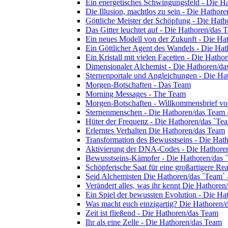
Ein energetisches Schwingungsfeld - Die H
Die Illusion, machtlos zu sein - Die Hathor
Göttliche Meister der Schöpfung - Die Hat
Das Gitter leuchtet auf - Die Hathoren/das 
Ein neues Modell von der Zukunft - Die Ha
Ein Göttlicher Agent des Wandels - Die Ha
Ein Kristall mit vielen Facetten - Die Hath
Dimensionaler Alchemist - Die Hathoren/d
Sternenportale und Angleichungen - Die Ha
Morgen-Botschaften - Das Team
Morning Messages - The Team
Morgen-Botschaften - Willkommensbrief v
Sternenmenschen - Die Hathoren/das Team 
Hüter der Frequenz - Die Hathoren/das `Te
Erlerntes Verhalten Die Hathoren/das Team
Transformation des Bewusstseins - Die Hat
Aktivierung der DNA-Codes - Die Hathore
Bewusstseins-Kämpfer - Die Hathoren/das 
Schöpferische Saat für eine großartigere Re
Seid Alchemisten Die Hathoren/das `Team` 
Verändert alles, was ihr kennt Die Hathore
Ein Spiel der bewussten Evolution - Die H
Was macht euch einzigartig? Die Hathoren/
Zeit ist fließend - Die Hathoren/das Team
Ihr als eine Zelle - Die Hathoren/das Team