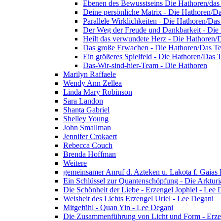
Ebenen des Bewusstseins Die Hathoren/da
Deine persönliche Matrix - Die Hathoren/D
Parallele Wirklichkeiten - Die Hathoren/Da
Der Weg der Freude und Dankbarkeit - Die
Heilt das verwundete Herz - Die Hathoren
Das große Erwachen - Die Hathoren/Das T
Ein größeres Spielfeld - Die Hathoren/Das
Das-Wir-sind-hier-Team - Die Hathoren
Marilyn Raffaele
Wendy Ann Zellea
Linda Mary Robinson
Sara Landon
Shanta Gabriel
Shelley Young
John Smallman
Jennifer Crokaert
Rebecca Couch
Brenda Hoffman
Weitere
gemeinsamer Anruf d. Azteken u. Lakota f. Gaias
Ein Schlüssel zur Quantenschöpfung - Die Arkturi
Die Schönheit der Liebe - Erzengel Jophiel - Lee 
Weisheit des Lichts Erzengel Uriel - Lee Degani
Mitgefühl - Quan Yin - Lee Degani
Die Zusammenführung von Licht und Form - Erzen