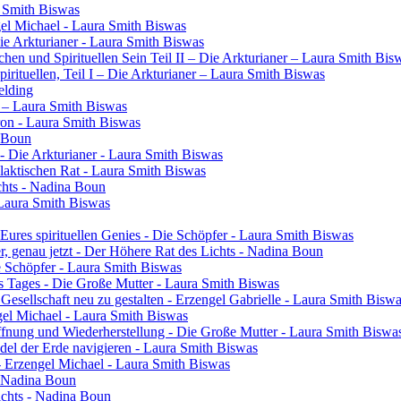
a Smith Biswas
gel Michael - Laura Smith Biswas
Die Arkturianer - Laura Smith Biswas
en und Spirituellen Sein Teil II – Die Arkturianer – Laura Smith Bis
rituellen, Teil I – Die Arkturianer – Laura Smith Biswas
elding
in – Laura Smith Biswas
ron - Laura Smith Biswas
a Boun
- Die Arkturianer - Laura Smith Biswas
laktischen Rat - Laura Smith Biswas
chts - Nadina Boun
 Laura Smith Biswas
res spirituellen Genies - Die Schöpfer - Laura Smith Biswas
ier, genau jetzt - Der Höhere Rat des Lichts - Nadina Boun
ie Schöpfer - Laura Smith Biswas
s Tages - Die Große Mutter - Laura Smith Biswas
 Gesellschaft neu zu gestalten - Erzengel Gabrielle - Laura Smith Bisw
engel Michael - Laura Smith Biswas
ffnung und Wiederherstellung - Die Große Mutter - Laura Smith Biswa
el der Erde navigieren - Laura Smith Biswas
- Erzengel Michael - Laura Smith Biswas
 - Nadina Boun
ichts - Nadina Boun