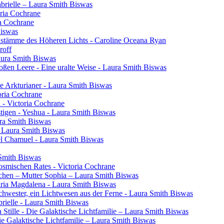
brielle – Laura Smith Biswas
oria Cochrane
ia Cochrane
Biswas
henstämme des Höheren Lichts - Caroline Oceana Ryan
roff
aura Smith Biswas
oßen Leere - Eine uralte Weise - Laura Smith Biswas
e Arkturianer - Laura Smith Biswas
oria Cochrane
h - Victoria Cochrane
tigen - Yeshua - Laura Smith Biswas
ura Smith Biswas
- Laura Smith Biswas
el Chamuel - Laura Smith Biswas
 Smith Biswas
osmischen Rates - Victoria Cochrane
chen – Mutter Sophia – Laura Smith Biswas
aria Magdalena - Laura Smith Biswas
 Schwester, ein Lichtwesen aus der Ferne - Laura Smith Biswas
rielle - Laura Smith Biswas
 Stille - Die Galaktische Lichtfamilie – Laura Smith Biswas
Die Galaktische Lichtfamilie – Laura Smith Biswas