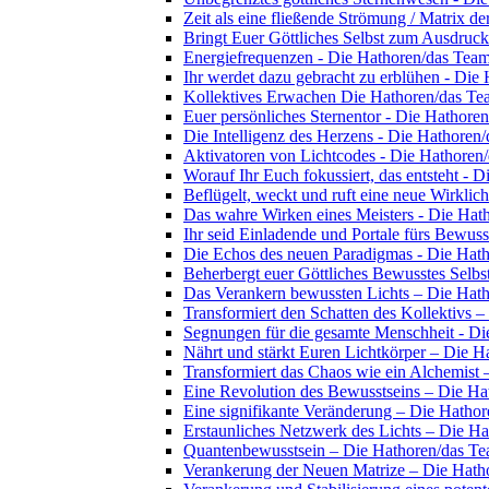
Zeit als eine fließende Strömung / Matrix d
Bringt Euer Göttliches Selbst zum Ausdruc
Energiefrequenzen - Die Hathoren/das Tea
Ihr werdet dazu gebracht zu erblühen - Die
Kollektives Erwachen Die Hathoren/das Te
Euer persönliches Sternentor - Die Hathore
Die Intelligenz des Herzens - Die Hathoren
Aktivatoren von Lichtcodes - Die Hathoren
Worauf Ihr Euch fokussiert, das entsteht - 
Beflügelt, weckt und ruft eine neue Wirklic
Das wahre Wirken eines Meisters - Die Hat
Ihr seid Einladende und Portale fürs Bewus
Die Echos des neuen Paradigmas - Die Hat
Beherbergt euer Göttliches Bewusstes Selb
Das Verankern bewussten Lichts – Die Hat
Transformiert den Schatten des Kollektivs 
Segnungen für die gesamte Menschheit - D
Nährt und stärkt Euren Lichtkörper – Die 
Transformiert das Chaos wie ein Alchemist
Eine Revolution des Bewusstseins – Die H
Eine signifikante Veränderung – Die Hatho
Erstaunliches Netzwerk des Lichts – Die H
Quantenbewusstsein – Die Hathoren/das T
Verankerung der Neuen Matrize – Die Hath