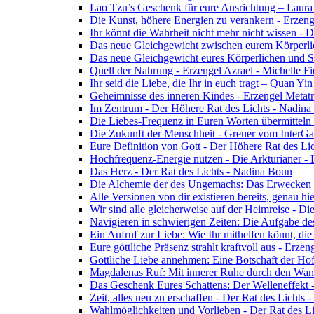
Lao Tzu’s Geschenk für eure Ausrichtung – Laur
Die Kunst, höhere Energien zu verankern - Erzen
Ihr könnt die Wahrheit nicht mehr nicht wissen - 
Das neue Gleichgewicht zwischen eurem Körperlich
Das neue Gleichgewicht eures Körperlichen und Spi
Quell der Nahrung - Erzengel Azrael - Michelle Fi
Ihr seid die Liebe, die Ihr in euch tragt – Quan Y
Geheimnisse des inneren Kindes - Erzengel Metat
Im Zentrum - Der Höhere Rat des Lichts - Nadin
Die Liebes-Frequenz in Euren Worten übermitteln 
Die Zukunft der Menschheit - Grener vom InterGa
Eure Definition von Gott - Der Höhere Rat des Li
Hochfrequenz-Energie nutzen - Die Arkturianer -
Das Herz - Der Rat des Lichts - Nadina Boun
Die Alchemie der des Ungemachs: Das Erwecken Eu
Alle Versionen von dir existieren bereits, genau h
Wir sind alle gleicherweise auf der Heimreise - D
Navigieren in schwierigen Zeiten: Die Aufgabe de
Ein Aufruf zur Liebe: Wie Ihr mithelfen könnt, die
Eure göttliche Präsenz strahlt kraftvoll aus - Erz
Göttliche Liebe annehmen: Eine Botschaft der Ho
Magdalenas Ruf: Mit innerer Ruhe durch den Wand
Das Geschenk Eures Schattens: Der Welleneffekt 
Zeit, alles neu zu erschaffen - Der Rat des Lichts
Wahlmöglichkeiten und Vorlieben - Der Rat des L