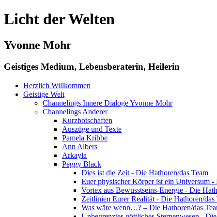
Licht der Welten
Yvonne Mohr
Geistiges Medium, Lebensberaterin, Heilerin
Herzlich Willkommen
Geistige Welt
Channelings Innere Dialoge Yvonne Mohr
Channelings Anderer
Kurzbotschaften
Auszüge und Texte
Pamela Kribbe
Ann Albers
Arkayla
Peggy Black
Dies ist die Zeit - Die Hathoren/das Team
Euer physischer Körper ist ein Universum 
Vortex aus Bewusstseins-Energie - Die Hat
Zeitlinien Eurer Realität - Die Hathoren/da
Was wäre wenn…? – Die Hathoren/das Te
Unbegrenztes göttliches Sternenwesen - Di