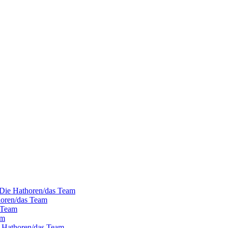
- Die Hathoren/das Team
horen/das Team
s Team
am
e Hathoren/das Team