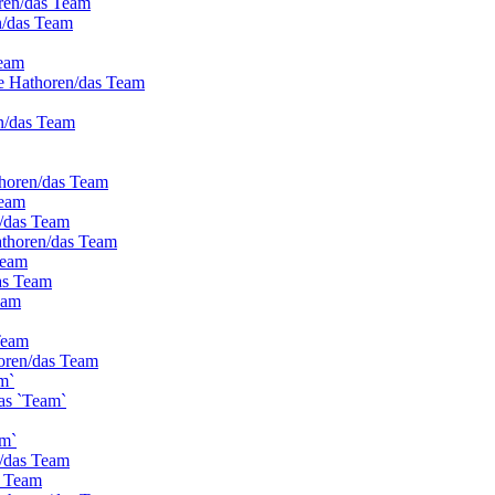
oren/das Team
n/das Team
Team
ie Hathoren/das Team
n/das Team
thoren/das Team
Team
n/das Team
athoren/das Team
Team
as Team
eam
Team
horen/das Team
m`
as `Team`
am`
n/das Team
s Team