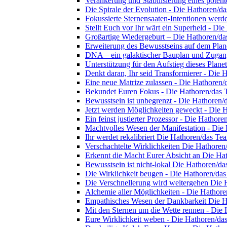
Verankerung und Stabilisierung eines pote
Die Spirale der Evolution - Die Hathoren/d
Fokussierte Sternensaaten-Intentionen werd
Stellt Euch vor Ihr wärt ein Superheld - Di
Großartige Wiedergeburt – Die Hathoren/d
Erweiterung des Bewusstseins auf dem Plan
DNA – ein galaktischer Bauplan und Zugan
Unterstützung für den Aufstieg dieses Plan
Denkt daran, Ihr seid Transformierer - Die
Eine neue Matrize zulassen - Die Hathoren
Bekundet Euren Fokus - Die Hathoren/das
Bewusstsein ist unbegrenzt - Die Hathoren
Jetzt werden Möglichkeiten geweckt - Die 
Ein feinst justierter Prozessor - Die Hathor
Machtvolles Wesen der Manifestation - Die
Ihr werdet rekalibriert Die Hathoren/das Te
Verschachtelte Wirklichkeiten Die Hathore
Erkennt die Macht Eurer Absicht an Die Ha
Bewusstsein ist nicht-lokal Die Hathoren/d
Die Wirklichkeit beugen - Die Hathoren/da
Die Verschnellerung wird weitergehen Die
Alchemie aller Möglichkeiten - Die Hathor
Empathisches Wesen der Dankbarkeit Die 
Mit den Sternen um die Wette rennen - Die
Eure Wirklichkeit weben - Die Hathoren/da