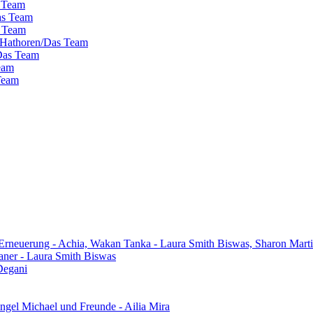
s Team
as Team
s Team
 Hathoren/Das Team
/Das Team
eam
 Team
 Erneuerung - Achia, Wakan Tanka - Laura Smith Biswas, Sharon Mart
aner - Laura Smith Biswas
Degani
gel Michael und Freunde - Ailia Mira