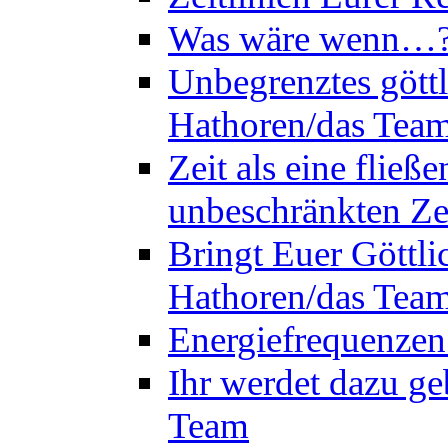
Was wäre wenn…? 
Unbegrenztes göttl
Hathoren/das Tea
Zeit als eine flie
unbeschränkten Ze
Bringt Euer Göttli
Hathoren/das Tea
Energiefrequenzen
Ihr werdet dazu ge
Team