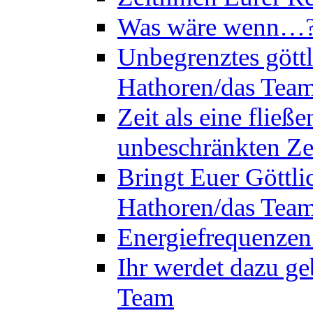
Was wäre wenn…? 
Unbegrenztes göttl
Hathoren/das Tea
Zeit als eine flie
unbeschränkten Ze
Bringt Euer Göttli
Hathoren/das Tea
Energiefrequenzen
Ihr werdet dazu ge
Team