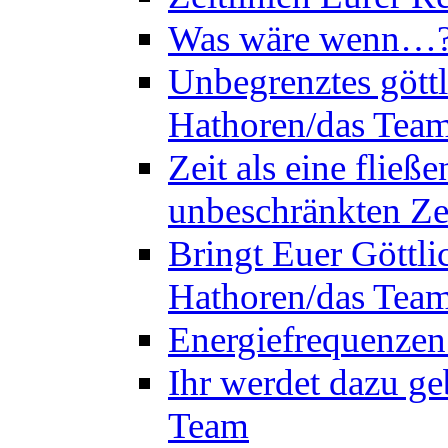
Was wäre wenn…? 
Unbegrenztes göttl
Hathoren/das Tea
Zeit als eine flie
unbeschränkten Ze
Bringt Euer Göttli
Hathoren/das Tea
Energiefrequenzen
Ihr werdet dazu ge
Team