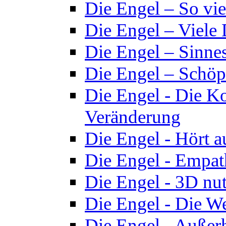
Die Engel – So vie
Die Engel – Viele 
Die Engel – Sinne
Die Engel – Schöp
Die Engel - Die Ko
Veränderung
Die Engel - Hört au
Die Engel - Empa
Die Engel - 3D nu
Die Engel - Die W
Die Engel - Außer