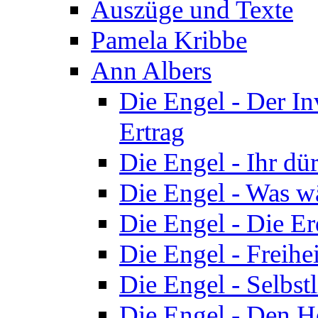
Auszüge und Texte
Pamela Kribbe
Ann Albers
Die Engel - Der Inv
Ertrag
Die Engel - Ihr dürf
Die Engel - Was wä
Die Engel - Die Er
Die Engel - Freihe
Die Engel - Selbst
Die Engel - Den H