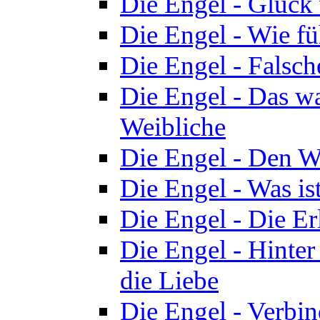
Die Engel - Glück
Die Engel - Wie fü
Die Engel - Falsch
Die Engel - Das w
Weibliche
Die Engel - Den W
Die Engel - Was is
Die Engel - Die E
Die Engel - Hinter
die Liebe
Die Engel - Verbin