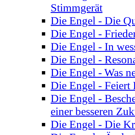
Stimmgerät
Die Engel - Die Q
Die Engel - Friede
Die Engel - In wes
Die Engel - Resona
Die Engel - Was ne
Die Engel - Feiert
Die Engel - Besch
einer besseren Zuk
Die Engel - Die Kr