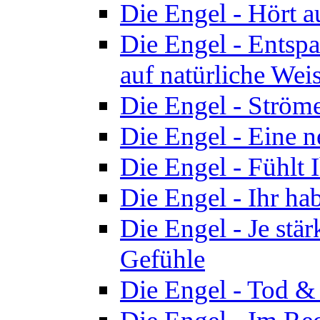
Die Engel - Hört a
Die Engel - Entsp
auf natürliche Weis
Die Engel - Ström
Die Engel - Eine 
Die Engel - Fühlt I
Die Engel - Ihr ha
Die Engel - Je stär
Gefühle
Die Engel - Tod &