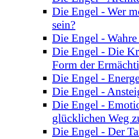
Die Engel - Wer m
sein?
Die Engel - Wahre 
Die Engel - Die Kr
Form der Ermächt
Die Engel - Energe
Die Engel - Anstei
Die Engel - Emoti
glücklichen Weg z
Die Engel - Der T