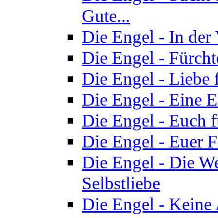
Gute...
Die Engel - In der
Die Engel - Fürcht
Die Engel - Liebe 
Die Engel - Eine E
Die Engel - Euch f
Die Engel - Euer F
Die Engel - Die We
Selbstliebe
Die Engel - Keine