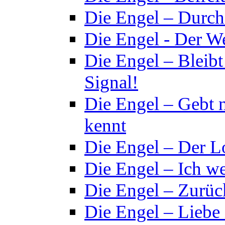
Die Engel – Durch
Die Engel - Der W
Die Engel – Bleibt
Signal!
Die Engel – Gebt n
kennt
Die Engel – Der L
Die Engel – Ich wer
Die Engel – Zurück
Die Engel – Liebe 