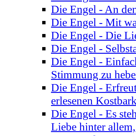
Die Engel - An d
Die Engel - Mit was
Die Engel - Die Li
Die Engel - Selbst
Die Engel - Einfac
Stimmung zu heb
Die Engel - Erfreu
erlesenen Kostbark
Die Engel - Es steh
Liebe hinter allem