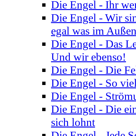
Die Engel - Ihr we
Die Engel - Wir sin
egal was im Außen 
Die Engel - Das Le
Und wir ebenso!
Die Engel - Die Fe
Die Engel - So viel
Die Engel - Ström
Die Engel - Die ei
sich lohnt
Die Engel - Jede S