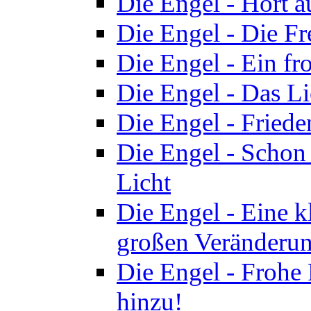
Die Engel - Hört a
Die Engel - Die Fre
Die Engel - Ein fr
Die Engel - Das L
Die Engel - Friede
Die Engel - Schon 
Licht
Die Engel - Eine kl
großen Veränderu
Die Engel - Frohe 
hinzu!