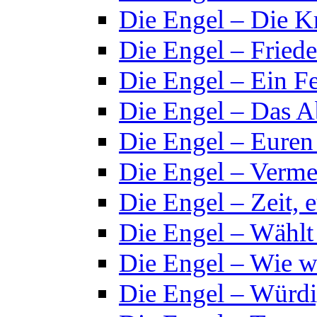
Die Engel – Die Kr
Die Engel – Friede
Die Engel – Ein F
Die Engel – Das 
Die Engel – Euren
Die Engel – Verme
Die Engel – Zeit,
Die Engel – Wählt
Die Engel – Wie wä
Die Engel – Würdi