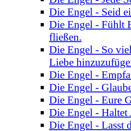
Die Engel - Seid e
Die Engel - Fühlt 
fließen.
Die Engel - So vi
Liebe hinzuzufüge
Die Engel - Empfa
Die Engel - Glaube
Die Engel - Eure 
Die Engel - Halte
Die Engel - Lasst 