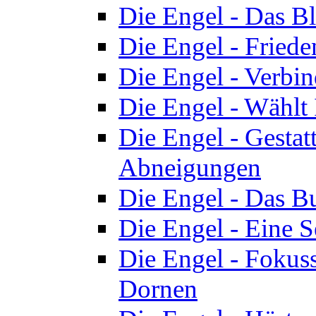
Die Engel - Das B
Die Engel - Friede
Die Engel - Verbi
Die Engel - Wählt 
Die Engel - Gestat
Abneigungen
Die Engel - Das Bu
Die Engel - Eine S
Die Engel - Fokuss
Dornen