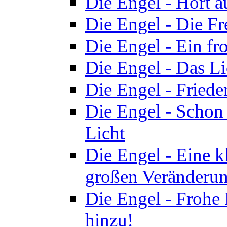
Die Engel - Hört a
Die Engel - Die Fre
Die Engel - Ein fr
Die Engel - Das L
Die Engel - Friede
Die Engel - Schon 
Licht
Die Engel - Eine kl
großen Veränderu
Die Engel - Frohe 
hinzu!