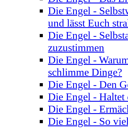
Die Engel - Selbs
und lässt Euch stra
Die Engel - Selbs
zuzustimmen
Die Engel - Waru
schlimme Dinge?
Die Engel - Den Gö
Die Engel - Halte
Die Engel - Ermächt
Die Engel - So vi