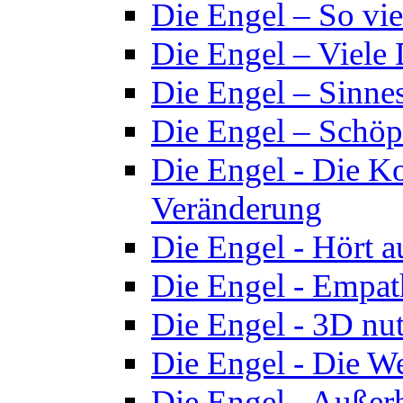
Die Engel – So vie
Die Engel – Viele 
Die Engel – Sinne
Die Engel – Schöp
Die Engel - Die Ko
Veränderung
Die Engel - Hört au
Die Engel - Empa
Die Engel - 3D nu
Die Engel - Die W
Die Engel - Außer