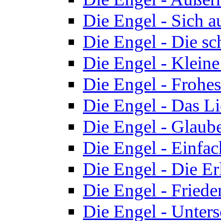
Die Engel - Sich 
Die Engel - Die s
Die Engel - Klein
Die Engel - Frohes
Die Engel - Das Li
Die Engel - Glaube
Die Engel - Einfa
Die Engel - Die Er
Die Engel - Friede
Die Engel - Unters