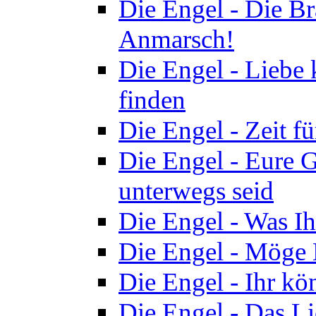
Die Engel - Die Br
Anmarsch!
Die Engel - Liebe
finden
Die Engel - Zeit f
Die Engel - Eure 
unterwegs seid
Die Engel - Was Ihr
Die Engel - Möge E
Die Engel - Ihr kön
Die Engel - Das Lic