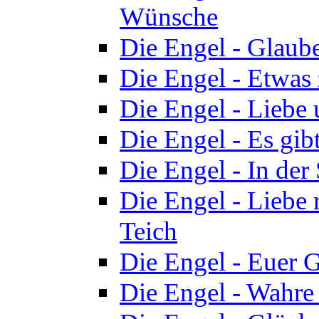
Wünsche
Die Engel - Glaub
Die Engel - Etwas
Die Engel - Liebe 
Die Engel - Es gib
Die Engel - In der
Die Engel - Liebe 
Teich
Die Engel - Euer G
Die Engel - Wahre 