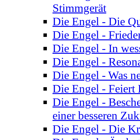
Stimmgerät
Die Engel - Die Q
Die Engel - Friede
Die Engel - In wes
Die Engel - Resona
Die Engel - Was ne
Die Engel - Feiert
Die Engel - Besch
einer besseren Zuk
Die Engel - Die Kr