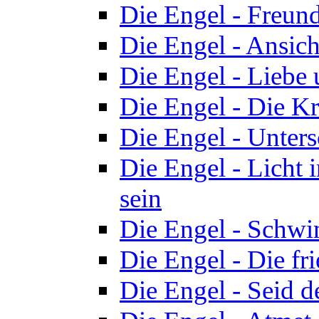
Die Engel - Freund
Die Engel - Ansich
Die Engel - Liebe 
Die Engel - Die Kr
Die Engel - Unters
Die Engel - Licht
sein
Die Engel - Schw
Die Engel - Die fr
Die Engel - Seid d