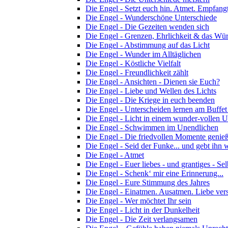
Die Engel - Setzt euch hin. Atmet. Empfangt
Die Engel - Wunderschöne Unterschiede
Die Engel - Die Gezeiten wenden sich
Die Engel - Grenzen, Ehrlichkeit & das Wür
Die Engel - Abstimmung auf das Licht
Die Engel - Wunder im Alltäglichen
Die Engel - Köstliche Vielfalt
Die Engel - Freundlichkeit zählt
Die Engel - Ansichten - Dienen sie Euch?
Die Engel - Liebe und Wellen des Lichts
Die Engel - Die Kriege in euch beenden
Die Engel - Unterscheiden lernen am Buffet
Die Engel - Licht in einem wunder-vollen 
Die Engel - Schwimmen im Unendlichen
Die Engel - Die friedvollen Momente genieß
Die Engel - Seid der Funke... und gebt ihn w
Die Engel - Atmet
Die Engel - Euer liebes - und grantiges - S
Die Engel - Schenk‘ mir eine Erinnerung...
Die Engel - Eure Stimmung des Jahres
Die Engel - Einatmen. Ausatmen. Liebe ver
Die Engel - Wer möchtet Ihr sein
Die Engel - Licht in der Dunkelheit
Die Engel - Die Zeit verlangsamen