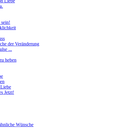
on Liebe
a.
 sein!
klichkeit
uss
äche der Veränderung
lse ...
zu heben
be
len
 Liebe
s Jetzt!
 ähnliche Wünsche