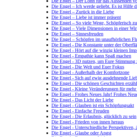
Die Engel – Der Lohn für das Aussenden v
Die Engel – Ich werde geliebt. Es ist Hilfe d
Die Engel – Zurück in die Liebe
Die Engel – Liebe ist immer präsent
Die Engel – So viele Wege, Schöpferisch zu
Die Engel – Viele Dimensionen in einer Wir
Die Engel – Sinnesfreuden
Die Engel – Schöpfen im unaufhörlichen Fl
Die Engel - Die Konstante unter der Oberfl
Die Engel - Hört auf die winzig kleinen Impu
Die Engel - Empathie kann Spaß machen
Die Engel - 3D nutzen, um Eure Stimmung 
Die Engel - Die Welt und Euer Fokus
Die Engel - Außerhalb der Komfortzone
Die Engel - Sich auf ewig ausdehnende Lie
Die Engel - Die schönen Geschichten erzäh
Die Engel - Kleine Veränderungen für mehr
Die Engel - Frohes Neues Jahr! Frohes Neue
Die Engel - Das Licht der Liebe
Die Engel - Glauben ist ein Schöpfungsakt
Die Engel - Einfache Freuden
Die Engel - Die Erlaubnis, glücklich zu sein
Die Engel - Frieden von innen heraus
Die Engel - Unterschiedliche Perspektiven,
Die Engel - Glaube oder Angst