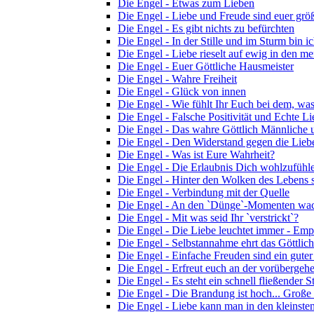
Die Engel - Etwas zum Lieben
Die Engel - Liebe und Freude sind euer grö
Die Engel - Es gibt nichts zu befürchten
Die Engel - In der Stille und im Sturm bin i
Die Engel - Liebe rieselt auf ewig in den m
Die Engel - Euer Göttliche Hausmeister
Die Engel - Wahre Freiheit
Die Engel - Glück von innen
Die Engel - Wie fühlt Ihr Euch bei dem, was 
Die Engel - Falsche Positivität und Echte Li
Die Engel - Das wahre Göttlich Männliche 
Die Engel - Den Widerstand gegen die Lieb
Die Engel - Was ist Eure Wahrheit?
Die Engel - Die Erlaubnis Dich wohlzufühl
Die Engel - Hinter den Wolken des Lebens st
Die Engel - Verbindung mit der Quelle
Die Engel - An den `Dünge`-Momenten wa
Die Engel - Mit was seid Ihr `verstrickt`?
Die Engel - Die Liebe leuchtet immer - Emp
Die Engel - Selbstannahme ehrt das Göttlic
Die Engel - Einfache Freuden sind ein gut
Die Engel - Erfreut euch an der vorübergeh
Die Engel - Es steht ein schnell fließender 
Die Engel - Die Brandung ist hoch... Groß
Die Engel - Liebe kann man in den kleinste