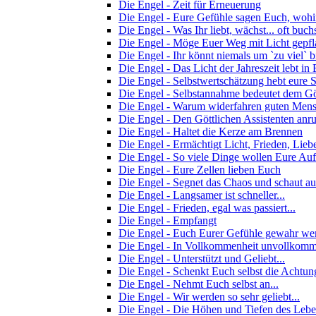
Die Engel - Zeit für Erneuerung
Die Engel - Eure Gefühle sagen Euch, wohi
Die Engel - Was Ihr liebt, wächst... oft buch
Die Engel - Möge Euer Weg mit Licht gepfla
Die Engel - Ihr könnt niemals um `zu viel` b
Die Engel - Das Licht der Jahreszeit lebt in
Die Engel - Selbstwertschätzung hebt eure 
Die Engel - Selbstannahme bedeutet dem G
Die Engel - Warum widerfahren guten Men
Die Engel - Den Göttlichen Assistenten anr
Die Engel - Haltet die Kerze am Brennen
Die Engel - Ermächtigt Licht, Frieden, Liebe
Die Engel - So viele Dinge wollen Eure Au
Die Engel - Eure Zellen lieben Euch
Die Engel - Segnet das Chaos und schaut a
Die Engel - Langsamer ist schneller...
Die Engel - Frieden, egal was passiert...
Die Engel - Empfangt
Die Engel - Euch Eurer Gefühle gewahr we
Die Engel - In Vollkommenheit unvollkomm
Die Engel - Unterstützt und Geliebt...
Die Engel - Schenkt Euch selbst die Achtung
Die Engel - Nehmt Euch selbst an...
Die Engel - Wir werden so sehr geliebt...
Die Engel - Die Höhen und Tiefen des Lebe