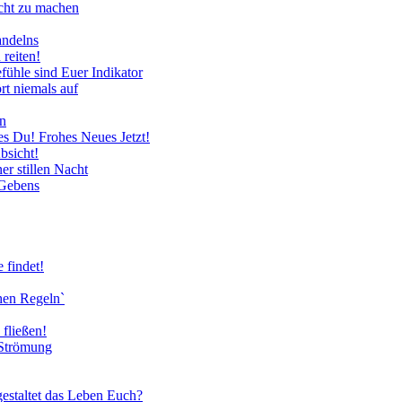
echt zu machen
andelns
reiten!
fühle sind Euer Indikator
rt niemals auf
in
es Du! Frohes Neues Jetzt!
bsicht!
er stillen Nacht
 Gebens
e findet!
chen Regeln`
 fließen!
 Strömung
 gestaltet das Leben Euch?